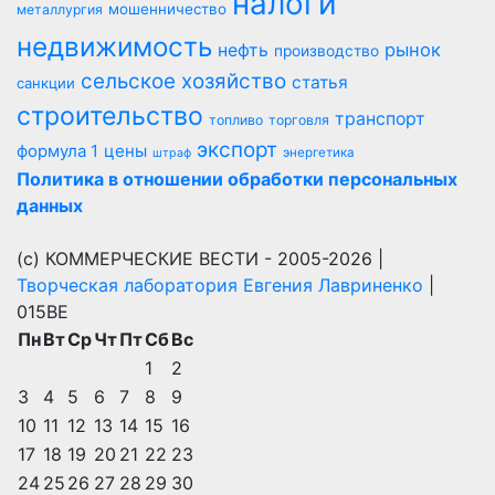
налоги
мошенничество
металлургия
недвижимость
рынок
нефть
производство
сельское хозяйство
статья
санкции
строительство
транспорт
топливо
торговля
экспорт
цены
формула 1
энергетика
штраф
Политика в отношении обработки персональных
данных
(с) КОММЕРЧЕСКИЕ ВЕСТИ - 2005-2026 |
Творческая лаборатория Евгения Лавриненко
|
015BE
Пн
Вт
Ср
Чт
Пт
Сб
Вс
1
2
3
4
5
6
7
8
9
10
11
12
13
14
15
16
17
18
19
20
21
22
23
24
25
26
27
28
29
30