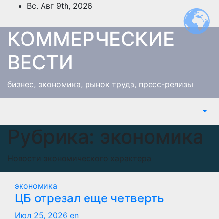
Перейти
Вс. Авг 9th, 2026
к
содержимому
КОММЕРЧЕСКИЕ
ВЕСТИ
бизнес, экономика, рынок труда, пресс-релизы
Рубрика:
экономика
Новости экономического характера
экономика
ЦБ отрезал еще четверть
Июл 25, 2026
en