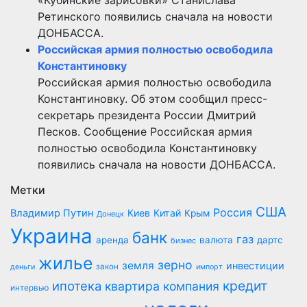
«Кубинские зарисовки» Станислава
Ретинского появились сначала на новости
ДОНБАССА.
Российская армия полностью освободила
Константиновку
Российская армия полностью освободила
Константиновку. Об этом сообщил пресс-
секретарь президента России Дмитрий
Песков. Сообщение Российская армия
полностью освободила Константиновку
появились сначала на новости ДОНБАССА.
Метки
США
Россия
Владимир Путин
Киев
Китай
Крым
Донецк
Украина
банк
газ
аренда
валюта
дартс
бизнес
жилье
зерно
земля
инвестиции
закон
деньги
импорт
кредит
ипотека
квартира
компания
интервью