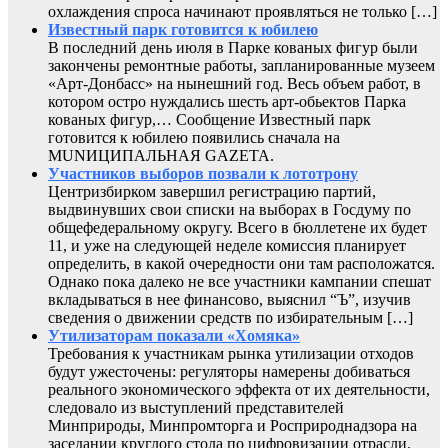
охлаждения спроса начинают проявляться не только […]
Известный парк готовится к юбилею
В последний день июля в Парке кованых фигур были
закончены ремонтные работы, запланированные музеем
«Арт-Донбасс» на нынешний год. Весь объем работ, в
котором остро нуждались шесть арт-обьектов Парка
кованых фигур,… Сообщение Известный парк
готовится к юбилею появились сначала на
MUNИЦИПАЛЬНАЯ GAZЕТА.
Участников выборов позвали к лототрону
Центризбирком завершил регистрацию партий,
выдвинувших свои списки на выборах в Госдуму по
общефедеральному округу. Всего в бюллетене их будет
11, и уже на следующей неделе комиссия планирует
определить, в какой очередности они там расположатся.
Однако пока далеко не все участники кампании спешат
вкладываться в нее финансово, выяснил “Ъ”, изучив
сведения о движении средств по избирательным […]
Утилизаторам показали «Хомяка»
Требования к участникам рынка утилизации отходов
будут ужесточены: регуляторы намерены добиваться
реального экономического эффекта от их деятельности,
следовало из выступлений представителей
Минприроды, Минпромторга и Росприроднадзора на
заседании круглого стола по цифровизации отрасли.