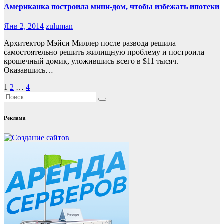
Американка построила мини-дом, чтобы избежать ипотеки
Янв 2, 2014
zuluman
Архитектор Мэйси Миллер после развода решила
самостоятельно решить жилищную проблему и построила
крошечный домик, уложившись всего в $11 тысяч.
Оказавшись…
Пагинация
1
2
…
4
записей
Реклама