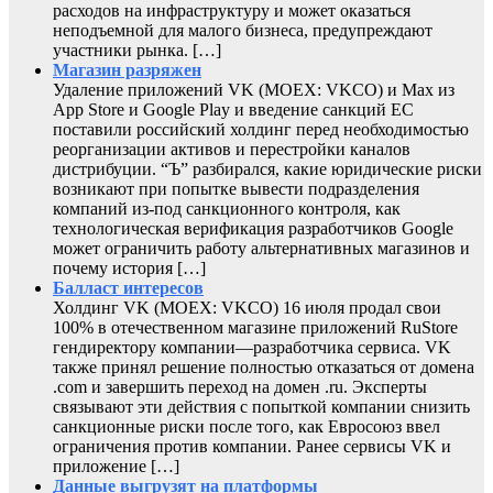
расходов на инфраструктуру и может оказаться
неподъемной для малого бизнеса, предупреждают
участники рынка. […]
Магазин разряжен
Удаление приложений VK (MOEX: VKCO) и Max из
App Store и Google Play и введение санкций ЕС
поставили российский холдинг перед необходимостью
реорганизации активов и перестройки каналов
дистрибуции. “Ъ” разбирался, какие юридические риски
возникают при попытке вывести подразделения
компаний из-под санкционного контроля, как
технологическая верификация разработчиков Google
может ограничить работу альтернативных магазинов и
почему история […]
Балласт интересов
Холдинг VK (MOEX: VKCO) 16 июля продал свои
100% в отечественном магазине приложений RuStore
гендиректору компании—разработчика сервиса. VK
также принял решение полностью отказаться от домена
.com и завершить переход на домен .ru. Эксперты
связывают эти действия с попыткой компании снизить
санкционные риски после того, как Евросоюз ввел
ограничения против компании. Ранее сервисы VK и
приложение […]
Данные выгрузят на платформы