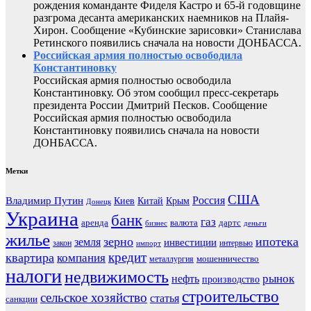
рождения команданте Фиделя Кастро и 65-й годовщине
разгрома десанта американских наемников на Плайя-
Хирон. Сообщение «Кубинские зарисовки» Станислава
Ретинского появились сначала на новости ДОНБАССА.
Российская армия полностью освободила
Константиновку
Российская армия полностью освободила
Константиновку. Об этом сообщил пресс-секретарь
президента России Дмитрий Песков. Сообщение
Российская армия полностью освободила
Константиновку появились сначала на новости
ДОНБАССА.
Метки
США
Россия
Владимир Путин
Киев
Китай
Крым
Донецк
Украина
банк
газ
аренда
валюта
дартс
бизнес
деньги
жилье
зерно
ипотека
земля
инвестиции
закон
интервью
импорт
кредит
квартира
компания
мошенничество
металлургия
налоги
недвижимость
рынок
нефть
производство
строительство
сельское хозяйство
статья
санкции