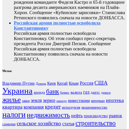
рождения команданте Фиделя Кастро и 65-й годовщине
разгрома десанта американских наемников на Плайя-
Хирон. Сообщение «Кубинские зарисовки» Станислава
Ретинского появились сначала на новости ДОНБАССА.
Российская армия полностью освободила
Константиновку
Российская армия полностью освободила
Константиновку. Об этом сообщил пресс-секретарь
президента России Дмитрий Песков. Сообщение
Российская армия полностью освободила
Константиновку появились сначала на новости
ДОНБАССА.
Метки
США
Россия
Владимир Путин
Киев
Китай
Крым
Донецк
Украина
банк
газ
аренда
валюта
дартс
бизнес
деньги
жилье
зерно
ипотека
земля
инвестиции
закон
интервью
импорт
кредит
квартира
компания
мошенничество
металлургия
налоги
недвижимость
рынок
нефть
производство
строительство
сельское хозяйство
статья
санкции