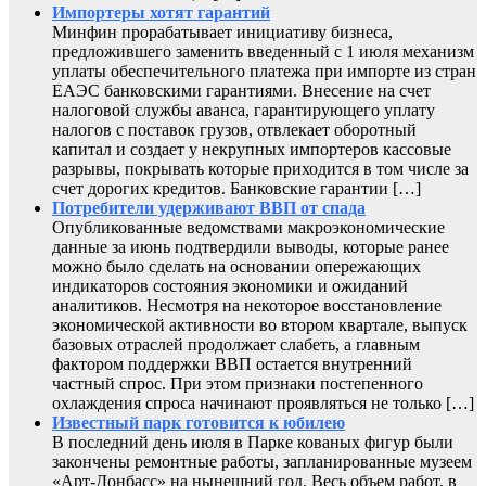
Импортеры хотят гарантий
Минфин прорабатывает инициативу бизнеса,
предложившего заменить введенный с 1 июля механизм
уплаты обеспечительного платежа при импорте из стран
ЕАЭС банковскими гарантиями. Внесение на счет
налоговой службы аванса, гарантирующего уплату
налогов с поставок грузов, отвлекает оборотный
капитал и создает у некрупных импортеров кассовые
разрывы, покрывать которые приходится в том числе за
счет дорогих кредитов. Банковские гарантии […]
Потребители удерживают ВВП от спада
Опубликованные ведомствами макроэкономические
данные за июнь подтвердили выводы, которые ранее
можно было сделать на основании опережающих
индикаторов состояния экономики и ожиданий
аналитиков. Несмотря на некоторое восстановление
экономической активности во втором квартале, выпуск
базовых отраслей продолжает слабеть, а главным
фактором поддержки ВВП остается внутренний
частный спрос. При этом признаки постепенного
охлаждения спроса начинают проявляться не только […]
Известный парк готовится к юбилею
В последний день июля в Парке кованых фигур были
закончены ремонтные работы, запланированные музеем
«Арт-Донбасс» на нынешний год. Весь объем работ, в