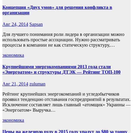
Концепция «Двух умов» для решения конфликта в
организации
Авг 24, 2014
Sapsan
Для лучшего понимания роли лидера в организации можно
использовать простые ассоциации. Нужно рассматривать
процессы в компании не как статическую структуру,…
экономика
Крупнейшими энергокомпаниями 2013 года стали
«Энергоатом» и структуры ДТЭК — Рейтинг ТОП-100
Авг 21, 2014
zuluman
Рейтинг крупнейших энергокомпаний и угледобытчиков
проявил тенденцию отставания госпредприятий в результатах.
Исключение составляет лишь главный «атомщик» Украины —
«Энергоатом» Выручка…
экономика
Цены на железную руду в 2015 году упадут до $80 за тонну