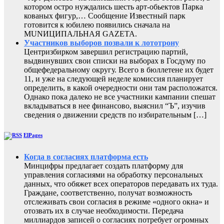
котором остро нуждались шесть арт-обьектов Парка
кованых фигур,… Сообщение Известный парк
готовится к юбилею появились сначала на
MUNИЦИПАЛЬНАЯ GAZЕТА.
Участников выборов позвали к лототрону
Центризбирком завершил регистрацию партий,
выдвинувших свои списки на выборах в Госдуму по
общефедеральному округу. Всего в бюллетене их будет
11, и уже на следующей неделе комиссия планирует
определить, в какой очередности они там расположатся.
Однако пока далеко не все участники кампании спешат
вкладываться в нее финансово, выяснил “Ъ”, изучив
сведения о движении средств по избирательным […]
ElPages
Когда в согласиях платформа есть
Минцифры предлагает создать платформу для
управления согласиями на обработку персональных
данных, что обяжет всех операторов передавать их туда.
Граждане, соответственно, получат возможность
отслеживать свои согласия в режиме «одного окна» и
отозвать их в случае необходимости. Передача
миллиардов записей о согласиях потребует огромных