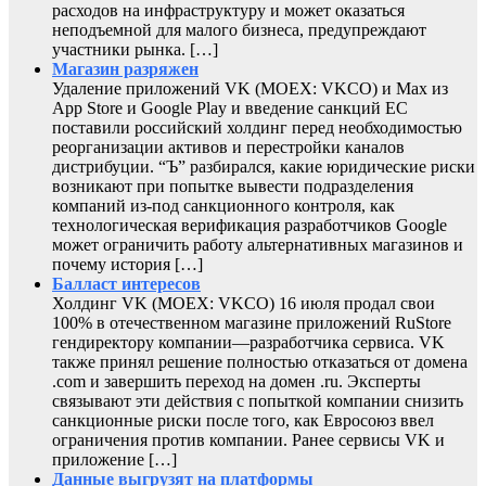
расходов на инфраструктуру и может оказаться
неподъемной для малого бизнеса, предупреждают
участники рынка. […]
Магазин разряжен
Удаление приложений VK (MOEX: VKCO) и Max из
App Store и Google Play и введение санкций ЕС
поставили российский холдинг перед необходимостью
реорганизации активов и перестройки каналов
дистрибуции. “Ъ” разбирался, какие юридические риски
возникают при попытке вывести подразделения
компаний из-под санкционного контроля, как
технологическая верификация разработчиков Google
может ограничить работу альтернативных магазинов и
почему история […]
Балласт интересов
Холдинг VK (MOEX: VKCO) 16 июля продал свои
100% в отечественном магазине приложений RuStore
гендиректору компании—разработчика сервиса. VK
также принял решение полностью отказаться от домена
.com и завершить переход на домен .ru. Эксперты
связывают эти действия с попыткой компании снизить
санкционные риски после того, как Евросоюз ввел
ограничения против компании. Ранее сервисы VK и
приложение […]
Данные выгрузят на платформы