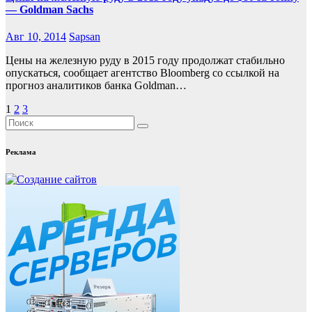
— Goldman Sachs
Авг 10, 2014
Sapsan
Цены на железную руду в 2015 году продолжат стабильно
опускаться, сообщает агентство Bloomberg со ссылкой на
прогноз аналитиков банка Goldman…
Пагинация
1
2
3
записей
Реклама