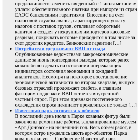
предложившего заменить введенный с 1 июля механизм
уплаты обеспечительного платежа при импорте из стран
ЕАЭС банковскими гарантиями. Внесение на счет
налоговой службы аванса, гарантирующего уплату
налогов с поставок грузов, отвлекает оборотный
капитал и создает у некрупных импортеров кассовые
разрывы, покрывать которые приходится в том числе за
счет дорогих кредитов. Банковские гарантии […]
Потребители удерживают ВВП от спада
Опубликованные ведомствами макроэкономические
данные за июнь подтвердили выводы, которые ранее
можно было сделать на основании опережающих
индикаторов состояния экономики и ожиданий
аналитиков. Несмотря на некоторое восстановление
экономической активности во втором квартале, выпуск
базовых отраслей продолжает слабеть, а главным
фактором поддержки ВВП остается внутренний
частный спрос. При этом признаки постепенного
охлаждения спроса начинают проявляться не только […]
Известный парк готовится к юбилею
В последний день июля в Парке кованых фигур были
закончены ремонтные работы, запланированные музеем
«Арт-Донбасс» на нынешний год. Весь объем работ, в
котором остро нуждались шесть арт-обьектов Парка
кованых фигур,… Сообщение Известный парк