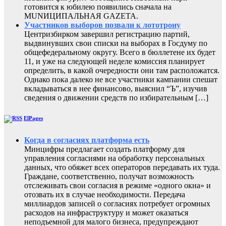
готовится к юбилею появились сначала на
MUNИЦИПАЛЬНАЯ GAZЕТА.
Участников выборов позвали к лототрону
Центризбирком завершил регистрацию партий,
выдвинувших свои списки на выборах в Госдуму по
общефедеральному округу. Всего в бюллетене их будет
11, и уже на следующей неделе комиссия планирует
определить, в какой очередности они там расположатся.
Однако пока далеко не все участники кампании спешат
вкладываться в нее финансово, выяснил “Ъ”, изучив
сведения о движении средств по избирательным […]
ElPages
Когда в согласиях платформа есть
Минцифры предлагает создать платформу для
управления согласиями на обработку персональных
данных, что обяжет всех операторов передавать их туда.
Граждане, соответственно, получат возможность
отслеживать свои согласия в режиме «одного окна» и
отозвать их в случае необходимости. Передача
миллиардов записей о согласиях потребует огромных
расходов на инфраструктуру и может оказаться
неподъемной для малого бизнеса, предупреждают