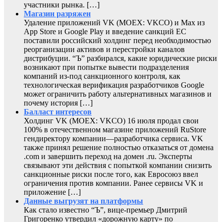
участники рынка. […]
Магазин разряжен
Удаление приложений VK (MOEX: VKCO) и Max из
App Store и Google Play и введение санкций ЕС
поставили российский холдинг перед необходимостью
реорганизации активов и перестройки каналов
дистрибуции. “Ъ” разбирался, какие юридические риски
возникают при попытке вывести подразделения
компаний из-под санкционного контроля, как
технологическая верификация разработчиков Google
может ограничить работу альтернативных магазинов и
почему история […]
Балласт интересов
Холдинг VK (MOEX: VKCO) 16 июля продал свои
100% в отечественном магазине приложений RuStore
гендиректору компании—разработчика сервиса. VK
также принял решение полностью отказаться от домена
.com и завершить переход на домен .ru. Эксперты
связывают эти действия с попыткой компании снизить
санкционные риски после того, как Евросоюз ввел
ограничения против компании. Ранее сервисы VK и
приложение […]
Данные выгрузят на платформы
Как стало известно “Ъ”, вице-премьер Дмитрий
Григоренко утвердил «дорожную карту» по