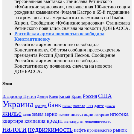
персональная выставка Станислава Ретинского
«Кубинские зарисовки», посвященная 100-летию со дня
рождения команданте Фиделя Кастро и 65-й годовщине
разгрома десанта американских наемников на Плайя-
Хирон. Сообщение «Кубинские зарисовки» Станислава
Ретинского появились сначала на новости ДОНБАССА.
Российская армия полностью освободила
Константиновку
Российская армия полностью освободила
Константиновку. Об этом сообщил пресс-секретарь
президента России Дмитрий Песков. Сообщение
Российская армия полностью освободила
Константиновку появились сначала на новости
ДОНБАССА.
Метки
США
Россия
Владимир Путин
Киев
Китай
Крым
Донецк
Украина
банк
газ
аренда
валюта
дартс
бизнес
деньги
жилье
зерно
ипотека
земля
инвестиции
закон
интервью
импорт
кредит
квартира
компания
мошенничество
металлургия
налоги
недвижимость
рынок
нефть
производство