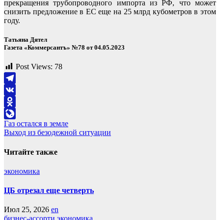
прекращения трубопроводного импорта из РФ, что может
снизить предложение в ЕС еще на 25 млрд кубометров в этом
году.
Татьяна Дятел
Газета «Коммерсантъ» №78 от 04.05.2023
Post Views:
78
Telegram
VK
Odnoklassniki
Навигация
Газ остался в земле
LiveJournal
Выход из безодежной ситуации
по
записям
Читайте также
экономика
ЦБ отрезал еще четверть
Июл 25, 2026
en
бизнес-ассорти
экономика