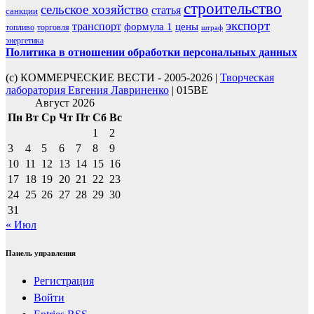
строительство
сельское хозяйство
статья
санкции
экспорт
транспорт
формула 1
цены
топливо
торговля
штраф
энергетика
Политика в отношении обработки персональных данных
(с) КОММЕРЧЕСКИЕ ВЕСТИ - 2005-2026 |
Творческая
лаборатория Евгения Лавриненко
| 015BE
Август 2026
Пн
Вт
Ср
Чт
Пт
Сб
Вс
1
2
3
4
5
6
7
8
9
10
11
12
13
14
15
16
17
18
19
20
21
22
23
24
25
26
27
28
29
30
31
« Июл
Панель управления
Регистрация
Войти