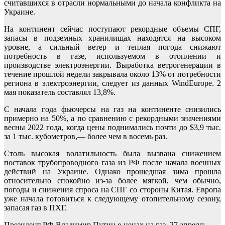
считавшихся в отрасли нормальными до начала конфликта на
Украине.
На континент сейчас поступают рекордные объемы СПГ,
запасы в подземных хранилищах находятся на высоком
уровне, а сильный ветер и теплая погода снижают
потребность в газе, используемом в отоплении и
производстве электроэнергии. Выработка ветрогенерации в
течение прошлой недели закрывала около 13% от потребности
региона в электроэнергии, следует из данных WindEurope. 2
мая показатель составлял 13,8%.
С начала года фьючерсы на газ на континенте снизились
примерно на 50%, а по сравнению с рекордными значениями
весны 2022 года, когда цены поднимались почти до $3,9 тыс.
за 1 тыс. кубометров,— более чем в восемь раз.
Столь высокая волатильность была вызвана снижением
поставок трубопроводного газа из РФ после начала военных
действий на Украине. Однако прошедшая зима прошла
относительно спокойно из-за более мягкой, чем обычно,
погоды и снижения спроса на СПГ со стороны Китая. Европа
уже начала готовиться к следующему отопительному сезону,
запасая газ в ПХГ.
Президент РФ Владимир Путин о ценах на газ, 27 апреля: