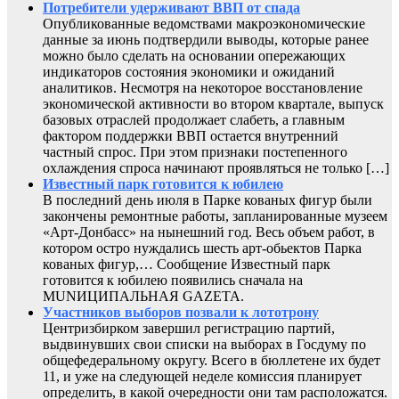
Потребители удерживают ВВП от спада
Опубликованные ведомствами макроэкономические
данные за июнь подтвердили выводы, которые ранее
можно было сделать на основании опережающих
индикаторов состояния экономики и ожиданий
аналитиков. Несмотря на некоторое восстановление
экономической активности во втором квартале, выпуск
базовых отраслей продолжает слабеть, а главным
фактором поддержки ВВП остается внутренний
частный спрос. При этом признаки постепенного
охлаждения спроса начинают проявляться не только […]
Известный парк готовится к юбилею
В последний день июля в Парке кованых фигур были
закончены ремонтные работы, запланированные музеем
«Арт-Донбасс» на нынешний год. Весь объем работ, в
котором остро нуждались шесть арт-обьектов Парка
кованых фигур,… Сообщение Известный парк
готовится к юбилею появились сначала на
MUNИЦИПАЛЬНАЯ GAZЕТА.
Участников выборов позвали к лототрону
Центризбирком завершил регистрацию партий,
выдвинувших свои списки на выборах в Госдуму по
общефедеральному округу. Всего в бюллетене их будет
11, и уже на следующей неделе комиссия планирует
определить, в какой очередности они там расположатся.