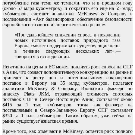
потребление газа теми же темпами, что и в прошлом году
(около 57 млрд кубометров), и сократить его еще на 55 млрд
кубометров, считают аналитики McKinsey & Company в
исследовании «Акт балансировки: обеспечение безопасности
европейского газового и энергетического рынка».
«При дальнейшем снижении спроса и появлении
новых источников поставок природного газа
Европа сможет поддерживать существующие цены
в течение следующих нескольких лет»,—
говорится в исследовании.
Негативно на цены в ЕС может повлиять рост спроса на СПГ
в Азии, что создаст дополнительную конкуренцию на рынке и
приведет к росту цен и потенциальному сокращению
поставок в Европу на 35 млрд кубометров, полагают
аналитики McKinsey & Company. Июньский фьючерс по
индексу Platts JKM, отражающий стоимость спотовых
поставок СПГ в Северо-Восточную Азию, составляет около
$415 за 1 тыс. кубометров, тогда как фьючерс на
поставляемый в Северо-Западную Европу СПГ составляет
$350 за 1 тыс. кубометров. Таким образом, уже сейчас на
рынке существует азиатская премия.
Кроме того, как отмечают в McKinsey, остается риск полного