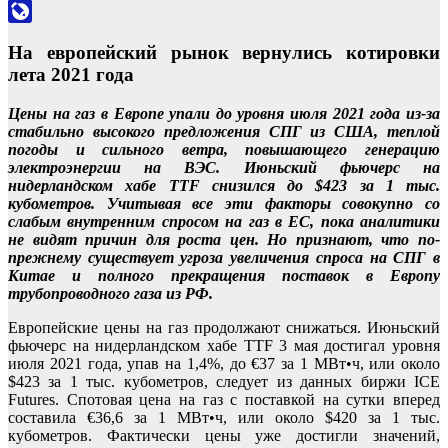
Odnoklassniki
LiveJournal
На европейский рынок вернулись котировки
лета 2021 года
Цены на газ в Европе упали до уровня июля 2021 года из-за
стабильно высокого предложения СПГ из США, теплой
погоды и сильного ветра, повышающего генерацию
электроэнергии на ВЭС. Июньский фьючерс на
нидерландском хабе TTF снизился до $423 за 1 тыс.
кубометров. Учитывая все эти факторы совокупно со
слабым внутренним спросом на газ в ЕС, пока аналитики
не видят причин для роста цен. Но признают, что по-
прежнему существует угроза увеличения спроса на СПГ в
Китае и полного прекращения поставок в Европу
трубопроводного газа из РФ.
Европейские цены на газ продолжают снижаться. Июньский
фьючерс на нидерландском хабе TTF 3 мая достигал уровня
июля 2021 года, упав на 1,4%, до €37 за 1 МВт•ч, или около
$423 за 1 тыс. кубометров, следует из данных биржи ICE
Futures. Спотовая цена на газ с поставкой на сутки вперед
составила €36,6 за 1 МВт•ч, или около $420 за 1 тыс.
кубометров. Фактически цены уже достигли значений,