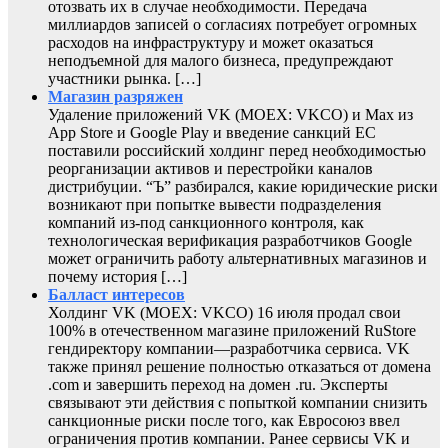
отозвать их в случае необходимости. Передача
миллиардов записей о согласиях потребует огромных
расходов на инфраструктуру и может оказаться
неподъемной для малого бизнеса, предупреждают
участники рынка. […]
Магазин разряжен
Удаление приложений VK (MOEX: VKCO) и Max из
App Store и Google Play и введение санкций ЕС
поставили российский холдинг перед необходимостью
реорганизации активов и перестройки каналов
дистрибуции. “Ъ” разбирался, какие юридические риски
возникают при попытке вывести подразделения
компаний из-под санкционного контроля, как
технологическая верификация разработчиков Google
может ограничить работу альтернативных магазинов и
почему история […]
Балласт интересов
Холдинг VK (MOEX: VKCO) 16 июля продал свои
100% в отечественном магазине приложений RuStore
гендиректору компании—разработчика сервиса. VK
также принял решение полностью отказаться от домена
.com и завершить переход на домен .ru. Эксперты
связывают эти действия с попыткой компании снизить
санкционные риски после того, как Евросоюз ввел
ограничения против компании. Ранее сервисы VK и