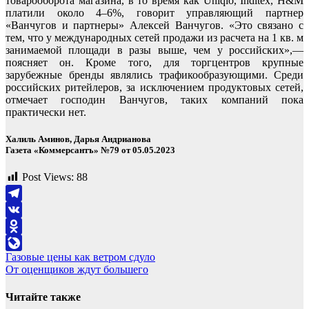
товарооборота магазина, в то время как Uniqlo, Inditex, H&M
платили около 4–6%, говорит управляющий партнер
«Ванчугов и партнеры» Алексей Ванчугов. «Это связано с
тем, что у международных сетей продажи из расчета на 1 кв. м
занимаемой площади в разы выше, чем у российских»,—
поясняет он. Кроме того, для торгцентров крупные
зарубежные бренды являлись трафикообразующими. Среди
российских ритейлеров, за исключением продуктовых сетей,
отмечает господин Ванчугов, таких компаний пока
практически нет.
Халиль Аминов, Дарья Андрианова
Газета «Коммерсантъ» №79 от 05.05.2023
Post Views:
88
Telegram
VK
Odnoklassniki
Навигация
Газовые цены как ветром сдуло
LiveJournal
От оценщиков ждут большего
по
записям
Читайте также