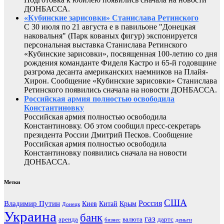
ДОНБАССА.
«Кубинские зарисовки» Станислава Ретинского
С 30 июля по 21 августа е в павильоне "Донецкая
наковальня" (Парк кованых фигур) экспонируется
персональная выставка Станислава Ретинского
«Кубинские зарисовки», посвященная 100-летию со дня
рождения команданте Фиделя Кастро и 65-й годовщине
разгрома десанта американских наемников на Плайя-
Хирон. Сообщение «Кубинские зарисовки» Станислава
Ретинского появились сначала на новости ДОНБАССА.
Российская армия полностью освободила
Константиновку
Российская армия полностью освободила
Константиновку. Об этом сообщил пресс-секретарь
президента России Дмитрий Песков. Сообщение
Российская армия полностью освободила
Константиновку появились сначала на новости
ДОНБАССА.
Метки
США
Россия
Владимир Путин
Киев
Китай
Крым
Донецк
Украина
банк
газ
аренда
валюта
дартс
бизнес
деньги