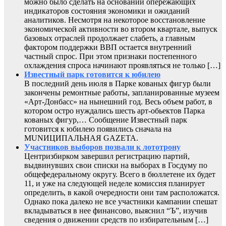
можно было сделать на основании опережающих
индикаторов состояния экономики и ожиданий
аналитиков. Несмотря на некоторое восстановление
экономической активности во втором квартале, выпуск
базовых отраслей продолжает слабеть, а главным
фактором поддержки ВВП остается внутренний
частный спрос. При этом признаки постепенного
охлаждения спроса начинают проявляться не только […]
Известный парк готовится к юбилею
В последний день июля в Парке кованых фигур были
закончены ремонтные работы, запланированные музеем
«Арт-Донбасс» на нынешний год. Весь объем работ, в
котором остро нуждались шесть арт-обьектов Парка
кованых фигур,… Сообщение Известный парк
готовится к юбилею появились сначала на
MUNИЦИПАЛЬНАЯ GAZЕТА.
Участников выборов позвали к лототрону
Центризбирком завершил регистрацию партий,
выдвинувших свои списки на выборах в Госдуму по
общефедеральному округу. Всего в бюллетене их будет
11, и уже на следующей неделе комиссия планирует
определить, в какой очередности они там расположатся.
Однако пока далеко не все участники кампании спешат
вкладываться в нее финансово, выяснил “Ъ”, изучив
сведения о движении средств по избирательным […]