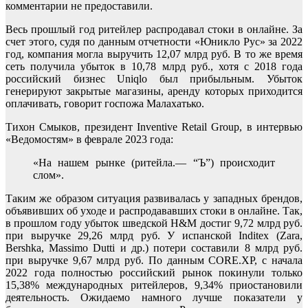
комментарии не предоставили.
Весь прошлый год ритейлер распродавал стоки в онлайне. За
счет этого, судя по данным отчетности «Юникло Рус» за 2022
год, компания могла выручить 12,07 млрд руб. В то же время
сеть получила убыток в 10,78 млрд руб., хотя с 2018 года
российский бизнес Uniqlo был прибыльным. Убыток
генерируют закрытые магазины, аренду которых приходится
оплачивать, говорит госпожа Малахатько.
Тихон Смыков, президент Inventive Retail Group, в интервью
«Ведомостям» в феврале 2023 года:
«На нашем рынке (ритейла.— “Ъ”) происходит
слом».
Таким же образом ситуация развивалась у западных брендов,
объявивших об уходе и распродававших стоки в онлайне. Так,
в прошлом году убыток шведской H&M достиг 9,72 млрд руб.
при выручке 29,26 млрд руб. У испанской Inditex (Zara,
Bershka, Massimo Dutti и др.) потери составили 8 млрд руб.
при выручке 9,67 млрд руб. По данным CORE.XP, с начала
2022 года полностью российский рынок покинули только
15,38% международных ритейлеров, 9,34% приостановили
деятельность. Ожидаемо намного лучше показатели у