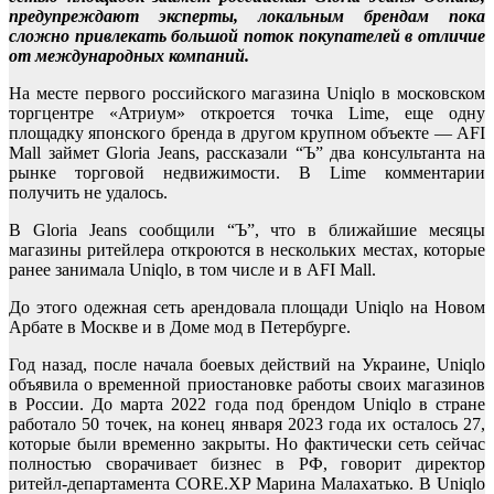
предупреждают эксперты, локальным брендам пока
сложно привлекать большой поток покупателей в отличие
от международных компаний.
На месте первого российского магазина Uniqlo в московском
торгцентре «Атриум» откроется точка Lime, еще одну
площадку японского бренда в другом крупном объекте — AFI
Mall займет Gloria Jeans, рассказали “Ъ” два консультанта на
рынке торговой недвижимости. В Lime комментарии
получить не удалось.
В Gloria Jeans сообщили “Ъ”, что в ближайшие месяцы
магазины ритейлера откроются в нескольких местах, которые
ранее занимала Uniqlo, в том числе и в AFI Mall.
До этого одежная сеть арендовала площади Uniqlo на Новом
Арбате в Москве и в Доме мод в Петербурге.
Год назад, после начала боевых действий на Украине, Uniqlo
объявила о временной приостановке работы своих магазинов
в России. До марта 2022 года под брендом Uniqlo в стране
работало 50 точек, на конец января 2023 года их осталось 27,
которые были временно закрыты. Но фактически сеть сейчас
полностью сворачивает бизнес в РФ, говорит директор
ритейл-департамента CORE.XP Марина Малахатько. В Uniqlo