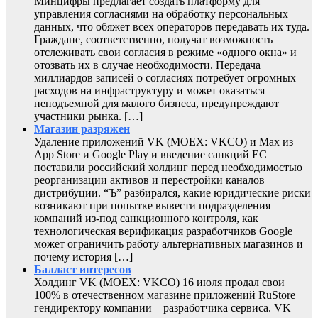
Минцифры предлагает создать платформу для
управления согласиями на обработку персональных
данных, что обяжет всех операторов передавать их туда.
Граждане, соответственно, получат возможность
отслеживать свои согласия в режиме «одного окна» и
отозвать их в случае необходимости. Передача
миллиардов записей о согласиях потребует огромных
расходов на инфраструктуру и может оказаться
неподъемной для малого бизнеса, предупреждают
участники рынка. […]
Магазин разряжен
Удаление приложений VK (MOEX: VKCO) и Max из
App Store и Google Play и введение санкций ЕС
поставили российский холдинг перед необходимостью
реорганизации активов и перестройки каналов
дистрибуции. “Ъ” разбирался, какие юридические риски
возникают при попытке вывести подразделения
компаний из-под санкционного контроля, как
технологическая верификация разработчиков Google
может ограничить работу альтернативных магазинов и
почему история […]
Балласт интересов
Холдинг VK (MOEX: VKCO) 16 июля продал свои
100% в отечественном магазине приложений RuStore
гендиректору компании—разработчика сервиса. VK