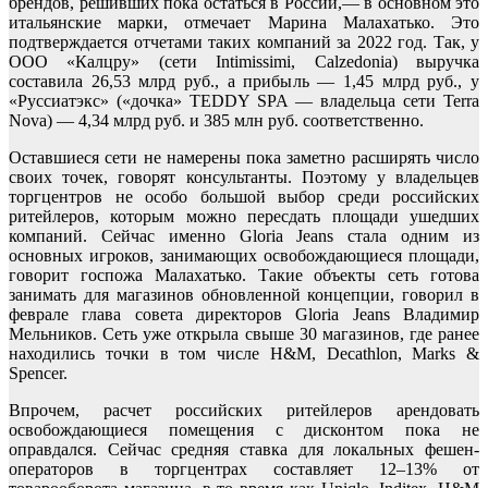
брендов, решивших пока остаться в России,— в основном это
итальянские марки, отмечает Марина Малахатько. Это
подтверждается отчетами таких компаний за 2022 год. Так, у
ООО «Калцру» (сети Intimissimi, Calzedonia) выручка
составила 26,53 млрд руб., а прибыль — 1,45 млрд руб., у
«Руссиатэкс» («дочка» TEDDY SPA — владельца сети Terra
Nova) — 4,34 млрд руб. и 385 млн руб. соответственно.
Оставшиеся сети не намерены пока заметно расширять число
своих точек, говорят консультанты. Поэтому у владельцев
торгцентров не особо большой выбор среди российских
ритейлеров, которым можно пересдать площади ушедших
компаний. Сейчас именно Gloria Jeans стала одним из
основных игроков, занимающих освобождающиеся площади,
говорит госпожа Малахатько. Такие объекты сеть готова
занимать для магазинов обновленной концепции, говорил в
феврале глава совета директоров Gloria Jeans Владимир
Мельников. Сеть уже открыла свыше 30 магазинов, где ранее
находились точки в том числе H&M, Decathlon, Marks &
Spencer.
Впрочем, расчет российских ритейлеров арендовать
освобождающиеся помещения с дисконтом пока не
оправдался. Сейчас средняя ставка для локальных фешен-
операторов в торгцентрах составляет 12–13% от