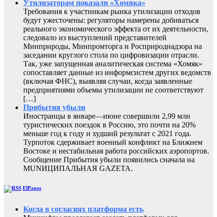
Утилизаторам показали «Хомяка»
Требования к участникам рынка утилизации отходов
будут ужесточены: регуляторы намерены добиваться
реального экономического эффекта от их деятельности,
следовало из выступлений представителей
Минприроды, Минпромторга и Росприроднадзора на
заседании круглого стола по цифровизации отрасли.
Так, уже запущенная аналитическая система «Хомяк»
сопоставляет данные из информсистем других ведомств
(включая ФНС), выявляя случаи, когда заявленные
предприятиями объемы утилизации не соответствуют
[…]
Прибытия убыли
Иностранцы в январе—июне совершили 2,99 млн
туристических поездок в Россию, это почти на 20%
меньше год к году и худший результат с 2021 года.
Турпоток сдерживает военный конфликт на Ближнем
Востоке и нестабильная работа российских аэропортов.
Сообщение Прибытия убыли появились сначала на
MUNИЦИПАЛЬНАЯ GAZЕТА.
ElPages
Когда в согласиях платформа есть