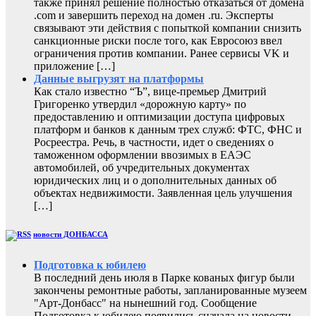
также принял решение полностью отказаться от домена
.com и завершить переход на домен .ru. Эксперты
связывают эти действия с попыткой компании снизить
санкционные риски после того, как Евросоюз ввел
ограничения против компании. Ранее сервисы VK и
приложение […]
Данные выгрузят на платформы
Как стало известно “Ъ”, вице-премьер Дмитрий
Григоренко утвердил «дорожную карту» по
предоставлению и оптимизации доступа цифровых
платформ и банков к данным трех служб: ФТС, ФНС и
Росреестра. Речь, в частности, идет о сведениях о
таможенном оформлении ввозимых в ЕАЭС
автомобилей, об учредительных документах
юридических лиц и о дополнительных данных об
объектах недвижимости. Заявленная цель улучшения
[…]
новости ДОНБАССА
Подготовка к юбилею
В последний день июля в Парке кованых фигур были
закончены ремонтные работы, запланированные музеем
"Арт-Донбасс" на нынешний год. Сообщение
Подготовка к юбилею появились сначала на новости