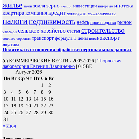
жилье
зерно
ипотека
земля
инвестиции
закон
интервью
импорт
кредит
квартира
компания
мошенничество
металлургия
налоги
недвижимость
рынок
нефть
производство
строительство
сельское хозяйство
статья
санкции
экспорт
транспорт
формула 1
цены
топливо
торговля
штраф
энергетика
Политика в отношении обработки персональных данных
(с) КОММЕРЧЕСКИЕ ВЕСТИ - 2005-2026 |
Творческая
лаборатория Евгения Лавриненко
| 015BE
Август 2026
Пн
Вт
Ср
Чт
Пт
Сб
Вс
1
2
3
4
5
6
7
8
9
10
11
12
13
14
15
16
17
18
19
20
21
22
23
24
25
26
27
28
29
30
31
« Июл
Панель управления