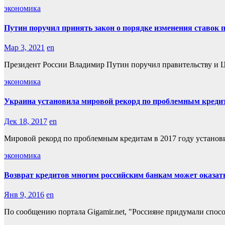
экономика
Путин поручил принять закон о порядке изменения ставок 
Мар 3, 2021
en
Президент России Владимир Путин поручил правительству и Ц
экономика
Украина установила мировой рекорд по проблемным креди
Дек 18, 2017
en
Мировой рекорд по проблемным кредитам в 2017 году установ
экономика
Возврат кредитов многим российским банкам может оказа
Янв 9, 2016
en
По сообщению портала Gigamir.net, "Россияне придумали спо