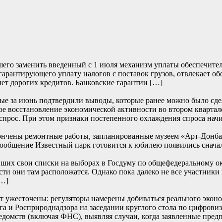
его заменить введенный с 1 июля механизм уплаты обеспечите
 гарантирующего уплату налогов с поставок грузов, отвлекает о
чет дорогих кредитов. Банковские гарантии […]
е за июнь подтвердили выводы, которые ранее можно было сде
е восстановление экономической активности во втором квартале
прос. При этом признаки постепенного охлаждения спроса начи
ончены ремонтные работы, запланированные музеем «Арт-Донбасс
… Сообщение Известный парк готовится к юбилею появились
их свои списки на выборах в Госдуму по общефедеральному окру
сти они там расположатся. Однако пока далеко не все участники
[…]
т ужесточены: регуляторы намерены добиваться реального эконом
и Росприроднадзора на заседании круглого стола по цифровиза
едомств (включая ФНС), выявляя случаи, когда заявленные пред