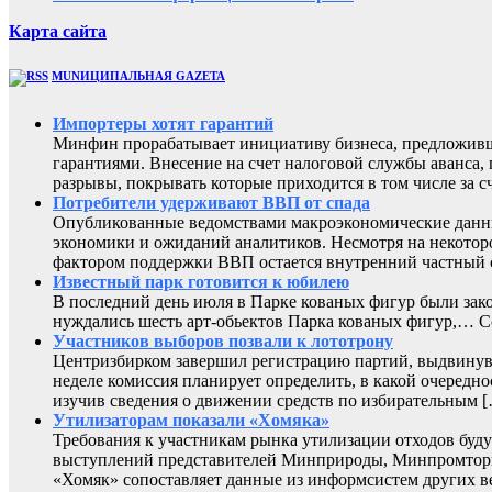
Карта сайта
MUNИЦИПАЛЬНАЯ GAZЕТА
Импортеры хотят гарантий
Минфин прорабатывает инициативу бизнеса, предложивш
гарантиями. Внесение на счет налоговой службы аванса,
разрывы, покрывать которые приходится в том числе за с
Потребители удерживают ВВП от спада
Опубликованные ведомствами макроэкономические данны
экономики и ожиданий аналитиков. Несмотря на некоторо
фактором поддержки ВВП остается внутренний частный с
Известный парк готовится к юбилею
В последний день июля в Парке кованых фигур были зак
нуждались шесть арт-обьектов Парка кованых фигур,
Участников выборов позвали к лототрону
Центризбирком завершил регистрацию партий, выдвинувш
неделе комиссия планирует определить, в какой очередно
изучив сведения о движении средств по избирательным 
Утилизаторам показали «Хомяка»
Требования к участникам рынка утилизации отходов буду
выступлений представителей Минприроды, Минпромторга 
«Хомяк» сопоставляет данные из информсистем других в