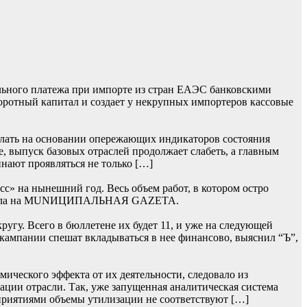
льного платежа при импорте из стран ЕАЭС банковскими
боротный капитал и создает у некрупных импортеров кассовые
лать на основании опережающих индикаторов состояния
, выпуск базовых отраслей продолжает слабеть, а главным
нают проявляться не только […]
» на нынешний год. Весь объем работ, в котором остро
 сначала на MUNИЦИПАЛЬНАЯ GAZЕТА.
гу. Всего в бюллетене их будет 11, и уже на следующей
 кампании спешат вкладываться в нее финансово, выяснил “Ъ”,
ического эффекта от их деятельности, следовало из
ции отрасли. Так, уже запущенная аналитическая система
приятиями объемы утилизации не соответствуют […]