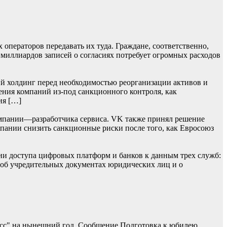
операторов передавать их туда. Граждане, соответственно,
 миллиардов записей о согласиях потребует огромных расходов
й холдинг перед необходимостью реорганизации активов и
ения компаний из-под санкционного контроля, как
ия […]
мпании—разработчика сервиса. VK также принял решение
омпании снизить санкционные риски после того, как Евросоюз
ии доступа цифровых платформ и банков к данным трех служб:
 об учредительных документах юридических лиц и о
асс" на нынешний год. Сообщение Подготовка к юбилею