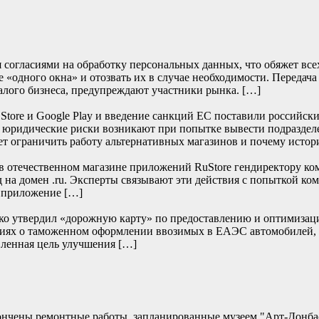
согласиями на обработку персональных данных, что обяжет всех 
 «одного окна» и отозвать их в случае необходимости. Передача
алого бизнеса, предупреждают участники рынка. […]
re и Google Play и введение санкций ЕС поставили российски
е юридические риски возникают при попытке вывести подраздел
т ограничить работу альтернативных магазинов и почему истор
отечественном магазине приложений RuStore гендиректору ко
д на домен .ru. Эксперты связывают эти действия с попыткой к
и приложение […]
нко утвердил «дорожную карту» по предоставлению и оптимизац
дениях о таможенном оформлении ввозимых в ЕАЭС автомобилей,
ленная цель улучшения […]
кончены ремонтные работы, запланированные музеем "Арт-Донб