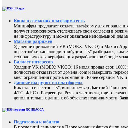
ElPages
Когда в согласиях платформа есть
Минцифры предлагает создать платформу для управления 
получат возможность отслеживать свои согласия в режиме
на инфраструктуру и может оказаться неподъемной для м
Магазин разряжен
Удаление приложений VK (MOEX: VKCO) и Max из App Sto
перестройки каналов дистрибуции. “Ъ” разбирался, каки
технологическая верификация разработчиков Google може
Балласт интересов
Холдинг VK (MOEX: VKCO) 16 июля продал свои 100% в 
полностью отказаться от домена .com и завершить перехо
ввел ограничения против компании. Ранее сервисы VK 
Данные выгрузят на платформы
Как стало известно “Ъ”, вице-премьер Дмитрий Григоре
ФТС, ФНС и Росреестра. Речь, в частности, идет о све
дополнительных данных об объектах недвижимости. Заяв
новости ДОНБАССА
Подготовка к юбилею
В последний день июля в Парке кованых фигур были за