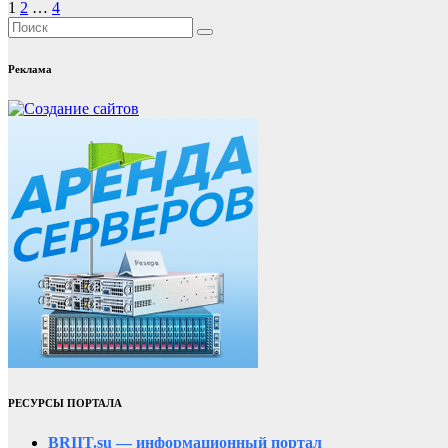
Пагинация
1
2
…
4
записей
Реклама
РЕСУРСЫ ПОРТАЛА
BRIIT.su — информационный портал