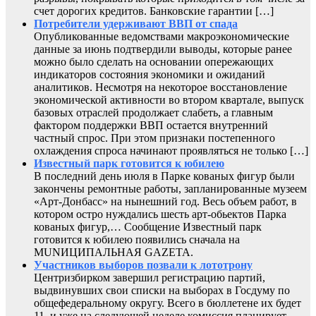
счет дорогих кредитов. Банковские гарантии […]
Потребители удерживают ВВП от спада
Опубликованные ведомствами макроэкономические
данные за июнь подтвердили выводы, которые ранее
можно было сделать на основании опережающих
индикаторов состояния экономики и ожиданий
аналитиков. Несмотря на некоторое восстановление
экономической активности во втором квартале, выпуск
базовых отраслей продолжает слабеть, а главным
фактором поддержки ВВП остается внутренний
частный спрос. При этом признаки постепенного
охлаждения спроса начинают проявляться не только […]
Известный парк готовится к юбилею
В последний день июля в Парке кованых фигур были
закончены ремонтные работы, запланированные музеем
«Арт-Донбасс» на нынешний год. Весь объем работ, в
котором остро нуждались шесть арт-обьектов Парка
кованых фигур,… Сообщение Известный парк
готовится к юбилею появились сначала на
MUNИЦИПАЛЬНАЯ GAZЕТА.
Участников выборов позвали к лототрону
Центризбирком завершил регистрацию партий,
выдвинувших свои списки на выборах в Госдуму по
общефедеральному округу. Всего в бюллетене их будет
11, и уже на следующей неделе комиссия планирует