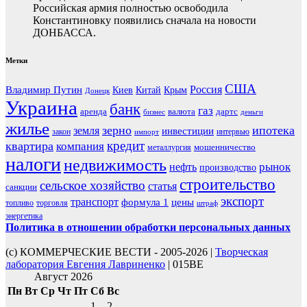
Российская армия полностью освободила
Константиновку появились сначала на новости
ДОНБАССА.
Метки
США
Россия
Владимир Путин
Киев
Китай
Крым
Донецк
Украина
банк
газ
аренда
валюта
дартс
бизнес
деньги
жилье
зерно
ипотека
земля
инвестиции
закон
интервью
импорт
кредит
квартира
компания
мошенничество
металлургия
налоги
недвижимость
рынок
нефть
производство
строительство
сельское хозяйство
статья
санкции
экспорт
транспорт
формула 1
цены
топливо
торговля
штраф
энергетика
Политика в отношении обработки персональных данных
(с) КОММЕРЧЕСКИЕ ВЕСТИ - 2005-2026 |
Творческая
лаборатория Евгения Лавриненко
| 015BE
Август 2026
Пн
Вт
Ср
Чт
Пт
Сб
Вс
1
2