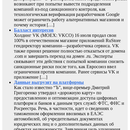
возникают при попытке вывести подразделения
компаний из-под санкционного контроля, как
технологическая верификация разработчиков Google
может ограничить работу альтернативных магазинов и
почему история […]
Балласт интересов
Холдинг VK (MOEX: VKCO) 16 июля продал свои
100% в отечественном магазине приложений RuStore
гендиректору компании—разработчика сервиса. VK
также принял решение полностью отказаться от домена
.com и завершить переход на домен .ru. Эксперты
связывают эти действия с попыткой компании снизить
санкционные риски после того, как Евросоюз ввел
ограничения против компании. Ранее сервисы VK и
приложение […]
Данные выгрузят на платформы
Как стало известно “Ъ”, вице-премьер Дмитрий
Григоренко утвердил «дорожную карту» по
предоставлению и оптимизации доступа цифровых
платформ и банков к данным трех служб: ФТС, ФНС и
Росреестра. Речь, в частности, идет о сведениях о
таможенном оформлении ввозимых в ЕАЭС
автомобилей, об учредительных документах
юридических лиц и о дополнительных данных об
объектах недвижимости. Заявленная цель улучшения