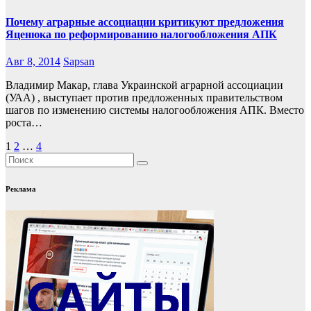
Почему аграрные ассоциации критикуют предложения
Яценюка по реформированию налогообложения АПК
Авг 8, 2014
Sapsan
Владимир Макар, глава Украинской аграрной ассоциации
(УАА) , выступает против предложенных правительством
шагов по изменению системы налогообложения АПК. Вместо
роста…
Пагинация
1
2
…
4
записей
Реклама