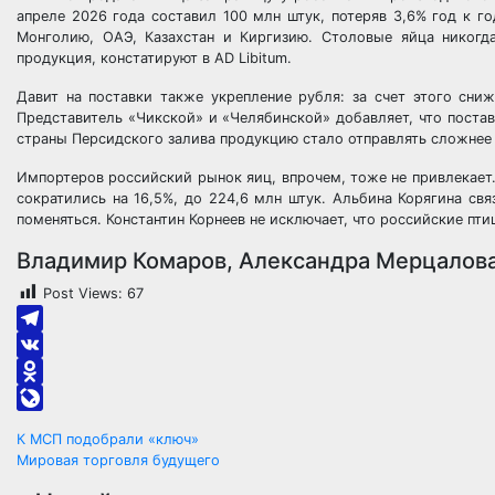
апреле 2026 года составил 100 млн штук, потеряв 3,6% год к г
Монголию, ОАЭ, Казахстан и Киргизию. Столовые яйца никогд
продукция, констатируют в AD Libitum.
Давит на поставки также укрепление рубля: за счет этого сни
Представитель «Чикской» и «Челябинской» добавляет, что поста
страны Персидского залива продукцию стало отправлять сложнее 
Импортеров российский рынок яиц, впрочем, тоже не привлекает.
сократились на 16,5%, до 224,6 млн штук. Альбина Корягина св
поменяться. Константин Корнеев не исключает, что российские пт
Владимир Комаров, Александра Мерцалова
Post Views:
67
Telegram
VK
Odnoklassniki
LiveJournal
Навигация
К МСП подобрали «ключ»
Мировая торговля будущего
по