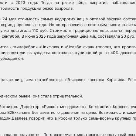
ти с 2023 года. Тогда на рынке яйца, напротив, наблюдался 
стоимость продукции резко возросла.
а 24 мая стоимость самых недорогих яиц в оптовой закупке состав
й период прошлого года. Но по сравнению с сезонным пиком значен
акупке достигала 110 руб. Стоимость традиционно повышается пере
 сентября. В июне 2025 года закупочная цена яиц составляла 20 руб. 
тель птицефабрик «Чикская» и «Челябинская» говорит, что произв
 производители вынуждены поставлять куриное яйцо на 40% дешев
 убежден он.
ольше яиц, чем потребляется, объясняет госпожа Корягина. Рен
одческом рынке, она стала отрицательной.
ботчиков. Директор «Ринкон менеджмент» Константин Корнеев счи
рез B2B-каналы без заметного давления на цены. Возможности сам
один Давлеев говорит, что в России только семь-восемь крупных п
 пока не получается. По оценке участников рынка, совокупный экс