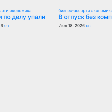
сорти
экономика
бизнес-ассорти
экономик
 по делу упали
В отпуск без ком
26
en
Июл 18, 2026
en