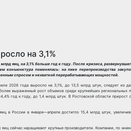
росло на 3,1%
лрд яиц, на 3,1% больше год к году. После кризиса, развернувшег
ем конъюнктура поменялась: на пике перепроизводства закупо
ниченным спросом и нехваткой перерабатывающих мощностей.
ле 2026 года выросло на 3,1%, до 13,5 млрд штук, следует из да
аиболее выраженный рост объемов среди крупнейших региональных 
4,4% год к году, до 1,4 млрд штук. В Ростовской области прирост с
 яиц в России в январе—апреле достигло 15,4 млрд штук, увеличив
уск яиц сейчас наращивают крупные производители. Компании, по мне