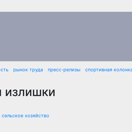
сть
рынок труда
пресс-релизы
спортивная колонк
 излишки
,
сельское хозяйство