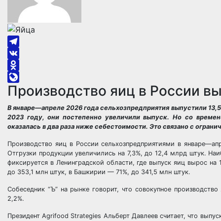
Telegram
VK
Odnoklassniki
Производство яиц в России вы
LiveJournal
В январе—апреле 2026 года сельхозпредприятия выпустили 13,5 м
2023 году, они постепенно увеличили выпуск. Но со времен
оказалась в два раза ниже себестоимости. Это связано с огра
Производство яиц в России сельхозпредприятиями в январе—апре
Отгрузки продукции увеличились на 7,3%, до 12,4 млрд штук. Н
фиксируется в Ленинградской области, где выпуск яиц вырос на 1
до 353,1 млн штук, в Башкирии — 71%, до 341,5 млн штук.
Собеседник “Ъ” на рынке говорит, что совокупное производство
2,2%.
Президент Agrifood Strategies Альберт Давлеев считает, что вып