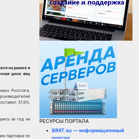
ося на рынке в
чная цена яиц
нных Росстата.
производителей
оставил 31,6%,
шись за год на
РЕСУРСЫ ПОРТАЛА
BRIIT.su — информационный
нию партнера по
портал