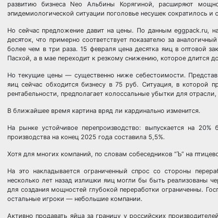
развитию бизнеса Neo Альбины Корягиной, расширяют мощнос
эпидемиологической ситуации поголовье несушек сократилось и 
Но сейчас предложение давит на цены. По данным eggpack.ru, н
десяток, что примерно соответствует показателю за аналогичны
более чем в три раза. 15 февраля цена десятка яиц в оптовой з
Пасхой, а в мае переходит к резкому снижению, которое длится до
Но текущие цены — существенно ниже себестоимости. Представи
яиц сейчас обходится бизнесу в 75 руб. Ситуация, в которой
рентабельности, предполагает колоссальные убытки для отрасли,
В ближайшее время картина вряд ли кардинально изменится.
На рынке устойчивое перепроизводство: выпускается на 20% б
производства на конец 2025 года составила 5,5%.
Хотя для многих компаний, по словам собеседников “Ъ” на птицев
На это накладывается ограниченный спрос со стороны перера
несколько лет назад излишки яиц могли бы быть реализованы че
для создания мощностей глубокой переработки ограниченны. Госп
остальные игроки — небольшие компании.
Активно продавать яйца за границу у российских производителей