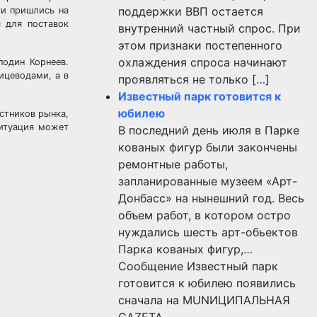
поддержки ВВП остается
ки пришлись на
 для поставок
внутренний частный спрос. При
этом признаки постепенного
охлаждения спроса начинают
подин Корнеев.
ицеводами, а в
проявляться не только […]
Известный парк готовится к
юбилею
стников рынка,
ситуация может
В последний день июля в Парке
кованых фигур были закончены
ремонтные работы,
запланированные музеем «Арт-
Донбасс» на нынешний год. Весь
объем работ, в котором остро
нуждались шесть арт-обьектов
Парка кованых фигур,…
Сообщение Известный парк
готовится к юбилею появились
сначала на MUNИЦИПАЛЬНАЯ