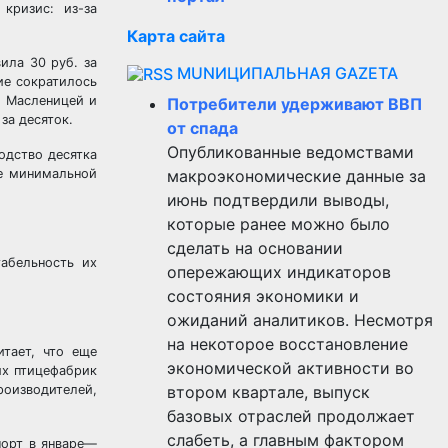
кризис: из-за
Карта сайта
ила 30 руб. за
MUNИЦИПАЛЬНАЯ GAZЕТА
ие сократилось
д Масленицей и
Потребители удерживают ВВП
за десяток.
от спада
Опубликованные ведомствами
одство десятка
ле минимальной
макроэкономические данные за
июнь подтвердили выводы,
которые ранее можно было
сделать на основании
табельность их
опережающих индикаторов
состояния экономики и
ожиданий аналитиков. Несмотря
на некоторое восстановление
тает, что еще
экономической активности во
их птицефабрик
роизводителей,
втором квартале, выпуск
базовых отраслей продолжает
слабеть, а главным фактором
порт в январе—