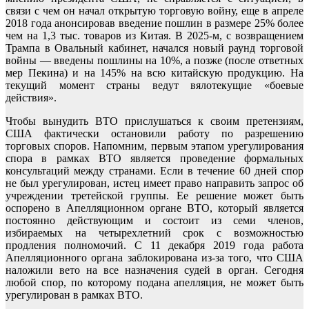
связи с чем он начал открытую торговую войну, еще в апреле
2018 года анонсировав введение пошлин в размере 25% более
чем на 1,3 тыс. товаров из Китая. В 2025-м, с возвращением
Трампа в Овальный кабинет, начался новый раунд торговой
войны — введены пошлины на 10%, а позже (после ответных
мер Пекина) и на 145% на всю китайскую продукцию. На
текущий момент страны ведут вялотекущие «боевые
действия».
Чтобы вынудить ВТО прислушаться к своим претензиям,
США фактически остановили работу по разрешению
торговых споров. Напомним, первым этапом урегулирования
спора в рамках ВТО является проведение формальных
консультаций между странами. Если в течение 60 дней спор
не был урегулирован, истец имеет право направить запрос об
учреждении третейской группы. Ее решение может быть
оспорено в Апелляционном органе ВТО, который является
постоянно действующим и состоит из семи членов,
избираемых на четырехлетний срок с возможностью
продления полномочий. С 11 декабря 2019 года работа
Апелляционного органа заблокирована из-за того, что США
наложили вето на все назначения судей в орган. Сегодня
любой спор, по которому подана апелляция, не может быть
урегулирован в рамках ВТО.