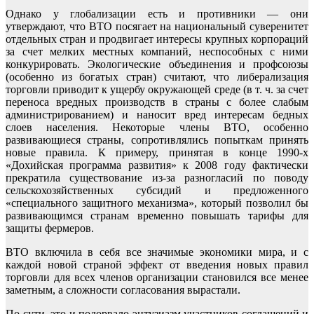
Однако у глобализации есть и противники — они
утверждают, что ВТО посягает на национальный суверенитет
отдельных стран и продвигает интересы крупных корпораций
за счет мелких местных компаний, неспособных с ними
конкурировать. Экологические объединения и профсоюзы
(особенно из богатых стран) считают, что либерализация
торговли приводит к ущербу окружающей среде (в т. ч. за счет
переноса вредных производств в страны с более слабым
администрированием) и наносит вред интересам бедных
слоев населения. Некоторые члены ВТО, особенно
развивающиеся страны, сопротивлялись попыткам принять
новые правила. К примеру, принятая в конце 1990-х
«Дохийская программа развития» к 2008 году фактически
прекратила существование из-за разногласий по поводу
сельскохозяйственных субсидий и предложенного
«специального защитного механизма», который позволил бы
развивающимся странам временно повышать тарифы для
защиты фермеров.
ВТО включила в себя все значимые экономики мира, и с
каждой новой страной эффект от введения новых правил
торговли для всех членов организации становился все менее
заметным, а сложности согласования вырастали.
По сути, это и подорвало энтузиазм участников соглашений и