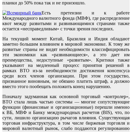
планки до 50% пока так и не произошло.
Есть претензии и к работе
Международного валютного фонда (МВФ), где распределение
квот между развитыми и развивающимися странами также
остается «несправедливым» с точки зрения последних.
На текущий момент Китай, Бразилия и Индия обладают
заметно большим влиянием в мировой экономике. К тому же
развитые страны не видят необходимости классифицировать
эти экономики как «развивающиеся», а это дает им
преимущества, недоступные «развитым». Критики также
указывают на медленный процесс принятия решений в
рамках ВТО из-за необходимости достижения консенсуса
среди всех членов организации. При этом государство,
признанное виновным, не обязано платить штраф, а должно
вместо этого пообещать положить конец нарушению.
Поначалу задуманная как основной торговый «контролер»,
ВТО стала лишь частью системы — многие сопутствующие
функции (финансовые и организационные) перешли именно
к ВБ, МВФ и Банку международных расчетов (BIS), что, по
сути, лишило организацию рычагов влияния. Существующая
торговая инфраструктура, в том числе биржевая торговля и
мировой валютный рынок, слабо поддаются регулированию