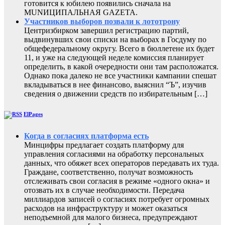
готовится к юбилею появились сначала на
MUNИЦИПАЛЬНАЯ GAZЕТА.
Участников выборов позвали к лототрону
Центризбирком завершил регистрацию партий,
выдвинувших свои списки на выборах в Госдуму по
общефедеральному округу. Всего в бюллетене их будет
11, и уже на следующей неделе комиссия планирует
определить, в какой очередности они там расположатся.
Однако пока далеко не все участники кампании спешат
вкладываться в нее финансово, выяснил “Ъ”, изучив
сведения о движении средств по избирательным […]
ElPages
Когда в согласиях платформа есть
Минцифры предлагает создать платформу для
управления согласиями на обработку персональных
данных, что обяжет всех операторов передавать их туда.
Граждане, соответственно, получат возможность
отслеживать свои согласия в режиме «одного окна» и
отозвать их в случае необходимости. Передача
миллиардов записей о согласиях потребует огромных
расходов на инфраструктуру и может оказаться
неподъемной для малого бизнеса, предупреждают