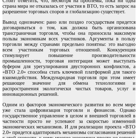
Стоит отметить, что, несмотря на проблемы, пока ни одна
страна мира не отказалась от участия в ВТО, то есть запрос на
разрешение торговых споров и глобализацию существует.
Вывод однозначен: рано или поздно государствам придется
договариваться о том, как должна быть организована
трансграничная торговля, чтобы она приносила максимум
пользы экономикам всех участников. Аргументы в пользу
торговли между странами предельно понятны: это выгодно
всем участникам торговых отношений. Конкуренция
стимулирует повышение производительности
промышленности, торговая интеграция может выступать
буфером для урегулирования двусторонних конфликтов, а
«ВТО 2.0» способна стать ключевой платформой для такого
взаимодействия. Международная торговля при этом имеет
решающее значение для обмена технологиями и
распространения экологически чистых товаров, услуг и
инновационных решений.
Одним из факторов экономического развития во всем мире
уже стала цифровизация торговли и финансов. Однако
государственное управление в целом и внешней торговлей в
частности просто не успевают за скоростью изменений
экономических механизмов. И для реализации проекта «ВТО
2.0» придется адаптировать механизмы согласования решений
к этой скорости, к чему многие экономики просто не готовы.