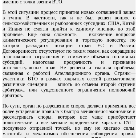
именно с точки зрения ВТО.
В этой ситуации процесс принятия новых соглашений зашел
в тупик. В частности, так и не был решен вопрос о
сельскохозяйственных и рыболовных субсидиях: США, Китай
и Индия не смогли прийти к единому мнению по этой
проблеме. Еще одна сложность — включение вопросов
климатического регулирования в торговую повестку, по
которой расходятся позиции стран ЕС и России.
Договоренности отсутствуют по таким темам, как сокращение
пластикового загрязнения и снижение объемов топливных
субсидий, налоговая прозрачность и признание
интеллектуальных прав. Не решена и главная проблема,
связанная с работой Апелляционного органа. Страны—
участники ВТО в рамках закрытых сессий рассматривали
различные сценарии — вплоть до отмены второй ступени
арбитража или существенного ограничения полномочий
арбитров.
По сути, орган по разрешению споров должен применять все
более устаревшие правила к быстро меняющейся экономике и
рассматривать споры, которые все чаще приобретают
политический и все меньше юридический характер. ГАТТ
послужило отправной точкой, но ему не хватало силы,
масштаба и механизмов обеспечения соблюдения правил