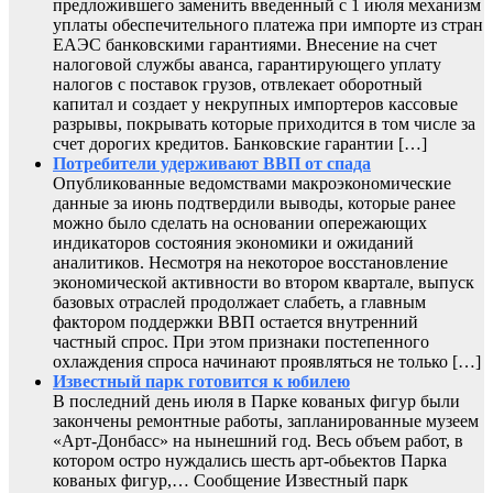
предложившего заменить введенный с 1 июля механизм
уплаты обеспечительного платежа при импорте из стран
ЕАЭС банковскими гарантиями. Внесение на счет
налоговой службы аванса, гарантирующего уплату
налогов с поставок грузов, отвлекает оборотный
капитал и создает у некрупных импортеров кассовые
разрывы, покрывать которые приходится в том числе за
счет дорогих кредитов. Банковские гарантии […]
Потребители удерживают ВВП от спада
Опубликованные ведомствами макроэкономические
данные за июнь подтвердили выводы, которые ранее
можно было сделать на основании опережающих
индикаторов состояния экономики и ожиданий
аналитиков. Несмотря на некоторое восстановление
экономической активности во втором квартале, выпуск
базовых отраслей продолжает слабеть, а главным
фактором поддержки ВВП остается внутренний
частный спрос. При этом признаки постепенного
охлаждения спроса начинают проявляться не только […]
Известный парк готовится к юбилею
В последний день июля в Парке кованых фигур были
закончены ремонтные работы, запланированные музеем
«Арт-Донбасс» на нынешний год. Весь объем работ, в
котором остро нуждались шесть арт-обьектов Парка
кованых фигур,… Сообщение Известный парк