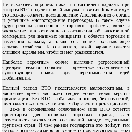
Не исключен, впрочем, пока и позитивный вариант, при
котором ВТО получит новый импульс развития. Как минимум
это должно означать восстановление Апелляционного органа
и успешные многосторонние переговоры. В таком случае
будут решены долгосрочные торговые проблемы, включая
заключение многостороннего соглашения об электронной
коммерции, ряд значимых инициатив в области торговли и
изменения климата, а также соглашение, охватывающее
сельское хозяйство. К сожалению, такой вариант кажется
слишком идеальным, чтобы он мог реализоваться.
Наиболее вероятным сейчас выглядит регрессионный
сценарий развития событий — временное отступление от
существующих правил для переосмысления идей
глобализации.
Полный распад ВТО представляется маловероятным, в
настоящее время нас ждет скорее «облегченная версия»
организации. Без ВТО глобальная торговля, без сомнений,
пострадает из-за новых торговых барьеров и протекционизма
— даже в сегодняшнем ослабленном виде ВТО остается
ориентиром для основных торговых правил, дает
возможность заключения соглашений между отдельными
группами стран. И чем раньше государства это поймут, тем
безболезненнее для мировой экономики окажется период «без