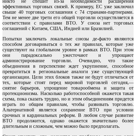
никто не спешит из-за необходимости расширения
эффективных торговых связей. К примеру, ЕС уже заключил
свыше 40 торговых соглашения с 74 странами-партнерами.
Тем не менее две трети его общей торговли осуществляется в
соответствии с правилами ВТО. У союза нет торговых
соглашений с Китаем, США, Индией или Бразилией.
Попытки заключать локальные союзы де-факто являются
способом договариваться о тех же правилах, которые уже
существуют на глобальном уровне в рамках ВТО. При этом
они парадоксально ужесточают и упрощают
администрирование торговли. Очевидно, что такие
объединения в перспективе ждет укрупнение, способное
превратиться в региональные аналоги уже существующей
организации. Цели этих блоков также не будут отличаться от
тех, которые стоят перед мировой торговлей сегодня,—
снятие барьеров, упрощение товарообмена и защита от
протекционизма. Насколько работоспособной окажется такая
схема, пока сказать трудно, но и этим объединениям придется
играть по общим правилам, чтобы развивать торговлю.
Альтернативой является сохранение ВТО при условии
срочных и кардинальных реформ. В любом случае развитие
ВТО продолжится, однако окажется значительно более
длительным и сложным, чем можно было предполагать.