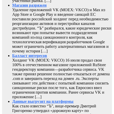
участники рынка. […]
Магазин разряжен
Удаление приложений VK (MOEX: VKCO) и Max из
App Store и Google Play и введение санкций ЕС
поставили российский холдинг перед необходимостью
реорганизации активов и перестройки каналов
дистрибуции. “Ъ” разбирался, какие юридические риски
возникают при попытке вывести подразделения
компаний из-под санкционного контроля, как
технологическая верификация разработчиков Google
может ограничить работу альтернативных магазинов и
почему история […]
Балласт интересов
Холдинг VK (MOEX: VKCO) 16 июля продал свои
100% в отечественном магазине приложений RuStore
гендиректору компании—разработчика сервиса. VK
также принял решение полностью отказаться от домена
.com и завершить переход на домен .ru. Эксперты
связывают эти действия с попыткой компании снизить
санкционные риски после того, как Евросоюз ввел
ограничения против компании. Ранее сервисы VK и
приложение […]
Данные выгрузят на платформы
Как стало известно “Ъ”, вице-премьер Дмитрий
Григоренко утвердил «дорожную карту» по