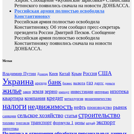
Хирон. Сообщение «Кубинские зарисовки» Станислава
Ретинского появились сначала на новости ДОНБАССА.
Российская армия полностью освободила
Константиновку
Российская армия полностью освободила
Константиновку. Об этом сообщил пресс-секретарь
президента России Дмитрий Песков. Сообщение
Российская армия полностью освободила
Константиновку появились сначала на новости
ДОНБАССА.
Метки
США
Россия
Владимир Путин
Киев
Китай
Крым
Донецк
Украина
банк
газ
аренда
валюта
дартс
бизнес
деньги
жилье
зерно
ипотека
земля
инвестиции
закон
интервью
импорт
кредит
квартира
компания
мошенничество
металлургия
налоги
недвижимость
рынок
нефть
производство
строительство
сельское хозяйство
статья
санкции
экспорт
транспорт
формула 1
цены
топливо
торговля
штраф
энергетика
Политика в отношении обработки персональных данных