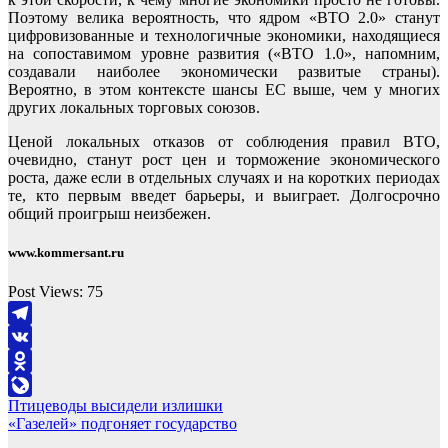
Поэтому велика вероятность, что ядром «ВТО 2.0» станут
цифровизованные и технологичные экономики, находящиеся
на сопоставимом уровне развития («ВТО 1.0», напомним,
создавали наиболее экономически развитые страны).
Вероятно, в этом контексте шансы ЕС выше, чем у многих
других локальных торговых союзов.
Ценой локальных отказов от соблюдения правил ВТО,
очевидно, станут рост цен и торможение экономического
роста, даже если в отдельных случаях и на коротких периодах
те, кто первым введет барьеры, и выиграет. Долгосрочно
общий проигрыш неизбежен.
www.kommersant.ru
Post Views:
75
Telegram
VK
Odnoklassniki
Навигация
Птицеводы высидели излишки
LiveJournal
«Газелей» подгоняет государство
по