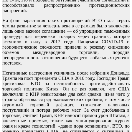
способствовало распространению протекционистских
настроений.
На фоне нарастания таких противоречий ВТО стала терять
темпы развития: за четверть века в ее рамках было заключено
лишь одно важное соглашение — об упрощении таможенных
процедур для перевозки товаров через границы, которое
вступило в силу в 2017 году. Пандемия COVID-19 и
геополитические сложности привели к резкому снижению
объемов международной торговли, породив
неопределенность в отношении будущего глобальных цепочек
поставок.
Негативные настроения усилились после избрания Дональда
Трампа на пост президента США в 2016 году. Господин Трамп
критиковал ВТО за неспособность противодействовать
торговой политике Китая. Он не раз заявлял, что США
заключали с КНР невыгодные для себя сделки, из-за чего у
страны образовался ряд экономических проблем, в том числе
огромный торговый дефицит, снижение налоговых
поступлений и потеря рабочих мест. За счет дисбаланса в
торговле, считает Трамп, КНР наносят прямой урон Штатам, а
«нечестные приемы», такие как манипулирование курсом
юаня и кража технологий, «давно пора остановить». ВТО, по
мнению президента США, не справляется с ситуацией, в