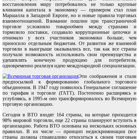
восстановления миру потребовались не только крупные
вливания капитала в экономику — примером стал план
Маршалла в Западной Европе, но и новые правила торговых
взаимоотношений. Взимание пошлин при трансграничной
торговле усложняло товарообмен между странами и
тормозило поставки, создавало коррупционные цепочки и
отнимало у всех участников экономики больше, чем
приносило отдельным бюджетам. От развития же взаимной
торговли в выигрыше оказывались все, так как все страны
получали возможность использовать свои преимущества и
удешевлять конечную продукцию для потребителя,
одновременно реализуя идею международной специализации.
Эти соображения и стали
предпосылкой к формированию глобального торгового
объединения. В 1947 году появилось Генеральное соглашение
по тарифам и торговле (ГАТТ). Постепенно расширяясь и
углубляясь, в 1995-м оно трансформировалось во Всемирную
торговую организацию.
Сегодня в ВТО входят 164 страны, на которые приходится
98% мировой торговли, еще 22 страны планируют вступить в
организацию. Работа ВТО основана на нескольких основных
правилах. В их числе — принцип недискриминации (все
страны должны справедливо относиться к своим торговым