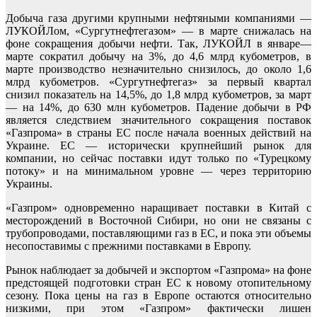
Добыча газа другими крупными нефтяными компаниями —
ЛУКОЙЛом, «Сургутнефтегазом» — в марте снижалась на
фоне сокращения добычи нефти. Так, ЛУКОЙЛ в январе—
марте сократил добычу на 3%, до 4,6 млрд кубометров, в
марте производство незначительно снизилось, до около 1,6
млрд кубометров. «Сургутнефтегаз» за первый квартал
снизил показатель на 14,5%, до 1,8 млрд кубометров, за март
— на 14%, до 630 млн кубометров. Падение добычи в РФ
является следствием значительного сокращения поставок
«Газпрома» в страны ЕС после начала военных действий на
Украине. ЕС — исторически крупнейший рынок для
компании, но сейчас поставки идут только по «Турецкому
потоку» и на минимальном уровне — через территорию
Украины.
«Газпром» одновременно наращивает поставки в Китай с
месторождений в Восточной Сибири, но они не связаны с
трубопроводами, поставляющими газ в ЕС, и пока эти объемы
несопоставимы с прежними поставками в Европу.
Рынок наблюдает за добычей и экспортом «Газпрома» на фоне
предстоящей подготовки стран ЕС к новому отопительному
сезону. Пока цены на газ в Европе остаются относительно
низкими, при этом «Газпром» фактически лишен