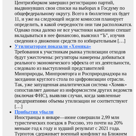
Центризбирком завершил регистрацию партий,
выдвинувших свои списки на выборах в Госдуму по
общефедеральному округу. Всего в бюллетене их будет
11, и уже на следующей неделе комиссия планирует
определить, в какой очередности они там расположатся.
Однако пока далеко не все участники кампании спешат
вкладываться в нее финансово, выяснил “Ъ”, изучив
сведения о движении средств по избирательным […]
Утилизаторам показали «Хомяка»
Требования к участникам рынка утилизации отходов
будут ужесточены: регуляторы намерены добиваться
реального экономического эффекта от их деятельности,
следовало из выступлений представителей
Минприроды, Минпромторга и Росприроднадзора на
заседании круглого стола по цифровизации отрасли.
Так, уже запущенная аналитическая система «Хомяк»
сопоставляет данные из информсистем других ведомств
(включая ФНС), выявляя случаи, когда заявленные
предприятиями объемы утилизации не соответствуют
[…]
Прибытия убыли
Иностранцы в январе—июне совершили 2,99 млн
туристических поездок в Россию, это почти на 20%
меньше год к году и худший результат с 2021 года.
Турпоток сдерживает военный конфликт на Ближнем