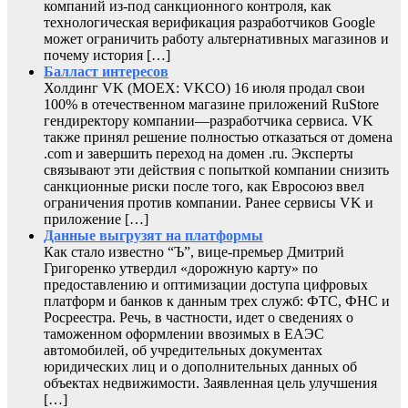
компаний из-под санкционного контроля, как
технологическая верификация разработчиков Google
может ограничить работу альтернативных магазинов и
почему история […]
Балласт интересов
Холдинг VK (MOEX: VKCO) 16 июля продал свои
100% в отечественном магазине приложений RuStore
гендиректору компании—разработчика сервиса. VK
также принял решение полностью отказаться от домена
.com и завершить переход на домен .ru. Эксперты
связывают эти действия с попыткой компании снизить
санкционные риски после того, как Евросоюз ввел
ограничения против компании. Ранее сервисы VK и
приложение […]
Данные выгрузят на платформы
Как стало известно “Ъ”, вице-премьер Дмитрий
Григоренко утвердил «дорожную карту» по
предоставлению и оптимизации доступа цифровых
платформ и банков к данным трех служб: ФТС, ФНС и
Росреестра. Речь, в частности, идет о сведениях о
таможенном оформлении ввозимых в ЕАЭС
автомобилей, об учредительных документах
юридических лиц и о дополнительных данных об
объектах недвижимости. Заявленная цель улучшения
[…]