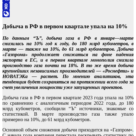
VK
Odnoklassniki
LiveJournal
Добыча в РФ в первом квартале упала на 10%
По данным “Ъ”, добыча газа в РФ в январе—марте
снизилась на 10% год к году, до 180 млрд кубометров, в
марте — также на 10%, до 61 млрд кубометров. Добыча
«Газпрома» продолжает снижаться на фоне падения
экспорта в ЕС, и в первом квартале монополия снизила
производство газа почти на 18%. В то же время добыча
крупнейших независимых производителей — «Роснефти» и
НОВАТЭКа — растет. По мнению аналитиков, эта
тенденция будет сохраняться на протяжении всего года за
счет увеличения мощности уже запущенных проектов.
Добыча газа в РФ в первом квартале 2023 года упала на 10%
по сравнению с аналогичным периодом 2022 года, до 180
млрд кубометров, сообщили “Ъ” источники, знакомые со
статистикой. В марте производство газа также упало
примерно на 10%, до 61 млрд кубометров.
Основной объем снижения добычи приходится на «Газпром».
С начала года компания перестала раскрывать статистику по