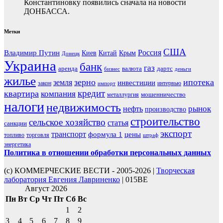
Константиновку появились сначала на новости
ДОНБАССА.
Метки
США
Россия
Владимир Путин
Киев
Китай
Крым
Донецк
Украина
банк
газ
аренда
валюта
дартс
бизнес
деньги
жилье
зерно
ипотека
земля
инвестиции
закон
интервью
импорт
кредит
квартира
компания
мошенничество
металлургия
налоги
недвижимость
рынок
нефть
производство
строительство
сельское хозяйство
статья
санкции
экспорт
транспорт
формула 1
цены
топливо
торговля
штраф
энергетика
Политика в отношении обработки персональных данных
(с) КОММЕРЧЕСКИЕ ВЕСТИ - 2005-2026 |
Творческая
лаборатория Евгения Лавриненко
| 015BE
Август 2026
Пн
Вт
Ср
Чт
Пт
Сб
Вс
1
2
3
4
5
6
7
8
9