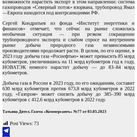
возможности нарастить экспорт в этом направлении: система
газопроводов «Северный поток» взорвана, трубопровод Ямал
—Европа находится под контрсанкциями РФ.
Сергей Кондратьев из фонда «Институт энергетики и
финансов» отмечает, что сейчас на рынке сложилась
необычная ситуация — при резком сокращении
трубопроводного экспорта и слабом спросе на внутреннем
рынке добыча природного газа независимыми
производителями продолжает расти. В целом, по его оценке, в
2023 году добыча газа «Роснефтью» может превысить 85 млрд
кубометров, увеличившись на 11 млрд кубометров год к году,
НОВАТЭК немного нарастит добычу — до 83–84 млрд
кубометров.
Добыча газа в России в 2023 году, по его ожиданиям, составит
630 млрд кубометров против 673,8 млрд кубометров в 2022
году, «Газпром» может снизить добычу до 385–390 млрд
кубометров с 412,6 млрд кубометров в 2022 году.
Татьяна Дятел. Газета «Коммерсантъ» №77 от 03.05.2023
Post Views:
73