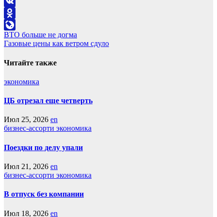
Telegram
VK
Odnoklassniki
Навигация
ВТО больше не догма
LiveJournal
Газовые цены как ветром сдуло
по
записям
Читайте также
экономика
ЦБ отрезал еще четверть
Июл 25, 2026
en
бизнес-ассорти
экономика
Поездки по делу упали
Июл 21, 2026
en
бизнес-ассорти
экономика
В отпуск без компании
Июл 18, 2026
en