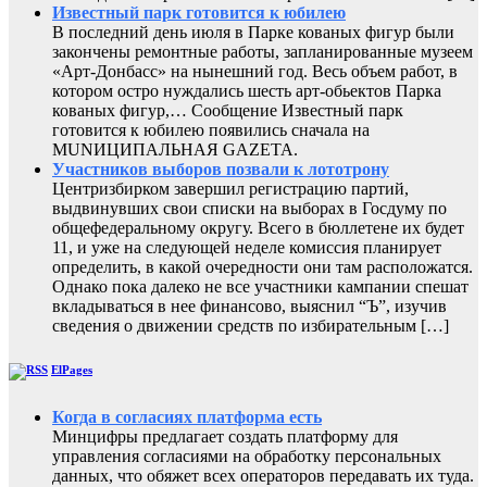
Известный парк готовится к юбилею
В последний день июля в Парке кованых фигур были
закончены ремонтные работы, запланированные музеем
«Арт-Донбасс» на нынешний год. Весь объем работ, в
котором остро нуждались шесть арт-обьектов Парка
кованых фигур,… Сообщение Известный парк
готовится к юбилею появились сначала на
MUNИЦИПАЛЬНАЯ GAZЕТА.
Участников выборов позвали к лототрону
Центризбирком завершил регистрацию партий,
выдвинувших свои списки на выборах в Госдуму по
общефедеральному округу. Всего в бюллетене их будет
11, и уже на следующей неделе комиссия планирует
определить, в какой очередности они там расположатся.
Однако пока далеко не все участники кампании спешат
вкладываться в нее финансово, выяснил “Ъ”, изучив
сведения о движении средств по избирательным […]
ElPages
Когда в согласиях платформа есть
Минцифры предлагает создать платформу для
управления согласиями на обработку персональных
данных, что обяжет всех операторов передавать их туда.