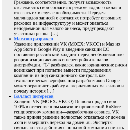
Граждане, соответственно, получат возможность
отслеживать свои согласия в режиме «одного окна» и
отозвать их в случае необходимости. Передача
миллиардов записей о согласиях потребует огромных
расходов на инфраструктуру и может оказаться
неподъемной для малого бизнеса, предупреждают
участники рынка. […]
Магазин разряжен
Удаление приложений VK (MOEX: VKCO) и Max из
App Store и Google Play и введение санкций ЕС
поставили российский холдинг перед необходимостью
реорганизации активов и перестройки каналов
дистрибуции. “Ъ” разбирался, какие юридические риски
возникают при попытке вывести подразделения
компаний из-под санкционного контроля, как
технологическая верификация разработчиков Google
может ограничить работу альтернативных магазинов и
почему история […]
Балласт интересов
Холдинг VK (MOEX: VKCO) 16 июля продал свои
100% в отечественном магазине приложений RuStore
гендиректору компании—разработчика сервиса. VK
также принял решение полностью отказаться от домена
.com и завершить переход на домен .ru. Эксперты
связывают эти действия с попыткой компании снизить