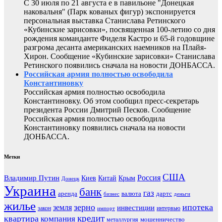
С 30 июля по 21 августа е в павильоне "Донецкая
наковальня" (Парк кованых фигур) экспонируется
персональная выставка Станислава Ретинского
«Кубинские зарисовки», посвященная 100-летию со дня
рождения команданте Фиделя Кастро и 65-й годовщине
разгрома десанта американских наемников на Плайя-
Хирон. Сообщение «Кубинские зарисовки» Станислава
Ретинского появились сначала на новости ДОНБАССА.
Российская армия полностью освободила
Константиновку
Российская армия полностью освободила
Константиновку. Об этом сообщил пресс-секретарь
президента России Дмитрий Песков. Сообщение
Российская армия полностью освободила
Константиновку появились сначала на новости
ДОНБАССА.
Метки
США
Россия
Владимир Путин
Киев
Китай
Крым
Донецк
Украина
банк
газ
аренда
валюта
дартс
бизнес
деньги
жилье
зерно
ипотека
земля
инвестиции
закон
интервью
импорт
кредит
квартира
компания
мошенничество
металлургия