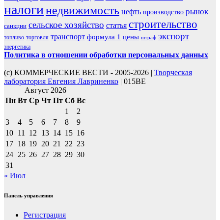
налоги
недвижимость
рынок
нефть
производство
строительство
сельское хозяйство
статья
санкции
экспорт
транспорт
формула 1
цены
топливо
торговля
штраф
энергетика
Политика в отношении обработки персональных данных
(с) КОММЕРЧЕСКИЕ ВЕСТИ - 2005-2026 |
Творческая
лаборатория Евгения Лавриненко
| 015BE
Август 2026
Пн
Вт
Ср
Чт
Пт
Сб
Вс
1
2
3
4
5
6
7
8
9
10
11
12
13
14
15
16
17
18
19
20
21
22
23
24
25
26
27
28
29
30
31
« Июл
Панель управления
Регистрация