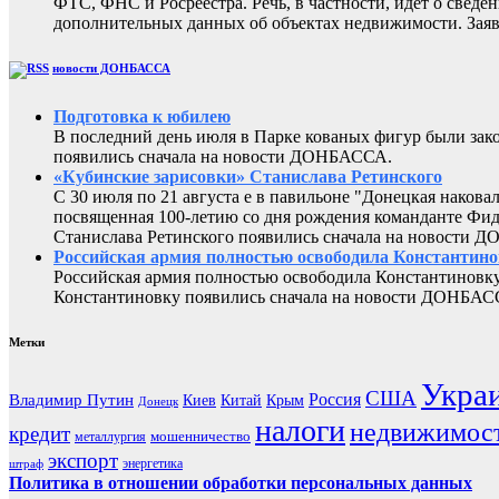
ФТС, ФНС и Росреестра. Речь, в частности, идет о све
дополнительных данных об объектах недвижимости. Заяв
новости ДОНБАССА
Подготовка к юбилею
В последний день июля в Парке кованых фигур были за
появились сначала на новости ДОНБАССА.
«Кубинские зарисовки» Станислава Ретинского
С 30 июля по 21 августа е в павильоне "Донецкая наков
посвященная 100-летию со дня рождения команданте Фид
Станислава Ретинского появились сначала на новости 
Российская армия полностью освободила Константин
Российская армия полностью освободила Константиновку
Константиновку появились сначала на новости ДОНБАС
Метки
Укра
США
Россия
Владимир Путин
Киев
Китай
Крым
Донецк
налоги
недвижимос
кредит
мошенничество
металлургия
экспорт
энергетика
штраф
Политика в отношении обработки персональных данных