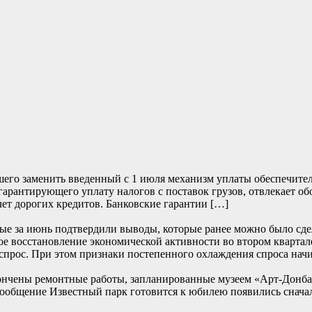
его заменить введенный с 1 июля механизм уплаты обеспечите
 гарантирующего уплату налогов с поставок грузов, отвлекает о
чет дорогих кредитов. Банковские гарантии […]
е за июнь подтвердили выводы, которые ранее можно было сде
е восстановление экономической активности во втором квартале
прос. При этом признаки постепенного охлаждения спроса начи
ончены ремонтные работы, запланированные музеем «Арт-Донбасс
… Сообщение Известный парк готовится к юбилею появились