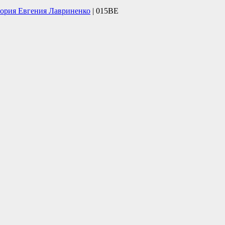
тория Евгения Лавриненко
| 015BE