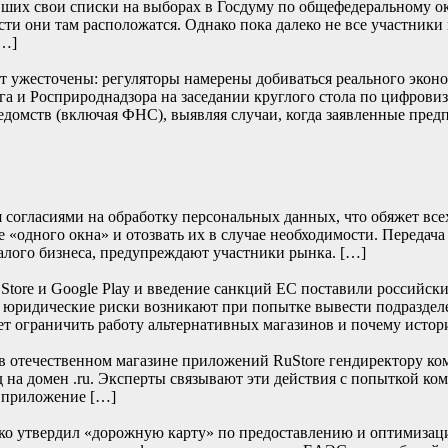
их свои списки на выборах в Госдуму по общефедеральному окру
сти они там расположатся. Однако пока далеко не все участники
[…]
т ужесточены: регуляторы намерены добиваться реального эконом
и Росприроднадзора на заседании круглого стола по цифровиза
едомств (включая ФНС), выявляя случаи, когда заявленные пред
согласиями на обработку персональных данных, что обяжет всех 
 «одного окна» и отозвать их в случае необходимости. Передача
алого бизнеса, предупреждают участники рынка. […]
re и Google Play и введение санкций ЕС поставили российски
е юридические риски возникают при попытке вывести подраздел
т ограничить работу альтернативных магазинов и почему истор
отечественном магазине приложений RuStore гендиректору ко
д на домен .ru. Эксперты связывают эти действия с попыткой к
и приложение […]
нко утвердил «дорожную карту» по предоставлению и оптимизац