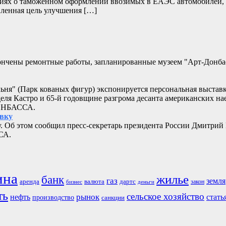
дениях о таможенном оформлении ввозимых в ЕАЭС автомобилей,
ленная цель улучшения […]
кончены ремонтные работы, запланированные музеем "Арт-Донб
альня" (Парк кованых фигур) экспонируется персональная выстав
еля Кастро и 65-й годовщине разгрома десанта американских 
ДОНБАССА.
овку
. Об этом сообщил пресс-секретарь президента России Дмитрий
СА.
ина
жилье
банк
газ
земля
аренда
валюта
дартс
бизнес
закон
деньги
ть
сельское хозяйство
рынок
нефть
стать
производство
санкции