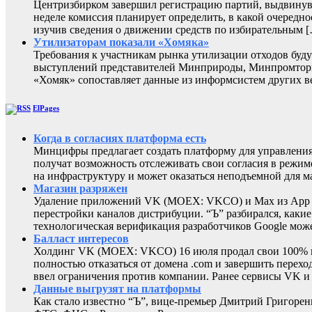
Центризбирком завершил регистрацию партий, выдвинувш
неделе комиссия планирует определить, в какой очередно
изучив сведения о движении средств по избирательным 
Утилизаторам показали «Хомяка»
Требования к участникам рынка утилизации отходов буду
выступлений представителей Минприроды, Минпромторга 
«Хомяк» сопоставляет данные из информсистем других в
ElPages
Когда в согласиях платформа есть
Минцифры предлагает создать платформу для управления 
получат возможность отслеживать свои согласия в режиме
на инфраструктуру и может оказаться неподъемной для м
Магазин разряжен
Удаление приложений VK (MOEX: VKCO) и Max из App Sto
перестройки каналов дистрибуции. “Ъ” разбирался, каки
технологическая верификация разработчиков Google може
Балласт интересов
Холдинг VK (MOEX: VKCO) 16 июля продал свои 100% в 
полностью отказаться от домена .com и завершить перехо
ввел ограничения против компании. Ранее сервисы VK 
Данные выгрузят на платформы
Как стало известно “Ъ”, вице-премьер Дмитрий Григоре