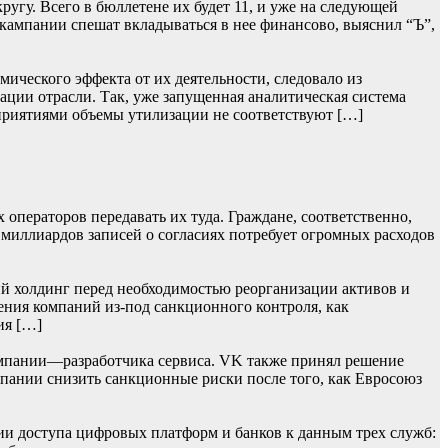
гу. Всего в бюллетене их будет 11, и уже на следующей
 кампании спешат вкладываться в нее финансово, выяснил “Ъ”,
ического эффекта от их деятельности, следовало из
ции отрасли. Так, уже запущенная аналитическая система
приятиями объемы утилизации не соответствуют […]
операторов передавать их туда. Граждане, соответственно,
 миллиардов записей о согласиях потребует огромных расходов
й холдинг перед необходимостью реорганизации активов и
ения компаний из-под санкционного контроля, как
ия […]
мпании—разработчика сервиса. VK также принял решение
омпании снизить санкционные риски после того, как Евросоюз
ии доступа цифровых платформ и банков к данным трех служб: