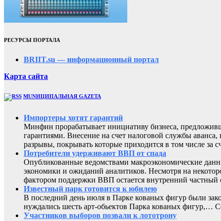
РЕСУРСЫ ПОРТАЛА
BRIIT.su — информационный портал
Карта сайта
MUNИЦИПАЛЬНАЯ GAZЕТА
Импортеры хотят гарантий
Минфин прорабатывает инициативу бизнеса, предложивш
гарантиями. Внесение на счет налоговой службы аванса,
разрывы, покрывать которые приходится в том числе за с
Потребители удерживают ВВП от спада
Опубликованные ведомствами макроэкономические данны
экономики и ожиданий аналитиков. Несмотря на некоторо
фактором поддержки ВВП остается внутренний частный с
Известный парк готовится к юбилею
В последний день июля в Парке кованых фигур были зак
нуждались шесть арт-обьектов Парка кованых фигур,
Участников выборов позвали к лототрону