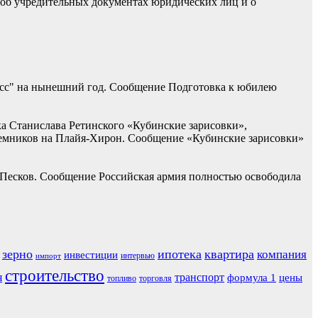
 об учредительных документах юридических лиц и о
асс" на нынешний год. Сообщение Подготовка к юбилею
ка Станислава Ретинского «Кубинские зарисовки»,
наемников на Плайя-Хирон. Сообщение «Кубинские зарисовки»
 Песков. Сообщение Российская армия полностью освободила
зерно
ипотека
квартира
компания
инвестиции
интервью
импорт
строительство
я
транспорт
формула 1
цены
топливо
торговля