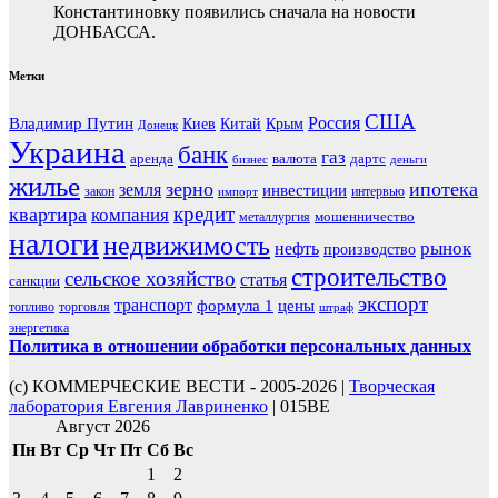
Константиновку появились сначала на новости
ДОНБАССА.
Метки
США
Россия
Владимир Путин
Киев
Китай
Крым
Донецк
Украина
банк
газ
аренда
валюта
дартс
бизнес
деньги
жилье
зерно
ипотека
земля
инвестиции
закон
интервью
импорт
кредит
квартира
компания
мошенничество
металлургия
налоги
недвижимость
рынок
нефть
производство
строительство
сельское хозяйство
статья
санкции
экспорт
транспорт
формула 1
цены
топливо
торговля
штраф
энергетика
Политика в отношении обработки персональных данных
(с) КОММЕРЧЕСКИЕ ВЕСТИ - 2005-2026 |
Творческая
лаборатория Евгения Лавриненко
| 015BE
Август 2026
Пн
Вт
Ср
Чт
Пт
Сб
Вс
1
2