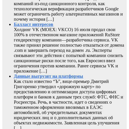
компаний из-под санкционного контроля, как
технологическая верификация разработчиков Google
может ограничить работу альтернативных магазинов и
почему история […]
Балласт интересов
Холдинг VK (MOEX: VKCO) 16 июля продал свои
100% в отечественном магазине приложений RuStore
гендиректору компании—разработчика сервиса. VK
также принял решение полностью отказаться от домена
.com и завершить переход на домен .ru. Эксперты
связывают эти действия с попыткой компании снизить
санкционные риски после того, как Евросоюз ввел
ограничения против компании. Ранее сервисы VK и
приложение […]
Данные выгрузят на платформы
Как стало известно “Ъ”, вице-премьер Дмитрий
Григоренко утвердил «дорожную карту» по
предоставлению и оптимизации доступа цифровых
платформ и банков к данным трех служб: ФТС, ФНС и
Росреестра. Речь, в частности, идет о сведениях о
таможенном оформлении ввозимых в ЕАЭС
автомобилей, об учредительных документах
юридических лиц и о дополнительных данных об
объектах недвижимости. Заявленная цель улучшения
[…]