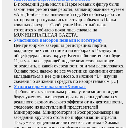
В последний день июля в Парке кованых фигур были
закончены ремонтные работы, запланированные музеем
«Арт-Донбасс» на нынешний год. Весь объем работ, в
котором остро нуждались шесть арт-обьектов Парка
кованых фигур,… Сообщение Известный парк
готовится к юбилею появились сначала на
MUNИЦИПАЛЬНАЯ GAZЕТА.
Участников выборов позвали к лототрону
Центризбирком завершил регистрацию партий,
выдвинувших свои списки на выборах в Госдуму по
общефедеральному округу. Всего в бюллетене их будет
11, и уже на следующей неделе комиссия планирует
определить, в какой очередности они там расположатся.
Однако пока далеко не все участники кампании спешат
вкладываться в нее финансово, выяснил “Ъ”, изучив
сведения о движении средств по избирательным […]
Утилизаторам показали «Хомяка»
Требования к участникам рынка утилизации отходов
будут ужесточены: регуляторы намерены добиваться
реального экономического эффекта от их деятельности,
следовало из выступлений представителей
Минприроды, Минпромторга и Росприроднадзора на
заседании круглого стола по цифровизации отрасли.
Так, уже запущенная аналитическая система «Хомяк»
сопоставляет данные из информсистем других ведомств