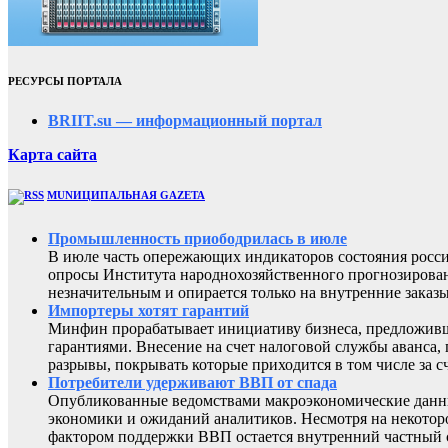
РЕСУРСЫ ПОРТАЛА
BRIIT.su — информационный портал
Карта сайта
MUNИЦИПАЛЬНАЯ GAZЕТА
Промышленность приободрилась в июле
В июле часть опережающих индикаторов состояния росси
опросы Института народнохозяйственного прогнозирован
незначительным и опирается только на внутренние заказы
Импортеры хотят гарантий
Минфин прорабатывает инициативу бизнеса, предложивш
гарантиями. Внесение на счет налоговой службы аванса,
разрывы, покрывать которые приходится в том числе за с
Потребители удерживают ВВП от спада
Опубликованные ведомствами макроэкономические данны
экономики и ожиданий аналитиков. Несмотря на некоторо
фактором поддержки ВВП остается внутренний частный с