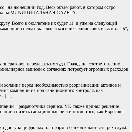
» на нынешний год. Весь объем работ, в котором остро
 сначала на MUNИЦИПАЛЬНАЯ GAZЕТА.
гу. Всего в бюллетене их будет 11, и уже на следующей
 кампании спешат вкладываться в нее финансово, выяснил “Ъ”,
операторов передавать их туда. Граждане, соответственно,
 миллиардов записей о согласиях потребует огромных расходов
й холдинг перед необходимостью реорганизации активов и
ения компаний из-под санкционного контроля, как
ия […]
мпании—разработчика сервиса. VK также принял решение
омпании снизить санкционные риски после того, как Евросоюз
ии доступа цифровых платформ и банков к данным трех служб: