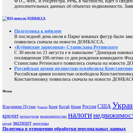
ФТС, ФНС и Росреестра. Речь, в частности, идет о све
дополнительных данных об объектах недвижимости. Заяв
новости ДОНБАССА
Подготовка к юбилею
В последний день июля в Парке кованых фигур были за
появились сначала на новости ДОНБАССА.
«Кубинские зарисовки» Станислава Ретинского
С 30 июля по 21 августа е в павильоне "Донецкая наков
посвященная 100-летию со дня рождения команданте Фид
Станислава Ретинского появились сначала на новости 
Российская армия полностью освободила Константин
Российская армия полностью освободила Константиновку
Константиновку появились сначала на новости ДОНБАС
Метки
Укра
США
Россия
Владимир Путин
Киев
Китай
Крым
Донецк
налоги
недвижимос
кредит
мошенничество
металлургия
экспорт
энергетика
штраф
Политика в отношении обработки персональных данных