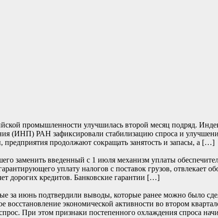
йской промышленности улучшилась второй месяц подряд. Индекс 
ия (ИНП) РАН зафиксировали стабилизацию спроса и улучшение
, предприятия продолжают сокращать занятость и запасы, а […]
его заменить введенный с 1 июля механизм уплаты обеспечите
 гарантирующего уплату налогов с поставок грузов, отвлекает о
чет дорогих кредитов. Банковские гарантии […]
е за июнь подтвердили выводы, которые ранее можно было сде
е восстановление экономической активности во втором квартале
прос. При этом признаки постепенного охлаждения спроса начи