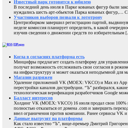
Известный парк готовится к юбилею
В последний день июля в Парке кованых фигур были зак
нуждались шесть арт-обьектов Парка кованых фигур,
Участников выборов позвали к лототрону
Центризбирком завершил регистрацию партий, выдвинувш
неделе комиссия планирует определить, в какой очередно
изучив сведения о движении средств по избирательным 
ElPages
Когда в согласиях платформа есть
Минцифры предлагает создать платформу для управления 
получат возможность отслеживать свои согласия в режиме
на инфраструктуру и может оказаться неподъемной для м
Магазин разряжен
Удаление приложений VK (MOEX: VKCO) и Max из App Sto
перестройки каналов дистрибуции. “Ъ” разбирался, каки
технологическая верификация разработчиков Google може
Балласт интересов
Холдинг VK (MOEX: VKCO) 16 июля продал свои 100% в 
полностью отказаться от домена .com и завершить перехо
ввел ограничения против компании. Ранее сервисы VK 
Данные выгрузят на платформы
Как стало известно “Ъ”, вице-премьер Дмитрий Григоре