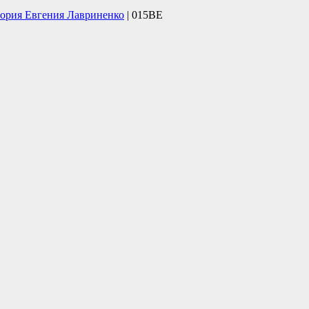
тория Евгения Лавриненко
| 015BE