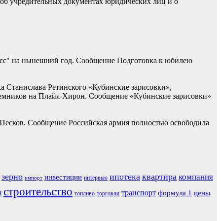
 об учредительных документах юридических лиц и о
асс" на нынешний год. Сообщение Подготовка к юбилею
ка Станислава Ретинского «Кубинские зарисовки»,
наемников на Плайя-Хирон. Сообщение «Кубинские зарисовки»
 Песков. Сообщение Российская армия полностью освободила
зерно
ипотека
квартира
компания
инвестиции
интервью
импорт
строительство
я
транспорт
формула 1
цены
топливо
торговля