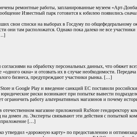
ончены ремонтные работы, запланированные музеем «Арт-Донбасс
… Сообщение Известный парк готовится к юбилею появились
их свои списки на выборах в Госдуму по общефедеральному окру
сти они там расположатся. Однако пока далеко не все участники
[…]
согласиями на обработку персональных данных, что обяжет всех 
 «одного окна» и отозвать их в случае необходимости. Передача
алого бизнеса, предупреждают участники рынка. […]
re и Google Play и введение санкций ЕС поставили российски
е юридические риски возникают при попытке вывести подраздел
т ограничить работу альтернативных магазинов и почему истор
отечественном магазине приложений RuStore гендиректору ко
д на домен .ru. Эксперты связывают эти действия с попыткой к
и приложение […]
нко утвердил «дорожную карту» по предоставлению и оптимизац