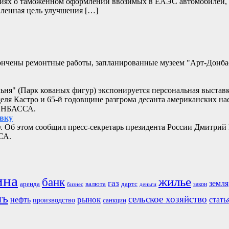
дениях о таможенном оформлении ввозимых в ЕАЭС автомобилей,
ленная цель улучшения […]
кончены ремонтные работы, запланированные музеем "Арт-Донб
альня" (Парк кованых фигур) экспонируется персональная выстав
еля Кастро и 65-й годовщине разгрома десанта американских 
ДОНБАССА.
овку
. Об этом сообщил пресс-секретарь президента России Дмитрий
СА.
ина
жилье
банк
газ
земля
аренда
валюта
дартс
бизнес
закон
деньги
ть
сельское хозяйство
рынок
нефть
стать
производство
санкции