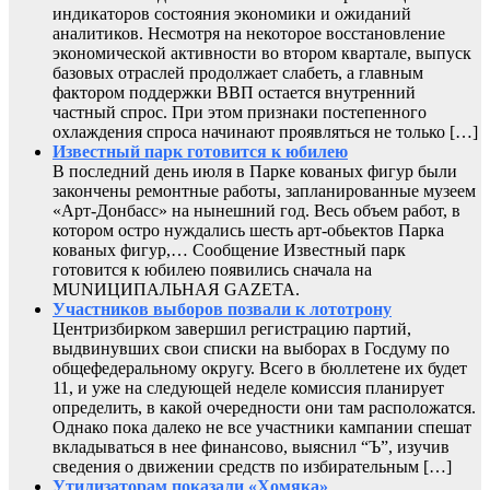
индикаторов состояния экономики и ожиданий
аналитиков. Несмотря на некоторое восстановление
экономической активности во втором квартале, выпуск
базовых отраслей продолжает слабеть, а главным
фактором поддержки ВВП остается внутренний
частный спрос. При этом признаки постепенного
охлаждения спроса начинают проявляться не только […]
Известный парк готовится к юбилею
В последний день июля в Парке кованых фигур были
закончены ремонтные работы, запланированные музеем
«Арт-Донбасс» на нынешний год. Весь объем работ, в
котором остро нуждались шесть арт-обьектов Парка
кованых фигур,… Сообщение Известный парк
готовится к юбилею появились сначала на
MUNИЦИПАЛЬНАЯ GAZЕТА.
Участников выборов позвали к лототрону
Центризбирком завершил регистрацию партий,
выдвинувших свои списки на выборах в Госдуму по
общефедеральному округу. Всего в бюллетене их будет
11, и уже на следующей неделе комиссия планирует
определить, в какой очередности они там расположатся.
Однако пока далеко не все участники кампании спешат
вкладываться в нее финансово, выяснил “Ъ”, изучив
сведения о движении средств по избирательным […]
Утилизаторам показали «Хомяка»