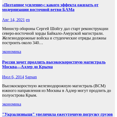
«Поэтапное усиление»: какого эффекта ожидать от
модернизации восточной ветви БАМа
Авг 14, 2021
en
Министр обороны Сергей Шойгу дал старт реконструкции
северо-восточной хорды Байкало-Амурской магистрали.
Железнодорожные войска и студенческие отряды должны
построить около 340…
экономика
Россия хочет продлить высокоскоростную магистраль
Москва—Адлер до Крыма
Июл 6, 2014
Sapsan
Высокоскоростную железнодорожную магистраль (ВСМ)
южного направления из Москвы в Адлер могут продлить до
полуострова Крым.
экономика
"Укрзализныця" увеличила ежесуточную погрузку грузов