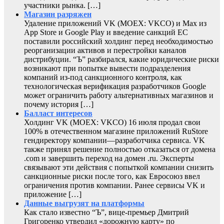
участники рынка. […]
Магазин разряжен
Удаление приложений VK (MOEX: VKCO) и Max из
App Store и Google Play и введение санкций ЕС
поставили российский холдинг перед необходимостью
реорганизации активов и перестройки каналов
дистрибуции. “Ъ” разбирался, какие юридические риски
возникают при попытке вывести подразделения
компаний из-под санкционного контроля, как
технологическая верификация разработчиков Google
может ограничить работу альтернативных магазинов и
почему история […]
Балласт интересов
Холдинг VK (MOEX: VKCO) 16 июля продал свои
100% в отечественном магазине приложений RuStore
гендиректору компании—разработчика сервиса. VK
также принял решение полностью отказаться от домена
.com и завершить переход на домен .ru. Эксперты
связывают эти действия с попыткой компании снизить
санкционные риски после того, как Евросоюз ввел
ограничения против компании. Ранее сервисы VK и
приложение […]
Данные выгрузят на платформы
Как стало известно “Ъ”, вице-премьер Дмитрий
Григоренко утвердил «дорожную карту» по