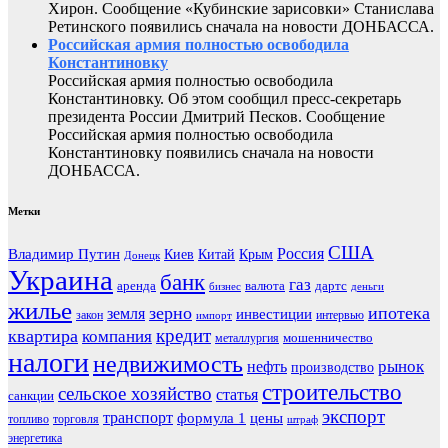
Хирон. Сообщение «Кубинские зарисовки» Станислава
Ретинского появились сначала на новости ДОНБАССА.
Российская армия полностью освободила
Константиновку
Российская армия полностью освободила
Константиновку. Об этом сообщил пресс-секретарь
президента России Дмитрий Песков. Сообщение
Российская армия полностью освободила
Константиновку появились сначала на новости
ДОНБАССА.
Метки
США
Россия
Владимир Путин
Киев
Китай
Крым
Донецк
Украина
банк
газ
аренда
валюта
дартс
бизнес
деньги
жилье
зерно
ипотека
земля
инвестиции
закон
интервью
импорт
кредит
квартира
компания
мошенничество
металлургия
налоги
недвижимость
рынок
нефть
производство
строительство
сельское хозяйство
статья
санкции
экспорт
транспорт
формула 1
цены
топливо
торговля
штраф
энергетика