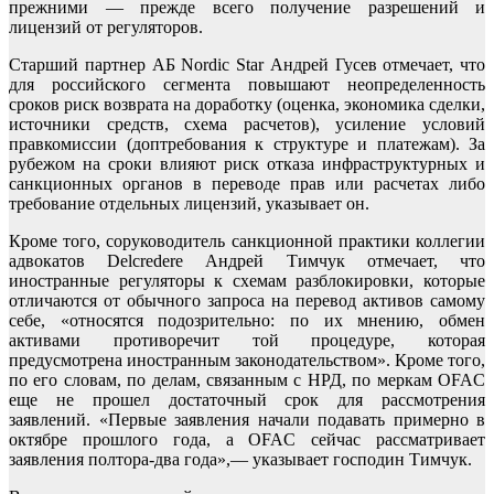
прежними — прежде всего получение разрешений и
лицензий от регуляторов.
Старший партнер АБ Nordic Star Андрей Гусев отмечает, что
для российского сегмента повышают неопределенность
сроков риск возврата на доработку (оценка, экономика сделки,
источники средств, схема расчетов), усиление условий
правкомиссии (доптребования к структуре и платежам). За
рубежом на сроки влияют риск отказа инфраструктурных и
санкционных органов в переводе прав или расчетах либо
требование отдельных лицензий, указывает он.
Кроме того, соруководитель санкционной практики коллегии
адвокатов Delcredere Андрей Тимчук отмечает, что
иностранные регуляторы к схемам разблокировки, которые
отличаются от обычного запроса на перевод активов самому
себе, «относятся подозрительно: по их мнению, обмен
активами противоречит той процедуре, которая
предусмотрена иностранным законодательством». Кроме того,
по его словам, по делам, связанным с НРД, по меркам OFAC
еще не прошел достаточный срок для рассмотрения
заявлений. «Первые заявления начали подавать примерно в
октябре прошлого года, а OFAC сейчас рассматривает
заявления полтора-два года»,— указывает господин Тимчук.