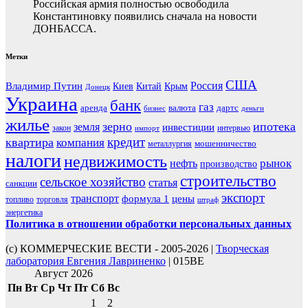
Российская армия полностью освободила
Константиновку появились сначала на новости
ДОНБАССА.
Метки
США
Россия
Владимир Путин
Киев
Китай
Крым
Донецк
Украина
банк
газ
аренда
валюта
дартс
бизнес
деньги
жилье
зерно
ипотека
земля
инвестиции
закон
интервью
импорт
кредит
квартира
компания
мошенничество
металлургия
налоги
недвижимость
рынок
нефть
производство
строительство
сельское хозяйство
статья
санкции
экспорт
транспорт
формула 1
цены
топливо
торговля
штраф
энергетика
Политика в отношении обработки персональных данных
(с) КОММЕРЧЕСКИЕ ВЕСТИ - 2005-2026 |
Творческая
лаборатория Евгения Лавриненко
| 015BE
Август 2026
Пн
Вт
Ср
Чт
Пт
Сб
Вс
1
2