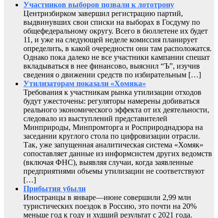
Участников выборов позвали к лототрону
Центризбирком завершил регистрацию партий,
выдвинувших свои списки на выборах в Госдуму по
общефедеральному округу. Всего в бюллетене их будет
11, и уже на следующей неделе комиссия планирует
определить, в какой очередности они там расположатся.
Однако пока далеко не все участники кампании спешат
вкладываться в нее финансово, выяснил “Ъ”, изучив
сведения о движении средств по избирательным […]
Утилизаторам показали «Хомяка»
Требования к участникам рынка утилизации отходов
будут ужесточены: регуляторы намерены добиваться
реального экономического эффекта от их деятельности,
следовало из выступлений представителей
Минприроды, Минпромторга и Росприроднадзора на
заседании круглого стола по цифровизации отрасли.
Так, уже запущенная аналитическая система «Хомяк»
сопоставляет данные из информсистем других ведомств
(включая ФНС), выявляя случаи, когда заявленные
предприятиями объемы утилизации не соответствуют
[…]
Прибытия убыли
Иностранцы в январе—июне совершили 2,99 млн
туристических поездок в Россию, это почти на 20%
меньше год к году и худший результат с 2021 года.