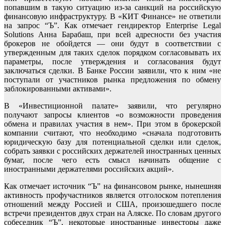
попавшим в такую ситуацию из-за санкций на российскую
финансовую инфраструктуру. В «КИТ Финансе» не ответили
на запрос “Ъ”. Как отмечает гендиректор Enterprise Legal
Solutions Анна Барабаш, при всей адресности без участия
брокеров не обойдется — они будут в соответствии с
утвержденным для таких сделок порядком согласовывать их
параметры, после утверждения и согласования будут
заключаться сделки. В Банке России заявили, что к ним «не
поступали от участников рынка предложения по обмену
заблокированными активами».
В «Инвестиционной палате» заявили, что регулярно
получают запросы клиентов «о возможности проведения
обмена и правилах участия в нем». При этом в брокерской
компании считают, что необходимо «сначала подготовить
юридическую базу для потенциальной сделки или сделок,
собрать заявки с российских держателей иностранных ценных
бумаг, после чего есть смысл начинать общение с
иностранными держателями российских акций».
Как отмечает источник “Ъ” на финансовом рынке, нынешняя
активность профучастников является отголоском потепления
отношений между Россией и США, произошедшего после
встречи президентов двух стран на Аляске. По словам другого
собеседник “Ъ”, некоторые иностранные инвесторы даже