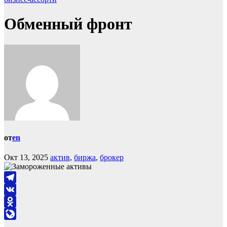
Обменный фронт
от
en
Окт 13, 2025
актив
,
биржа
,
брокер
Telegram
VK
Odnoklassniki
LiveJournal