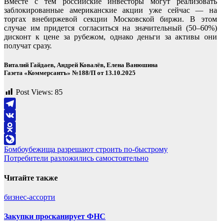
Вместе с тем российские инвесторы могут реализовать
заблокированные американские акции уже сейчас — на
торгах внебиржевой секции Московской биржи. В этом
случае им придется согласиться на значительный (50–60%)
дисконт к цене за рубежом, однако деньги за активы они
получат сразу.
Виталий Гайдаев, Андрей Ковалёв, Елена Ванюшина
Газета «Коммерсантъ» №188/П от 13.10.2025
Post Views:
85
Telegram
VK
Odnoklassniki
Навигация
Бомбоубежища разрешают строить по-быстрому
LiveJournal
Потребители разложились самостоятельно
по
записям
Читайте также
бизнес-ассорти
Закупки просканирует ФНС