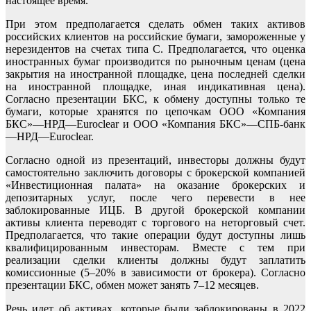
настоящее время.
При этом предполагается сделать обмен таких активов
российских клиентов на российские бумаги, замороженные у
нерезидентов на счетах типа С. Предполагается, что оценка
иностранных бумаг производится по рыночным ценам (цена
закрытия на иностранной площадке, цена последней сделки
на иностранной площадке, иная индикативная цена).
Согласно презентации БКС, к обмену доступны только те
бумаги, которые хранятся по цепочкам ООО «Компания
БКС»—НРД—Euroclear и ООО «Компания БКС»—СПБ-банк
—НРД—Euroclear.
Согласно одной из презентаций, инвесторы должны будут
самостоятельно заключить договоры с брокерской компанией
«Инвестиционная палата» на оказание брокерских и
депозитарных услуг, после чего перевести в нее
заблокированные ИЦБ. В другой брокерской компании
активы клиента переводят с торгового на неторговый счет.
Предполагается, что такие операции будут доступны лишь
квалифицированным инвесторам. Вместе с тем при
реализации сделки клиенты должны будут заплатить
комиссионные (5–20% в зависимости от брокера). Согласно
презентации БКС, обмен может занять 7–12 месяцев.
Речь идет об активах, которые были заблокированы в 2022