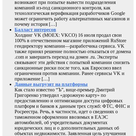
возникают при попытке вывести подразделения
компаний из-под санкционного контроля, как
технологическая верификация разработчиков Google
может ограничить работу альтернативных магазинов и
почему история […]
Балласт интересов
Холдинг VK (MOEX: VKCO) 16 июля продал свои
100% в отечественном магазине приложений RuStore
гендиректору компании—разработчика сервиса. VK
также принял решение полностью отказаться от домена
.com и завершить переход на домен .ru. Эксперты
связывают эти действия с попыткой компании снизить
санкционные риски после того, как Евросоюз ввел
ограничения против компании. Ранее сервисы VK и
приложение […]
Данные выгрузят на платформы
Как стало известно “Ъ”, вице-премьер Дмитрий
Григоренко утвердил «дорожную карту» по
предоставлению и оптимизации доступа цифровых
платформ и банков к данным трех служб: ФТС, ФНС и
Росреестра. Речь, в частности, идет о сведениях о
таможенном оформлении ввозимых в ЕАЭС
автомобилей, об учредительных документах
юридических лиц и о дополнительных данных об
объектах недвижимости. Заявленная цель улучшения