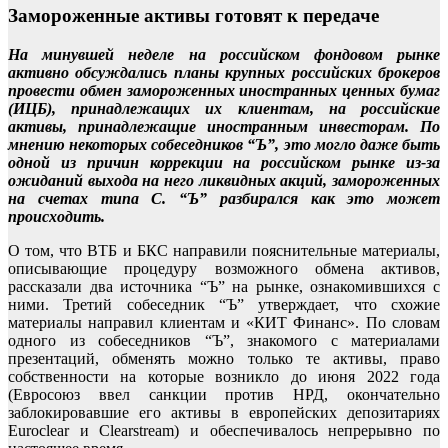
Замороженные активы готовят к передаче
На минувшей неделе на российском фондовом рынке
активно обсуждались планы крупных российских брокеров
провести обмен замороженных иностранных ценных бумаг
(ИЦБ), принадлежащих их клиентам, на российские
активы, принадлежащие иностранным инвесторам. По
мнению некоторых собеседников “Ъ”, это могло даже быть
одной из причин коррекции на российском рынке из-за
ожиданий выхода на него ликвидных акций, замороженных
на счетах типа С. “Ъ” разбирался как это может
происходить.
О том, что ВТБ и БКС направили пояснительные материалы,
описывающие процедуру возможного обмена активов,
рассказали два источника “Ъ” на рынке, ознакомившихся с
ними. Третий собеседник “Ъ” утверждает, что схожие
материалы направил клиентам и «КИТ Финанс». По словам
одного из собеседников “Ъ”, знакомого с материалами
презентаций, обменять можно только те активы, право
собственности на которые возникло до июня 2022 года
(Евросоюз ввел санкции против НРД, окончательно
заблокировавшие его активы в европейских депозитариях
Euroclear и Clearstream) и обеспечивалось непрерывно по