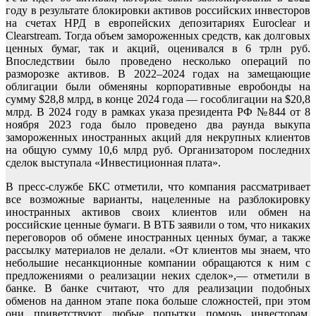
году в результате блокировки активов российских инвесторов
на счетах НРД в европейских депозитариях Euroclear и
Clearstream. Тогда объем замороженных средств, как долговых
ценных бумаг, так и акций, оценивался в 6 трлн руб.
Впоследствии было проведено несколько операций по
разморозке активов. В 2022–2024 годах на замещающие
облигации были обменяны корпоративные евробонды на
сумму $28,8 млрд, в конце 2024 года — гособлигации на $20,8
млрд. В 2024 году в рамках указа президента РФ №844 от 8
ноября 2023 года было проведено два раунда выкупа
замороженных иностранных акций для некрупных клиентов
на общую сумму 10,6 млрд руб. Организатором последних
сделок выступала «Инвестиционная плата».
В пресс-службе БКС отметили, что компания рассматривает
все возможные варианты, нацеленные на разблокировку
иностранных активов своих клиентов или обмен на
российские ценные бумаги. В ВТБ заявили о том, что никаких
переговоров об обмене иностранных ценных бумаг, а также
рассылку материалов не делали. «От клиентов мы знаем, что
небольшие несанкционные компании обращаются к ним с
предложениями о реализации неких сделок»,— отметили в
банке. В банке считают, что для реализации подобных
обменов на данном этапе пока больше сложностей, при этом
они приветствуют любые попытки помочь инвесторам,