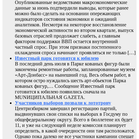
Опубликованные ведомствами макроэкономические
данные за июнь подтвердили выводы, которые ранее
можно было сделать на основании опережающих
индикаторов состояния экономики и ожиданий
аналитиков. Несмотря на некоторое восстановление
экономической активности во втором квартале, выпуск
базовых отраслей продолжает слабеть, а главным
фактором поддержки ВВП остается внутренний
частный спрос. При этом признаки постепенного
охлаждения спроса начинают проявляться не только […]
Известный парк готовится к юбилею
В последний день июля в Парке кованых фигур были
закончены ремонтные работы, запланированные музеем
«Арт-Донбасс» на нынешний год. Весь объем работ, в
котором остро нуждались шесть арт-обьектов Парка
кованых фигур,… Сообщение Известный парк
готовится к юбилею появились сначала на
MUNИЦИПАЛЬНАЯ GAZЕТА.
Участников выборов позвали к лототрону
Центризбирком завершил регистрацию партий,
выдвинувших свои списки на выборах в Госдуму по
общефедеральному округу. Всего в бюллетене их будет
11, и уже на следующей неделе комиссия планирует
определить, в какой очередности они там расположатся.
Однако пока далеко не все участники кампании спешат