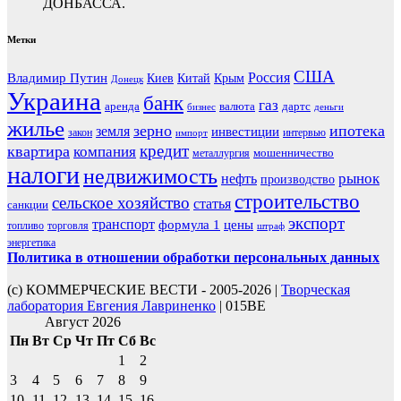
ДОНБАССА.
Метки
США
Россия
Владимир Путин
Киев
Китай
Крым
Донецк
Украина
банк
газ
аренда
валюта
дартс
бизнес
деньги
жилье
зерно
ипотека
земля
инвестиции
закон
интервью
импорт
кредит
квартира
компания
мошенничество
металлургия
налоги
недвижимость
рынок
нефть
производство
строительство
сельское хозяйство
статья
санкции
экспорт
транспорт
формула 1
цены
топливо
торговля
штраф
энергетика
Политика в отношении обработки персональных данных
(с) КОММЕРЧЕСКИЕ ВЕСТИ - 2005-2026 |
Творческая
лаборатория Евгения Лавриненко
| 015BE
Август 2026
Пн
Вт
Ср
Чт
Пт
Сб
Вс
1
2
3
4
5
6
7
8
9
10
11
12
13
14
15
16