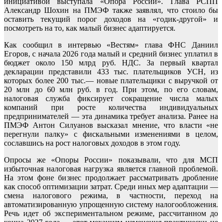
инициативой выступала «Опора России». Глава РСПП
Александр Шохин на ПМЭФ также заявлял, что стоило бы
оставить текущий порог доходов на «годик-другой» и
посмотреть на то, как малый бизнес адаптируется.
Как сообщил в интервью «Вестям» глава ФНС Даниил
Егоров, с начала 2026 года малый и средний бизнес уплатил в
бюджет около 150 млрд руб. НДС. За первый квартал
декларации представили 433 тыс. плательщиков УСН, из
которых более 200 тыс.— новые плательщики с выручкой от
20 млн до 60 млн руб. в год. При этом, по его словам,
налоговая служба фиксирует сокращение числа малых
компаний при росте количества индивидуальных
предпринимателей — эта динамика требует анализа. Ранее на
ПМЭФ Антон Силуанов высказал мнение, что власти «не
перегнули палку» с фискальными изменениями в целом,
сославшись на рост налоговых доходов в этом году.
Опросы же «Опоры России» показывали, что для МСП
избыточная налоговая нагрузка является главной проблемой.
На этом фоне бизнес продолжает рассматривать дробление
как способ оптимизации затрат. Среди иных мер адаптации —
смена налогового режима, в частности, переход на
автоматизированную упрощенную систему налогообложения.
Речь идет об экспериментальном режиме, рассчитанном до