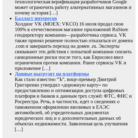
технологическая верификация разработчиков Google
может ограничить работу альтернативных магазинов и
почему история […]
Балласт интересов
Холдинг VK (MOEX: VKCO) 16 июля продал свои
100% в отечественном магазине приложений RuStore
гендиректору компании—разработчика сервиса. VK
также принял решение полностью отказаться от домена
.com и завершить переход на домен .ru. Эксперты
связывают эти действия с попыткой компании снизить
санкционные риски после того, как Евросоюз ввел
ограничения против компании. Ранее сервисы VK и
приложение […]
Данные выгрузят на платформы
Как стало известно “Ъ”, вице-премьер Дмитрий
Григоренко утвердил «дорожную карту» по
предоставлению и оптимизации доступа цифровых
платформ и банков к данным трех служб: ФТС, ФНС и
Росреестра. Речь, в частности, идет о сведениях о
таможенном оформлении ввозимых в ЕАЭС
автомобилей, об учредительных документах
юридических лиц и о дополнительных данных об
объектах недвижимости. Заявленная цель улучшения
[…]