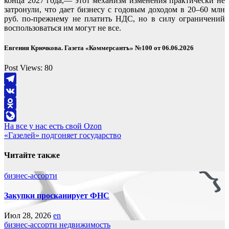
конца 2027 года,— этот механизм изменения практически не
затронули, что дает бизнесу с годовым доходом в 20–60 млн
руб. по-прежнему не платить НДС, но в силу ограничений
воспользоваться им могут не все.
Евгения Крючкова. Газета «Коммерсантъ» №100 от 06.06.2026
Post Views:
80
Telegram
VK
Odnoklassniki
Навигация
На все у нас есть свой Ozon
LiveJournal
«Газелей» подгоняет государство
по
записям
Читайте также
бизнес-ассорти
Закупки просканирует ФНС
Июл 28, 2026
en
бизнес-ассорти
недвижимость