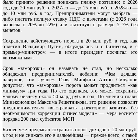
было принято решение понижать планку поэтапно: с 2026
года до 20 млн руб., с 2027-го — до 15 млн руб., с 2028-го —
до 10 млн руб. в год. Предприниматели могут выбрать —
либо платить полную ставку НДС с вычетами (с 2026 года
выросла с 20% до 22%) или льготную в размере 5–7% без
вычетов.
Сохранение действующего порога в 20 млн руб. в год, как
отметил Владимир Путин, обсуждалось и с бизнесом, и с
премьер-министром — в итоге президент посчитал это
«возможным».
Срок «заморозки» он называть не стал, но несколько
обнадежил предпринимателей, добавив: «Чем дальше,
наверное, тем лучше». Глава Минфина Антон Силуанов
допустил, что «заморозка» порога может продлиться «как
минимум» три года. По его оценкам, это может сохранить
малому бизнесу около 50 млрд руб. в год. По мнению главы
Минэкономики Максима Решетникова, это решение позволит
предпринимателям «выстраивать траекторию развития без
необходимости коррекции бизнес-модели» — мера коснется
порядка 200 тыс. субъектов МСП.
Бизнес уже предлагал сохранить порог доходов в 20 млн руб.
в год и не снижать его в дальнейшем — прежде всего, с такой