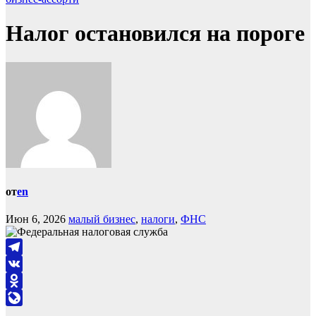
Налог остановился на пороге
от
en
Июн 6, 2026
малый бизнес
,
налоги
,
ФНС
Telegram
VK
Odnoklassniki
LiveJournal