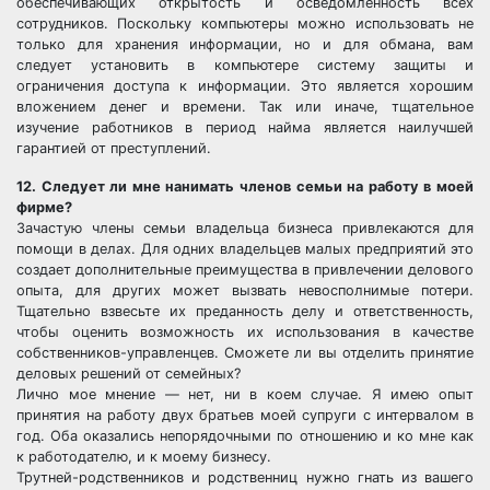
обеспечивающих открытость и осведомленность всех
сотрудников. Поскольку компьютеры можно использовать не
только для хранения информации, но и для обмана, вам
следует установить в компьютере систему защиты и
ограничения доступа к информации. Это является хорошим
вложением денег и времени. Так или иначе, тщательное
изучение работников в период найма является наилучшей
гарантией от преступлений.
12. Следует ли мне нанимать членов семьи на работу в моей
фирме?
Зачастую члены семьи владельца бизнеса привлекаются для
помощи в делах. Для одних владельцев малых предприятий это
создает дополнительные преимущества в привлечении делового
опыта, для других может вызвать невосполнимые потери.
Тщательно взвесьте их преданность делу и ответственность,
чтобы оценить возможность их использования в качестве
собственников-управленцев. Сможете ли вы отделить принятие
деловых решений от семейных?
Лично мое мнение — нет, ни в коем случае. Я имею опыт
принятия на работу двух братьев моей супруги с интервалом в
год. Оба оказались непорядочными по отношению и ко мне как
к работодателю, и к моему бизнесу.
Трутней-родственников и родственниц нужно гнать из вашего