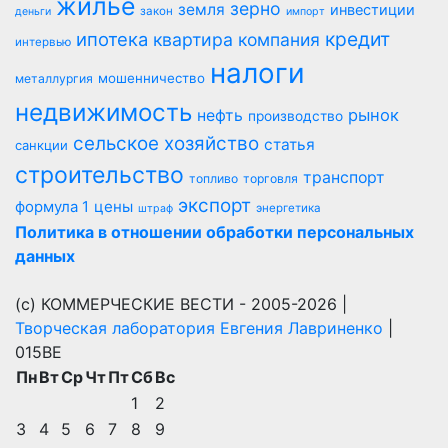
жилье
зерно
земля
инвестиции
закон
деньги
импорт
кредит
ипотека
квартира
компания
интервью
налоги
мошенничество
металлургия
недвижимость
рынок
нефть
производство
сельское хозяйство
статья
санкции
строительство
транспорт
топливо
торговля
экспорт
цены
формула 1
энергетика
штраф
Политика в отношении обработки персональных
данных
(с) КОММЕРЧЕСКИЕ ВЕСТИ - 2005-2026 |
Творческая лаборатория Евгения Лавриненко
|
015BE
Пн
Вт
Ср
Чт
Пт
Сб
Вс
1
2
3
4
5
6
7
8
9