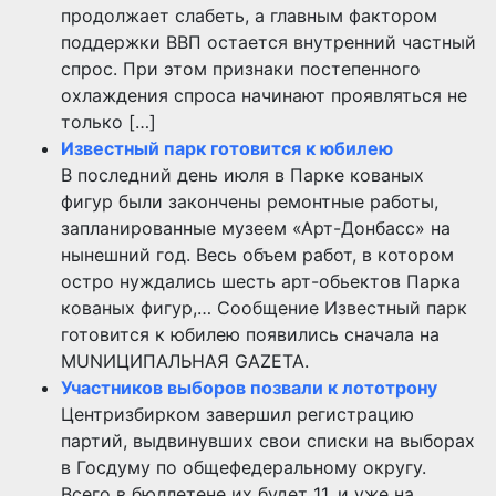
продолжает слабеть, а главным фактором
поддержки ВВП остается внутренний частный
спрос. При этом признаки постепенного
охлаждения спроса начинают проявляться не
только […]
Известный парк готовится к юбилею
В последний день июля в Парке кованых
фигур были закончены ремонтные работы,
запланированные музеем «Арт-Донбасс» на
нынешний год. Весь объем работ, в котором
остро нуждались шесть арт-обьектов Парка
кованых фигур,… Сообщение Известный парк
готовится к юбилею появились сначала на
MUNИЦИПАЛЬНАЯ GAZЕТА.
Участников выборов позвали к лототрону
Центризбирком завершил регистрацию
партий, выдвинувших свои списки на выборах
в Госдуму по общефедеральному округу.
Всего в бюллетене их будет 11, и уже на