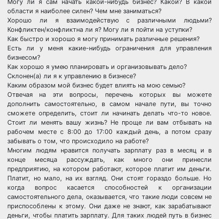
Могу ли я сам начать какой-нибудь бизнес? Какой? В какой
области я наиболее силен? Чем мне заниматься?
Хорошо ли я взаимодействую с различными людьми?
Конфликтен/конфликтна ли я? Могу ли я пойти на уступки?
Как быстро и хорошо я могу принимать различные решения?
Есть ли у меня какие-нибудь ограничения для управления
бизнесом?
Как хорошо я умею планировать и организовывать дело?
Склонен(а) ли я к управлению в бизнесе?
Каким образом мой бизнес будет влиять на мою семью?
Отвечая на эти вопросы, перечень которых вы можете
дополнить самостоятельно, в самом начале пути, вы точно
сможете определить, стоит ли начинать делать что-то новое.
Стоит ли менять вашу жизнь? Не проще ли вам отбывать на
рабочем месте с 8:00 до 17:00 каждый день, а потом сразу
забывать о том, что происходило на работе?
Многим людям нравится получать зарплату раз в месяц и в
конце месяца рассуждать, как много они принесли
предприятию, на котором работают, которое платит им деньги.
Платит, но мало, на их взгляд. Они стоят гораздо больше. Но
когда вопрос касается способностей к организации
самостоятельного дела, оказывается, что такие люди совсем не
приспособлены к этому. Они даже не знают, как зарабатывают
деньги, чтобы платить зарплату. Для таких людей путь в бизнес