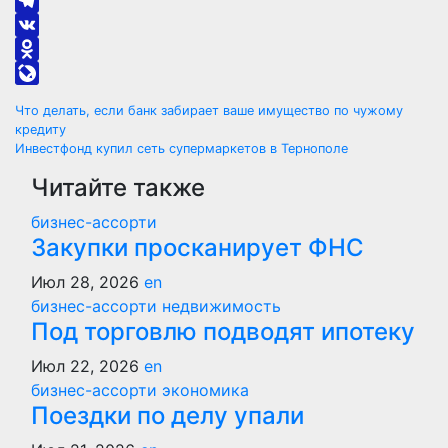
Telegram
VK
Odnoklassniki
LiveJournal
Навигация
Что делать, если банк забирает ваше имущество по чужому
кредиту
по
Инвестфонд купил сеть супермаркетов в Тернополе
Читайте также
записям
бизнес-ассорти
Закупки просканирует ФНС
Июл 28, 2026
en
бизнес-ассорти
недвижимость
Под торговлю подводят ипотеку
Июл 22, 2026
en
бизнес-ассорти
экономика
Поездки по делу упали