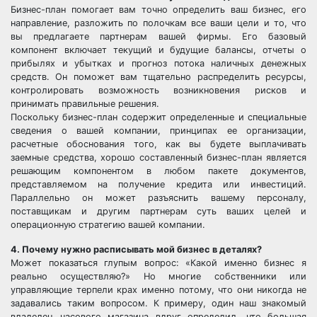
Бизнес-план помогает вам точно определить ваш бизнес, его
направление, разложить по полочкам все ваши цели и то, что
вы предлагаете партнерам вашей фирмы. Его базовый
компонент включает текущий и будущие балансы, отчеты о
прибылях и убытках и прогноз потока наличных денежных
средств. Он поможет вам тщательно распределить ресурсы,
контролировать возможность возникновения рисков и
принимать правильные решения.
Поскольку бизнес-план содержит определенные и специальные
сведения о вашей компании, принципах ее организации,
расчетные обоснования того, как вы будете выплачивать
заемные средства, хорошо составленный бизнес-план является
решающим компонентом в любом пакете документов,
представляемом на получение кредита или инвестиций.
Параллельно он может разъяснить вашему персоналу,
поставщикам и другим партнерам суть ваших целей и
операционную стратегию вашей компании.
4. Почему нужно расписывать мой бизнес в деталях?
Может показаться глупым вопрос: «Какой именно бизнес я
реально осуществляю?» Но многие собственники или
управляющие терпели крах именно потому, что они никогда не
задавались таким вопросом. К примеру, один наш знакомый
владелец часового магазина вдруг определил, что большая