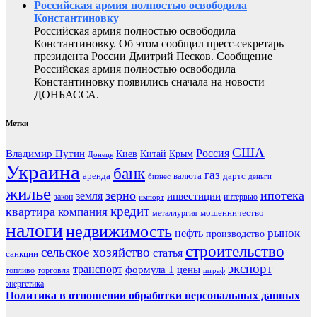
Российская армия полностью освободила
Константиновку
Российская армия полностью освободила
Константиновку. Об этом сообщил пресс-секретарь
президента России Дмитрий Песков. Сообщение
Российская армия полностью освободила
Константиновку появились сначала на новости
ДОНБАССА.
Метки
США
Россия
Владимир Путин
Киев
Китай
Крым
Донецк
Украина
банк
газ
аренда
валюта
дартс
бизнес
деньги
жилье
зерно
ипотека
земля
инвестиции
закон
интервью
импорт
кредит
квартира
компания
мошенничество
металлургия
налоги
недвижимость
рынок
нефть
производство
строительство
сельское хозяйство
статья
санкции
экспорт
транспорт
формула 1
цены
топливо
торговля
штраф
энергетика
Политика в отношении обработки персональных данных