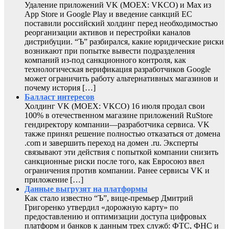
Удаление приложений VK (MOEX: VKCO) и Max из
App Store и Google Play и введение санкций ЕС
поставили российский холдинг перед необходимостью
реорганизации активов и перестройки каналов
дистрибуции. “Ъ” разбирался, какие юридические риски
возникают при попытке вывести подразделения
компаний из-под санкционного контроля, как
технологическая верификация разработчиков Google
может ограничить работу альтернативных магазинов и
почему история […]
Балласт интересов
Холдинг VK (MOEX: VKCO) 16 июля продал свои
100% в отечественном магазине приложений RuStore
гендиректору компании—разработчика сервиса. VK
также принял решение полностью отказаться от домена
.com и завершить переход на домен .ru. Эксперты
связывают эти действия с попыткой компании снизить
санкционные риски после того, как Евросоюз ввел
ограничения против компании. Ранее сервисы VK и
приложение […]
Данные выгрузят на платформы
Как стало известно “Ъ”, вице-премьер Дмитрий
Григоренко утвердил «дорожную карту» по
предоставлению и оптимизации доступа цифровых
платформ и банков к данным трех служб: ФТС, ФНС и