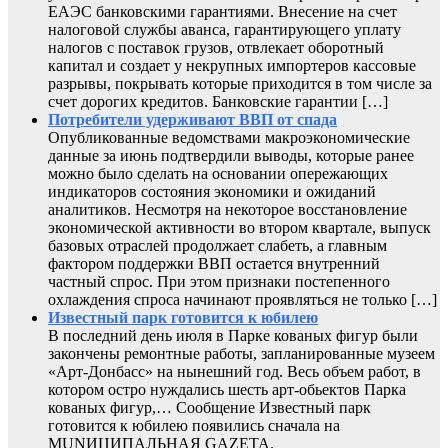
ЕАЭС банковскими гарантиями. Внесение на счет
налоговой службы аванса, гарантирующего уплату
налогов с поставок грузов, отвлекает оборотный
капитал и создает у некрупных импортеров кассовые
разрывы, покрывать которые приходится в том числе за
счет дорогих кредитов. Банковские гарантии […]
Потребители удерживают ВВП от спада
Опубликованные ведомствами макроэкономические
данные за июнь подтвердили выводы, которые ранее
можно было сделать на основании опережающих
индикаторов состояния экономики и ожиданий
аналитиков. Несмотря на некоторое восстановление
экономической активности во втором квартале, выпуск
базовых отраслей продолжает слабеть, а главным
фактором поддержки ВВП остается внутренний
частный спрос. При этом признаки постепенного
охлаждения спроса начинают проявляться не только […]
Известный парк готовится к юбилею
В последний день июля в Парке кованых фигур были
закончены ремонтные работы, запланированные музеем
«Арт-Донбасс» на нынешний год. Весь объем работ, в
котором остро нуждались шесть арт-обьектов Парка
кованых фигур,… Сообщение Известный парк
готовится к юбилею появились сначала на
MUNИЦИПАЛЬНАЯ GAZЕТА.