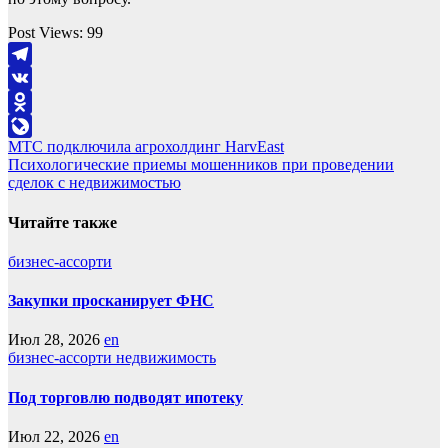
Post Views:
99
Telegram
VK
Odnoklassniki
Навигация
МТС подключила агрохолдинг HarvEast
LiveJournal
Психологические приемы мошенников при проведении
по
сделок с недвижимостью
записям
Читайте также
бизнес-ассорти
Закупки просканирует ФНС
Июл 28, 2026
en
бизнес-ассорти
недвижимость
Под торговлю подводят ипотеку
Июл 22, 2026
en