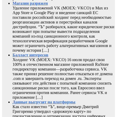
Магазин разряжен
Удаление приложений VK (MOEX: VKCO) и Max из
App Store и Google Play и введение санкций ЕС
поставили российский холдинг перед необходимостью
реорганизации активов и перестройки каналов
дистрибуции. “Ъ” разбирался, какие юридические риски
возникают при попытке вывести подразделения
компаний из-под санкционного контроля, как
технологическая верификация разработчиков Google
может ограничить работу альтернативных магазинов и
почему история […]
Балласт интересов
Холдинг VK (MOEX: VKCO) 16 июля продал свои
100% в отечественном магазине приложений RuStore
гендиректору компании—разработчика сервиса. VK
также принял решение полностью отказаться от домена
.com и завершить переход на домен .ru. Эксперты
связывают эти действия с попыткой компании снизить
санкционные риски после того, как Евросоюз ввел
ограничения против компании. Ранее сервисы VK и
приложение […]
Данные выгрузят на платформы
Как стало известно “Ъ”, вице-премьер Дмитрий
Григоренко утвердил «дорожную карту» по
предоставлению и оптимизации доступа цифровых