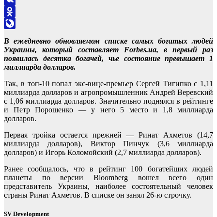
VK
Odnoklassniki
LiveJournal
В ежедневно обновляемом списке самых богатых людей
Украины, который составляет Forbes.ua, в первый раз
появилась десятка богачей, чье состояние превышает 1
миллиарда долларов.
Так, в топ-10 попал экс-вице-премьер Сергей Тигипко с 1,11
миллиарда долларов и агропромышленник Андрей Веревский
с 1,06 миллиарда долларов. Значительно поднялся в рейтинге
и Петр Порошенко — у него 5 место и 1,8 миллиарда
долларов.
Первая тройка остается прежней — Ринат Ахметов (14,7
миллиарда долларов), Виктор Пинчук (3,6 миллиарда
долларов) и Игорь Коломойский (2,7 миллиарда долларов).
Ранее сообщалось, что в рейтинг 100 богатейших людей
планеты по версии Bloomberg вошел всего один
представитель Украины, наиболее состоятельный человек
страны Ринат Ахметов. В списке он занял 26-ю строчку.
SV Development