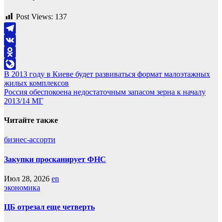
Post Views:
137
Telegram
VK
Odnoklassniki
Навигация
В 2013 году в Киеве будет развиваться формат малоэтажных
LiveJournal
жилых комплексов
по
Россия обеспокоена недостаточным запасом зерна к началу
записям
2013/14 МГ
Читайте также
бизнес-ассорти
Закупки просканирует ФНС
Июл 28, 2026
en
экономика
ЦБ отрезал еще четверть