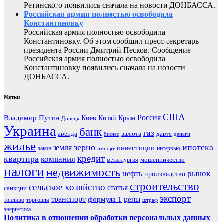
Ретинского появились сначала на новости ДОНБАССА.
Российская армия полностью освободила
Константиновку
Российская армия полностью освободила
Константиновку. Об этом сообщил пресс-секретарь
президента России Дмитрий Песков. Сообщение
Российская армия полностью освободила
Константиновку появились сначала на новости
ДОНБАССА.
Метки
США
Россия
Владимир Путин
Киев
Китай
Крым
Донецк
Украина
банк
газ
аренда
валюта
дартс
бизнес
деньги
жилье
зерно
ипотека
земля
инвестиции
закон
интервью
импорт
кредит
квартира
компания
мошенничество
металлургия
налоги
недвижимость
рынок
нефть
производство
строительство
сельское хозяйство
статья
санкции
экспорт
транспорт
формула 1
цены
топливо
торговля
штраф
энергетика
Политика в отношении обработки персональных данных