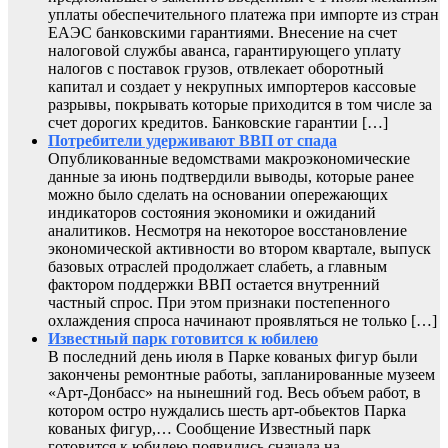
уплаты обеспечительного платежа при импорте из стран
ЕАЭС банковскими гарантиями. Внесение на счет
налоговой службы аванса, гарантирующего уплату
налогов с поставок грузов, отвлекает оборотный
капитал и создает у некрупных импортеров кассовые
разрывы, покрывать которые приходится в том числе за
счет дорогих кредитов. Банковские гарантии […]
Потребители удерживают ВВП от спада
Опубликованные ведомствами макроэкономические
данные за июнь подтвердили выводы, которые ранее
можно было сделать на основании опережающих
индикаторов состояния экономики и ожиданий
аналитиков. Несмотря на некоторое восстановление
экономической активности во втором квартале, выпуск
базовых отраслей продолжает слабеть, а главным
фактором поддержки ВВП остается внутренний
частный спрос. При этом признаки постепенного
охлаждения спроса начинают проявляться не только […]
Известный парк готовится к юбилею
В последний день июля в Парке кованых фигур были
закончены ремонтные работы, запланированные музеем
«Арт-Донбасс» на нынешний год. Весь объем работ, в
котором остро нуждались шесть арт-обьектов Парка
кованых фигур,… Сообщение Известный парк
готовится к юбилею появились сначала на