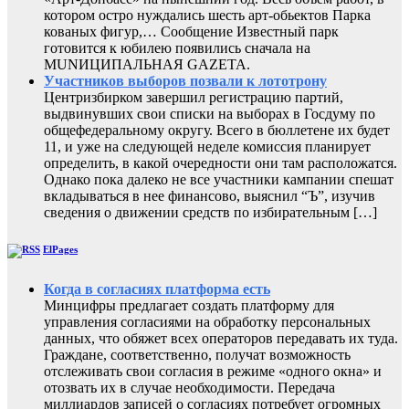
котором остро нуждались шесть арт-обьектов Парка
кованых фигур,… Сообщение Известный парк
готовится к юбилею появились сначала на
MUNИЦИПАЛЬНАЯ GAZЕТА.
Участников выборов позвали к лототрону
Центризбирком завершил регистрацию партий,
выдвинувших свои списки на выборах в Госдуму по
общефедеральному округу. Всего в бюллетене их будет
11, и уже на следующей неделе комиссия планирует
определить, в какой очередности они там расположатся.
Однако пока далеко не все участники кампании спешат
вкладываться в нее финансово, выяснил “Ъ”, изучив
сведения о движении средств по избирательным […]
ElPages
Когда в согласиях платформа есть
Минцифры предлагает создать платформу для
управления согласиями на обработку персональных
данных, что обяжет всех операторов передавать их туда.
Граждане, соответственно, получат возможность
отслеживать свои согласия в режиме «одного окна» и
отозвать их в случае необходимости. Передача
миллиардов записей о согласиях потребует огромных