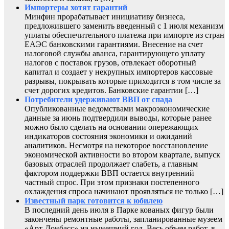
Импортеры хотят гарантий
Минфин прорабатывает инициативу бизнеса,
предложившего заменить введенный с 1 июля механизм
уплаты обеспечительного платежа при импорте из стран
ЕАЭС банковскими гарантиями. Внесение на счет
налоговой службы аванса, гарантирующего уплату
налогов с поставок грузов, отвлекает оборотный
капитал и создает у некрупных импортеров кассовые
разрывы, покрывать которые приходится в том числе за
счет дорогих кредитов. Банковские гарантии […]
Потребители удерживают ВВП от спада
Опубликованные ведомствами макроэкономические
данные за июнь подтвердили выводы, которые ранее
можно было сделать на основании опережающих
индикаторов состояния экономики и ожиданий
аналитиков. Несмотря на некоторое восстановление
экономической активности во втором квартале, выпуск
базовых отраслей продолжает слабеть, а главным
фактором поддержки ВВП остается внутренний
частный спрос. При этом признаки постепенного
охлаждения спроса начинают проявляться не только […]
Известный парк готовится к юбилею
В последний день июля в Парке кованых фигур были
закончены ремонтные работы, запланированные музеем
«Арт-Донбасс» на нынешний год. Весь объем работ, в