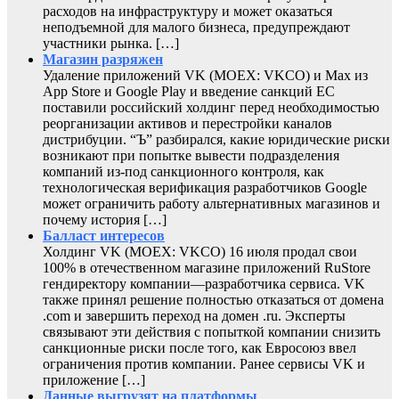
расходов на инфраструктуру и может оказаться
неподъемной для малого бизнеса, предупреждают
участники рынка. […]
Магазин разряжен
Удаление приложений VK (MOEX: VKCO) и Max из
App Store и Google Play и введение санкций ЕС
поставили российский холдинг перед необходимостью
реорганизации активов и перестройки каналов
дистрибуции. “Ъ” разбирался, какие юридические риски
возникают при попытке вывести подразделения
компаний из-под санкционного контроля, как
технологическая верификация разработчиков Google
может ограничить работу альтернативных магазинов и
почему история […]
Балласт интересов
Холдинг VK (MOEX: VKCO) 16 июля продал свои
100% в отечественном магазине приложений RuStore
гендиректору компании—разработчика сервиса. VK
также принял решение полностью отказаться от домена
.com и завершить переход на домен .ru. Эксперты
связывают эти действия с попыткой компании снизить
санкционные риски после того, как Евросоюз ввел
ограничения против компании. Ранее сервисы VK и
приложение […]
Данные выгрузят на платформы