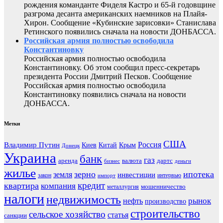
рождения команданте Фиделя Кастро и 65-й годовщине
разгрома десанта американских наемников на Плайя-
Хирон. Сообщение «Кубинские зарисовки» Станислава
Ретинского появились сначала на новости ДОНБАССА.
Российская армия полностью освободила
Константиновку
Российская армия полностью освободила
Константиновку. Об этом сообщил пресс-секретарь
президента России Дмитрий Песков. Сообщение
Российская армия полностью освободила
Константиновку появились сначала на новости
ДОНБАССА.
Метки
США
Россия
Владимир Путин
Киев
Китай
Крым
Донецк
Украина
банк
газ
аренда
валюта
дартс
бизнес
деньги
жилье
зерно
ипотека
земля
инвестиции
закон
интервью
импорт
кредит
квартира
компания
мошенничество
металлургия
налоги
недвижимость
рынок
нефть
производство
строительство
сельское хозяйство
статья
санкции