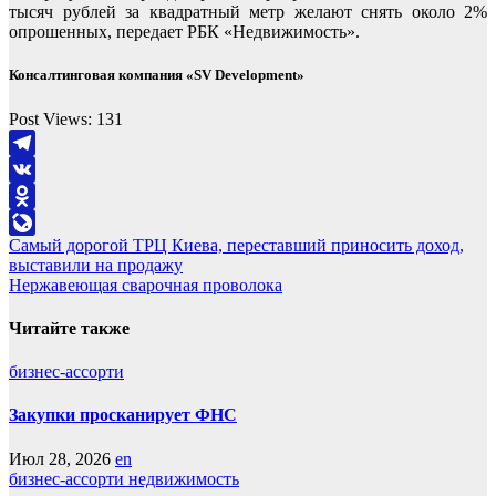
тысяч рублей за квадратный метр желают снять около 2%
опрошенных, передает РБК «Недвижимость».
Консалтинговая компания «SV Development»
Post Views:
131
Telegram
VK
Odnoklassniki
Навигация
Самый дорогой ТРЦ Киева, переставший приносить доход,
LiveJournal
выставили на продажу
по
Нержавеющая сварочная проволока
записям
Читайте также
бизнес-ассорти
Закупки просканирует ФНС
Июл 28, 2026
en
бизнес-ассорти
недвижимость