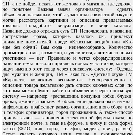
СП, а не пойдет искать тот же товар в магазине, где дороже,
но понятнее. Важная задача организатора — сделать
объявление наглядным, чтобы участники совместной закупки
могли рассмотреть картинки и описания предлагаемых
товаров. Понадобится визуализация в виде каталога.
Название должно отражать суть СП. Использовать в названии
абстрактные фразы, которые, казалось бы, привлекут
внимание посетителей, вроде «Классные вещи!» или «Кто
еще без обуви? Вам сюда», нецелесообразно. Количество
просмотров темы, возможно, и увеличится, а вот число новых
участников — нет. Правильно и четко сформулированное
название темы позволит привлечь новых участников, которые
ищут именно этот товар через поисковую систему: «Одежда
для мужчин и женщин, ТМ «Такая-то», «Детская обувь ТМ
«Карапет», коллекция весна-лето». Непосредственно в
описании товара желательно дать список ключевых слов, по
которым можно будет выйти на объявление через поисковую
систему — например, «распашонки, ползунки, юбки, блузки,
брюки, джинсы, шапки». В объявлении должна быть нужная
информация: прайс-лист, размер организационного сбора, имя
и телефон организатора, город проживания. А также способ
приема заявок — заполнение электронной формы заказа, по
электронной почте, в теме на форуме, в личку и сама форма
заказа (ФИО, ник, город, телефон, модель, цвет, размер).
Стоит указать оптовую цену товара и окончательную