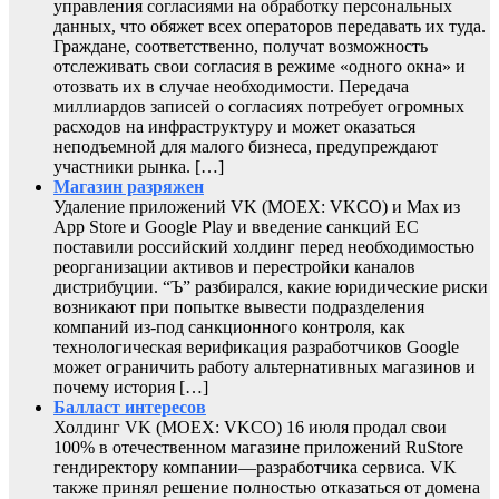
управления согласиями на обработку персональных
данных, что обяжет всех операторов передавать их туда.
Граждане, соответственно, получат возможность
отслеживать свои согласия в режиме «одного окна» и
отозвать их в случае необходимости. Передача
миллиардов записей о согласиях потребует огромных
расходов на инфраструктуру и может оказаться
неподъемной для малого бизнеса, предупреждают
участники рынка. […]
Магазин разряжен
Удаление приложений VK (MOEX: VKCO) и Max из
App Store и Google Play и введение санкций ЕС
поставили российский холдинг перед необходимостью
реорганизации активов и перестройки каналов
дистрибуции. “Ъ” разбирался, какие юридические риски
возникают при попытке вывести подразделения
компаний из-под санкционного контроля, как
технологическая верификация разработчиков Google
может ограничить работу альтернативных магазинов и
почему история […]
Балласт интересов
Холдинг VK (MOEX: VKCO) 16 июля продал свои
100% в отечественном магазине приложений RuStore
гендиректору компании—разработчика сервиса. VK
также принял решение полностью отказаться от домена