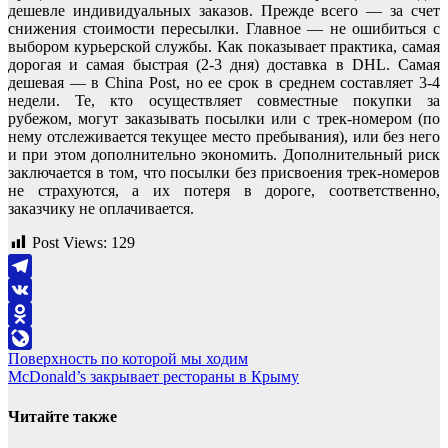
дешевле индивидуальных заказов. Прежде всего — за счет
снижения стоимости пересылки. Главное — не ошибиться с
выбором курьерской службы. Как показывает практика, самая
дорогая и самая быстрая (2-3 дня) доставка в DHL. Самая
дешевая — в China Post, но ее срок в среднем составляет 3-4
недели. Те, кто осуществляет совместные покупки за
рубежом, могут заказывать посылки или с трек-номером (по
нему отслеживается текущее место пребывания), или без него
и при этом дополнительно экономить. Дополнительный риск
заключается в том, что посылки без присвоения трек-номеров
не страхуются, а их потеря в дороге, соответственно,
заказчику не оплачивается.
Post Views:
129
Telegram
VK
Odnoklassniki
Навигация
Поверхность по которой мы ходим
LiveJournal
McDonald’s закрывает рестораны в Крыму
по
записям
Читайте также