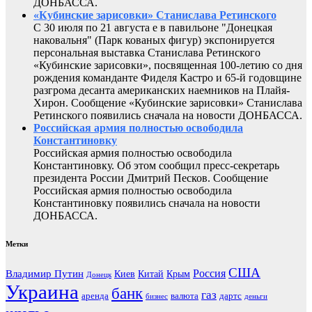
ДОНБАССА.
«Кубинские зарисовки» Станислава Ретинского
С 30 июля по 21 августа е в павильоне "Донецкая
наковальня" (Парк кованых фигур) экспонируется
персональная выставка Станислава Ретинского
«Кубинские зарисовки», посвященная 100-летию со дня
рождения команданте Фиделя Кастро и 65-й годовщине
разгрома десанта американских наемников на Плайя-
Хирон. Сообщение «Кубинские зарисовки» Станислава
Ретинского появились сначала на новости ДОНБАССА.
Российская армия полностью освободила
Константиновку
Российская армия полностью освободила
Константиновку. Об этом сообщил пресс-секретарь
президента России Дмитрий Песков. Сообщение
Российская армия полностью освободила
Константиновку появились сначала на новости
ДОНБАССА.
Метки
США
Россия
Владимир Путин
Киев
Китай
Крым
Донецк
Украина
банк
газ
аренда
валюта
дартс
бизнес
деньги