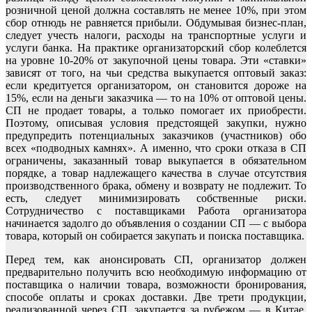
розничной ценой должна составлять не менее 10%, при этом
сбор отнюдь не равняется прибыли. Обдумывая бизнес-план,
следует учесть налоги, расходы на транспортные услуги и
услуги банка. На практике организаторский сбор колеблется
на уровне 10-20% от закупочной цены товара. Эти «ставки»
зависят от того, на чьи средства выкупается оптовый заказ:
если кредитуется организатором, он становится дороже на
15%, если на деньги заказчика — то на 10% от оптовой цены.
СП не продает товары, а только помогает их приобрести.
Поэтому, описывая условия предстоящей закупки, нужно
предупредить потенциальных заказчиков (участников) обо
всех «подводных камнях». А именно, что сроки отказа в СП
ограничены, заказанный товар выкупается в обязательном
порядке, а товар надлежащего качества в случае отсутствия
производственного брака, обмену и возврату не подлежит. То
есть, следует минимизировать собственные риски.
Сотрудничество с поставщиками Работа организатора
начинается задолго до объявления о создании СП — с выбора
товара, который он собирается закупать и поиска поставщика.
Перед тем, как анонсировать СП, организатор должен
предварительно получить всю необходимую информацию от
поставщика о наличии товара, возможности бронирования,
способе оплаты и сроках доставки. Две трети продукции,
реализованной через СП, закупается за рубежом — в Китае,