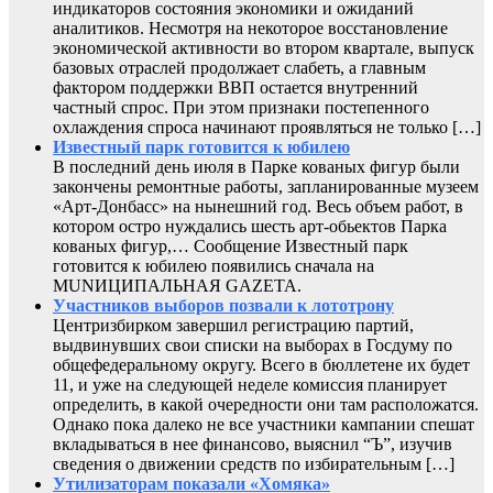
индикаторов состояния экономики и ожиданий
аналитиков. Несмотря на некоторое восстановление
экономической активности во втором квартале, выпуск
базовых отраслей продолжает слабеть, а главным
фактором поддержки ВВП остается внутренний
частный спрос. При этом признаки постепенного
охлаждения спроса начинают проявляться не только […]
Известный парк готовится к юбилею
В последний день июля в Парке кованых фигур были
закончены ремонтные работы, запланированные музеем
«Арт-Донбасс» на нынешний год. Весь объем работ, в
котором остро нуждались шесть арт-обьектов Парка
кованых фигур,… Сообщение Известный парк
готовится к юбилею появились сначала на
MUNИЦИПАЛЬНАЯ GAZЕТА.
Участников выборов позвали к лототрону
Центризбирком завершил регистрацию партий,
выдвинувших свои списки на выборах в Госдуму по
общефедеральному округу. Всего в бюллетене их будет
11, и уже на следующей неделе комиссия планирует
определить, в какой очередности они там расположатся.
Однако пока далеко не все участники кампании спешат
вкладываться в нее финансово, выяснил “Ъ”, изучив
сведения о движении средств по избирательным […]
Утилизаторам показали «Хомяка»