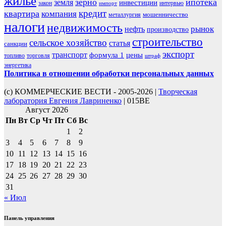
жилье
зерно
ипотека
земля
инвестиции
закон
интервью
импорт
кредит
квартира
компания
мошенничество
металлургия
налоги
недвижимость
рынок
нефть
производство
строительство
сельское хозяйство
статья
санкции
экспорт
транспорт
формула 1
цены
топливо
торговля
штраф
энергетика
Политика в отношении обработки персональных данных
(с) КОММЕРЧЕСКИЕ ВЕСТИ - 2005-2026 |
Творческая
лаборатория Евгения Лавриненко
| 015BE
Август 2026
Пн
Вт
Ср
Чт
Пт
Сб
Вс
1
2
3
4
5
6
7
8
9
10
11
12
13
14
15
16
17
18
19
20
21
22
23
24
25
26
27
28
29
30
31
« Июл
Панель управления