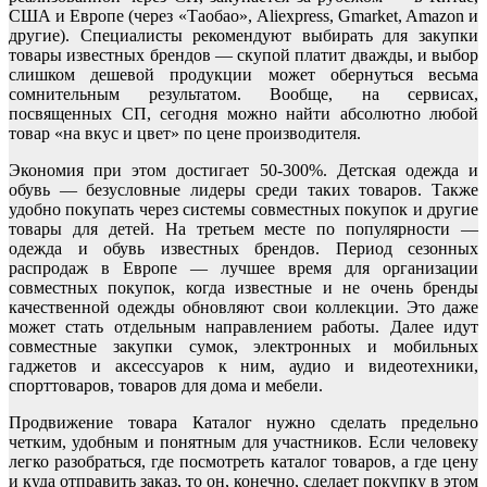
США и Европе (через «Таобао», Аliexpress, Gmarket, Amazon и
другие). Специалисты рекомендуют выбирать для закупки
товары известных брендов — скупой платит дважды, и выбор
слишком дешевой продукции может обернуться весьма
сомнительным результатом. Вообще, на сервисах,
посвященных СП, сегодня можно найти абсолютно любой
товар «на вкус и цвет» по цене производителя.
Экономия при этом достигает 50-300%. Детская одежда и
обувь — безусловные лидеры среди таких товаров. Также
удобно покупать через системы совместных покупок и другие
товары для детей. На третьем месте по популярности —
одежда и обувь известных брендов. Период сезонных
распродаж в Европе — лучшее время для организации
совместных покупок, когда известные и не очень бренды
качественной одежды обновляют свои коллекции. Это даже
может стать отдельным направлением работы. Далее идут
совместные закупки сумок, электронных и мобильных
гаджетов и аксессуаров к ним, аудио и видеотехники,
спорттоваров, товаров для дома и мебели.
Продвижение товара Каталог нужно сделать предельно
четким, удобным и понятным для участников. Если человеку
легко разобраться, где посмотреть каталог товаров, а где цену
и куда отправить заказ, то он, конечно, сделает покупку в этом