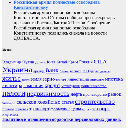
Российская армия полностью освободила
Константиновку
Российская армия полностью освободила
Константиновку. Об этом сообщил пресс-секретарь
президента России Дмитрий Песков. Сообщение
Российская армия полностью освободила
Константиновку появились сначала на новости
ДОНБАССА.
Метки
США
Россия
Владимир Путин
Киев
Китай
Крым
Донецк
Украина
банк
газ
аренда
валюта
дартс
бизнес
деньги
жилье
зерно
ипотека
земля
инвестиции
закон
интервью
импорт
кредит
квартира
компания
мошенничество
металлургия
налоги
недвижимость
рынок
нефть
производство
строительство
сельское хозяйство
статья
санкции
экспорт
транспорт
формула 1
цены
топливо
торговля
штраф
энергетика
Политика в отношении обработки персональных данных