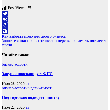
Post Views:
75
Telegram
VK
Odnoklassniki
Навигация
Как выбрать идею для своего бизнеса
LiveJournal
Золотые яйца: как из пятидесяти перепелок сделать пятьдесят
по
тысяч
записям
Читайте также
бизнес-ассорти
Закупки просканирует ФНС
Июл 28, 2026
en
бизнес-ассорти
недвижимость
Под торговлю подводят ипотеку
Июл 22, 2026
en