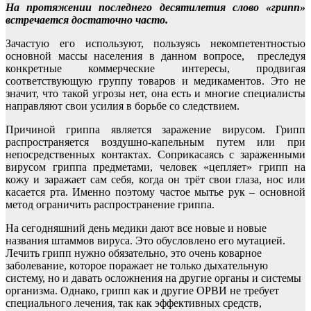
На протяжении последнего десятилетия слово «грипп»
встречается достаточно часто.
Зачастую его используют, пользуясь некомпетентностью
основной массы населения в данном вопросе, преследуя
конкретные коммерческие интересы, продвигая
соответствующую группу товаров и медикаментов. Это не
значит, что такой угрозы нет, она есть и многие специалисты
направляют свои усилия в борьбе со следствием.
Причиной гриппа является заражение вирусом. Грипп
распространяется воздушно-капельным путем или при
непосредственных контактах. Соприкасаясь с зараженными
вирусом гриппа предметами, человек «цепляет» грипп на
кожу и заражает сам себя, когда он трёт свои глаза, нос или
касается рта. Именно поэтому частое мытье рук – основной
метод ограничить распространение гриппа.
На сегодняшний день медики дают все новые и новые
названия штаммов вируса. Это обусловлено его мутацией.
Лечить грипп нужно обязательно, это очень коварное
заболевание, которое поражает не только дыхательную
систему, но и давать осложнения на другие органы и системы
организма. Однако, грипп как и другие ОРВИ не требует
специального лечения, так как эффективных средств,