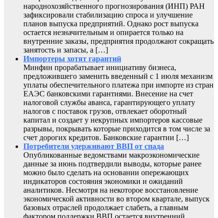
народнохозяйственного прогнозирования (ИНП) РАН
зафиксировали стабилизацию спроса и улучшение
планов выпуска предприятий. Однако рост выпуска
остается незначительным и опирается только на
внутренние заказы, предприятия продолжают сокращать
занятость и запасы, а […]
Импортеры хотят гарантий
Минфин прорабатывает инициативу бизнеса,
предложившего заменить введенный с 1 июля механизм
уплаты обеспечительного платежа при импорте из стран
ЕАЭС банковскими гарантиями. Внесение на счет
налоговой службы аванса, гарантирующего уплату
налогов с поставок грузов, отвлекает оборотный
капитал и создает у некрупных импортеров кассовые
разрывы, покрывать которые приходится в том числе за
счет дорогих кредитов. Банковские гарантии […]
Потребители удерживают ВВП от спада
Опубликованные ведомствами макроэкономические
данные за июнь подтвердили выводы, которые ранее
можно было сделать на основании опережающих
индикаторов состояния экономики и ожиданий
аналитиков. Несмотря на некоторое восстановление
экономической активности во втором квартале, выпуск
базовых отраслей продолжает слабеть, а главным
фактором поддержки ВВП остается внутренний