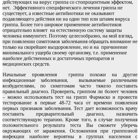
действующих на вирус гриппа со стопроцентным эффектом,
нет. Эффективного специфического лечения гриппа не
существует, а известные антибиотики не оказывают
подавляющего действия ни на один тип или штамм вируса
гриппа. Более того широкое применение антибиотиков
отрицательно влияет на естественную систему защиты
человека иммунитет. Поэтому целесообразно, на мой взгляд,
при появлении симптомов заболевания обращать внимание не
только на скорейшее выздоровление, но и на причинение
минимального ущерба своему организму, т.е. применение
наиболее действенных и достаточных препаратов и
медицинских средств.
Начальные проявления гриппа похожи на другие
инфекционные заболевания, вызываемые различными
возбудителями, по симптомам часто тяжело поставить
правильный диагноз. Проверить, гриппом ли болеет человек
– можно использовать тест на грипп Фармаско и провести
тестирование в первые 48-72 часа от времени появления
первых признаков заболевания. Тест дает возможность врачу
поставить предварительный диагноз, назначить
соответствующую терапию. Кроме того, в случае получения
положительного результата теста Вы сможете уберечь
окружающих от заражения. Осложнения при гриппозной
инфекции наиболее вероятны в группах населения с