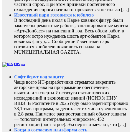
частный спрос. При этом признаки постепенного
охлаждения спроса начинают проявляться не только […]
Известный парк готовится к юбилею
В последний день июля в Парке кованых фигур были
закончены ремонтные работы, запланированные музеем
«Арт-Донбасс» на нынешний год. Весь объем работ, в
котором остро нуждались шесть арт-обьектов Парка
кованых фигур,… Сообщение Известный парк
готовится к юбилею появились сначала на
MUNИЦИПАЛЬНАЯ GAZЕТА.
ElPages
Софт берут под защиту
Чаще всего ИТ-разработчики стремятся закрепить
авторские права на программное обеспечение,
выяснили эксперты Института статистических
исследований и экономики знаний (ИСИЭЗ) НИУ
ВШЭ. В Роспатенте в 2025 году было зарегистрировано
38,1 тыс. программ, за десять лет их число увеличилось
в 2,8 раза. Наименее распространенный объект защиты
— топологии интегральных микросхем, 452
регистрации (рост втрое). Эксперты отмечают, что […]
Когда в согласиях платформа есть