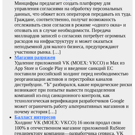
Минцифры предлагает создать платформу для
управления согласиями на обработку персональных
данных, что обяжет всех операторов передавать их туда.
Граждане, соответственно, получат возможность
отслеживать свои согласия в режиме «одного окна» и
отозвать их в случае необходимости. Передача
миллиардов записей о согласиях потребует огромных
расходов на инфраструктуру и может оказаться
неподъемной для малого бизнеса, предупреждают
участники рынка. […]
Магазин разряжен
Удаление приложений VK (MOEX: VKCO) и Max из
App Store и Google Play и введение санкций ЕС
поставили российский холдинг перед необходимостью
реорганизации активов и перестройки каналов
дистрибуции. “Ъ” разбирался, какие юридические риски
возникают при попытке вывести подразделения
компаний из-под санкционного контроля, как
технологическая верификация разработчиков Google
может ограничить работу альтернативных магазинов и
почему история […]
Балласт интересов
Холдинг VK (MOEX: VKCO) 16 июля продал свои
100% в отечественном магазине приложений RuStore
гендиректору компании—разработчика сервиса. VK