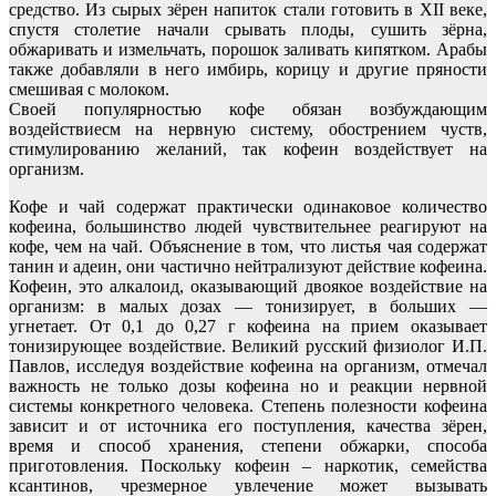
средство. Из сырых зёрен напиток стали готовить в ХII веке,
спустя столетие начали срывать плоды, сушить зёрна,
обжаривать и измельчать, порошок заливать кипятком. Арабы
также добавляли в него имбирь, корицу и другие пряности
смешивая с молоком.
Своей популярностью кофе обязан возбуждающим
воздействиесм на нервную систему, обострением чуств,
стимулированию желаний, так кофеин воздействует на
организм.
Кофе и чай содержат практически одинаковое количество
кофеина, большинство людей чувствительнее реагируют на
кофе, чем на чай. Объяснение в том, что листья чая содержат
танин и адеин, они частично нейтрализуют действие кофеина.
Кофеин, это алкалоид, оказывающий двоякое воздействие на
организм: в малых дозах — тонизирует, в больших —
угнетает. От 0,1 до 0,27 г кофеина на прием оказывает
тонизирующее воздействие. Великий русский физиолог И.П.
Павлов, исследуя воздействие кофеина на организм, отмечал
важность не только дозы кофеина но и реакции нервной
системы конкретного человека. Степень полезности кофеина
зависит и от источника его поступления, качества зёрен,
время и способ хранения, степени обжарки, способа
приготовления. Поскольку кофеин – наркотик, семейства
ксантинов, чрезмерное увлечение может вызывать