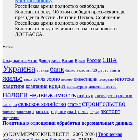
Константиновку
Российская армия полностью освободила
Константиновку. Об этом сообщил пресс-секретарь
президента России Дмитрий Песков. Сообщение
Российская армия полностью освободила
Константиновку появились сначала на новости
ДОНБАССА.
Метки
США
Россия
Владимир Путин
Киев
Китай
Крым
Донецк
Украина
банк
газ
аренда
валюта
дартс
бизнес
деньги
жилье
зерно
ипотека
земля
инвестиции
закон
интервью
импорт
кредит
квартира
компания
мошенничество
металлургия
налоги
недвижимость
рынок
нефть
производство
строительство
сельское хозяйство
статья
санкции
экспорт
транспорт
формула 1
цены
топливо
торговля
штраф
энергетика
Политика в отношении обработки персональных данных
(с) КОММЕРЧЕСКИЕ ВЕСТИ - 2005-2026 |
Творческая
лаборатория Евгения Лавриненко
| 015BE