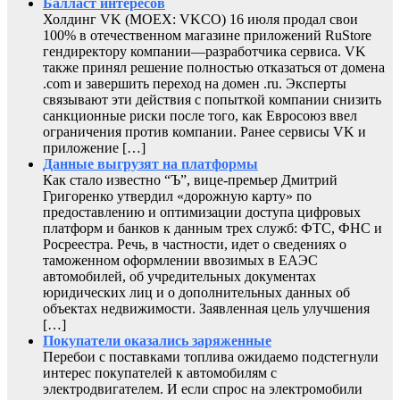
Балласт интересов
Холдинг VK (MOEX: VKCO) 16 июля продал свои
100% в отечественном магазине приложений RuStore
гендиректору компании—разработчика сервиса. VK
также принял решение полностью отказаться от домена
.com и завершить переход на домен .ru. Эксперты
связывают эти действия с попыткой компании снизить
санкционные риски после того, как Евросоюз ввел
ограничения против компании. Ранее сервисы VK и
приложение […]
Данные выгрузят на платформы
Как стало известно “Ъ”, вице-премьер Дмитрий
Григоренко утвердил «дорожную карту» по
предоставлению и оптимизации доступа цифровых
платформ и банков к данным трех служб: ФТС, ФНС и
Росреестра. Речь, в частности, идет о сведениях о
таможенном оформлении ввозимых в ЕАЭС
автомобилей, об учредительных документах
юридических лиц и о дополнительных данных об
объектах недвижимости. Заявленная цель улучшения
[…]
Покупатели оказались заряженные
Перебои с поставками топлива ожидаемо подстегнули
интерес покупателей к автомобилям с
электродвигателем. И если спрос на электромобили