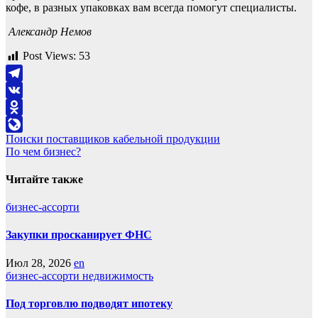
кофе, в разных упаковках вам всегда помогут специалисты.
Александр Немов
Post Views:
53
Telegram
VK
Odnoklassniki
Навигация
Поиски поставщиков кабельной продукции
LiveJournal
По чем бизнес?
по
записям
Читайте также
бизнес-ассорти
Закупки просканирует ФНС
Июл 28, 2026
en
бизнес-ассорти
недвижимость
Под торговлю подводят ипотеку