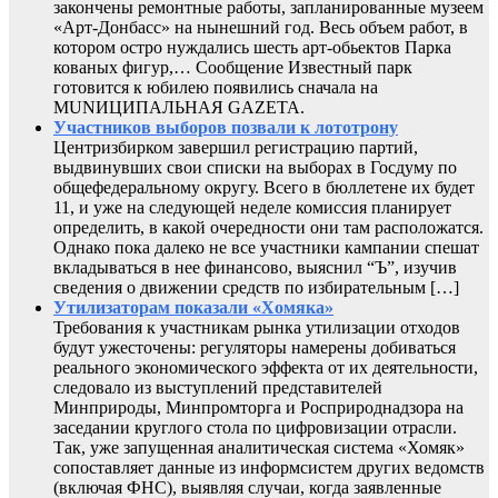
закончены ремонтные работы, запланированные музеем
«Арт-Донбасс» на нынешний год. Весь объем работ, в
котором остро нуждались шесть арт-обьектов Парка
кованых фигур,… Сообщение Известный парк
готовится к юбилею появились сначала на
MUNИЦИПАЛЬНАЯ GAZЕТА.
Участников выборов позвали к лототрону
Центризбирком завершил регистрацию партий,
выдвинувших свои списки на выборах в Госдуму по
общефедеральному округу. Всего в бюллетене их будет
11, и уже на следующей неделе комиссия планирует
определить, в какой очередности они там расположатся.
Однако пока далеко не все участники кампании спешат
вкладываться в нее финансово, выяснил “Ъ”, изучив
сведения о движении средств по избирательным […]
Утилизаторам показали «Хомяка»
Требования к участникам рынка утилизации отходов
будут ужесточены: регуляторы намерены добиваться
реального экономического эффекта от их деятельности,
следовало из выступлений представителей
Минприроды, Минпромторга и Росприроднадзора на
заседании круглого стола по цифровизации отрасли.
Так, уже запущенная аналитическая система «Хомяк»
сопоставляет данные из информсистем других ведомств
(включая ФНС), выявляя случаи, когда заявленные