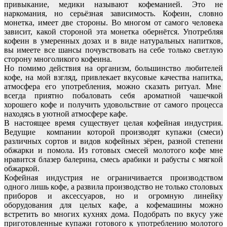
привыкание, медики называют кофеманией. Это не
наркомания, но серьёзная зависимость. Кофеин, словно
монетка, имеет две стороны. Во многом от самого человека
зависит, какой стороной эта монетка обернётся. Употребляя
кофеин в умеренных дозах и в виде натуральных напитков,
вы имеете все шансы почувствовать на себе только светлую
сторону многоликого кофеина.
Но помимо действия на организм, большинство любителей
кофе, на мой взгляд, привлекает вкусовые качества напитка,
атмосфера его употребления, можно сказать ритуал. Мне
всегда приятно побаловать себя ароматной чашечкой
хорошего кофе и получить удовольствие от самого процесса
находясь в уютной атмосфере кафе.
В настоящее время существует целая кофейная индустрия.
Ведущие компании которой производят купажи (смеси)
различных сортов и видов кофейных зёрен, разной степени
обжарки и помола. Из готовых смесей молотого кофе мне
нравится блазер балерина, смесь арабики и рабусты с мягкой
обжаркой.
Кофейная индустрия не ограничивается производством
одного лишь кофе, а развила производство не только столовых
приборов и аксессуаров, но и огромную линейку
оборудования для целых кафе, а кофемашины можно
встретить во многих кухнях дома. Подобрать по вкусу уже
приготовленные купажи готового к употреблению молотого