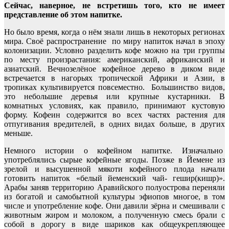
Сейчас, наверное, не встретишь того, кто не имеет
представление об этом напитке.
Но было время, когда о нём знали лишь в некоторых регионах
мира. Своё распространение по миру напиток начал в эпоху
колонизации. Условно разделить кофе можно на три группы
по месту произрастания: американский, африканский и
азиатский. Вечнозелёное кофейное дерево в диком виде
встречается в нагорьях тропической Африки и Азии, в
тропиках культивируется повсеместно. Большинство видов,
это небольшие деревья или крупные кустарники. В
комнатных условиях, как правило, принимают кустовую
форму. Кофеин содержится во всех частях растения для
отпугивания вредителей, в одних видах больше, в других
меньше.
Немного истории о кофейном напитке. Изначально
употреблялись сырые кофейные ягоды. Позже в Йемене из
зрелой и высушенной мякоти кофейного плода начали
готовить напиток «белый йеменский чай- гешир(кишр)».
Арабы заняв территорию Аравийского полуострова переняли
из богатой и самобытной культуры эфиопов многое, в том
числе и употребление кофе. Они давили зёрна и смешивали с
животным жиром и молоком, а полученную смесь брали с
собой в дорогу в виде шариков как общеукрепляющее