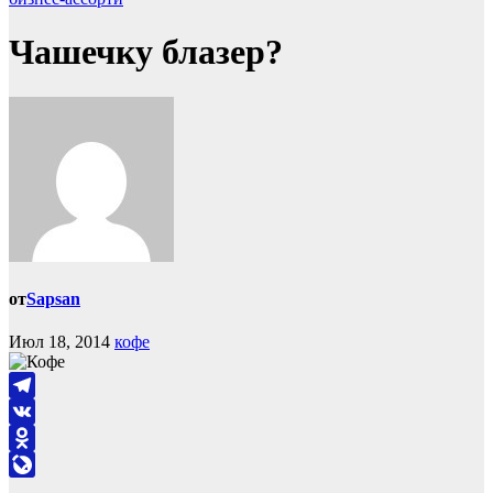
Чашечку блазер?
от
Sapsan
Июл 18, 2014
кофе
Telegram
VK
Odnoklassniki
LiveJournal