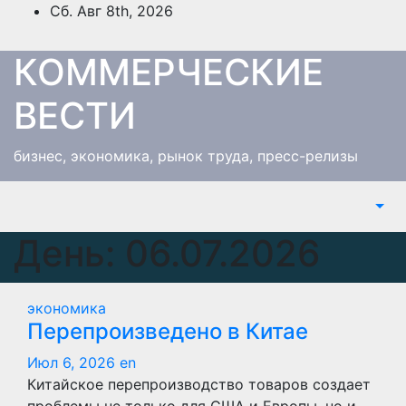
Перейти
Сб. Авг 8th, 2026
к
содержимому
КОММЕРЧЕСКИЕ
ВЕСТИ
бизнес, экономика, рынок труда, пресс-релизы
День:
06.07.2026
экономика
Перепроизведено в Китае
Июл 6, 2026
en
Китайское перепроизводство товаров создает