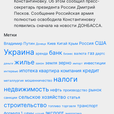
Константиновку. Об этом сообщил пресс-
секретарь президента России Дмитрий
Песков. Сообщение Российская армия
полностью освободила Константиновку
появились сначала на новости ДОНБАССА.
Метки
США
Россия
Владимир Путин
Киев
Китай
Крым
Донецк
Украина
банк
газ
аренда
валюта
дартс
бизнес
жилье
зерно
земля
инвестиции
закон
деньги
импорт
кредит
ипотека
квартира
компания
интервью
налоги
мошенничество
металлургия
недвижимость
рынок
нефть
производство
сельское хозяйство
статья
санкции
строительство
транспорт
топливо
торговля
экспорт
цены
формула 1
энергетика
штраф