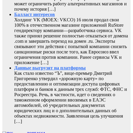
может ограничить работу альтернативных магазинов и
почему история […]
Балласт интересов
Холдинг VK (MOEX: VKCO) 16 июля продал свои
100% в отечественном магазине приложений RuStore
гендиректору компании—разработчика сервиса. VK
также принял решение полностью отказаться от домена
.com и завершить переход на домен .ru. Эксперты
связывают эти действия с попыткой компании снизить
санкционные риски после того, как Евросоюз ввел
ограничения против компании. Ранее сервисы VK и
приложение […]
Данные выгрузят на платформы
Как стало известно “Ъ”, вице-премьер Дмитрий
Григоренко утвердил «дорожную карту» по
предоставлению и оптимизации доступа цифровых
платформ и банков к данным трех служб: ФТС, ФНС и
Росреестра. Речь, в частности, идет о сведениях о
таможенном оформлении ввозимых в ЕАЭС
автомобилей, об учредительных документах
юридических лиц и о дополнительных данных об
объектах недвижимости. Заявленная цель улучшения
[…]