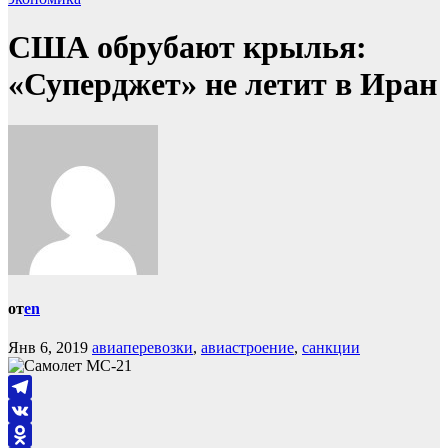
США обрубают крылья:
«Суперджет» не летит в Иран
от
en
Янв 6, 2019
авиаперевозки
,
авиастроение
,
санкции
Telegram
VK