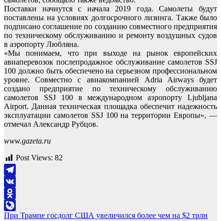
Поставки начнутся с начала 2019 года. Самолеты будут
поставлены на условиях долгосрочного лизинга. Также было
подписано соглашение по созданию совместного предприятия
по техническому обслуживанию и ремонту воздушных судов
в аэропорту Любляна.
«Мы понимаем, что при выходе на рынок европейских
авиаперевозок послепродажное обслуживание самолетов SSJ
100 должно быть обеспечено на серьезном профессиональном
уровне. Совместно с авиакомпанией Adria Airways будет
создано предприятие по техническому обслуживанию
самолетов SSJ 100 в международном аэропорту Ljubljana
Airport. Данная техническая площадка обеспечит надежность
эксплуатации самолетов SSJ 100 на территории Европы», —
отмечал Александр Рубцов.
www.gazeta.ru
Post Views:
82
Telegram
VK
Odnoklassniki
Навигация
При Трампе госдолг США увеличился более чем на $2 трлн
LiveJournal