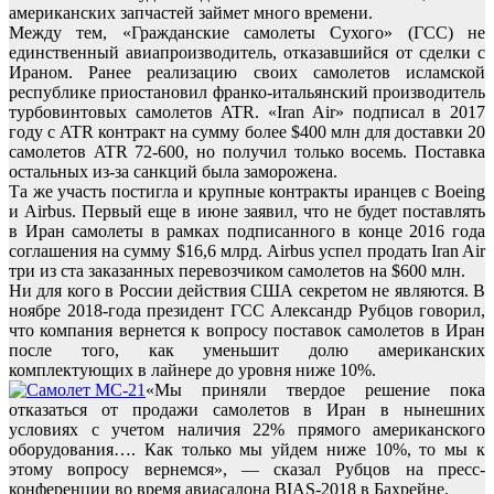
американских запчастей займет много времени.
Между тем, «Гражданские самолеты Сухого» (ГСС) не
единственный авиапроизводитель, отказавшийся от сделки с
Ираном. Ранее реализацию своих самолетов исламской
республике приостановил франко-итальянский производитель
турбовинтовых самолетов ATR. «Iran Air» подписал в 2017
году с ATR контракт на сумму более $400 млн для доставки 20
самолетов ATR 72-600, но получил только восемь. Поставка
остальных из-за санкций была заморожена.
Та же участь постигла и крупные контракты иранцев с Boeing
и Airbus. Первый еще в июне заявил, что не будет поставлять
в Иран самолеты в рамках подписанного в конце 2016 года
соглашения на сумму $16,6 млрд. Airbus успел продать Iran Air
три из ста заказанных перевозчиком самолетов на $600 млн.
Ни для кого в России действия США секретом не являются. В
ноябре 2018-года президент ГСС Александр Рубцов говорил,
что компания вернется к вопросу поставок самолетов в Иран
после того, как уменьшит долю американских
комплектующих в лайнере до уровня ниже 10%.
«Мы приняли твердое решение пока
отказаться от продажи самолетов в Иран в нынешних
условиях с учетом наличия 22% прямого американского
оборудования…. Как только мы уйдем ниже 10%, то мы к
этому вопросу вернемся», — сказал Рубцов на пресс-
конференции во время авиасалона BIAS-2018 в Бахрейне.