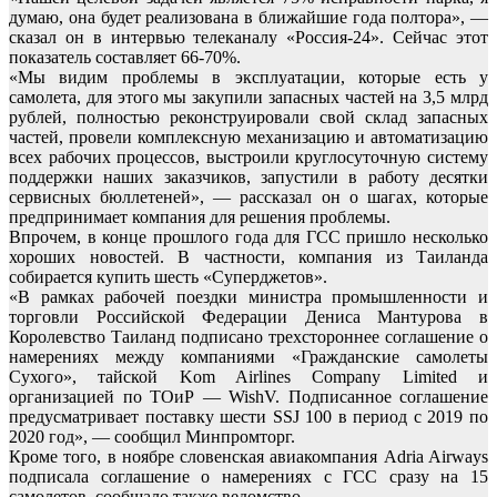
думаю, она будет реализована в ближайшие года полтора», —
сказал он в интервью телеканалу «Россия-24». Сейчас этот
показатель составляет 66-70%.
«Мы видим проблемы в эксплуатации, которые есть у
самолета, для этого мы закупили запасных частей на 3,5 млрд
рублей, полностью реконструировали свой склад запасных
частей, провели комплексную механизацию и автоматизацию
всех рабочих процессов, выстроили круглосуточную систему
поддержки наших заказчиков, запустили в работу десятки
сервисных бюллетеней», — рассказал он о шагах, которые
предпринимает компания для решения проблемы.
Впрочем, в конце прошлого года для ГСС пришло несколько
хороших новостей. В частности, компания из Таиланда
собирается купить шесть «Суперджетов».
«В рамках рабочей поездки министра промышленности и
торговли Российской Федерации Дениса Мантурова в
Королевство Таиланд подписано трехстороннее соглашение о
намерениях между компаниями «Гражданские самолеты
Сухого», тайской Kom Airlines Company Limited и
организацией по ТОиР — WishV. Подписанное соглашение
предусматривает поставку шести SSJ 100 в период с 2019 по
2020 год», — сообщил Минпромторг.
Кроме того, в ноябре словенская авиакомпания Adria Airways
подписала соглашение о намерениях с ГСС сразу на 15
самолетов, сообщало также ведомство.