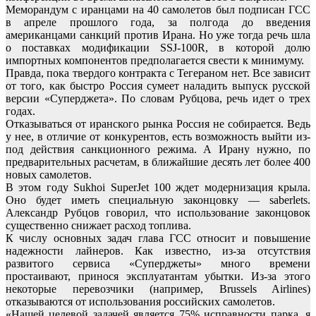
Меморандум с иранцами на 40 самолетов был подписан ГСС
в апреле прошлого года, за полгода до введения
американцами санкций против Ирана. Но уже тогда речь шла
о поставках модификации SSJ-100R, в которой долю
импортных компонентов предполагается свести к минимуму.
Правда, пока твердого контракта с Тегераном нет. Все зависит
от того, как быстро Россия сумеет наладить выпуск русской
версии «Суперджета». По словам Рубцова, речь идет о трех
годах.
Отказываться от иранского рынка Россия не собирается. Ведь
у нее, в отличие от конкурентов, есть возможность выйти из-
под действия санкционного режима. А Ирану нужно, по
предварительных расчетам, в ближайшие десять лет более 400
новых самолетов.
В этом году Sukhoi SuperJet 100 ждет модернизация крыла.
Оно будет иметь специальную законцовку — saberlets.
Александр Рубцов говорил, что использование законцовок
существенно снижает расход топлива.
К числу основных задач глава ГСС относит и повышение
надежности лайнеров. Как известно, из-за отсутствия
развитого сервиса «Суперджеты» много времени
простаивают, принося эксплуатантам убытки. Из-за этого
некоторые перевозчики (например, Brussels Airlines)
отказываются от использования российских самолетов.
«Нашей целевой задачей является 75% исправности парка, я