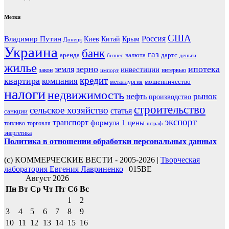
Метки
США
Россия
Владимир Путин
Киев
Китай
Крым
Донецк
Украина
банк
газ
аренда
валюта
дартс
бизнес
деньги
жилье
зерно
ипотека
земля
инвестиции
закон
интервью
импорт
кредит
квартира
компания
мошенничество
металлургия
налоги
недвижимость
рынок
нефть
производство
строительство
сельское хозяйство
статья
санкции
экспорт
транспорт
формула 1
цены
топливо
торговля
штраф
энергетика
Политика в отношении обработки персональных данных
(с) КОММЕРЧЕСКИЕ ВЕСТИ - 2005-2026 |
Творческая
лаборатория Евгения Лавриненко
| 015BE
Август 2026
Пн
Вт
Ср
Чт
Пт
Сб
Вс
1
2
3
4
5
6
7
8
9
10
11
12
13
14
15
16