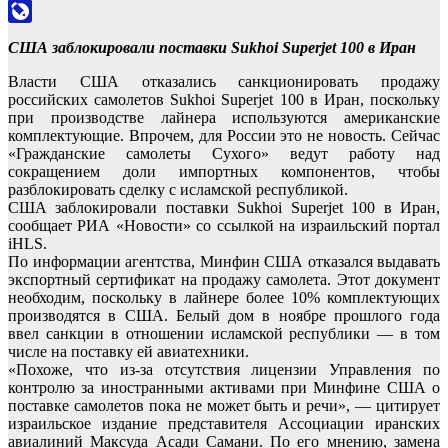
Odnoklassniki
LiveJournal
США заблокировали поставки Sukhoi Superjet 100 в Иран
Власти США отказались санкционировать продажу
российских самолетов Sukhoi Superjet 100 в Иран, поскольку
при производстве лайнера используются американские
комплектующие. Впрочем, для России это не новость. Сейчас
«Гражданские самолеты Сухого» ведут работу над
сокращением доли импортных компонентов, чтобы
разблокировать сделку с исламской республикой.
США заблокировали поставки Sukhoi Superjet 100 в Иран,
сообщает РИА «Новости» со ссылкой на израильский портал
iHLS.
По информации агентства, Минфин США отказался выдавать
экспортный сертификат на продажу самолета. Этот документ
необходим, поскольку в лайнере более 10% комплектующих
производятся в США. Белый дом в ноябре прошлого года
ввел санкции в отношении исламской республики — в том
числе на поставку ей авиатехники.
«Похоже, что из-за отсутствия лицензии Управления по
контролю за иностранными активами при Минфине США о
поставке самолетов пока не может быть и речи», — цитирует
израильское издание представителя Ассоциации иранских
авиалиний Максуда Асади Самани. По его мнению, замена