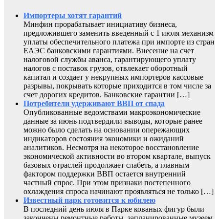
Импортеры хотят гарантий
Минфин прорабатывает инициативу бизнеса,
предложившего заменить введенный с 1 июля механизм
уплаты обеспечительного платежа при импорте из стран
ЕАЭС банковскими гарантиями. Внесение на счет
налоговой службы аванса, гарантирующего уплату
налогов с поставок грузов, отвлекает оборотный
капитал и создает у некрупных импортеров кассовые
разрывы, покрывать которые приходится в том числе за
счет дорогих кредитов. Банковские гарантии […]
Потребители удерживают ВВП от спада
Опубликованные ведомствами макроэкономические
данные за июнь подтвердили выводы, которые ранее
можно было сделать на основании опережающих
индикаторов состояния экономики и ожиданий
аналитиков. Несмотря на некоторое восстановление
экономической активности во втором квартале, выпуск
базовых отраслей продолжает слабеть, а главным
фактором поддержки ВВП остается внутренний
частный спрос. При этом признаки постепенного
охлаждения спроса начинают проявляться не только […]
Известный парк готовится к юбилею
В последний день июля в Парке кованых фигур были
закончены ремонтные работы, запланированные музеем