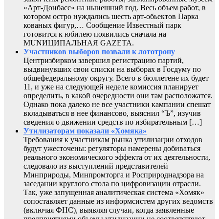
«Арт-Донбасс» на нынешний год. Весь объем работ, в
котором остро нуждались шесть арт-обьектов Парка
кованых фигур,… Сообщение Известный парк
готовится к юбилею появились сначала на
MUNИЦИПАЛЬНАЯ GAZЕТА.
Участников выборов позвали к лототрону
Центризбирком завершил регистрацию партий,
выдвинувших свои списки на выборах в Госдуму по
общефедеральному округу. Всего в бюллетене их будет
11, и уже на следующей неделе комиссия планирует
определить, в какой очередности они там расположатся.
Однако пока далеко не все участники кампании спешат
вкладываться в нее финансово, выяснил “Ъ”, изучив
сведения о движении средств по избирательным […]
Утилизаторам показали «Хомяка»
Требования к участникам рынка утилизации отходов
будут ужесточены: регуляторы намерены добиваться
реального экономического эффекта от их деятельности,
следовало из выступлений представителей
Минприроды, Минпромторга и Росприроднадзора на
заседании круглого стола по цифровизации отрасли.
Так, уже запущенная аналитическая система «Хомяк»
сопоставляет данные из информсистем других ведомств
(включая ФНС), выявляя случаи, когда заявленные
предприятиями объемы утилизации не соответствуют