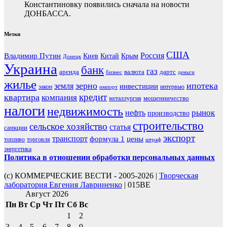
Константиновку появились сначала на новости
ДОНБАССА.
Метки
США
Россия
Владимир Путин
Киев
Китай
Крым
Донецк
Украина
банк
газ
аренда
валюта
дартс
бизнес
деньги
жилье
зерно
ипотека
земля
инвестиции
закон
интервью
импорт
кредит
квартира
компания
мошенничество
металлургия
налоги
недвижимость
рынок
нефть
производство
строительство
сельское хозяйство
статья
санкции
экспорт
транспорт
формула 1
цены
топливо
торговля
штраф
энергетика
Политика в отношении обработки персональных данных
(с) КОММЕРЧЕСКИЕ ВЕСТИ - 2005-2026 |
Творческая
лаборатория Евгения Лавриненко
| 015BE
Август 2026
Пн
Вт
Ср
Чт
Пт
Сб
Вс
1
2
3
4
5
6
7
8
9