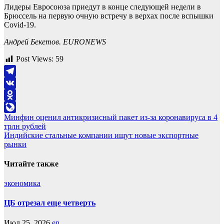
Лидеры Евросоюза приедут в конце следующей недели в
Брюссель на первую очную встречу в верхах после вспышки
Covid-19.
Андрей Бекетов. EURONEWS
Post Views:
59
Telegram
VK
Odnoklassniki
Навигация
Минфин оценил антикризисный пакет из-за коронавируса в 4
LiveJournal
трлн рублей
по
Индийские стальные компании ищут новые экспортные
записям
рынки
Читайте также
экономика
ЦБ отрезал еще четверть
Июл 25, 2026
en