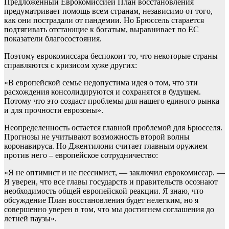
Предложенный Еврокомиссией План восстановления
предуматривает помощь всем странам, независимо от того,
как они пострадали от пандемии. Но Брюссель старается
подтягивать отстающие к богатым, выравнивает по ЕС
показатели благосостояния.
Поэтому еврокомиссара беспокоит то, что некоторые страны
справляются с кризисом хуже других:
«В европейской семье недопустима идея о том, что эти
расхождения консолидируются и сохранятся в будущем.
Потому что это создаст проблемы для нашего единого рынка
и для прочности еврозоны».
Неопределенность остается главной проблемой для Брюсселя.
Прогнозы не учитывают возможность второй волны
коронавируса. Но Джентилони считает главным оружием
против него – европейское сотрудничество:
«Я не оптимист и не пессимист, — заключил еврокомиссар. —
Я уверен, что все главы государств и правительств осознают
необходимость общей европейской реакции. Я знаю, что
обсуждение План восстановления будет нелегким, но я
совершенно уверен в том, что мы достигнем соглашения до
летней паузы».