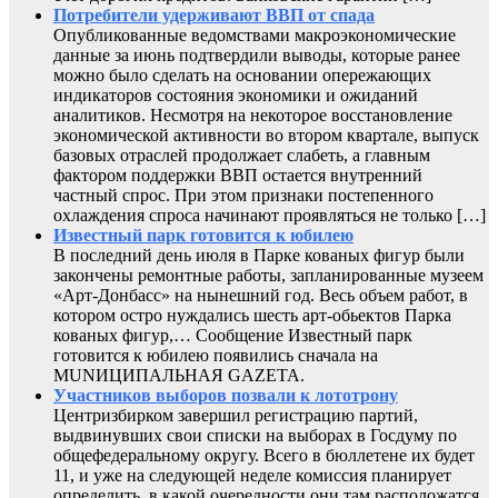
Потребители удерживают ВВП от спада
Опубликованные ведомствами макроэкономические
данные за июнь подтвердили выводы, которые ранее
можно было сделать на основании опережающих
индикаторов состояния экономики и ожиданий
аналитиков. Несмотря на некоторое восстановление
экономической активности во втором квартале, выпуск
базовых отраслей продолжает слабеть, а главным
фактором поддержки ВВП остается внутренний
частный спрос. При этом признаки постепенного
охлаждения спроса начинают проявляться не только […]
Известный парк готовится к юбилею
В последний день июля в Парке кованых фигур были
закончены ремонтные работы, запланированные музеем
«Арт-Донбасс» на нынешний год. Весь объем работ, в
котором остро нуждались шесть арт-обьектов Парка
кованых фигур,… Сообщение Известный парк
готовится к юбилею появились сначала на
MUNИЦИПАЛЬНАЯ GAZЕТА.
Участников выборов позвали к лототрону
Центризбирком завершил регистрацию партий,
выдвинувших свои списки на выборах в Госдуму по
общефедеральному округу. Всего в бюллетене их будет
11, и уже на следующей неделе комиссия планирует
определить, в какой очередности они там расположатся.