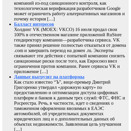
компаний из-под санкционного контроля, как
технологическая верификация разработчиков Google
может ограничить работу альтернативных магазинов и
почему история […]
Балласт интересов
Холдинг VK (MOEX: VKCO) 16 июля продал свои
100% в отечественном магазине приложений RuStore
гендиректору компании—разработчика сервиса. VK
также принял решение полностью отказаться от домена
.com и завершить переход на домен .ru. Эксперты
связывают эти действия с попыткой компании снизить
санкционные риски после того, как Евросоюз ввел
ограничения против компании. Ранее сервисы VK и
приложение […]
Данные выгрузят на платформы
Как стало известно “Ъ”, вице-премьер Дмитрий
Григоренко утвердил «дорожную карту» по
предоставлению и оптимизации доступа цифровых
платформ и банков к данным трех служб: ФТС, ФНС и
Росреестра. Речь, в частности, идет о сведениях о
таможенном оформлении ввозимых в ЕАЭС
автомобилей, об учредительных документах
юридических лиц и о дополнительных данных об
объектах недвижимости. Заявленная цель улучшения
[…]