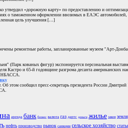
нко утвердил «дорожную карту» по предоставлению и оптимизац
дениях о таможенном оформлении ввозимых в ЕАЭС автомобилей,
ленная цель улучшения […]
кончены ремонтные работы, запланированные музеем "Арт-Донб
альня" (Парк кованых фигур) экспонируется персональная выстав
еля Кастро и 65-й годовщине разгрома десанта американских 
ДОНБАССА.
овку
. Об этом сообщил пресс-секретарь президента России Дмитрий
СА.
ина
жилье
банк
газ
земля
аренда
валюта
дартс
бизнес
закон
деньги
ть
сельское хозяйство
рынок
нефть
стать
производство
санкции