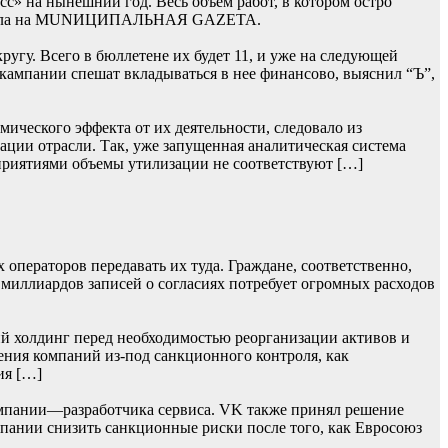
» на нынешний год. Весь объем работ, в котором остро
 сначала на MUNИЦИПАЛЬНАЯ GAZЕТА.
гу. Всего в бюллетене их будет 11, и уже на следующей
 кампании спешат вкладываться в нее финансово, выяснил “Ъ”,
ического эффекта от их деятельности, следовало из
ции отрасли. Так, уже запущенная аналитическая система
приятиями объемы утилизации не соответствуют […]
операторов передавать их туда. Граждане, соответственно,
 миллиардов записей о согласиях потребует огромных расходов
й холдинг перед необходимостью реорганизации активов и
ения компаний из-под санкционного контроля, как
ия […]
мпании—разработчика сервиса. VK также принял решение
омпании снизить санкционные риски после того, как Евросоюз