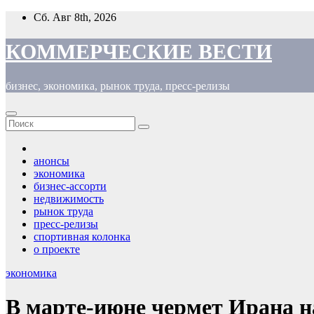
Перейти
Сб. Авг 8th, 2026
к
содержимому
КОММЕРЧЕСКИЕ ВЕСТИ
бизнес, экономика, рынок труда, пресс-релизы
анонсы
экономика
бизнес-ассорти
недвижимость
рынок труда
пресс-релизы
спортивная колонка
о проекте
экономика
В марте-июне чермет Ирана н