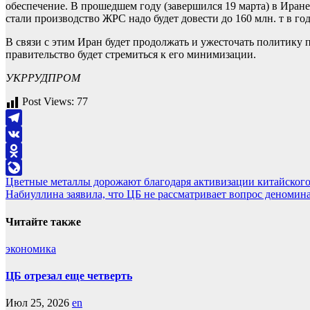
обеспечение. В прошедшем году (завершился 19 марта) в Иране 
стали производство ЖРС надо будет довести до 160 млн. т в год
В связи с этим Иран будет продолжать и ужесточать политику 
правительство будет стремиться к его минимизации.
УКРРУДПРОМ
Post Views:
77
Telegram
VK
Odnoklassniki
Навигация
Цветные металлы дорожают благодаря активизации китайского
LiveJournal
Набиуллина заявила, что ЦБ не рассматривает вопрос деномин
по
записям
Читайте также
экономика
ЦБ отрезал еще четверть
Июл 25, 2026
en