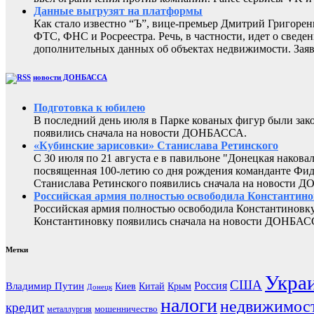
Данные выгрузят на платформы
Как стало известно “Ъ”, вице-премьер Дмитрий Григоре
ФТС, ФНС и Росреестра. Речь, в частности, идет о све
дополнительных данных об объектах недвижимости. Заяв
новости ДОНБАССА
Подготовка к юбилею
В последний день июля в Парке кованых фигур были за
появились сначала на новости ДОНБАССА.
«Кубинские зарисовки» Станислава Ретинского
С 30 июля по 21 августа е в павильоне "Донецкая наков
посвященная 100-летию со дня рождения команданте Фид
Станислава Ретинского появились сначала на новости 
Российская армия полностью освободила Константин
Российская армия полностью освободила Константиновку
Константиновку появились сначала на новости ДОНБАС
Метки
Укра
США
Россия
Владимир Путин
Киев
Китай
Крым
Донецк
налоги
недвижимос
кредит
мошенничество
металлургия