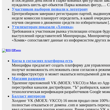
В последний день июля в Парке кованых фигур были зак
нуждались шесть арт-обьектов Парка кованых фигур,
Участников выборов позвали к лототрону
Центризбирком завершил регистрацию партий, выдвинувш
неделе комиссия планирует определить, в какой очередно
изучив сведения о движении средств по избирательным 
Утилизаторам показали «Хомяка»
Требования к участникам рынка утилизации отходов буду
выступлений представителей Минприроды, Минпромторга 
«Хомяк» сопоставляет данные из информсистем других в
ElPages
Когда в согласиях платформа есть
Минцифры предлагает создать платформу для управления 
получат возможность отслеживать свои согласия в режиме
на инфраструктуру и может оказаться неподъемной для м
Магазин разряжен
Удаление приложений VK (MOEX: VKCO) и Max из App Sto
перестройки каналов дистрибуции. “Ъ” разбирался, каки
технологическая верификация разработчиков Google може
Балласт интересов
Холдинг VK (MOEX: VKCO) 16 июля продал свои 100% в 
полностью отказаться от домена .com и завершить перехо
ввел ограничения против компании. Ранее сервисы VK 