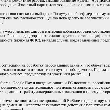
ончены ремонтные работы, запланированные музеем «Арт-Донбасс
… Сообщение Известный парк готовится к юбилею появились
их свои списки на выборах в Госдуму по общефедеральному окру
сти они там расположатся. Однако пока далеко не все участники
[…]
т ужесточены: регуляторы намерены добиваться реального эконом
и Росприроднадзора на заседании круглого стола по цифровиза
едомств (включая ФНС), выявляя случаи, когда заявленные пред
согласиями на обработку персональных данных, что обяжет всех 
 «одного окна» и отозвать их в случае необходимости. Передача
алого бизнеса, предупреждают участники рынка. […]
re и Google Play и введение санкций ЕС поставили российски
е юридические риски возникают при попытке вывести подраздел
т ограничить работу альтернативных магазинов и почему истор
отечественном магазине приложений RuStore гендиректору ко
д на домен .ru. Эксперты связывают эти действия с попыткой к
и приложение […]