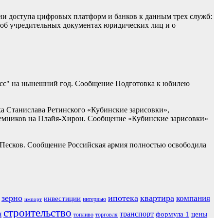
ии доступа цифровых платформ и банков к данным трех служб:
 об учредительных документах юридических лиц и о
асс" на нынешний год. Сообщение Подготовка к юбилею
ка Станислава Ретинского «Кубинские зарисовки»,
наемников на Плайя-Хирон. Сообщение «Кубинские зарисовки»
 Песков. Сообщение Российская армия полностью освободила
зерно
ипотека
квартира
компания
инвестиции
интервью
импорт
строительство
я
транспорт
формула 1
цены
топливо
торговля