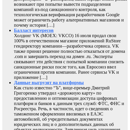
возникают при попытке вывести подразделения
компаний из-под санкционного контроля, как
технологическая верификация разработчиков Google
может ограничить работу альтернативных магазинов и
почему история […]
Балласт интересов
Холдинг VK (MOEX: VKCO) 16 июля продал свои
100% в отечественном магазине приложений RuStore
гендиректору компании—разработчика сервиса. VK
также принял решение полностью отказаться от домена
.com и завершить переход на домен .ru. Эксперты
связывают эти действия с попыткой компании снизить
санкционные риски после того, как Евросоюз ввел
ограничения против компании. Ранее сервисы VK и
приложение […]
Данные выгрузят на платформы
Как стало известно “Ъ”, вице-премьер Дмитрий
Григоренко утвердил «дорожную карту» по
предоставлению и оптимизации доступа цифровых
платформ и банков к данным трех служб: ФТС, ФНС и
Росреестра. Речь, в частности, идет о сведениях о
таможенном оформлении ввозимых в ЕАЭС
автомобилей, об учредительных документах
юридических лиц и о дополнительных данных об
объектах недвижимости. Заявленная цель улучшения