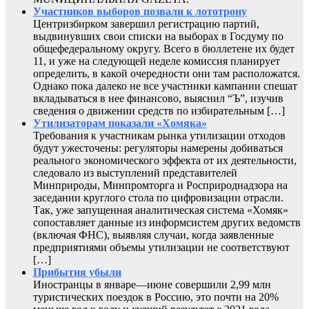
Участников выборов позвали к лототрону
Центризбирком завершил регистрацию партий,
выдвинувших свои списки на выборах в Госдуму по
общефедеральному округу. Всего в бюллетене их будет
11, и уже на следующей неделе комиссия планирует
определить, в какой очередности они там расположатся.
Однако пока далеко не все участники кампании спешат
вкладываться в нее финансово, выяснил “Ъ”, изучив
сведения о движении средств по избирательным […]
Утилизаторам показали «Хомяка»
Требования к участникам рынка утилизации отходов
будут ужесточены: регуляторы намерены добиваться
реального экономического эффекта от их деятельности,
следовало из выступлений представителей
Минприроды, Минпромторга и Росприроднадзора на
заседании круглого стола по цифровизации отрасли.
Так, уже запущенная аналитическая система «Хомяк»
сопоставляет данные из информсистем других ведомств
(включая ФНС), выявляя случаи, когда заявленные
предприятиями объемы утилизации не соответствуют
[…]
Прибытия убыли
Иностранцы в январе—июне совершили 2,99 млн
туристических поездок в Россию, это почти на 20%