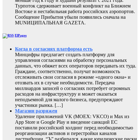
меньше год к году и худший результат с 2021 года.
Турпоток сдерживает военный конфликт на Ближнем
Востоке и нестабильная работа российских аэропортов.
Сообщение Прибытия убыли появились сначала на
MUNИЦИПАЛЬНАЯ GAZЕТА.
ElPages
Когда в согласиях платформа есть
Минцифры предлагает создать платформу для
управления согласиями на обработку персональных
данных, что обяжет всех операторов передавать их туда.
Граждане, соответственно, получат возможность
отслеживать свои согласия в режиме «одного окна» и
отозвать их в случае необходимости. Передача
миллиардов записей о согласиях потребует огромных
расходов на инфраструктуру и может оказаться
неподъемной для малого бизнеса, предупреждают
участники рынка. […]
Магазин разряжен
Удаление приложений VK (MOEX: VKCO) и Max из
App Store и Google Play и введение санкций ЕС
поставили российский холдинг перед необходимостью
реорганизации активов и перестройки каналов
дистрибуции. “Ъ” разбирался, какие юридические риски