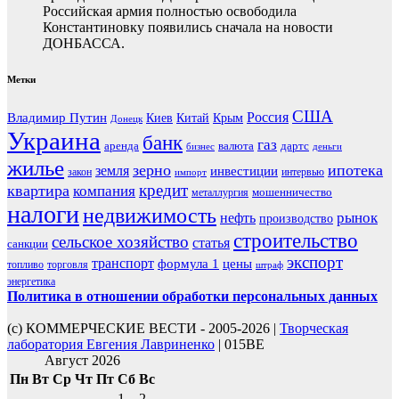
Российская армия полностью освободила
Константиновку появились сначала на новости
ДОНБАССА.
Метки
США
Россия
Владимир Путин
Киев
Китай
Крым
Донецк
Украина
банк
газ
аренда
валюта
дартс
бизнес
деньги
жилье
зерно
ипотека
земля
инвестиции
закон
интервью
импорт
кредит
квартира
компания
мошенничество
металлургия
налоги
недвижимость
рынок
нефть
производство
строительство
сельское хозяйство
статья
санкции
экспорт
транспорт
формула 1
цены
топливо
торговля
штраф
энергетика
Политика в отношении обработки персональных данных
(с) КОММЕРЧЕСКИЕ ВЕСТИ - 2005-2026 |
Творческая
лаборатория Евгения Лавриненко
| 015BE
Август 2026
Пн
Вт
Ср
Чт
Пт
Сб
Вс
1
2