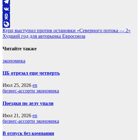
Telegram
VK
Odnoklassniki
Навигация
Курц выступил против остановки «Северного потока — 2»
LiveJournal
Худший год для авторынка Евросоюза
по
записям
Читайте также
экономика
ЦБ отрезал еще четверть
Июл 25, 2026
en
бизнес-ассорти
экономика
Поездки по делу упали
Июл 21, 2026
en
бизнес-ассорти
экономика
В отпуск без компании