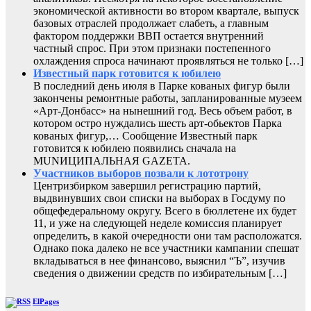
экономической активности во втором квартале, выпуск
базовых отраслей продолжает слабеть, а главным
фактором поддержки ВВП остается внутренний
частный спрос. При этом признаки постепенного
охлаждения спроса начинают проявляться не только […]
Известный парк готовится к юбилею
В последний день июля в Парке кованых фигур были
закончены ремонтные работы, запланированные музеем
«Арт-Донбасс» на нынешний год. Весь объем работ, в
котором остро нуждались шесть арт-обьектов Парка
кованых фигур,… Сообщение Известный парк
готовится к юбилею появились сначала на
MUNИЦИПАЛЬНАЯ GAZЕТА.
Участников выборов позвали к лототрону
Центризбирком завершил регистрацию партий,
выдвинувших свои списки на выборах в Госдуму по
общефедеральному округу. Всего в бюллетене их будет
11, и уже на следующей неделе комиссия планирует
определить, в какой очередности они там расположатся.
Однако пока далеко не все участники кампании спешат
вкладываться в нее финансово, выяснил “Ъ”, изучив
сведения о движении средств по избирательным […]
ElPages