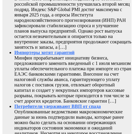
российской промышленности улучшилась второй месяц
подряд. Индекс S&P Global PMI достиг максимума с
января 2025 года, а опросы Института
народнохозяйственного прогнозирования (ИНП) РАН
зафиксировали стабилизацию спроса и улучшение
планов выпуска предприятий. Однако рост выпуска
остается незначительным и опирается только на
внутренние заказы, предприятия продолжают сокращать
занятость и запасы, а […]
Импортеры хотят гарантий
Минфин прорабатывает инициативу бизнеса,
предложившего заменить введенный с 1 июля механизм
уплаты обеспечительного платежа при импорте из стран
ЕАЭС банковскими гарантиями. Внесение на счет
налоговой службы аванса, гарантирующего уплату
налогов с поставок грузов, отвлекает оборотный
капитал и создает у некрупных импортеров кассовые
разрывы, покрывать которые приходится в том числе за
счет дорогих кредитов. Банковские гарантии […]
Потребители удерживают ВВП от спада
Опубликованные ведомствами макроэкономические
данные за июнь подтвердили выводы, которые ранее
можно было сделать на основании опережающих
индикаторов состояния экономики и ожиданий
аналитиков. Несмотря на некоторое восстановление