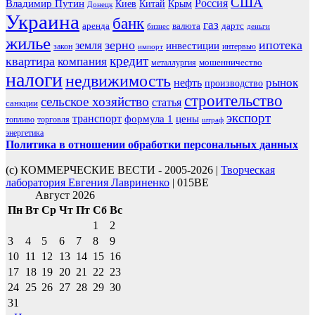
США
Россия
Владимир Путин
Киев
Китай
Крым
Донецк
Украина
банк
газ
аренда
валюта
дартс
бизнес
деньги
жилье
зерно
ипотека
земля
инвестиции
закон
интервью
импорт
кредит
квартира
компания
мошенничество
металлургия
налоги
недвижимость
рынок
нефть
производство
строительство
сельское хозяйство
статья
санкции
экспорт
транспорт
формула 1
цены
топливо
торговля
штраф
энергетика
Политика в отношении обработки персональных данных
(с) КОММЕРЧЕСКИЕ ВЕСТИ - 2005-2026 |
Творческая
лаборатория Евгения Лавриненко
| 015BE
Август 2026
Пн
Вт
Ср
Чт
Пт
Сб
Вс
1
2
3
4
5
6
7
8
9
10
11
12
13
14
15
16
17
18
19
20
21
22
23
24
25
26
27
28
29
30
31