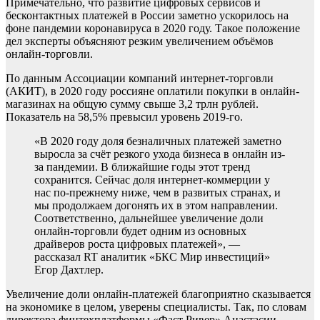
Примечательно, что развитие цифровых сервисов и
бесконтактных платежей в России заметно ускорилось на
фоне пандемии коронавируса в 2020 году. Такое положение
дел эксперты объясняют резким увеличением объёмов
онлайн-торговли.
По данным Ассоциации компаний интернет-торговли
(АКИТ), в 2020 году россияне оплатили покупки в онлайн-
магазинах на общую сумму свыше 3,2 трлн рублей.
Показатель на 58,5% превысил уровень 2019-го.
«В 2020 году доля безналичных платежей заметно
выросла за счёт резкого ухода бизнеса в онлайн из-
за пандемии. В ближайшие годы этот тренд
сохранится. Сейчас доля интернет-коммерции у
нас по-прежнему ниже, чем в развитых странах, и
мы продолжаем догонять их в этом направлении.
Соответственно, дальнейшее увеличение доли
онлайн-торговли будет одним из основных
драйверов роста цифровых платежей», —
рассказал RT аналитик «БКС Мир инвестиций»
Егор Дахтлер.
Увеличение доли онлайн-платежей благоприятно сказывается
на экономике в целом, уверены специалисты. Так, по словам
директора финтехплатформы «Фаст Ривер» Анастасии