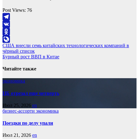
Post Views:
76
Telegram
VK
Odnoklassniki
Навигация
США внесли семь китайских технологических компаний в
LiveJournal
чёрный список
по
Бурный рост ВВП в Китае
записям
Читайте также
экономика
ЦБ отрезал еще четверть
Июл 25, 2026
en
бизнес-ассорти
экономика
Поездки по делу упали
Июл 21, 2026
en