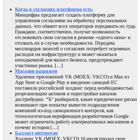
Когда в согласиях платформа есть
Минцифры предлагает создать платформу для
управления согласиями на обработку персональных
данных, что обяжет всех операторов передавать их туда.
Граждане, соответственно, получат возможность
отслеживать свои согласия в режиме «одного окна» и
отозвать их в случае необходимости. Передача
миллиардов записей о согласиях потребует огромных
расходов на инфраструктуру и может оказаться
неподъемной для малого бизнеса, предупреждают
участники рынка. […]
Магазин разряжен
Удаление приложений VK (MOEX: VKCO) и Max из
App Store и Google Play и введение санкций ЕС
поставили российский холдинг перед необходимостью
реорганизации активов и перестройки каналов
дистрибуции. “Ъ” разбирался, какие юридические риски
возникают при попытке вывести подразделения
компаний из-под санкционного контроля, как
технологическая верификация разработчиков Google
может ограничить работу альтернативных магазинов и
почему история […]
Балласт интересов
Холдинг VK (MOEX: VKCO) 16 июля продал свои