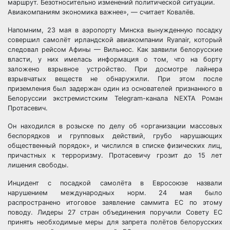
маршрут. Безотносительно изменений политической ситуации.
Авиакомпаниям экономика важнее», — считает Ковалёв.
Напомним, 23 мая в аэропорту Минска вынужденную посадку
совершил самолёт ирландской авиакомпании Ryanair, который
следовал рейсом Афины — Вильнюс. Как заявили белорусские
власти, у них имелась информация о том, что на борту
заложено взрывное устройство. При досмотре лайнера
взрывчатых веществ не обнаружили. При этом после
приземления был задержан один из основателей признанного в
Белоруссии экстремистским Telegram-канала NEXTA Роман
Протасевич.
Он находился в розыске по делу об «организации массовых
беспорядков и групповых действий, грубо нарушающих
общественный порядок», и числился в списке физических лиц,
причастных к терроризму. Протасевичу грозит до 15 лет
лишения свободы.
Инцидент с посадкой самолёта в Евросоюзе назвали
нарушением международных норм. 24 мая было
распространено итоговое заявление саммита ЕС по этому
поводу. Лидеры 27 стран объединения поручили Совету ЕС
принять необходимые меры для запрета полётов белорусских