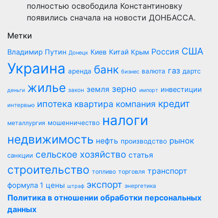
полностью освободила Константиновку
появились сначала на новости ДОНБАССА.
Метки
США
Россия
Владимир Путин
Киев
Китай
Крым
Донецк
Украина
банк
газ
аренда
валюта
дартс
бизнес
жилье
зерно
земля
инвестиции
закон
деньги
импорт
кредит
ипотека
квартира
компания
интервью
налоги
мошенничество
металлургия
недвижимость
рынок
нефть
производство
сельское хозяйство
статья
санкции
строительство
транспорт
топливо
торговля
экспорт
цены
формула 1
энергетика
штраф
Политика в отношении обработки персональных
данных