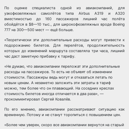
По оценке специалиста одной из авиакомпаний, для
узкофюзеляжных самолётов типа Airbus A319 и A320
вместимостью до 160 пассажиров лишний час полёта
обойдётся в $8—10 тыс., для широкофюзеляжных вроде Boeing
777 на 300—500 мест — ещё больше.
«Теоретически эти дополнительные расходы могут привести к
подорожанию билетов. Для перелётов, продолжительность
которых до изменений маршрута составляла три часа, лишний
час даст заметную прибавку к тарифу.
«Не думаю, что авиакомпании переложат эти дополнительные
расходы на пассажиров. То есть не объявят об изменении
стоимости. Пассажиры ведь могут и отказаться летать по
новым ценам. А незаметно заложить эти затраты в тариф
можно, тем более что он плавающий. На соседних креслах
стоимость билетов иногда отличается в два раза», —
прокомментировал Сергей Ковалёв.
По его мнению, авиакомпании рассматривают ситуацию как
временную. Потому и не станут торопиться с повышением цен.
«Более чем уверен, скоро все авиакомпании вернутся на старый