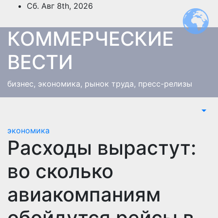
Перейти
Сб. Авг 8th, 2026
к
содержимому
КОММЕРЧЕСКИЕ
ВЕСТИ
бизнес, экономика, рынок труда, пресс-релизы
экономика
Расходы вырастут:
во сколько
авиакомпаниям
обойдутся рейсы в