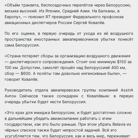
«Объём транзита, беспосадочных перелётов через Белоруссию,
весьма высокий. Из Японии, Средней Азии. На Балканы, в
Европу», — пояснил RT президент Федерального профсоюза
авиационных диспетчеров России Сергей Ковалёв.
По его оценке, в первую очередь от ухода из её воздушного
пространства иностранных авиаперевозчиков убытки понесёт
сама Белоруссия.
«Страна потеряет сборы за организацию воздушного движения
— диспетчерского сопровождения. Стоит оно минимум $150 за
100 км. Допустим, самолёт прошёл над Белоруссией 400 км,
сбор — $600. А полёты там довольно интенсивные были», —
говорит Ковалёв.
Руководитель отдела авиаперевозок группы компаний AsstrA
Антон Сейчасов также солидарен с Ковалёвым: в первую
очередь убытки будет нести Белоруссия.
«Это крах для имиджа Белоруссии, и будет достаточно сложно
в дальнейшем убедить авиакомпании работать с этим
государством, как это было раньше. При этом убрать Belavia из
чёрных списков также будет непростой задачей. Всё это
усугубляется тем, что Белоруссия, как и весь мир, переживает