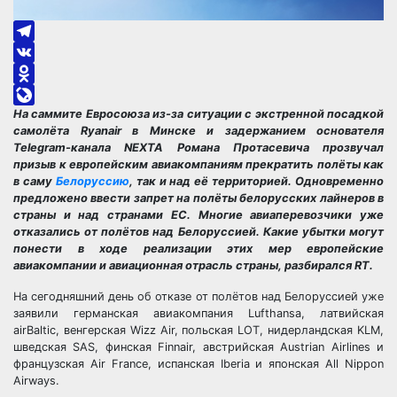
Telegram
VK
Odnoklassniki
На саммите Евросоюза из-за ситуации с экстренной посадкой
LiveJournal
самолёта Ryanair в Минске и задержанием основателя
Telegram-канала NEXTA Романа Протасевича прозвучал
призыв к европейским авиакомпаниям прекратить полёты как
в саму
Белоруссию
, так и над её территорией. Одновременно
предложено ввести запрет на полёты белорусских лайнеров в
страны и над странами ЕС. Многие авиаперевозчики уже
отказались от полётов над Белоруссией. Какие убытки могут
понести в ходе реализации этих мер европейские
авиакомпании и авиационная отрасль страны, разбирался RT.
На сегодняшний день об отказе от полётов над Белоруссией уже
заявили германская авиакомпания Lufthansa, латвийская
airBaltic, венгерская Wizz Air, польская LOT, нидерландская KLM,
шведская SAS, финская Finnair, австрийская Austrian Airlines и
французская Air France, испанская Iberia и японская All Nippon
Airways.