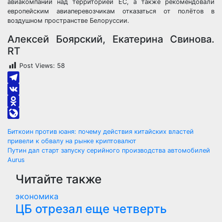
авиакомпаний над территорией ЕС, а также рекомендовали
европейским авиаперевозчикам отказаться от полётов в
воздушном пространстве Белоруссии.
Алексей Боярский, Екатерина Свинова.
RT
Post Views:
58
Telegram
VK
Odnoklassniki
LiveJournal
Навигация
Биткоин против юаня: почему действия китайских властей
привели к обвалу на рынке криптовалют
по
Путин дал старт запуску серийного производства автомобилей
Aurus
записям
Читайте также
экономика
ЦБ отрезал еще четверть