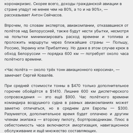
коронакризис. Скорее всего, доходы гражданской авиации в
стране упадут не менее чем на 80%, а то и на 90%», —
рассказывает Антон Сейчасов.
Впрочем, по словам экспертов, авиакомпании, отказавшиеся от
полётов над Белоруссией, также будут нести убытки, несмотря
на попытки минимизировать расход времени и топлива и
проложить маршруты через ближайшие страны — Польшу,
Россию, Украину или Прибалтику. Но даже в этом случае крюк в
обход Белоруссии — порядка 600 км — потребует около часа
полётного времени.
«Час полёта — около трёх тонн авиационного керосина», —
замечает Сергей Ковалёв.
При средней стоимости тонны в $470 только дополнительное
горючее обойдётся в $1410. Лишние 600 км диспетчерского
сопровождения — это ещё $900. Час полётного времени
командира воздушного судна в разных авиакомпаниях может
заметно отличаться, но в среднем для Европы — $300.
Разумеется, дополнительное время будет оплачено и другим
членам экипажа — второму пилоту, бортпроводникам. Плюс в
себестоимость часа включаются амортизация, навигационное
обслуживание и ещё множество составляющих.