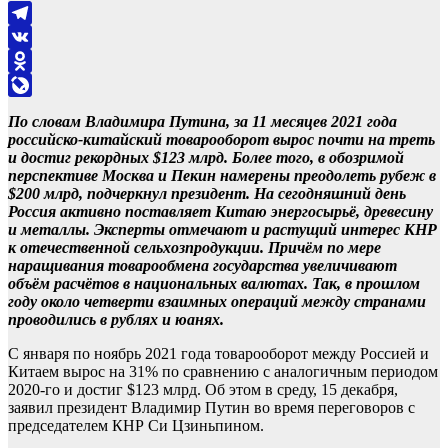
Telegram
VK
Odnoklassniki
LiveJournal
По словам Владимира Путина, за 11 месяцев 2021 года
российско-китайский товарооборот вырос почти на треть
и достиг рекордных $123 млрд. Более того, в обозримой
перспективе Москва и Пекин намерены преодолеть рубеж в
$200 млрд, подчеркнул президент. На сегодняшний день
Россия активно поставляет Китаю энергосырьё, древесину
и металлы. Эксперты отмечают и растущий интерес КНР
к отечественной сельхозпродукции. Причём по мере
наращивания товарообмена государства увеличивают
объём расчётов в национальных валютах. Так, в прошлом
году около четверти взаимных операций между странами
проводились в рублях и юанях.
С января по ноябрь 2021 года товарооборот между Россией и
Китаем вырос на 31% по сравнению с аналогичным периодом
2020-го и достиг $123 млрд. Об этом в среду, 15 декабря,
заявил президент Владимир Путин во время переговоров с
председателем КНР Си Цзиньпином.