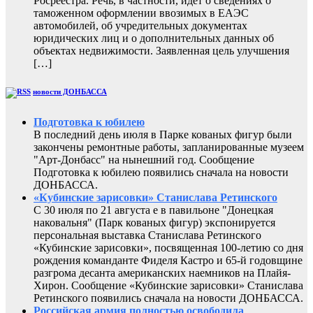
Росреестра. Речь, в частности, идет о сведениях о
таможенном оформлении ввозимых в ЕАЭС
автомобилей, об учредительных документах
юридических лиц и о дополнительных данных об
объектах недвижимости. Заявленная цель улучшения
[…]
новости ДОНБАССА
Подготовка к юбилею
В последний день июля в Парке кованых фигур были
закончены ремонтные работы, запланированные музеем
"Арт-Донбасс" на нынешний год. Сообщение
Подготовка к юбилею появились сначала на новости
ДОНБАССА.
«Кубинские зарисовки» Станислава Ретинского
С 30 июля по 21 августа е в павильоне "Донецкая
наковальня" (Парк кованых фигур) экспонируется
персональная выставка Станислава Ретинского
«Кубинские зарисовки», посвященная 100-летию со дня
рождения команданте Фиделя Кастро и 65-й годовщине
разгрома десанта американских наемников на Плайя-
Хирон. Сообщение «Кубинские зарисовки» Станислава
Ретинского появились сначала на новости ДОНБАССА.
Российская армия полностью освободила