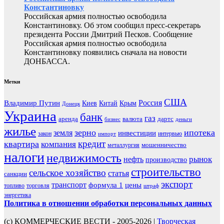
Константиновку
Российская армия полностью освободила
Константиновку. Об этом сообщил пресс-секретарь
президента России Дмитрий Песков. Сообщение
Российская армия полностью освободила
Константиновку появились сначала на новости
ДОНБАССА.
Метки
США
Россия
Владимир Путин
Киев
Китай
Крым
Донецк
Украина
банк
газ
аренда
валюта
дартс
бизнес
деньги
жилье
зерно
ипотека
земля
инвестиции
закон
интервью
импорт
кредит
квартира
компания
мошенничество
металлургия
налоги
недвижимость
рынок
нефть
производство
строительство
сельское хозяйство
статья
санкции
экспорт
транспорт
формула 1
цены
топливо
торговля
штраф
энергетика
Политика в отношении обработки персональных данных
(с) КОММЕРЧЕСКИЕ ВЕСТИ - 2005-2026 |
Творческая