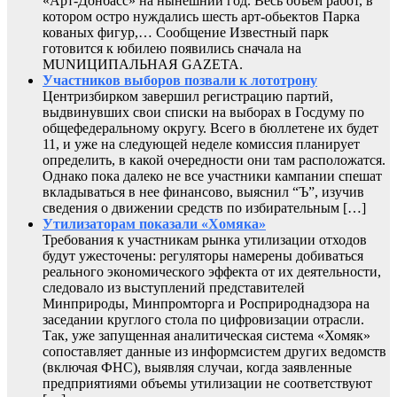
«Арт-Донбасс» на нынешний год. Весь объем работ, в
котором остро нуждались шесть арт-обьектов Парка
кованых фигур,… Сообщение Известный парк
готовится к юбилею появились сначала на
MUNИЦИПАЛЬНАЯ GAZЕТА.
Участников выборов позвали к лототрону
Центризбирком завершил регистрацию партий,
выдвинувших свои списки на выборах в Госдуму по
общефедеральному округу. Всего в бюллетене их будет
11, и уже на следующей неделе комиссия планирует
определить, в какой очередности они там расположатся.
Однако пока далеко не все участники кампании спешат
вкладываться в нее финансово, выяснил “Ъ”, изучив
сведения о движении средств по избирательным […]
Утилизаторам показали «Хомяка»
Требования к участникам рынка утилизации отходов
будут ужесточены: регуляторы намерены добиваться
реального экономического эффекта от их деятельности,
следовало из выступлений представителей
Минприроды, Минпромторга и Росприроднадзора на
заседании круглого стола по цифровизации отрасли.
Так, уже запущенная аналитическая система «Хомяк»
сопоставляет данные из информсистем других ведомств
(включая ФНС), выявляя случаи, когда заявленные
предприятиями объемы утилизации не соответствуют