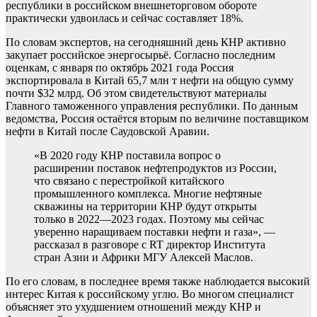
республики в российском внешнеторговом обороте
практически удвоилась и сейчас составляет 18%.
По словам экспертов, на сегодняшний день КНР активно
закупает российское энергосырьё. Согласно последним
оценкам, с января по октябрь 2021 года Россия
экспортировала в Китай 65,7 млн т нефти на общую сумму
почти $32 млрд. Об этом свидетельствуют материалы
Главного таможенного управления республики. По данным
ведомства, Россия остаётся вторым по величине поставщиком
нефти в Китай после Саудовской Аравии.
«В 2020 году КНР поставила вопрос о
расширении поставок нефтепродуктов из России,
что связано с перестройкой китайского
промышленного комплекса. Многие нефтяные
скважины на территории КНР будут открыты
только в 2022—2023 годах. Поэтому мы сейчас
уверенно наращиваем поставки нефти и газа», —
рассказал в разговоре с RT директор Института
стран Азии и Африки МГУ Алексей Маслов.
По его словам, в последнее время также наблюдается высокий
интерес Китая к российскому углю. Во многом специалист
объясняет это ухудшением отношений между КНР и