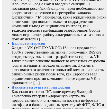
App Store и Google Play и введение санкций ЕС
поставили российский холдинг перед необходимостью
реорганизации активов и перестройки каналов
дистрибуции. “Ъ” разбирался, какие юридические риски
возникают при попытке вывести подразделения
компаний из-под санкционного контроля, как
технологическая верификация разработчиков Google
может ограничить работу альтернативных магазинов и
почему история […]
Балласт интересов
Холдинг VK (MOEX: VKCO) 16 июля продал свои
100% в отечественном магазине приложений RuStore
гендиректору компании—разработчика сервиса. VK
также принял решение полностью отказаться от домена
.com и завершить переход на домен .ru. Эксперты
связывают эти действия с попыткой компании снизить
санкционные риски после того, как Евросоюз ввел
ограничения против компании. Ранее сервисы VK и
приложение […]
Данные выгрузят на платформы
Как стало известно “Ъ”, вице-премьер Дмитрий
Григоренко утвердил «дорожную карту» по
предоставлению и оптимизации доступа цифровых
платформ и банков к данным трех служб: ФТС, ФНС и