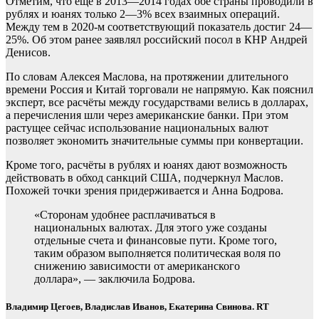
Отметим, что ещё в 2013—2014 годах обе страны проводили в
рублях и юанях только 2—3% всех взаимных операций.
Между тем в 2020-м соответствующий показатель достиг 24—
25%. Об этом ранее заявлял российский посол в КНР Андрей
Денисов.
По словам Алексея Маслова, на протяжении длительного
времени Россия и Китай торговали не напрямую. Как пояснил
эксперт, все расчёты между государствами велись в долларах,
а перечисления шли через американские банки. При этом
растущее сейчас использование национальных валют
позволяет экономить значительные суммы при конвертации.
Кроме того, расчёты в рублях и юанях дают возможность
действовать в обход санкций США, подчеркнул Маслов.
Похожей точки зрения придерживается и Анна Бодрова.
«Сторонам удобнее расплачиваться в
национальных валютах. Для этого уже созданы
отдельные счета и финансовые пути. Кроме того,
таким образом выполняется политическая воля по
снижению зависимости от американского
доллара», — заключила Бодрова.
Владимир Цегоев, Владислав Иванов, Екатерина Свинова. RT