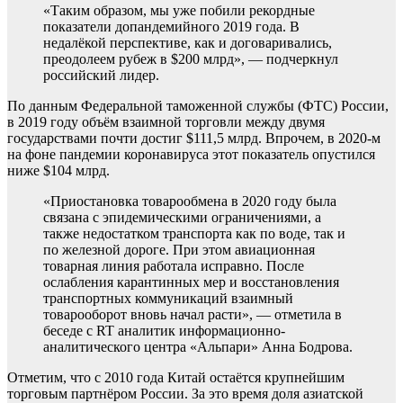
«Таким образом, мы уже побили рекордные
показатели допандемийного 2019 года. В
недалёкой перспективе, как и договаривались,
преодолеем рубеж в $200 млрд», — подчеркнул
российский лидер.
По данным Федеральной таможенной службы (ФТС) России,
в 2019 году объём взаимной торговли между двумя
государствами почти достиг $111,5 млрд. Впрочем, в 2020-м
на фоне пандемии коронавируса этот показатель опустился
ниже $104 млрд.
«Приостановка товарообмена в 2020 году была
связана с эпидемическими ограничениями, а
также недостатком транспорта как по воде, так и
по железной дороге. При этом авиационная
товарная линия работала исправно. После
ослабления карантинных мер и восстановления
транспортных коммуникаций взаимный
товарооборот вновь начал расти», — отметила в
беседе с RT аналитик информационно-
аналитического центра «Альпари» Анна Бодрова.
Отметим, что с 2010 года Китай остаётся крупнейшим
торговым партнёром России. За это время доля азиатской