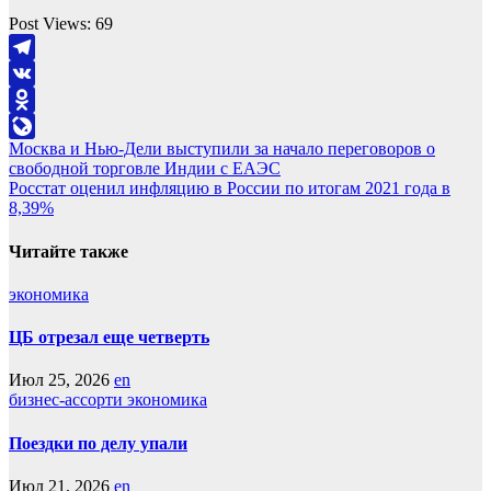
Post Views:
69
Telegram
VK
Odnoklassniki
Навигация
Москва и Нью-Дели выступили за начало переговоров о
LiveJournal
свободной торговле Индии с ЕАЭС
по
Росстат оценил инфляцию в России по итогам 2021 года в
записям
8,39%
Читайте также
экономика
ЦБ отрезал еще четверть
Июл 25, 2026
en
бизнес-ассорти
экономика
Поездки по делу упали
Июл 21, 2026
en