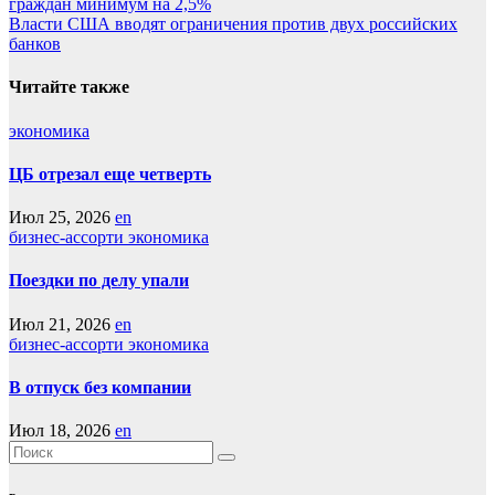
граждан минимум на 2,5%
по
Власти США вводят ограничения против двух российских
записям
банков
Читайте также
экономика
ЦБ отрезал еще четверть
Июл 25, 2026
en
бизнес-ассорти
экономика
Поездки по делу упали
Июл 21, 2026
en
бизнес-ассорти
экономика
В отпуск без компании
Июл 18, 2026
en