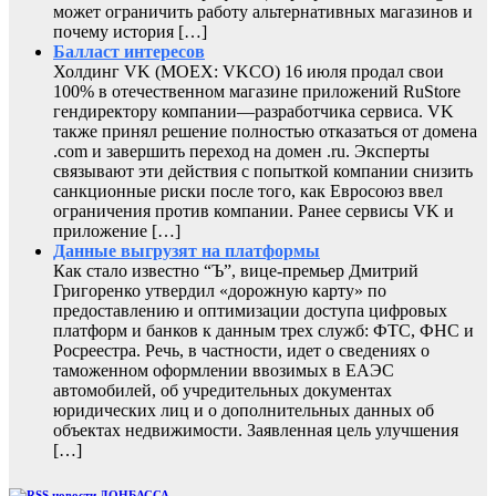
может ограничить работу альтернативных магазинов и
почему история […]
Балласт интересов
Холдинг VK (MOEX: VKCO) 16 июля продал свои
100% в отечественном магазине приложений RuStore
гендиректору компании—разработчика сервиса. VK
также принял решение полностью отказаться от домена
.com и завершить переход на домен .ru. Эксперты
связывают эти действия с попыткой компании снизить
санкционные риски после того, как Евросоюз ввел
ограничения против компании. Ранее сервисы VK и
приложение […]
Данные выгрузят на платформы
Как стало известно “Ъ”, вице-премьер Дмитрий
Григоренко утвердил «дорожную карту» по
предоставлению и оптимизации доступа цифровых
платформ и банков к данным трех служб: ФТС, ФНС и
Росреестра. Речь, в частности, идет о сведениях о
таможенном оформлении ввозимых в ЕАЭС
автомобилей, об учредительных документах
юридических лиц и о дополнительных данных об
объектах недвижимости. Заявленная цель улучшения
[…]
новости ДОНБАССА