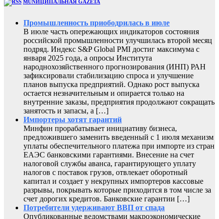
MUNИЦИПАЛЬНАЯ GAZЕТА
Промышленность приободрилась в июле
В июле часть опережающих индикаторов состояния
российской промышленности улучшилась второй месяц
подряд. Индекс S&P Global PMI достиг максимума с
января 2025 года, а опросы Института
народнохозяйственного прогнозирования (ИНП) РАН
зафиксировали стабилизацию спроса и улучшение
планов выпуска предприятий. Однако рост выпуска
остается незначительным и опирается только на
внутренние заказы, предприятия продолжают сокращать
занятость и запасы, а […]
Импортеры хотят гарантий
Минфин прорабатывает инициативу бизнеса,
предложившего заменить введенный с 1 июля механизм
уплаты обеспечительного платежа при импорте из стран
ЕАЭС банковскими гарантиями. Внесение на счет
налоговой службы аванса, гарантирующего уплату
налогов с поставок грузов, отвлекает оборотный
капитал и создает у некрупных импортеров кассовые
разрывы, покрывать которые приходится в том числе за
счет дорогих кредитов. Банковские гарантии […]
Потребители удерживают ВВП от спада
Опубликованные ведомствами макроэкономические