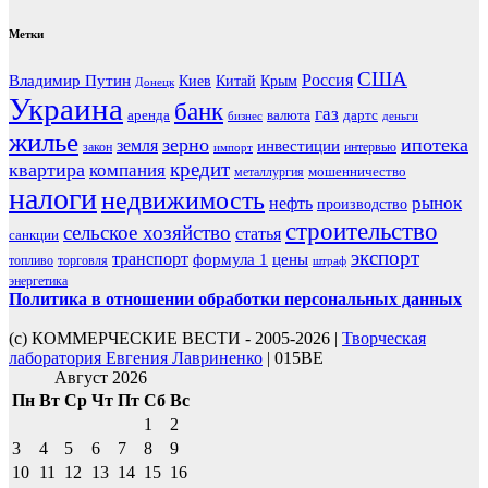
Метки
США
Россия
Владимир Путин
Киев
Китай
Крым
Донецк
Украина
банк
газ
аренда
валюта
дартс
бизнес
деньги
жилье
зерно
ипотека
земля
инвестиции
закон
интервью
импорт
кредит
квартира
компания
мошенничество
металлургия
налоги
недвижимость
рынок
нефть
производство
строительство
сельское хозяйство
статья
санкции
экспорт
транспорт
формула 1
цены
топливо
торговля
штраф
энергетика
Политика в отношении обработки персональных данных
(с) КОММЕРЧЕСКИЕ ВЕСТИ - 2005-2026 |
Творческая
лаборатория Евгения Лавриненко
| 015BE
Август 2026
Пн
Вт
Ср
Чт
Пт
Сб
Вс
1
2
3
4
5
6
7
8
9
10
11
12
13
14
15
16