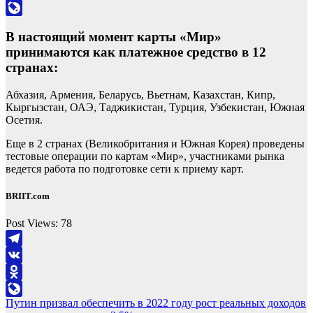
Odnoklassniki
LiveJournal
В настоящий момент карты «Мир»
принимаются как платежное средство в 12
странах:
Абхазия, Армения, Беларусь, Вьетнам, Казахстан, Кипр,
Кыргызстан, ОАЭ, Таджикистан, Турция, Узбекистан, Южная
Осетия.
Еще в 2 странах (Великобритания и Южная Корея) проведены
тестовые операции по картам «Мир», участниками рынка
ведется работа по подготовке сети к приему карт.
BRIIT.com
Post Views:
78
Telegram
VK
Odnoklassniki
Навигация
Путин призвал обеспечить в 2022 году рост реальных доходов
LiveJournal