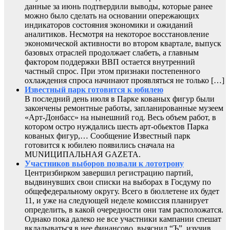
данные за июнь подтвердили выводы, которые ранее
можно было сделать на основании опережающих
индикаторов состояния экономики и ожиданий
аналитиков. Несмотря на некоторое восстановление
экономической активности во втором квартале, выпуск
базовых отраслей продолжает слабеть, а главным
фактором поддержки ВВП остается внутренний
частный спрос. При этом признаки постепенного
охлаждения спроса начинают проявляться не только […]
Известный парк готовится к юбилею
В последний день июля в Парке кованых фигур были
закончены ремонтные работы, запланированные музеем
«Арт-Донбасс» на нынешний год. Весь объем работ, в
котором остро нуждались шесть арт-обьектов Парка
кованых фигур,… Сообщение Известный парк
готовится к юбилею появились сначала на
MUNИЦИПАЛЬНАЯ GAZЕТА.
Участников выборов позвали к лототрону
Центризбирком завершил регистрацию партий,
выдвинувших свои списки на выборах в Госдуму по
общефедеральному округу. Всего в бюллетене их будет
11, и уже на следующей неделе комиссия планирует
определить, в какой очередности они там расположатся.
Однако пока далеко не все участники кампании спешат
вкладываться в нее финансово, выяснил “Ъ”, изучив