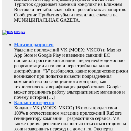
Турпоток сдерживает военный конфликт на Ближнем
Востоке и нестабильная работа российских аэропортов.
Сообщение Прибытия убыли появились сначала на
MUNИЦИПАЛЬНАЯ GAZЕТА.
ElPages
Магазин разряжен
Удаление приложений VK (MOEX: VKCO) и Max из
App Store и Google Play и введение санкций ЕС
поставили российский холдинг перед необходимостью
реорганизации активов и перестройки каналов
дистрибуции. “Ъ” разбирался, какие юридические риски
возникают при попытке вывести подразделения
компаний из-под санкционного контроля, как
технологическая верификация разработчиков Google
может ограничить работу альтернативных магазинов и
почему история […]
Балласт интересов
Холдинг VK (MOEX: VKCO) 16 июля продал свои
100% в отечественном магазине приложений RuStore
гендиректору компании—разработчика сервиса. VK
также принял решение полностью отказаться от домена
.com и завершить переход на домен .ru. Эксперты