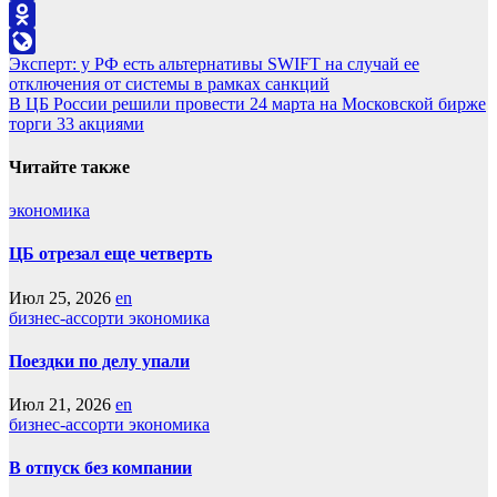
VK
Odnoklassniki
Навигация
Эксперт: у РФ есть альтернативы SWIFT на случай ее
LiveJournal
отключения от системы в рамках санкций
по
В ЦБ России решили провести 24 марта на Московской бирже
записям
торги 33 акциями
Читайте также
экономика
ЦБ отрезал еще четверть
Июл 25, 2026
en
бизнес-ассорти
экономика
Поездки по делу упали
Июл 21, 2026
en
бизнес-ассорти
экономика
В отпуск без компании