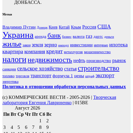
ДОНБАССА.
Метки
США
Россия
Владимир Путин
Киев
Китай
Крым
Донецк
Украина
банк
газ
аренда
валюта
дартс
бизнес
деньги
жилье
зерно
ипотека
земля
инвестиции
закон
интервью
импорт
кредит
квартира
компания
мошенничество
металлургия
налоги
недвижимость
рынок
нефть
производство
строительство
сельское хозяйство
статья
санкции
экспорт
транспорт
формула 1
цены
топливо
торговля
штраф
энергетика
Политика в отношении обработки персональных данных
(с) КОММЕРЧЕСКИЕ ВЕСТИ - 2005-2026 |
Творческая
лаборатория Евгения Лавриненко
| 015BE
Август 2026
Пн
Вт
Ср
Чт
Пт
Сб
Вс
1
2
3
4
5
6
7
8
9