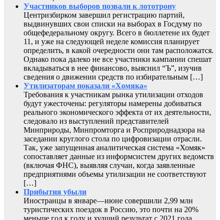
Участников выборов позвали к лототрону
Центризбирком завершил регистрацию партий,
выдвинувших свои списки на выборах в Госдуму по
общефедеральному округу. Всего в бюллетене их будет
11, и уже на следующей неделе комиссия планирует
определить, в какой очередности они там расположатся.
Однако пока далеко не все участники кампании спешат
вкладываться в нее финансово, выяснил “Ъ”, изучив
сведения о движении средств по избирательным […]
Утилизаторам показали «Хомяка»
Требования к участникам рынка утилизации отходов
будут ужесточены: регуляторы намерены добиваться
реального экономического эффекта от их деятельности,
следовало из выступлений представителей
Минприроды, Минпромторга и Росприроднадзора на
заседании круглого стола по цифровизации отрасли.
Так, уже запущенная аналитическая система «Хомяк»
сопоставляет данные из информсистем других ведомств
(включая ФНС), выявляя случаи, когда заявленные
предприятиями объемы утилизации не соответствуют
[…]
Прибытия убыли
Иностранцы в январе—июне совершили 2,99 млн
туристических поездок в Россию, это почти на 20%
меньше год к году и худший результат с 2021 года.