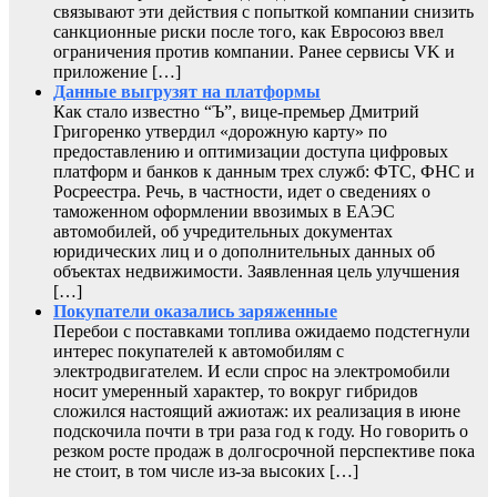
связывают эти действия с попыткой компании снизить
санкционные риски после того, как Евросоюз ввел
ограничения против компании. Ранее сервисы VK и
приложение […]
Данные выгрузят на платформы
Как стало известно “Ъ”, вице-премьер Дмитрий
Григоренко утвердил «дорожную карту» по
предоставлению и оптимизации доступа цифровых
платформ и банков к данным трех служб: ФТС, ФНС и
Росреестра. Речь, в частности, идет о сведениях о
таможенном оформлении ввозимых в ЕАЭС
автомобилей, об учредительных документах
юридических лиц и о дополнительных данных об
объектах недвижимости. Заявленная цель улучшения
[…]
Покупатели оказались заряженные
Перебои с поставками топлива ожидаемо подстегнули
интерес покупателей к автомобилям с
электродвигателем. И если спрос на электромобили
носит умеренный характер, то вокруг гибридов
сложился настоящий ажиотаж: их реализация в июне
подскочила почти в три раза год к году. Но говорить о
резком росте продаж в долгосрочной перспективе пока
не стоит, в том числе из-за высоких […]