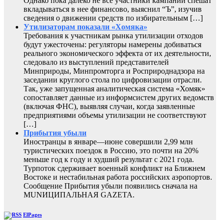
Однако пока далеко не все участники кампании спешат
вкладываться в нее финансово, выяснил “Ъ”, изучив
сведения о движении средств по избирательным […]
Утилизаторам показали «Хомяка»
Требования к участникам рынка утилизации отходов
будут ужесточены: регуляторы намерены добиваться
реального экономического эффекта от их деятельности,
следовало из выступлений представителей
Минприроды, Минпромторга и Росприроднадзора на
заседании круглого стола по цифровизации отрасли.
Так, уже запущенная аналитическая система «Хомяк»
сопоставляет данные из информсистем других ведомств
(включая ФНС), выявляя случаи, когда заявленные
предприятиями объемы утилизации не соответствуют
[…]
Прибытия убыли
Иностранцы в январе—июне совершили 2,99 млн
туристических поездок в Россию, это почти на 20%
меньше год к году и худший результат с 2021 года.
Турпоток сдерживает военный конфликт на Ближнем
Востоке и нестабильная работа российских аэропортов.
Сообщение Прибытия убыли появились сначала на
MUNИЦИПАЛЬНАЯ GAZЕТА.
ElPages