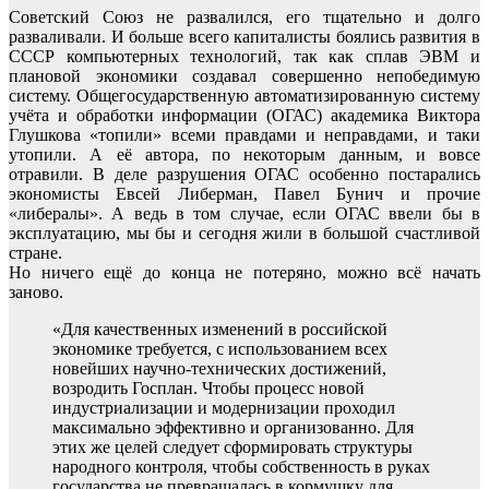
Советский Союз не развалился, его тщательно и долго
разваливали. И больше всего капиталисты боялись развития в
СССР компьютерных технологий, так как сплав ЭВМ и
плановой экономики создавал совершенно непобедимую
систему. Общегосударственную автоматизированную систему
учёта и обработки информации (ОГАС) академика Виктора
Глушкова «топили» всеми правдами и неправдами, и таки
утопили. А её автора, по некоторым данным, и вовсе
отравили. В деле разрушения ОГАС особенно постарались
экономисты Евсей Либерман, Павел Бунич и прочие
«либералы». А ведь в том случае, если ОГАС ввели бы в
эксплуатацию, мы бы и сегодня жили в большой счастливой
стране.
Но ничего ещё до конца не потеряно, можно всё начать
заново.
«Для качественных изменений в российской
экономике требуется, с использованием всех
новейших научно-технических достижений,
возродить Госплан. Чтобы процесс новой
индустриализации и модернизации проходил
максимально эффективно и организованно. Для
этих же целей следует сформировать структуры
народного контроля, чтобы собственность в руках
государства не превращалась в кормушку для