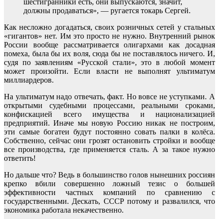
шестигранники есть, они выпускаются, значит,
должны продаваться», — ругается токарь Сергей.
Как несложно догадаться, своих розничных сетей у стальных
«гигантов» нет. Им это просто не нужно. Внутренний рынок
России вообще рассматривается олигархами как досадная
помеха, была бы их воля, сюда бы не поставлялось ничего. И,
судя по заявлениям «Русской стали», это в любой момент
может произойти. Если власти не выполнят ультиматум
миллиардеров.
На ультиматум надо отвечать, факт. Но вовсе не уступками. А
открытыми судебными процессами, реальными сроками,
конфискацией всего имущества и национализацией
предприятий. Иначе мы новую Россию никак не построим,
эти самые богатеи будут постоянно совать палки в колёса.
Собственно, сейчас они грозят остановить стройки и вообще
все производства, где применяется сталь. А за такое нужно
ответить!
Но дальше что? Ведь в большинство голов нынешних россиян
крепко вбили совершенно ложный тезис о большей
эффективности частных компаний по сравнению с
государственными. Дескать, СССР потому и развалился, что
экономика работала некачественно.