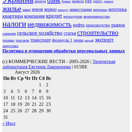
банк
газ
аренда
валюта
дартс
бизнес
деньги
жилье
зерно
ипотека
земля
инвестиции
закон
интервью
импорт
кредит
квартира
компания
мошенничество
металлургия
налоги
недвижимость
рынок
нефть
производство
строительство
сельское хозяйство
статья
санкции
экспорт
транспорт
формула 1
цены
топливо
торговля
штраф
энергетика
Политика в отношении обработки персональных данных
(с) КОММЕРЧЕСКИЕ ВЕСТИ - 2005-2026 |
Творческая
лаборатория Евгения Лавриненко
| 015BE
Август 2026
Пн
Вт
Ср
Чт
Пт
Сб
Вс
1
2
3
4
5
6
7
8
9
10
11
12
13
14
15
16
17
18
19
20
21
22
23
24
25
26
27
28
29
30
31
« Июл