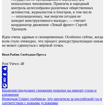
ненасытных чиновников. Привлечь в народный
контроль целесообразно различных общественных
активистов, журналистов и блогеров, в том числе
— оппозиционных, чья энергия сегодня не
находит конструктивного выхода», — считает
координатор движения «Левый фронт» Сергей
Удальцов.
Идеи очень здравые и своевременные. Особенно сейчас, когда
всем стало очевидно, что процесс реиндустриализации никак
не может сдвинуться с мёртвой точки.
Иван Рыбин. Свободная Пресса
Post Views:
48
Telegram
VK
Odnoklassniki
Навигация
Бразилия продолжит снижение пошлин на импорт стали и
LiveJournal
алюминия
по
Немецкая Uniper сообщила, что заплатила за российский газ в
записям
соответствии с новыми условиями