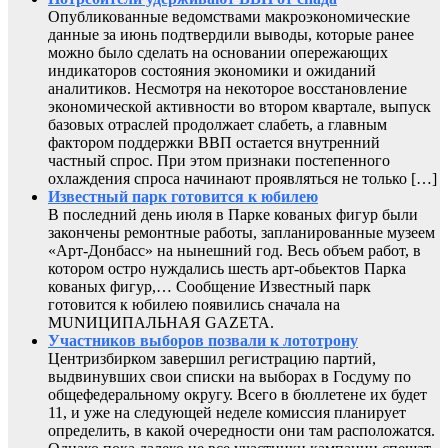
Опубликованные ведомствами макроэкономические
данные за июнь подтвердили выводы, которые ранее
можно было сделать на основании опережающих
индикаторов состояния экономики и ожиданий
аналитиков. Несмотря на некоторое восстановление
экономической активности во втором квартале, выпуск
базовых отраслей продолжает слабеть, а главным
фактором поддержки ВВП остается внутренний
частный спрос. При этом признаки постепенного
охлаждения спроса начинают проявляться не только […]
Известный парк готовится к юбилею
В последний день июля в Парке кованых фигур были
закончены ремонтные работы, запланированные музеем
«Арт-Донбасс» на нынешний год. Весь объем работ, в
котором остро нуждались шесть арт-обьектов Парка
кованых фигур,… Сообщение Известный парк
готовится к юбилею появились сначала на
MUNИЦИПАЛЬНАЯ GAZЕТА.
Участников выборов позвали к лототрону
Центризбирком завершил регистрацию партий,
выдвинувших свои списки на выборах в Госдуму по
общефедеральному округу. Всего в бюллетене их будет
11, и уже на следующей неделе комиссия планирует
определить, в какой очередности они там расположатся.