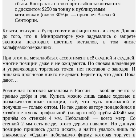
сбыта. Контракты на экспорт слябов заключаются
с дисконтом $250 за тонну к публикуемым
котировкам (около 30%)», — признает Алексей
Сентюрин.
Кстати, втихую за бугор гонят и дефицитную лигатуру. Дошло
до того, что в Минпромторге уже задумались о запрете
экспорта некоторых цветных металлов, в том числе
вольфрамосодержащих.
При этом на металлобазах ассортимент всё скудней и скудней,
многие позиции даже и не ожидаются. По словам владельцев
и управляющих торговых точек, нет поставок с заводов. И
никаких прогнозов никто не делает. Берите то, что дают. Пока
дают…
Розничная торговля металлом в России — вообще нечто за
гранью добра и зла. Купить можно лишь самые ходовые и
низкокачественные позиции, всё, что чуть посложней и
получше — только оптом. Не так давно автору понадобился в
хозяйстве кусок профильной (квадратной) трубы 40×40 мм,
причём со стенкой 4 мм. Небольшой — всего метр. Со
стенкой 2 мм есть везде, этого дерьма навалом. Но данную
позицию пришлось долго искать, а найти удалось лишь по
знакомству. «Сдали» небольшую фирму, которая торгует в