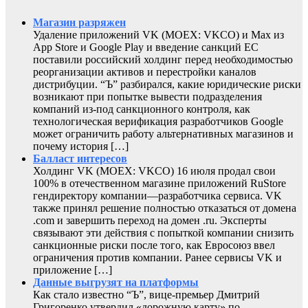
Магазин разряжен
Удаление приложений VK (MOEX: VKCO) и Max из
App Store и Google Play и введение санкций ЕС
поставили российский холдинг перед необходимостью
реорганизации активов и перестройки каналов
дистрибуции. “Ъ” разбирался, какие юридические риски
возникают при попытке вывести подразделения
компаний из-под санкционного контроля, как
технологическая верификация разработчиков Google
может ограничить работу альтернативных магазинов и
почему история […]
Балласт интересов
Холдинг VK (MOEX: VKCO) 16 июля продал свои
100% в отечественном магазине приложений RuStore
гендиректору компании—разработчика сервиса. VK
также принял решение полностью отказаться от домена
.com и завершить переход на домен .ru. Эксперты
связывают эти действия с попыткой компании снизить
санкционные риски после того, как Евросоюз ввел
ограничения против компании. Ранее сервисы VK и
приложение […]
Данные выгрузят на платформы
Как стало известно “Ъ”, вице-премьер Дмитрий
Григоренко утвердил «дорожную карту» по