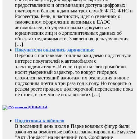
предоставлению и оптимизации доступа цифровых
платформ и банков к данным трех служб: ФТС, ФНС и
Росреестра. Речь, в частности, идет о сведениях о
таможенном оформлении ввозимых в ЕАЭС
автомобилей, об учредительных документах
юридических лиц и о дополнительных данных об
объектах недвижимости. Заявленная цель улучшения
[…]
Покупатели оказались заряженные
Перебои с поставками топлива ожидаемо подстегнули
интерес покупателей к автомобилям с
электродвигателем. И если спрос на электромобили
носит умеренный характер, то вокруг гибридов
сложился настоящий ажиотаж: их реализация в июне
подскочила почти в три раза год к году. Но говорить о
резком росте продаж в долгосрочной перспективе пока
не стоит, в том числе из-за высоких […]
новости ДОНБАССА
Подготовка к юбилею
В последний день июля в Парке кованых фигур были
закончены ремонтные работы, запланированные музеем
"Арт-Донбасс" на нынешний год. Сообщение