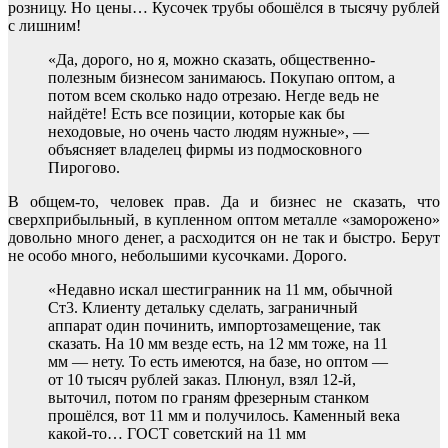
розницу. Но цены… Кусочек трубы обошёлся в тысячу рублей
с лишним!
«Да, дорого, но я, можно сказать, общественно-
полезным бизнесом занимаюсь. Покупаю оптом, а
потом всем сколько надо отрезаю. Негде ведь не
найдёте! Есть все позиции, которые как бы
неходовые, но очень часто людям нужные», —
объясняет владелец фирмы из подмосковного
Пирогово.
В общем-то, человек прав. Да и бизнес не сказать, что
сверхприбыльный, в купленном оптом металле «заморожено»
довольно много денег, а расходится он не так и быстро. Берут
не особо много, небольшими кусочками. Дорого.
«Недавно искал шестигранник на 11 мм, обычной
Ст3. Клиенту детальку сделать, заграничный
аппарат один починить, импортозамещение, так
сказать. На 10 мм везде есть, на 12 мм тоже, на 11
мм — нету. То есть имеются, на базе, но оптом —
от 10 тысяч рублей заказ. Плюнул, взял 12-й,
выточил, потом по граням фрезерным станком
прошёлся, вот 11 мм и получилось. Каменный века
какой-то… ГОСТ советский на 11 мм