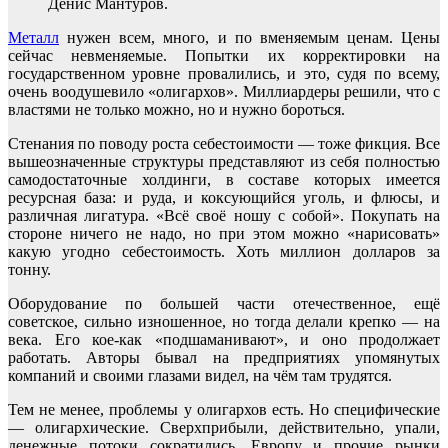
Денис Мантуров.
Металл
нужен всем, много, и по вменяемым ценам. Цены
сейчас невменяемые. Попытки их корректировки на
государственном уровне провалились, и это, судя по всему,
очень воодушевило «олигархов». Миллиардеры решили, что с
властями не только можно, но и нужно бороться.
Стенания по поводу роста себестоимости — тоже фикция. Все
вышеозначенные структуры представляют из себя полностью
самодостаточные холдинги, в составе которых имеется
ресурсная база: и руда, и коксующийся уголь, и флюсы, и
различная лигатура. «Всё своё ношу с собой». Покупать на
стороне ничего не надо, но при этом можно «нарисовать»
какую угодно себестоимость. Хоть миллион долларов за
тонну.
Оборудование по большей части отечественное, ещё
советское, сильно изношенное, но тогда делали крепко — на
века. Его кое-как «подшаманивают», и оно продолжает
работать. Авторы бывал на предприятиях упомянутых
компаний и своими глазами видел, на чём там трудятся.
Тем не менее, проблемы у олигархов есть. Но специфические
— олигархические. Сверхприбыли, действительно, упали,
денежные потоки сократились. Европу и прочие рынки