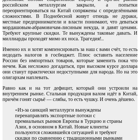
российским металлургам закрыли, а попытки
переориентироваться на Китай сопряжены с определёнными
сложностями. В Поднебесной живут отнюдь не дураки,
местные предприниматели и власти понимают, что деваться
мордашовым-абрамовичам-лисиным некуда, и давят ценами.
Требуют крупные скидки. Те вынуждены таковые давать. И
миллиарды проходят мимо их носа. Трагедия!..
Именно их и хотят компенсировать за наш с вами счёт, то есть
недодать налогов в госбюджет. Плюс оставить население
России без импортных товаров, которые заменить пока что
нечем. Как несложно догадаться, при высоком курсе доллара
они станут практически недоступными для народа. Но на это
олигархам наплевать.
Равно как и на тот дефицит, который они устроили на
внутреннем рынке. Стальная продукция валом идёт в Китай,
причём гонят сырьё — слябы, то есть чушку. И очень дёшево.
«Из-за санкций металлурги вынуждены
перенаправлять экспортные потоки с
премиальных рынков Европы в Турцию и страны
Азии, в основном в Китай. Новые клиенты
пользуются сложившейся ситуацией и требуют
скидки по сравнению с традиционными рынками