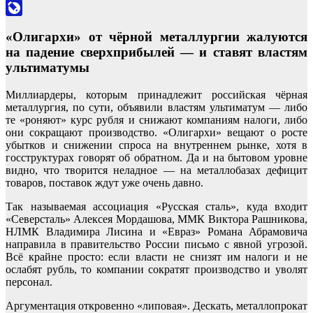
Odnoklassniki
LiveJournal
«Олигархи» от чёрной металлургии жалуются
на падение сверхприбылей — и ставят властям
ультиматумы
Миллиардеры, которым принадлежит российская чёрная
металлургия, по сути, объявили властям ультиматум — либо
те «роняют» курс рубля и снижают компаниям налоги, либо
они сокращают производство. «Олигархи» вещают о росте
убытков и снижении спроса на внутреннем рынке, хотя в
госструктурах говорят об обратном. Да и на бытовом уровне
видно, что творится неладное — на металлобазах дефицит
товаров, поставок ждут уже очень давно.
Так называемая ассоциация «Русская сталь», куда входит
«Северсталь» Алексея Мордашова, ММК Виктора Рашникова,
НЛМК Владимира Лисина и «Евраз» Романа Абрамовича
направила в правительство России письмо с явной угрозой.
Всё крайне просто: если власти не снизят им налоги и не
ослабят рубль, то компании сократят производство и уволят
персонал.
Аргументация откровенно «липовая». Дескать, металлопрокат