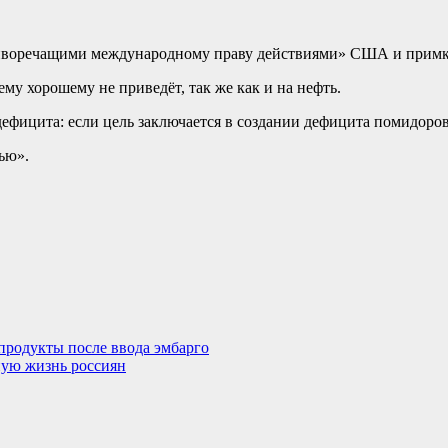
тиворечащими международному праву действиями» США и примк
ему хорошему не приведёт, так же как и на нефть.
фицита: если цель заключается в создании дефицита помидоров
тью».
епродукты после ввода эмбарго
ную жизнь россиян