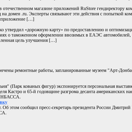
отечественном магазине приложений RuStore гендиректору ко
д на домен .ru. Эксперты связывают эти действия с попыткой к
и приложение […]
нко утвердил «дорожную карту» по предоставлению и оптимизац
дениях о таможенном оформлении ввозимых в ЕАЭС автомобилей,
ленная цель улучшения […]
кончены ремонтные работы, запланированные музеем "Арт-Донб
альня" (Парк кованых фигур) экспонируется персональная выстав
еля Кастро и 65-й годовщине разгрома десанта американских 
ДОНБАССА.
овку
. Об этом сообщил пресс-секретарь президента России Дмитрий
СА.