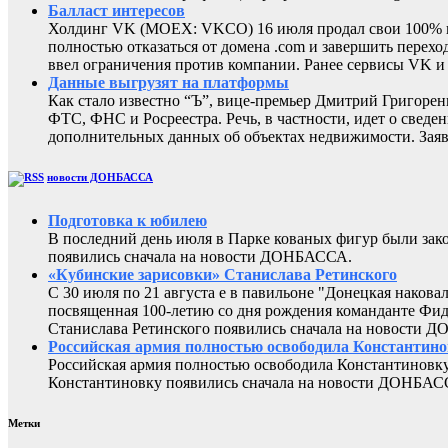
Балласт интересов
Холдинг VK (MOEX: VKCO) 16 июля продал свои 100% в 
полностью отказаться от домена .com и завершить перехо
ввел ограничения против компании. Ранее сервисы VK 
Данные выгрузят на платформы
Как стало известно “Ъ”, вице-премьер Дмитрий Григоре
ФТС, ФНС и Росреестра. Речь, в частности, идет о све
дополнительных данных об объектах недвижимости. Заяв
новости ДОНБАССА
Подготовка к юбилею
В последний день июля в Парке кованых фигур были за
появились сначала на новости ДОНБАССА.
«Кубинские зарисовки» Станислава Ретинского
С 30 июля по 21 августа е в павильоне "Донецкая наков
посвященная 100-летию со дня рождения команданте Фид
Станислава Ретинского появились сначала на новости 
Российская армия полностью освободила Константин
Российская армия полностью освободила Константиновку
Константиновку появились сначала на новости ДОНБАС
Метки