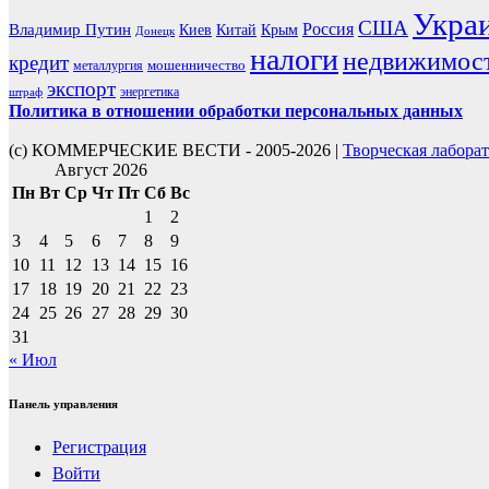
Укра
США
Россия
Владимир Путин
Киев
Китай
Крым
Донецк
налоги
недвижимос
кредит
мошенничество
металлургия
экспорт
энергетика
штраф
Политика в отношении обработки персональных данных
(с) КОММЕРЧЕСКИЕ ВЕСТИ - 2005-2026 |
Творческая лабора
Август 2026
Пн
Вт
Ср
Чт
Пт
Сб
Вс
1
2
3
4
5
6
7
8
9
10
11
12
13
14
15
16
17
18
19
20
21
22
23
24
25
26
27
28
29
30
31
« Июл
Панель управления
Регистрация
Войти