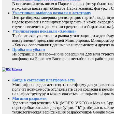
В последний день июля в Парке кованых фигур были зак
нуждались шесть арт-обьектов Парка кованых фигур,
Участников выборов позвали к лототрону
Центризбирком завершил регистрацию партий, выдвинувш
неделе комиссия планирует определить, в какой очередно
изучив сведения о движении средств по избирательным 
Утилизаторам показали «Хомяка»
Требования к участникам рынка утилизации отходов буду
выступлений представителей Минприроды, Минпромторга 
«Хомяк» сопоставляет данные из информсистем других в
Прибытия убыли
Иностранцы в январе—июне совершили 2,99 млн туристиче
конфликт на Ближнем Востоке и нестабильная работа
ElPages
Когда в согласиях платформа есть
Минцифры предлагает создать платформу для управления 
получат возможность отслеживать свои согласия в режиме
на инфраструктуру и может оказаться неподъемной для м
Магазин разряжен
Удаление приложений VK (MOEX: VKCO) и Max из App Sto
перестройки каналов дистрибуции. “Ъ” разбирался, каки
технологическая верификация разработчиков Google може