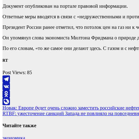
Документ опубликован на портале правовой информации.
Ответные меры вводятся в связи с «недружественными и про
Президент России ранее отметил, что потолок цен на газ ни к ч
Он упомянул слова экономиста Милтона Фридмана о природе де
По его словам, «то же самое они делают здесь. С газом и с неф
RT
Post Views:
85
Telegram
VK
Odnoklassniki
Навигация
Новак: Европе будет очень сложно заместить российские нефт
LiveJournal
RTBF: ужесточение санкций Запада не повлияло на повседнев
по
записям
Читайте также
экономика