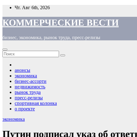
Перейти
Чт. Авг 6th, 2026
к
содержимому
КОММЕРЧЕСКИЕ ВЕСТИ
бизнес, экономика, рынок труда, пресс-релизы
анонсы
экономика
бизнес-ассорти
недвижимость
рынок труда
пресс-релизы
спортивная колонка
о проекте
экономика
Путин подписал указ об ответ