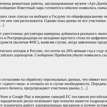
ончены ремонтные работы, запланированные музеем «Арт-Донбасс
… Сообщение Известный парк готовится к юбилею появились
их свои списки на выборах в Госдуму по общефедеральному окру
сти они там расположатся. Однако пока далеко не все участники
[…]
т ужесточены: регуляторы намерены добиваться реального эконом
и Росприроднадзора на заседании круглого стола по цифровиза
едомств (включая ФНС), выявляя случаи, когда заявленные пред
ских поездок в Россию, это почти на 20% меньше год к году и 
 российских аэропортов. Сообщение Прибытия убыли появили
согласиями на обработку персональных данных, что обяжет всех 
 «одного окна» и отозвать их в случае необходимости. Передача
алого бизнеса, предупреждают участники рынка. […]
re и Google Play и введение санкций ЕС поставили российски
е юридические риски возникают при попытке вывести подраздел
т ограничить работу альтернативных магазинов и почему истор