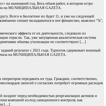
» на нынешний год. Весь объем работ, в котором остро
 сначала на MUNИЦИПАЛЬНАЯ GAZЕТА.
гу. Всего в бюллетене их будет 11, и уже на следующей
 кампании спешат вкладываться в нее финансово, выяснил “Ъ”,
ического эффекта от их деятельности, следовало из
ции отрасли. Так, уже запущенная аналитическая система
приятиями объемы утилизации не соответствуют […]
худший результат с 2021 года. Турпоток сдерживает военный
сь сначала на MUNИЦИПАЛЬНАЯ GAZЕТА.
операторов передавать их туда. Граждане, соответственно,
 миллиардов записей о согласиях потребует огромных расходов
й холдинг перед необходимостью реорганизации активов и
ения компаний из-под санкционного контроля, как
ия […]