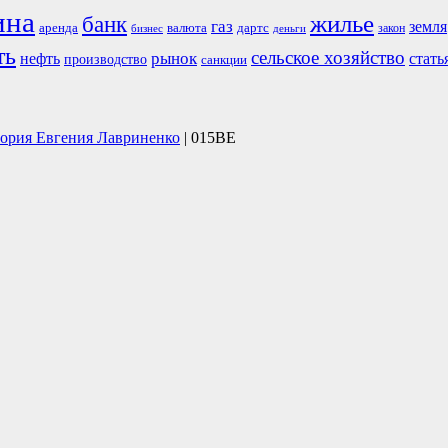
ина
жилье
банк
газ
земля
аренда
валюта
дартс
бизнес
закон
деньги
ть
сельское хозяйство
рынок
нефть
стать
производство
санкции
тория Евгения Лавриненко
| 015BE