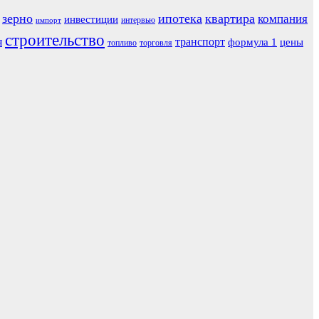
зерно
ипотека
квартира
компания
инвестиции
интервью
импорт
строительство
я
транспорт
формула 1
цены
топливо
торговля