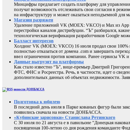
Минцифры предлагает создать платформу для управления 
получат возможность отслеживать свои согласия в режиме
на инфраструктуру и может оказаться неподъемной для м
Магазин разряжен
Удаление приложений VK (MOEX: VKCO) и Max из App Sto
перестройки каналов дистрибуции. “Ъ” разбирался, каки
технологическая верификация разработчиков Google може
Балласт интересов
Холдинг VK (MOEX: VKCO) 16 июля продал свои 100% в 
полностью отказаться от домена .com и завершить перехо
ввел ограничения против компании. Ранее сервисы VK 
Данные выгрузят на платформы
Как стало известно “Ъ”, вице-премьер Дмитрий Григоре
ФТС, ФНС и Росреестра. Речь, в частности, идет о све
дополнительных данных об объектах недвижимости. Заяв
новости ДОНБАССА
Подготовка к юбилею
В последний день июля в Парке кованых фигур были за
появились сначала на новости ДОНБАССА.
«Кубинские зарисовки» Станислава Ретинского
С 30 июля по 21 августа е в павильоне "Донецкая наков
посвященная 100-летию со дня рождения команданте Фид