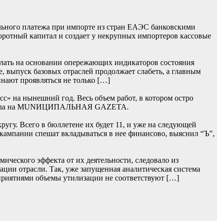
льного платежа при импорте из стран ЕАЭС банковскими
боротный капитал и создает у некрупных импортеров кассовые
лать на основании опережающих индикаторов состояния
, выпуск базовых отраслей продолжает слабеть, а главным
нают проявляться не только […]
» на нынешний год. Весь объем работ, в котором остро
 сначала на MUNИЦИПАЛЬНАЯ GAZЕТА.
гу. Всего в бюллетене их будет 11, и уже на следующей
 кампании спешат вкладываться в нее финансово, выяснил “Ъ”,
ического эффекта от их деятельности, следовало из
ции отрасли. Так, уже запущенная аналитическая система
приятиями объемы утилизации не соответствуют […]