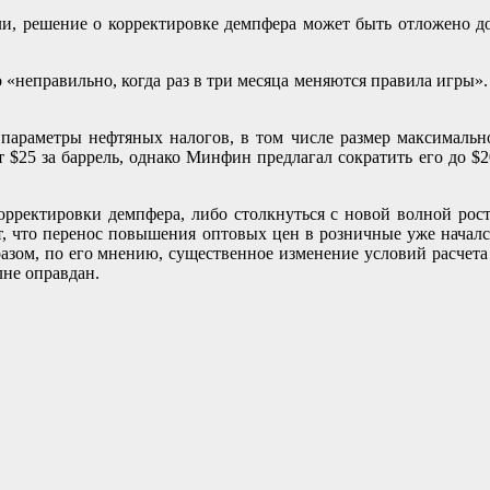
и, решение о корректировке демпфера может быть отложено д
о «неправильно, когда раз в три месяца меняются правила игры
параметры нефтяных налогов, в том числе размер максимально
25 за баррель, однако Минфин предлагал сократить его до $20 
рректировки демпфера, либо столкнуться с новой волной роста
т, что перенос повышения оптовых цен в розничные уже начался
образом, по его мнению, существенное изменение условий расч
не оправдан.