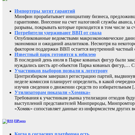
Импортеры хотят гарантий
Минфин прорабатывает инициативу бизнеса, предложивш
гарантиями. Внесение на счет налоговой службы аванса,
разрывы, покрывать которые приходится в том числе за с
Потребители удерживают ВВП от спада
Опубликованные ведомствами макроэкономические данны
экономики и ожиданий аналитиков. Несмотря на некоторо
фактором поддержки ВВП остается внутренний частный с
Известный парк готовится к юбилею
В последний день июля в Парке кованых фигур были зак
нуждались шесть арт-обьектов Парка кованых фигур,
Участников выборов позвали к лототрону
Центризбирком завершил регистрацию партий, выдвинувш
неделе комиссия планирует определить, в какой очередно
изучив сведения о движении средств по избирательным 
Утилизаторам показали «Хомяка»
Требования к участникам рынка утилизации отходов буду
выступлений представителей Минприроды, Минпромторга 
«Хомяк» сопоставляет данные из информсистем других в
ElPages
Когда в согласиях платформа есть