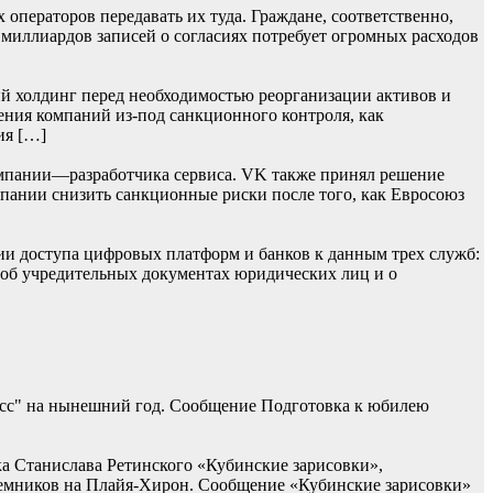
операторов передавать их туда. Граждане, соответственно,
 миллиардов записей о согласиях потребует огромных расходов
й холдинг перед необходимостью реорганизации активов и
ения компаний из-под санкционного контроля, как
ия […]
мпании—разработчика сервиса. VK также принял решение
омпании снизить санкционные риски после того, как Евросоюз
ии доступа цифровых платформ и банков к данным трех служб:
 об учредительных документах юридических лиц и о
асс" на нынешний год. Сообщение Подготовка к юбилею
ка Станислава Ретинского «Кубинские зарисовки»,
наемников на Плайя-Хирон. Сообщение «Кубинские зарисовки»