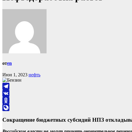
от
en
Июн 1, 2023
нефть
Telegram
VK
Odnoklassniki
LiveJournal
Сокращение бюджетных субсидий НПЗ откладывае
Российские власти не могут принять окончательное реше