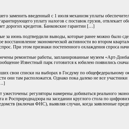
его заменить введенный с 1 июля механизм уплаты обеспечите
 гарантирующего уплату налогов с поставок грузов, отвлекает о
чет дорогих кредитов. Банковские гарантии […]
е за июнь подтвердили выводы, которые ранее можно было сде
е восстановление экономической активности во втором квартале
прос. При этом признаки постепенного охлаждения спроса начи
ончены ремонтные работы, запланированные музеем «Арт-Донбасс
… Сообщение Известный парк готовится к юбилею появились
их свои списки на выборах в Госдуму по общефедеральному окру
сти они там расположатся. Однако пока далеко не все участники
[…]
т ужесточены: регуляторы намерены добиваться реального эконом
и Росприроднадзора на заседании круглого стола по цифровиза
едомств (включая ФНС), выявляя случаи, когда заявленные пред