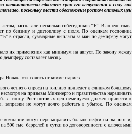
то автоматически сдвигает срок его вступления в силу как
 топливо, поскольку власти обеспокоены ростом оптовых цен
летом, рассказали несколько собеседников “Ъ”. В апреле глава
т по бензину и дизтопливу с июля. По оценкам господина
 “Ъ” в отрасли, суммарные выплаты за май по демпферу могут
чало их применения как минимум на август. По закону между
о демпферу составляет месяц.
ра Новака отказались от комментариев.
ового летнего спроса на топливо приведет к слишком большому
 несмотря на призывы Минэнерго и правительства наращивать
уб. за тонну. Рост оптовых цен неминуемо должен привести к
, заправки не могут долго работать в убыток. По оценкам
е компании могут перенаправить больше нефти на экспорт и,
 на 500 тыс. баррелей в сутки по договоренности с ключевыми