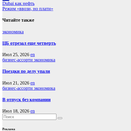
Навигация
Dubai как нефть
LiveJournal
Режим «ввози, но плати»
по
записям
Читайте также
экономика
ЦБ отрезал еще четверть
Июл 25, 2026
en
бизнес-ассорти
экономика
Поездки по делу упали
Июл 21, 2026
en
бизнес-ассорти
экономика
В отпуск без компании
Июл 18, 2026
en
Реклама