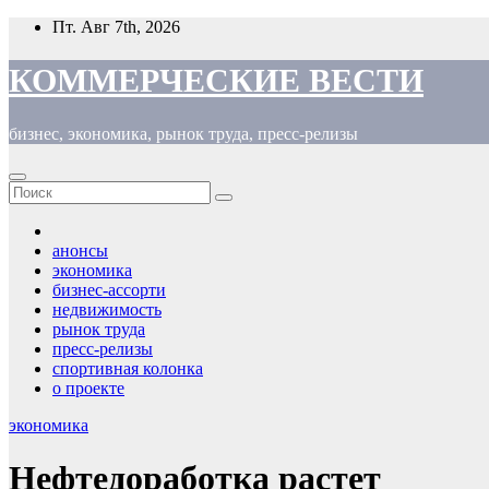
Перейти
Пт. Авг 7th, 2026
к
содержимому
КОММЕРЧЕСКИЕ ВЕСТИ
бизнес, экономика, рынок труда, пресс-релизы
анонсы
экономика
бизнес-ассорти
недвижимость
рынок труда
пресс-релизы
спортивная колонка
о проекте
экономика
Нефтедоработка растет