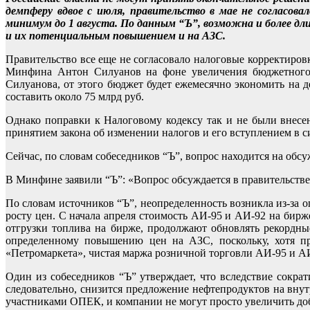
демпферу вдвое с июля, правительство в мае не согласова
минимум до 1 августа. По данным “Ъ”, возможна и более дл
и их потенциальным повышением и на АЗС.
Правительство все еще не согласовало налоговые корректировк
Минфина Антон Силуанов на фоне увеличения бюджетного 
Силуанова, от этого бюджет будет ежемесячно экономить на 
составить около 75 млрд руб.
Однако поправки к Налоговому кодексу так и не были внесе
принятием закона об изменении налогов и его вступлением в 
Сейчас, по словам собеседников “Ъ”, вопрос находится на обс
В Минфине заявили “Ъ”: «Вопрос обсуждается в правительстве
По словам источников “Ъ”, неопределенность возникла из-за 
росту цен. С начала апреля стоимость АИ-95 и АИ-92 на би
отгрузки топлива на бирже, продолжают обновлять рекордные
определенному повышению цен на АЗС, поскольку, хотя пра
«Петромаркета», чистая маржа розничной торговли АИ-95 и АИ-
Один из собеседников “Ъ” утверждает, что вследствие сокр
следовательно, снизится предложение нефтепродуктов на внут
участниками ОПЕК, и компании не могут просто увеличить доб