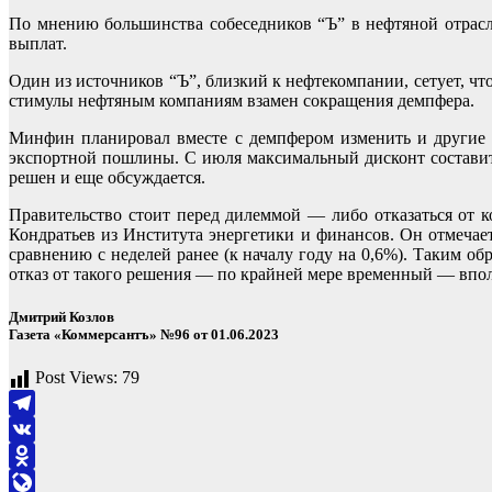
По мнению большинства собеседников “Ъ” в нефтяной отрасл
выплат.
Один из источников “Ъ”, близкий к нефтекомпании, сетует, чт
стимулы нефтяным компаниям взамен сокращения демпфера.
Минфин планировал вместе с демпфером изменить и другие 
экспортной пошлины. С июля максимальный дисконт составит $
решен и еще обсуждается.
Правительство стоит перед дилеммой — либо отказаться от ко
Кондратьев из Института энергетики и финансов. Он отмечае
сравнению с неделей ранее (к началу году на 0,6%). Таким 
отказ от такого решения — по крайней мере временный — впол
Дмитрий Козлов
Газета «Коммерсантъ» №96 от 01.06.2023
Post Views:
79
Telegram
VK
Odnoklassniki