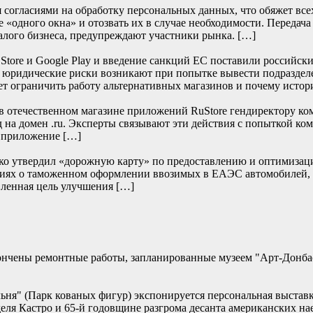
согласиями на обработку персональных данных, что обяжет всех 
 «одного окна» и отозвать их в случае необходимости. Передача
алого бизнеса, предупреждают участники рынка. […]
re и Google Play и введение санкций ЕС поставили российски
е юридические риски возникают при попытке вывести подраздел
т ограничить работу альтернативных магазинов и почему истор
отечественном магазине приложений RuStore гендиректору ко
д на домен .ru. Эксперты связывают эти действия с попыткой к
и приложение […]
нко утвердил «дорожную карту» по предоставлению и оптимизац
дениях о таможенном оформлении ввозимых в ЕАЭС автомобилей,
ленная цель улучшения […]
кончены ремонтные работы, запланированные музеем "Арт-Донб
альня" (Парк кованых фигур) экспонируется персональная выстав
еля Кастро и 65-й годовщине разгрома десанта американских 