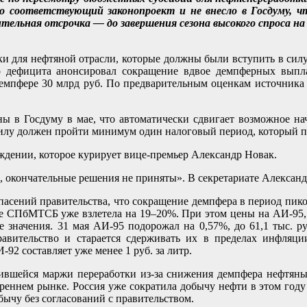
ло соответствующий законопроект и не внесло в Госдуму, ч
ительная отсрочка — до завершения сезона высокого спроса на
и для нефтяной отрасли, которые должны были вступить в силу 
дефицита анонсировал сокращение вдвое демпферных выпла
демпфере 30 млрд руб. По предварительным оценкам источника
ны в Госдуму в мае, что автоматически сдвигает возможное на
силу должен пройти минимум один налоговый период, который п
уждении, которое курирует вице-премьер Александр Новак.
, окончательные решения не приняты». В секретариате Александ
опасений правительства, что сокращение демпфера в период пик
рже СПбМТСБ уже взлетела на 19–20%. При этом цены на АИ-95,
 значения. 31 мая АИ-95 подорожал на 0,57%, до 61,1 тыс. р
вительство и старается сдерживать их в пределах инфляции
92 составляет уже менее 1 руб. за литр.
атившейся маржи переработки из-за снижения демпфера нефтяны
реннем рынке. Россия уже сократила добычу нефти в этом году
ычу без согласований с правительством.