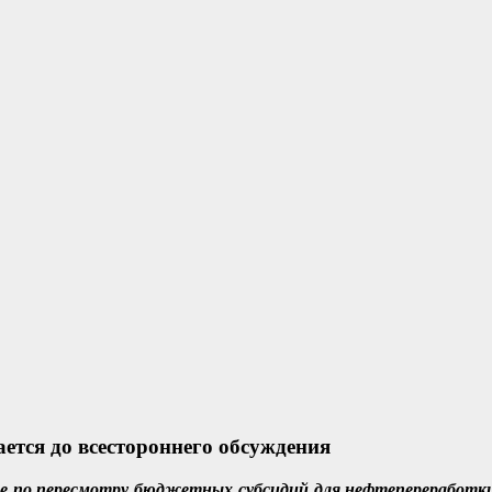
тся до всестороннего обсуждения
ние по пересмотру бюджетных субсидий для нефтепереработ