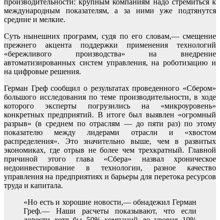
производительности: крупным компаниям надо стремиться к
международным показателям, а за ними уже подтянутся
средние и мелкие.
Суть нынешних программ, судя по его словам,— смещение
прежнего акцента поддержки применения технологий
«бережливого производства» на внедрение
автоматизированных систем управления, на роботизацию и
на цифровые решения.
Герман Греф сообщил о результатах проведенного «Сбером»
большого исследования по теме производительности, в ходе
которого эксперты погрузились на «микроуровень»
конкретных предприятий. В итоге был выявлен «огромный
разрыв» (в среднем по отраслям — до пяти раз) по этому
показателю между лидерами отрасли и «хвостом
распределения». Это значительно выше, чем в развитых
экономиках, где отрыв не более чем трехкратный. Главной
причиной этого глава «Сбера» назвал хроническое
недоинвестирование в технологии, разное качество
управления на предприятиях и барьеры для перетока ресурсов
труда и капитала.
«Но есть и хорошие новости,— обнадежил Герман
Греф.— Наши расчеты показывают, что если
довести хотя бы 50% компаний до уровня 10%