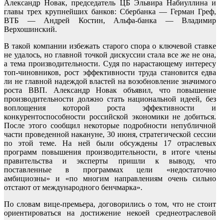
Александр Новак, председатель ЦБ Эльвира Набиуллина и
главы трех крупнейших банков: Сбербанка — Герман Греф,
ВТБ — Андрей Костин, Альфа-банка — Владимир
Верхошинский.
В такой компании избежать старого спора о ключевой ставке
не удалось, но главной точкой дискуссии стала все же не она,
а тема производительности. Судя по нарастающему интересу
топ-чиновников, рост эффективности труда становится едва
ли не главной надеждой властей на возобновление значимого
роста ВВП. Александр Новак объявил, что повышение
производительности должно стать национальной идеей, без
воплощения которой роста эффективности и
конкурентоспособности российской экономики не добиться.
После этого сообщил некоторые подробности непубличной
части проведенной накануне, 30 июня, стратегической сессии
по этой теме. На ней были обсуждены 17 отраслевых
программ повышения производительности, в итоге члены
правительства и эксперты пришли к выводу, что
поставленные в программах цели «недостаточно
амбициозны» и «по многим направлениям очень сильно
отстают от международного бенчмарка».
По словам вице-премьера, договорились о том, что не стоит
ориентироваться на достижение некоей среднеотраслевой