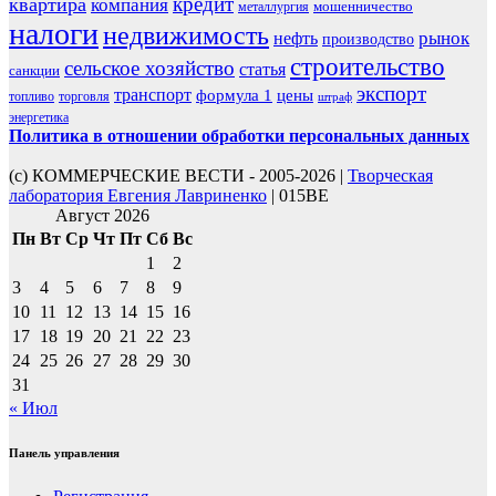
кредит
квартира
компания
мошенничество
металлургия
налоги
недвижимость
рынок
нефть
производство
строительство
сельское хозяйство
статья
санкции
экспорт
транспорт
формула 1
цены
топливо
торговля
штраф
энергетика
Политика в отношении обработки персональных данных
(с) КОММЕРЧЕСКИЕ ВЕСТИ - 2005-2026 |
Творческая
лаборатория Евгения Лавриненко
| 015BE
Август 2026
Пн
Вт
Ср
Чт
Пт
Сб
Вс
1
2
3
4
5
6
7
8
9
10
11
12
13
14
15
16
17
18
19
20
21
22
23
24
25
26
27
28
29
30
31
« Июл
Панель управления