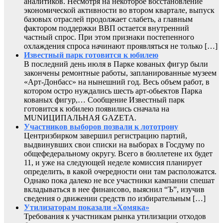
аналитиков. Несмотря на некоторое восстановление
экономической активности во втором квартале, выпуск
базовых отраслей продолжает слабеть, а главным
фактором поддержки ВВП остается внутренний
частный спрос. При этом признаки постепенного
охлаждения спроса начинают проявляться не только […]
Известный парк готовится к юбилею
В последний день июля в Парке кованых фигур были
закончены ремонтные работы, запланированные музеем
«Арт-Донбасс» на нынешний год. Весь объем работ, в
котором остро нуждались шесть арт-обьектов Парка
кованых фигур,… Сообщение Известный парк
готовится к юбилею появились сначала на
MUNИЦИПАЛЬНАЯ GAZЕТА.
Участников выборов позвали к лототрону
Центризбирком завершил регистрацию партий,
выдвинувших свои списки на выборах в Госдуму по
общефедеральному округу. Всего в бюллетене их будет
11, и уже на следующей неделе комиссия планирует
определить, в какой очередности они там расположатся.
Однако пока далеко не все участники кампании спешат
вкладываться в нее финансово, выяснил “Ъ”, изучив
сведения о движении средств по избирательным […]
Утилизаторам показали «Хомяка»
Требования к участникам рынка утилизации отходов