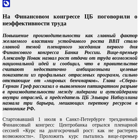
Odnoklassniki
LiveJournal
На Финансовом конгрессе ЦБ поговорили о
неэффективности труда
Повышение производительности как главный фактор
желаемого властями устойчивого роста ВВП стало
главной темой пленарного заседания первого дня
Финансового конгресса Банка России. Вице-премьер
Александр Новак назвал рост отдачи от труда возможной
национальной идей и сообщил, что в правительстве
считают недостаточно амбициозными целевые
показатели из профильных отраслевых программ, сильно
отстающие от «мировых бенчмарков». Глава «Сбера»
Герман Греф рассказал о выявленном пятикратном разрыве
в производительности между лидерами и аутсайдерами
внутри отраслей, а председатель ЦБ Эльвира Набиуллина
назвала три барьера, мешающих перетоку ресурсов в
экономике РФ.
Стартовавший 1 июля в Санкт-Петербурге трехдневный
Финансовый конгресс Центробанка отрылся пленарной
сессией «Курс на долгосрочный рост: как не растерять
возможности». Проложить курс пытались вице-премьер