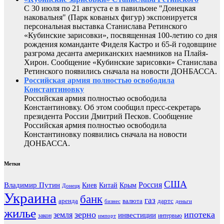
С 30 июля по 21 августа е в павильоне "Донецкая
наковальня" (Парк кованых фигур) экспонируется
персональная выставка Станислава Ретинского
«Кубинские зарисовки», посвященная 100-летию со дня
рождения команданте Фиделя Кастро и 65-й годовщине
разгрома десанта американских наемников на Плайя-
Хирон. Сообщение «Кубинские зарисовки» Станислава
Ретинского появились сначала на новости ДОНБАССА.
Российская армия полностью освободила
Константиновку
Российская армия полностью освободила
Константиновку. Об этом сообщил пресс-секретарь
президента России Дмитрий Песков. Сообщение
Российская армия полностью освободила
Константиновку появились сначала на новости
ДОНБАССА.
Метки
США
Россия
Владимир Путин
Киев
Китай
Крым
Донецк
Украина
банк
газ
аренда
валюта
дартс
бизнес
деньги
жилье
зерно
ипотека
земля
инвестиции
закон
интервью
импорт