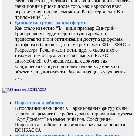
связывают эти действия с попыткой компании снизить
санкционные риски после того, как Евросоюз ввел
ограничения против компании. Ранее сервисы VK и
приложение […]
Данные выгрузят на платформы
Как стало известно “Ъ”, вице-премьер Дмитрий
Григоренко утвердил «дорожную карту» по
предоставлению и оптимизации доступа цифровых
платформ и банков к данным трех служб: ФТС, ФНС и
Росреестра. Речь, в частности, идет о сведениях о
таможенном оформлении ввозимых в ЕАЭС
автомобилей, об учредительных документах
юридических лиц и о дополнительных данных об
объектах недвижимости. Заявленная цель улучшения
[…]
новости ДОНБАССА
Подготовка к юбилею
В последний день июля в Парке кованых фигур были
закончены ремонтные работы, запланированные музеем
"Арт-Донбасс" на нынешний год. Сообщение
Подготовка к юбилею появились сначала на новости
ДОНБАССА.
«Кубинские зарисовки» Станислава Ретинского