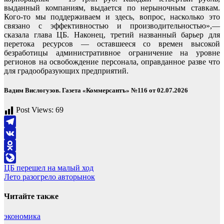
выданный компаниям, выдается по нерыночным ставкам.
Кого-то мы поддерживаем и здесь, вопрос, насколько это
связано с эффективностью и производительностью»,—
сказала глава ЦБ. Наконец, третий названный барьер для
перетока ресурсов — оставшееся со времен высокой
безработицы административное ограничение на уровне
регионов на освобождение персонала, оправданное разве что
для градообразующих предприятий.
Вадим Вислогузов. Газета «Коммерсантъ» №116 от 02.07.2026
Post Views:
69
Telegram
VK
Odnoklassniki
Навигация
ЦБ перешел на малый ход
LiveJournal
Лето разогрело авторынок
по
записям
Читайте также
экономика