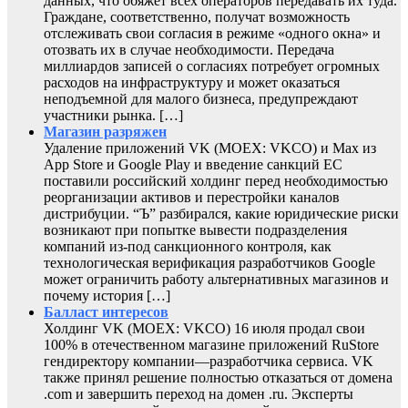
данных, что обяжет всех операторов передавать их туда.
Граждане, соответственно, получат возможность
отслеживать свои согласия в режиме «одного окна» и
отозвать их в случае необходимости. Передача
миллиардов записей о согласиях потребует огромных
расходов на инфраструктуру и может оказаться
неподъемной для малого бизнеса, предупреждают
участники рынка. […]
Магазин разряжен
Удаление приложений VK (MOEX: VKCO) и Max из
App Store и Google Play и введение санкций ЕС
поставили российский холдинг перед необходимостью
реорганизации активов и перестройки каналов
дистрибуции. “Ъ” разбирался, какие юридические риски
возникают при попытке вывести подразделения
компаний из-под санкционного контроля, как
технологическая верификация разработчиков Google
может ограничить работу альтернативных магазинов и
почему история […]
Балласт интересов
Холдинг VK (MOEX: VKCO) 16 июля продал свои
100% в отечественном магазине приложений RuStore
гендиректору компании—разработчика сервиса. VK
также принял решение полностью отказаться от домена
.com и завершить переход на домен .ru. Эксперты