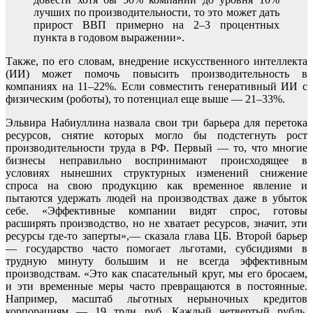
лучших по производительности, то это может дать
прирост ВВП примерно на 2–3 процентных
пункта в годовом выражении».
Также, по его словам, внедрение искусственного интеллекта
(ИИ) может помочь повысить производительность в
компаниях на 11–22%. Если совместить генеративный ИИ с
физическим (роботы), то потенциал еще выше — 21–33%.
Эльвира Набиуллина назвала свои три барьера для перетока
ресурсов, снятие которых могло бы подстегнуть рост
производительности труда в РФ. Первый — то, что многие
бизнесы неправильно воспринимают происходящее в
условиях нынешних структурных изменений снижение
спроса на свою продукцию как временное явление и
пытаются удержать людей на производствах даже в убыток
себе. «Эффективные компании видят спрос, готовы
расширять производство, но не хватает ресурсов, значит, эти
ресурсы где-то заперты»,— сказала глава ЦБ. Второй барьер
— государство часто помогает льготами, субсидиями в
трудную минуту большим и не всегда эффективным
производствам. «Это как спасательный круг, мы его бросаем,
и эти временные меры часто превращаются в постоянные.
Например, масштаб льготных нерыночных кредитов
корпорациям — 19 трлн руб. Каждый четвертый рубль,