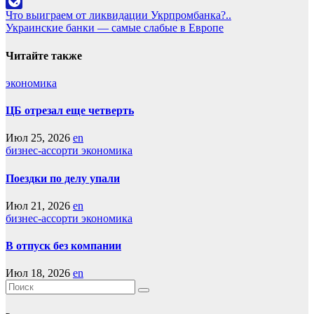
Odnoklassniki
Навигация
Что выиграем от ликвидации Укрпромбанка?..
LiveJournal
Украинские банки — самые слабые в Европе
по
записям
Читайте также
экономика
ЦБ отрезал еще четверть
Июл 25, 2026
en
бизнес-ассорти
экономика
Поездки по делу упали
Июл 21, 2026
en
бизнес-ассорти
экономика
В отпуск без компании
Июл 18, 2026
en