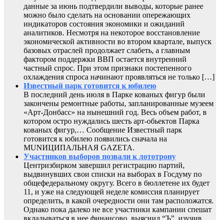
данные за июнь подтвердили выводы, которые ранее
можно было сделать на основании опережающих
индикаторов состояния экономики и ожиданий
аналитиков. Несмотря на некоторое восстановление
экономической активности во втором квартале, выпуск
базовых отраслей продолжает слабеть, а главным
фактором поддержки ВВП остается внутренний
частный спрос. При этом признаки постепенного
охлаждения спроса начинают проявляться не только […]
Известный парк готовится к юбилею
В последний день июля в Парке кованых фигур были
закончены ремонтные работы, запланированные музеем
«Арт-Донбасс» на нынешний год. Весь объем работ, в
котором остро нуждались шесть арт-обьектов Парка
кованых фигур,… Сообщение Известный парк
готовится к юбилею появились сначала на
MUNИЦИПАЛЬНАЯ GAZЕТА.
Участников выборов позвали к лототрону
Центризбирком завершил регистрацию партий,
выдвинувших свои списки на выборах в Госдуму по
общефедеральному округу. Всего в бюллетене их будет
11, и уже на следующей неделе комиссия планирует
определить, в какой очередности они там расположатся.
Однако пока далеко не все участники кампании спешат
вкладываться в нее финансово, выяснил “Ъ”, изучив