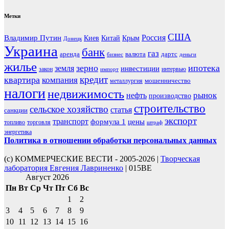
Метки
США
Россия
Владимир Путин
Киев
Китай
Крым
Донецк
Украина
банк
газ
аренда
валюта
дартс
бизнес
деньги
жилье
зерно
ипотека
земля
инвестиции
закон
интервью
импорт
кредит
квартира
компания
мошенничество
металлургия
налоги
недвижимость
рынок
нефть
производство
строительство
сельское хозяйство
статья
санкции
экспорт
транспорт
формула 1
цены
топливо
торговля
штраф
энергетика
Политика в отношении обработки персональных данных
(с) КОММЕРЧЕСКИЕ ВЕСТИ - 2005-2026 |
Творческая
лаборатория Евгения Лавриненко
| 015BE
Август 2026
Пн
Вт
Ср
Чт
Пт
Сб
Вс
1
2
3
4
5
6
7
8
9
10
11
12
13
14
15
16