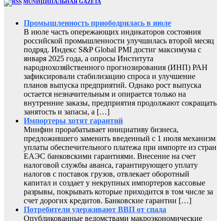
MUNИЦИПАЛЬНАЯ GAZЕТА
Промышленность приободрилась в июле
В июле часть опережающих индикаторов состояния
российской промышленности улучшилась второй месяц
подряд. Индекс S&P Global PMI достиг максимума с
января 2025 года, а опросы Института
народнохозяйственного прогнозирования (ИНП) РАН
зафиксировали стабилизацию спроса и улучшение
планов выпуска предприятий. Однако рост выпуска
остается незначительным и опирается только на
внутренние заказы, предприятия продолжают сокращать
занятость и запасы, а […]
Импортеры хотят гарантий
Минфин прорабатывает инициативу бизнеса,
предложившего заменить введенный с 1 июля механизм
уплаты обеспечительного платежа при импорте из стран
ЕАЭС банковскими гарантиями. Внесение на счет
налоговой службы аванса, гарантирующего уплату
налогов с поставок грузов, отвлекает оборотный
капитал и создает у некрупных импортеров кассовые
разрывы, покрывать которые приходится в том числе за
счет дорогих кредитов. Банковские гарантии […]
Потребители удерживают ВВП от спада
Опубликованные ведомствами макроэкономические