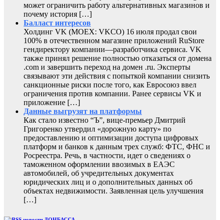
может ограничить работу альтернативных магазинов и
почему история […]
Балласт интересов
Холдинг VK (MOEX: VKCO) 16 июля продал свои
100% в отечественном магазине приложений RuStore
гендиректору компании—разработчика сервиса. VK
также принял решение полностью отказаться от домена
.com и завершить переход на домен .ru. Эксперты
связывают эти действия с попыткой компании снизить
санкционные риски после того, как Евросоюз ввел
ограничения против компании. Ранее сервисы VK и
приложение […]
Данные выгрузят на платформы
Как стало известно “Ъ”, вице-премьер Дмитрий
Григоренко утвердил «дорожную карту» по
предоставлению и оптимизации доступа цифровых
платформ и банков к данным трех служб: ФТС, ФНС и
Росреестра. Речь, в частности, идет о сведениях о
таможенном оформлении ввозимых в ЕАЭС
автомобилей, об учредительных документах
юридических лиц и о дополнительных данных об
объектах недвижимости. Заявленная цель улучшения
[…]
новости ДОНБАССА