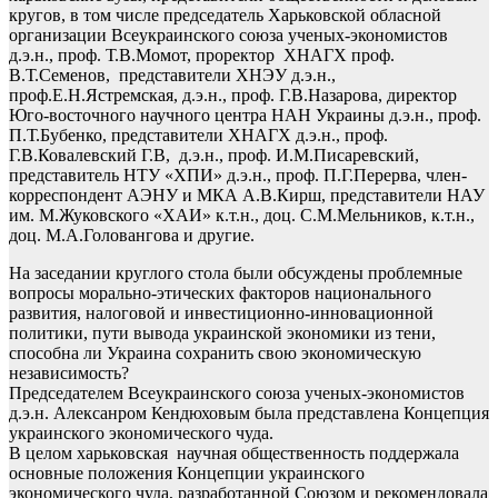
кругов, в том числе председатель Харьковской обласной
организации Всеукраинского союза ученых-экономистов
д.э.н., проф. Т.В.Момот, проректор ХНАГХ проф.
В.Т.Семенов, представители ХНЭУ д.э.н.,
проф.Е.Н.Ястремская, д.э.н., проф. Г.В.Назарова, директор
Юго-восточного научного центра НАН Украины д.э.н., проф.
П.Т.Бубенко, представители ХНАГХ д.э.н., проф.
Г.В.Ковалевский Г.В, д.э.н., проф. И.М.Писаревский,
представитель НТУ «ХПИ» д.э.н., проф. П.Г.Перерва, член-
корреспондент АЭНУ и МКА А.В.Кирш, представители НАУ
им. М.Жуковского «ХАИ» к.т.н., доц. С.М.Мельников, к.т.н.,
доц. М.А.Головангова и другие.
На заседании круглого стола были обсуждены проблемные
вопросы морально-этических факторов национального
развития, налоговой и инвестиционно-инновационной
политики, пути вывода украинской экономики из тени,
способна ли Украина сохранить свою экономическую
независимость?
Председателем Всеукраинского союза ученых-экономистов
д.э.н. Алексанром Кендюховым была представлена Концепция
украинского экономического чуда.
В целом харьковская научная общественность поддержала
основные положения Концепции украинского
экономического чуда, разработанной Союзом и рекомендовала