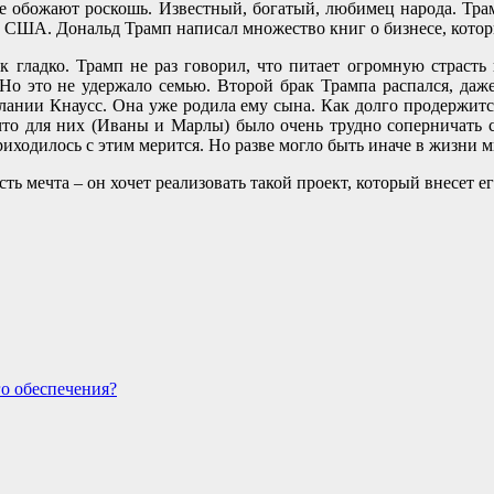
е обожают роскошь. Известный, богатый, любимец народа. Тра
ты США. Дональд Трамп написал множество книг о бизнесе, кото
ак гладко. Трамп не раз говорил, что питает огромную страст
Но это не удержало семью. Второй брак Трампа распался, даже
лании Кнаусс. Она уже родила ему сына. Как долго продержится
то для них (Иваны и Марлы) было очень трудно соперничать с
риходилось с этим мерится. Но разве могло быть иначе в жизни
сть мечта – он хочет реализовать такой проект, который внесет 
о обеспечения?