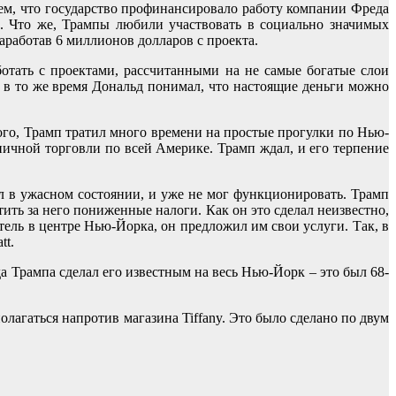
 тем, что государство профинансировало работу компании Фреда
). Что же, Трампы любили участвовать в социально значимых
заработав 6 миллионов долларов с проекта.
ботать с проектами, рассчитанными на не самые богатые слои
 в то же время Дональд понимал, что настоящие деньги можно
ого, Трамп тратил много времени на простые прогулки по Нью-
зничной торговли по всей Америке. Трамп ждал, и его терпение
 в ужасном состоянии, и уже не мог функционировать. Трамп
тить за него пониженные налоги. Как он это сделал неизвестно,
отель в центре Нью-Йорка, он предложил им свои услуги. Так, в
tt.
 Трампа сделал его известным на весь Нью-Йорк – это был 68-
олагаться напротив магазина Tiffany. Это было сделано по двум