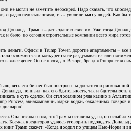
 они не могли не заметить небоскреб. Надо сказать, что впосле
в, страдал недосыпаниями, и … уволили массу людей. Как бы то
ход Дональда Трампа – дать зданию свое им. Уже тогда Дональд
о так и было, но сегодня строительные компании всего мира гот
ить деньги. Офисы в Trump Tower, дорогие апартаменты – все 
стала осложняться и конкуренты не раздумывая начали понижен
ого важнее денег. Он не прогадал. Вскоре, бренд «Trump» стал
ыло, весь его бизнес был построен на достаточно рискованной 
л Дональда, понизил, как его бдительность, так и бдительность
 вникать в суть сделок. Он стал хозяином ряда казино в Атлант
p Princess, авиакомпании, марки водки, бакалейных товаров и т
в долларов!
сса. Она писала о том, что Трампа оставила удача, он ослабил хв
ать. Кое-как кредиторов удалось уговорить подождать. Дональд
их книг Трамп скажет: «Когда я ходил по улицам Нью-Йорка и в