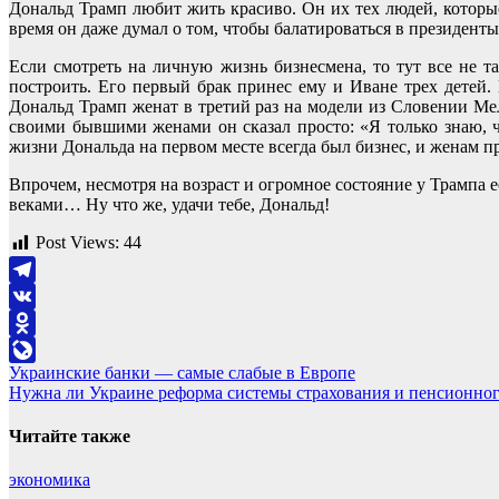
Дональд Трамп любит жить красиво. Он их тех людей, которы
время он даже думал о том, чтобы балатироваться в президен
Если смотреть на личную жизнь бизнесмена, то тут все не т
построить. Его первый брак принес ему и Иване трех детей. 
Дональд Трамп женат в третий раз на модели из Словении Ме
своими бывшими женами он сказал просто: «Я только знаю, ч
жизни Дональда на первом месте всегда был бизнес, и женам п
Впрочем, несмотря на возраст и огромное состояние у Трампа е
веками… Ну что же, удачи тебе, Дональд!
Post Views:
44
Telegram
VK
Odnoklassniki
Навигация
Украинские банки — самые слабые в Европе
LiveJournal
Нужна ли Украине реформа системы страхования и пенсионног
по
записям
Читайте также
экономика