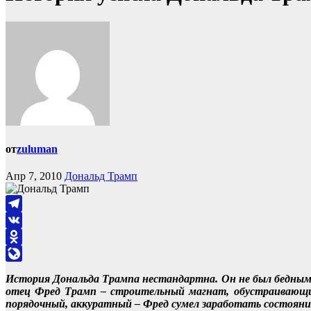
от
zuluman
Апр 7, 2010
Дональд Трамп
Telegram
VK
Odnoklassniki
LiveJournal
История Дональда Трампа нестандартна. Он не был бедным
отец Фред Трамп – строительный магнат, обустраивающий
порядочный, аккуратный – Фред сумел заработать состояние