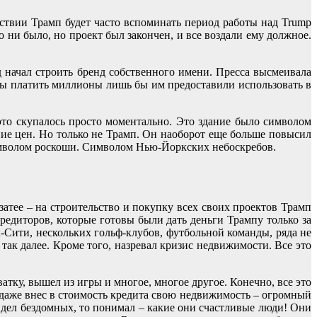
дствии Трамп будет часто вспоминать период работы над Trump
 ни было, но проект был закончен, и все воздали ему должное.
 начал строить бренд собственного имени. Пресса высмеивала
овы платить миллионы лишь бы им предоставили использовать в
это скупалось просто моментально. Это здание было символом
ие цен. Но только не Трамп. Он наоборот еще больше повысил
 символом роскоши. Символом Нью-Йоркских небоскребов.
затее – на строительство и покупку всех своих проектов Трамп
 кредиторов, которые готовы были дать деньги Трампу только за
ик-Сити, нескольких гольф-клубов, футбольной команды, ряда не
ак далее. Кроме того, назревал кризис недвижимости. Все это
атку, вышел из игры и многое, многое другое. Конечно, все это
 даже внес в стоимость кредита свою недвижимость – огромный
идел бездомных, то понимал – какие они счастливые люди! Они