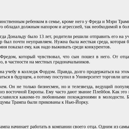
инственным ребенком в семье, кроме него у Фреда и Мэри Трамп 
то обладал должным напором и агрессией, так необходимой в бо
огда Дональду было 13 лет, родители решили отправить его на
ер был почти неуправляем. Нужна была жесткая среда, которая 
мия показал ему, как надо выживать среди конкурентов.
 Фредом, который чувствовал, что сын пошел в него. От отца
о, в частности на местных градоначальников.
а учебу в колледж Фордэм. Правда, долго продержаться на этом 
маться в будущем, а потому поступил в Университет торговли шт
м. Он не только бизнесмен, но и телезвезда, ведущий популяр
з восточной Европы. Ему часто дают звание Плейбоя. Как это н
рославился какими-то любовными похождениями в молодости. Бо
е думы Трампа были прикованы к Нью-Йорку.
ампа начинает работать в компании своего отца. Одним из самы