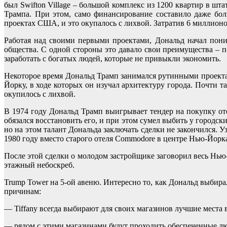
был Swifton Village – большой комплекс из 1200 квартир в шт
Трампа. При этом, само финансирование составило даже бол
проектах США, и это окупалось с лихвой. Затратив 6 миллионов
Работая над своими первыми проектами, Дональд начал поним
общества. С одной стороны это давало свои преимущества – 
заработать с богатых людей, которые не привыкли экономить.
Некоторое время Дональд Трамп занимался рутинными проектам
Йорку, в ходе которых он изучал архитектуру города. Почти т
окупилось с лихвой.
В 1974 году Дональд Трамп выигрывает тендер на покупку о
обязался восстановить его, и при этом сумел выбить у городск
но на этом талант Дональда заключать сделки не закончился. У
1980 году вместо старого отеля Commodore в центре Нью-Йорк
После этой сделки о молодом застройщике заговорил весь Нью
этажный небоскреб.
Trump Tower на 5-ой авеню. Интересно то, как Дональд выбирал
причинам:
— Tiffany всегда выбирают для своих магазинов лучшие места в
— рядом с этими магазинами будут проходить обеспеченные л