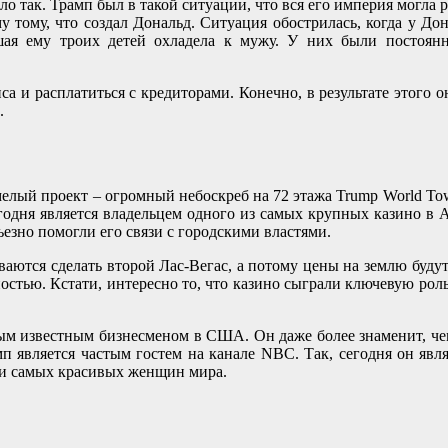
о так. Трамп был в такой ситуации, что вся его империя могла р
му тому, что создал Дональд. Ситуация обострилась, когда у Д
ая ему троих детей охладела к мужу. У них были постоянны
а и расплатиться с кредиторами. Конечно, в результате этого он
.
мелый проект – огромный небоскреб на 72 этажа Trump World T
егодня является владельцем одного из самых крупных казино в
ьезно помогли его связи с городскими властями.
еваются сделать второй Лас-Вегас, а потому цены на землю будут
ностью. Кстати, интересно то, что казино сыграли ключевую рол
ым известным бизнесменом в США. Он даже более знаменит, чем 
амп является частым гостем на канале NBС. Так, сегодня он яв
ди самых красивых женщин мира.