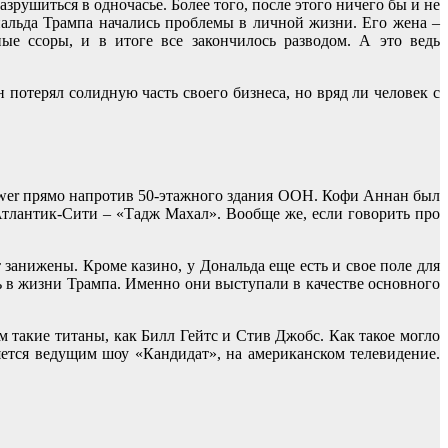
азрушиться в одночасье. Более того, после этого ничего бы и не
ональда Трампа начались проблемы в личной жизни. Его жена –
е ссоры, и в итоге все закончилось разводом. А это ведь
 потерял солидную часть своего бизнеса, но вряд ли человек с
ower прямо напротив 50-этажного здания ООН. Кофи Аннан был
 Атлантик-Сити – «Тадж Махал». Вообще же, если говорить про
 занижены. Кроме казино, у Дональда еще есть и свое поле для
ь в жизни Трампа. Именно они выступали в качестве основного
такие титаны, как Билл Гейтс и Стив Джобс. Как такое могло
ляется ведущим шоу «Кандидат», на американском телевидение.