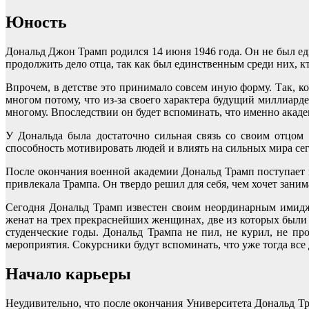
Юность
Дональд Джон Трамп родился 14 июня 1946 года. Он не был ед
продолжить дело отца, так как был единственным среди них, к
Впрочем, в детстве это принимало совсем иную форму. Так, к
многом потому, что из-за своего характера будущий миллиард
многому. Впоследствии он будет вспоминать, что именно акаде
У Дональда была достаточно сильная связь со своим отцом
способность мотивировать людей и влиять на сильных мира сег
После окончания военной академии Дональд Трамп поступает н
привлекала Трампа. Он твердо решил для себя, чем хочет зани
Сегодня Дональд Трамп известен своим неординарным имидже
женат на трех прекраснейших женщинах, две из которых были и
студенческие годы. Дональд Трампа не пил, не курил, не п
мероприятия. Сокурсники будут вспоминать, что уже тогда вс
Начало карьеры
Неудивительно, что после окончания Университета Дональд Тр