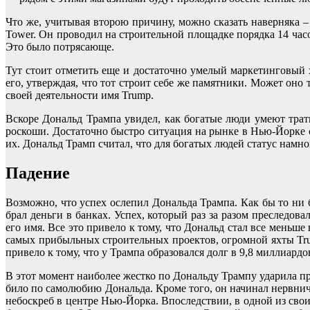
Что же, учитывая второю причину, можно сказать наверняка –
Tower. Он проводил на строительной площадке порядка 14 часо
Это было потрясающе.
Тут стоит отметить еще и достаточно умелый маркетинговый 
его, утверждая, что тот строит себе же памятники. Может он
своей деятельности имя Trump.
Вскоре Дональд Трампа увидел, как богатые люди умеют трат
роскоши. Достаточно быстро ситуация на рынке в Нью-Йорке 
их. Дональд Трамп считал, что для богатых людей статус намн
Падение
Возможно, что успех ослепил Дональда Трампа. Как бы то ни б
брал деньги в банках. Успех, который раз за разом преследова
его имя. Все это привело к тому, что Дональд стал все меньше
самых прибыльных строительных проектов, огромной яхты Trum
привело к тому, что у Трампа образовался долг в 9,8 миллиардо
В этот момент наиболее жестко по Дональду Трампу ударила пре
било по самолюбию Дональда. Кроме того, он начинал нервнич
небоскреб в центре Нью-Йорка. Впоследствии, в одной из сво