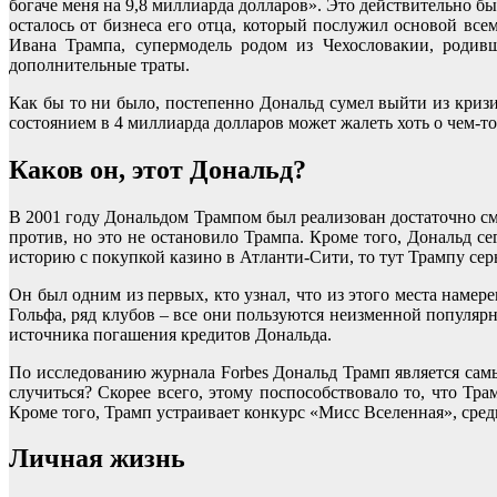
богаче меня на 9,8 миллиарда долларов». Это действительно был
осталось от бизнеса его отца, который послужил основой все
Ивана Трампа, супермодель родом из Чехословакии, родивш
дополнительные траты.
Как бы то ни было, постепенно Дональд сумел выйти из кризис
состоянием в 4 миллиарда долларов может жалеть хоть о чем-то
Каков он, этот Дональд?
В 2001 году Дональдом Трампом был реализован достаточно с
против, но это не остановило Трампа. Кроме того, Дональд с
историю с покупкой казино в Атланти-Сити, то тут Трампу сер
Он был одним из первых, кто узнал, что из этого места намер
Гольфа, ряд клубов – все они пользуются неизменной популяр
источника погашения кредитов Дональда.
По исследованию журнала Forbes Дональд Трамп является сам
случиться? Скорее всего, этому поспособствовало то, что Тр
Кроме того, Трамп устраивает конкурс «Мисс Вселенная», сре
Личная жизнь