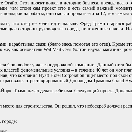
ате Огайо. Этот проект вошел в историю бизнеса, прежде всего
ьше, чем стоил сам проект (это и есть самый важный момент
 долларов на работы, они смогли продать его за 12, тем самым 
ать, что отец не хочет идти дальше. Фред Трамп старался ра
помощь со стороны руководства города, пониженные налоги. Но
и, нарабатывал связи (благо здесь помогал его отец). Кроме эт
ак же, как основатель Wal-Mart Сэм Уолтон изучал магазины ро
теля Commodore у железнодорожной компании. Данный отел был
их властей феноменальные условия – в течение 40 лет он мог пла
знав, что компания Hyatt Hotel Corporation ищет место под свой 
а красовался отреставрированный Дональдом Трампом Grand Hya
-Йорк. Трамп начал делать себе имя. Следующий проект Дональда
 место для строительства. Он решил, что небоскреб должен расп
 городе;
юди;