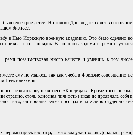
было еще трое детей. Но только Дональд оказался в состоянии
льшом бизнесе.
 учебу в Нью-Йоркскую военную академию. Это было сделано во
бы привела его в порядок. В военной академии Трамп научился
 Трамп позаимствовал много качеств и умений, в том числе
месте ему не удалось, так как учеба в Фордэме совершенно не
ата Пенсильвания.
ного реалити-шоу о бизнесе «Кандидат». Кроме того, он был
и странно, столь одиозная личность никак не проявляла себя в
лее того, он вообще редко посещал какие-либо студенческие
х первый проектов отца, в котором участвовал Дональд Трамп,