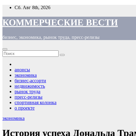
Перейти
Сб. Авг 8th, 2026
к
содержимому
КОММЕРЧЕСКИЕ ВЕСТИ
бизнес, экономика, рынок труда, пресс-релизы
анонсы
экономика
бизнес-ассорти
недвижимость
рынок труда
пресс-релизы
спортивная колонка
о проекте
экономика
История успеха Дональда Тр