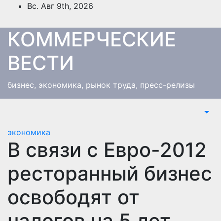
Перейти
Вс. Авг 9th, 2026
к
содержимому
КОММЕРЧЕСКИЕ
ВЕСТИ
бизнес, экономика, рынок труда, пресс-релизы
экономика
В связи с Евро-2012
ресторанный бизнес
освободят от
налогов на 5 лет