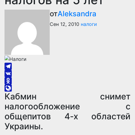
от
Aleksandra
Сен 12, 2010
налоги
Telegram
VK
Odnoklassniki
Кабмин снимет
LiveJournal
налогообложение с
общепитов 4-х областей
Украины.