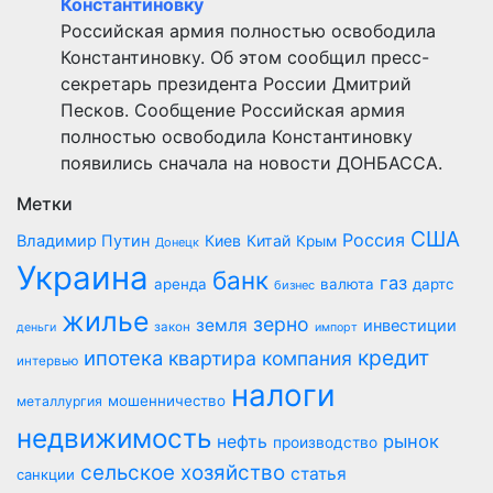
Константиновку
Российская армия полностью освободила
Константиновку. Об этом сообщил пресс-
секретарь президента России Дмитрий
Песков. Сообщение Российская армия
полностью освободила Константиновку
появились сначала на новости ДОНБАССА.
Метки
США
Россия
Владимир Путин
Киев
Китай
Крым
Донецк
Украина
банк
газ
аренда
валюта
дартс
бизнес
жилье
зерно
земля
инвестиции
закон
деньги
импорт
кредит
ипотека
квартира
компания
интервью
налоги
мошенничество
металлургия
недвижимость
рынок
нефть
производство
сельское хозяйство
статья
санкции