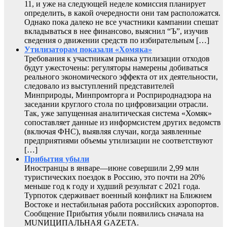
11, и уже на следующей неделе комиссия планирует
определить, в какой очередности они там расположатся.
Однако пока далеко не все участники кампании спешат
вкладываться в нее финансово, выяснил “Ъ”, изучив
сведения о движении средств по избирательным […]
Утилизаторам показали «Хомяка»
Требования к участникам рынка утилизации отходов
будут ужесточены: регуляторы намерены добиваться
реального экономического эффекта от их деятельности,
следовало из выступлений представителей
Минприроды, Минпромторга и Росприроднадзора на
заседании круглого стола по цифровизации отрасли.
Так, уже запущенная аналитическая система «Хомяк»
сопоставляет данные из информсистем других ведомств
(включая ФНС), выявляя случаи, когда заявленные
предприятиями объемы утилизации не соответствуют
[…]
Прибытия убыли
Иностранцы в январе—июне совершили 2,99 млн
туристических поездок в Россию, это почти на 20%
меньше год к году и худший результат с 2021 года.
Турпоток сдерживает военный конфликт на Ближнем
Востоке и нестабильная работа российских аэропортов.
Сообщение Прибытия убыли появились сначала на
MUNИЦИПАЛЬНАЯ GAZЕТА.