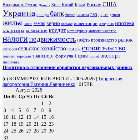
США
Россия
Владимир Путин
Киев
Китай
Крым
Донецк
Украина
банк
газ
аренда
валюта
дартс
бизнес
деньги
жилье
зерно
ипотека
земля
инвестиции
закон
интервью
импорт
кредит
квартира
компания
мошенничество
металлургия
налоги
недвижимость
рынок
нефть
производство
строительство
сельское хозяйство
статья
санкции
экспорт
транспорт
формула 1
цены
топливо
торговля
штраф
энергетика
Политика в отношении обработки персональных данных
(с) КОММЕРЧЕСКИЕ ВЕСТИ - 2005-2026 |
Творческая
лаборатория Евгения Лавриненко
| 015BE
Август 2026
Пн
Вт
Ср
Чт
Пт
Сб
Вс
1
2
3
4
5
6
7
8
9
10
11
12
13
14
15
16
17
18
19
20
21
22
23
24
25
26
27
28
29
30
31