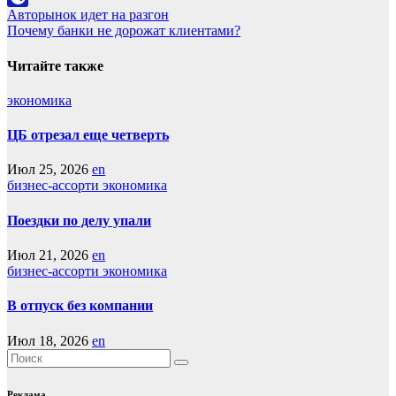
Навигация
Авторынок идет на разгон
LiveJournal
Почему банки не дорожат клиентами?
по
записям
Читайте также
экономика
ЦБ отрезал еще четверть
Июл 25, 2026
en
бизнес-ассорти
экономика
Поездки по делу упали
Июл 21, 2026
en
бизнес-ассорти
экономика
В отпуск без компании
Июл 18, 2026
en
Реклама