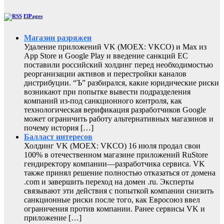
ElPages
Магазин разряжен
Удаление приложений VK (MOEX: VKCO) и Max из
App Store и Google Play и введение санкций ЕС
поставили российский холдинг перед необходимостью
реорганизации активов и перестройки каналов
дистрибуции. “Ъ” разбирался, какие юридические риски
возникают при попытке вывести подразделения
компаний из-под санкционного контроля, как
технологическая верификация разработчиков Google
может ограничить работу альтернативных магазинов и
почему история […]
Балласт интересов
Холдинг VK (MOEX: VKCO) 16 июля продал свои
100% в отечественном магазине приложений RuStore
гендиректору компании—разработчика сервиса. VK
также принял решение полностью отказаться от домена
.com и завершить переход на домен .ru. Эксперты
связывают эти действия с попыткой компании снизить
санкционные риски после того, как Евросоюз ввел
ограничения против компании. Ранее сервисы VK и
приложение […]