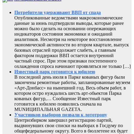
Потребители удерживают ВВП от спада
Опубликованные ведомствами макроэкономические
данные за июнь подтвердили выводы, которые ранее
можно было сделать на основании опережающих
индикаторов состояния экономики и ожиданий
аналитиков. Несмотря на некоторое восстановление
экономической активности во втором квартале, выпуск
базовых отраслей продолжает слабеть, а главным
фактором поддержки ВВП остается внутренний
частный спрос. При этом признаки постепенного
охлаждения спроса начинают проявляться не только […]
Известный парк готовится к юбилею
В последний день июля в Парке кованых фигур были
закончены ремонтные работы, запланированные музеем
«Арт-Донбасс» на нынешний год. Весь объем работ, в
котором остро нуждались шесть арт-обьектов Парка
кованых фигур,… Сообщение Известный парк
готовится к юбилею появились сначала на
MUNИЦИПАЛЬНАЯ GAZЕТА.
Участников выборов позвали к лототрону
Центризбирком завершил регистрацию партий,
выдвинувших свои списки на выборах в Госдуму по
общефедеральному округу. Всего в бюллетене их будет