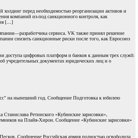
й холдинг перед необходимостью реорганизации активов и
ения компаний из-под санкционного контроля, как
ия […]
мпании—разработчика сервиса. VK также принял решение
омпании снизить санкционные риски после того, как Евросоюз
ии доступа цифровых платформ и банков к данным трех служб:
 об учредительных документах юридических лиц и о
асс" на нынешний год. Сообщение Подготовка к юбилею
ка Станислава Ретинского «Кубинские зарисовки»,
наемников на Плайя-Хирон. Сообщение «Кубинские зарисовки»
 Песков. Сообщение Российская армия полностью освободила