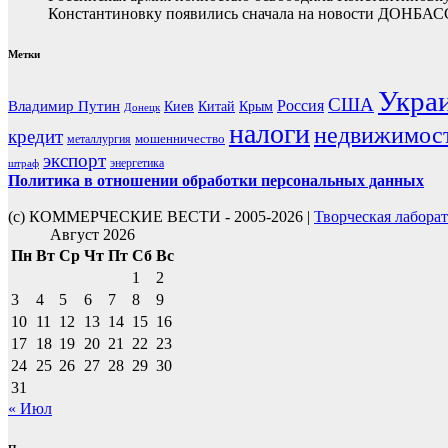
Константиновку появились сначала на новости ДОНБАС
Метки
Укра
США
Россия
Владимир Путин
Киев
Китай
Крым
Донецк
налоги
недвижимос
кредит
мошенничество
металлургия
экспорт
энергетика
штраф
Политика в отношении обработки персональных данных
(с) КОММЕРЧЕСКИЕ ВЕСТИ - 2005-2026 |
Творческая лабора
Август 2026
Пн
Вт
Ср
Чт
Пт
Сб
Вс
1
2
3
4
5
6
7
8
9
10
11
12
13
14
15
16
17
18
19
20
21
22
23
24
25
26
27
28
29
30
31
« Июл