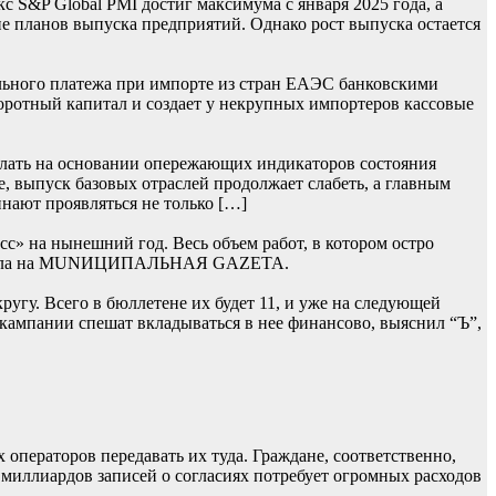
S&P Global PMI достиг максимума с января 2025 года, а
 планов выпуска предприятий. Однако рост выпуска остается
льного платежа при импорте из стран ЕАЭС банковскими
боротный капитал и создает у некрупных импортеров кассовые
лать на основании опережающих индикаторов состояния
, выпуск базовых отраслей продолжает слабеть, а главным
нают проявляться не только […]
» на нынешний год. Весь объем работ, в котором остро
 сначала на MUNИЦИПАЛЬНАЯ GAZЕТА.
гу. Всего в бюллетене их будет 11, и уже на следующей
 кампании спешат вкладываться в нее финансово, выяснил “Ъ”,
операторов передавать их туда. Граждане, соответственно,
 миллиардов записей о согласиях потребует огромных расходов