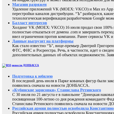
Магазин разряжен
Удаление приложений VK (MOEX: VKCO) и Max из App Sto
перестройки каналов дистрибуции. “Ъ” разбирался, каки
технологическая верификация разработчиков Google може
Балласт интересов
Холдинг VK (MOEX: VKCO) 16 июля продал свои 100% в 
полностью отказаться от домена .com и завершить перехо
ввел ограничения против компании. Ранее сервисы VK 
Данные выгрузят на платформы
Как стало известно “Ъ”, вице-премьер Дмитрий Григоре
ФТС, ФНС и Росреестра. Речь, в частности, идет о све
дополнительных данных об объектах недвижимости. Заяв
новости ДОНБАССА
Подготовка к юбилею
В последний день июля в Парке кованых фигур были за
появились сначала на новости ДОНБАССА.
«Кубинские зарисовки» Станислава Ретинского
С 30 июля по 21 августа е в павильоне "Донецкая наков
посвященная 100-летию со дня рождения команданте Фид
Станислава Ретинского появились сначала на новости 
Российская армия полностью освободила Константин
Российская армия полностью освободила Константиновку