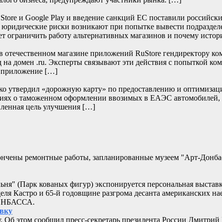
re и Google Play и введение санкций ЕС поставили российски
е юридические риски возникают при попытке вывести подраздел
т ограничить работу альтернативных магазинов и почему истор
отечественном магазине приложений RuStore гендиректору ко
д на домен .ru. Эксперты связывают эти действия с попыткой к
и приложение […]
нко утвердил «дорожную карту» по предоставлению и оптимизац
дениях о таможенном оформлении ввозимых в ЕАЭС автомобилей,
ленная цель улучшения […]
кончены ремонтные работы, запланированные музеем "Арт-Донб
альня" (Парк кованых фигур) экспонируется персональная выстав
еля Кастро и 65-й годовщине разгрома десанта американских 
ДОНБАССА.
овку
. Об этом сообщил пресс-секретарь президента России Дмитрий