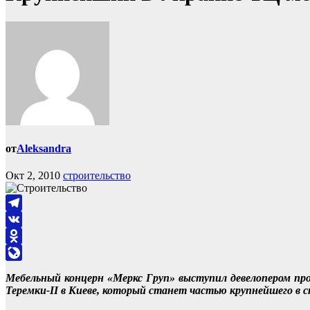
от
Aleksandra
Окт 2, 2010
строительство
Telegram
VK
Odnoklassniki
LiveJournal
Мебельный концерн «Меркс Груп» выступил девелопером про
Теремки-II в Киеве, который станет частью крупнейшего в с