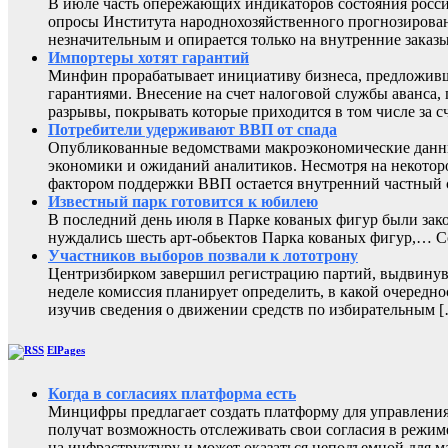
В июле часть опережающих индикаторов состояния росси
опросы Института народнохозяйственного прогнозирован
незначительным и опирается только на внутренние заказы
Импортеры хотят гарантий
Минфин прорабатывает инициативу бизнеса, предложивш
гарантиями. Внесение на счет налоговой службы аванса,
разрывы, покрывать которые приходится в том числе за с
Потребители удерживают ВВП от спада
Опубликованные ведомствами макроэкономические данны
экономики и ожиданий аналитиков. Несмотря на некоторо
фактором поддержки ВВП остается внутренний частный с
Известный парк готовится к юбилею
В последний день июля в Парке кованых фигур были зак
нуждались шесть арт-обьектов Парка кованых фигур,
Участников выборов позвали к лототрону
Центризбирком завершил регистрацию партий, выдвинувш
неделе комиссия планирует определить, в какой очередно
изучив сведения о движении средств по избирательным 
ElPages
Когда в согласиях платформа есть
Минцифры предлагает создать платформу для управления 
получат возможность отслеживать свои согласия в режиме
на инфраструктуру и может оказаться неподъемной для м