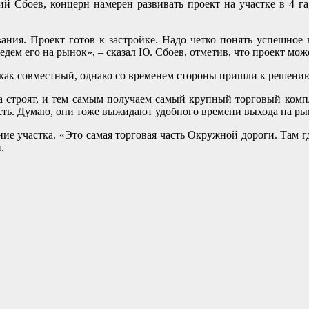
Сбоев, концерн намерен развивать проект на участке в 4 га, т
ания. Проект готов к застройке. Надо четко понять успешное 
ем его на рынок», – сказал Ю. Сбоев, отметив, что проект може
 как совместный, однако со временем стороны пришли к решению
та строят, и тем самым получаем самый крупный торговый ком
сть. Думаю, они тоже выжидают удобного времени выхода на рыно
ие участка. «Это самая торговая часть Окружной дороги. Там гд
.