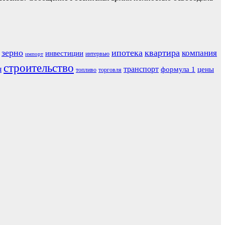
зерно
ипотека
квартира
компания
инвестиции
интервью
импорт
строительство
я
транспорт
формула 1
цены
топливо
торговля