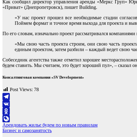
Как сообщил директор управления аренды «Меркс Груп» Юрий 
«Приват» (Днепропетровск), пишет Building.
«У нас проект прошел все необходимые стадии согласов
Поймем формат и точное время выхода для проекта и вывед
По его словам, изначально проект рассматривался компаниями
«Мы свою часть проекта строим, они свою часть проек
единым проектом, затем разбили – каждый ведет свою ча
Собеседник агентства также отметил хорошее месторасположен
будем ставить. Мы считаем, это будет хороший пул», – сказал он
Консалтинговая компания «SV Development»
Post Views:
78
Telegram
VK
Odnoklassniki
Навигация
Арендовать жилье будем по новым правилам
LiveJournal
Бизнес и самозанятость
по