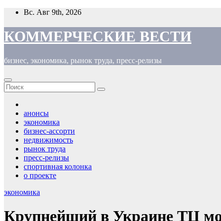
Перейти
Вс. Авг 9th, 2026
к
содержимому
КОММЕРЧЕСКИЕ ВЕСТИ
бизнес, экономика, рынок труда, пресс-релизы
анонсы
экономика
бизнес-ассорти
недвижимость
рынок труда
пресс-релизы
спортивная колонка
о проекте
экономика
Крупнейший в Украине ТЦ мож