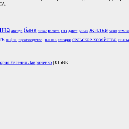
СА.
ина
жилье
банк
газ
земля
аренда
валюта
дартс
бизнес
закон
деньги
ть
сельское хозяйство
рынок
нефть
стать
производство
санкции
тория Евгения Лавриненко
| 015BE