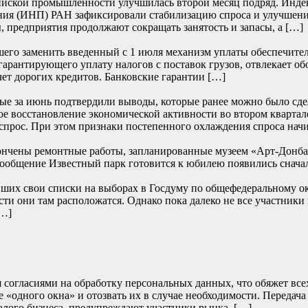
йской промышленности улучшилась второй месяц подряд. Индекс 
ия (ИНП) РАН зафиксировали стабилизацию спроса и улучшение
, предприятия продолжают сокращать занятость и запасы, а […]
его заменить введенный с 1 июля механизм уплаты обеспечите
 гарантирующего уплату налогов с поставок грузов, отвлекает о
чет дорогих кредитов. Банковские гарантии […]
е за июнь подтвердили выводы, которые ранее можно было сде
е восстановление экономической активности во втором квартале
прос. При этом признаки постепенного охлаждения спроса начи
ончены ремонтные работы, запланированные музеем «Арт-Донбасс
… Сообщение Известный парк готовится к юбилею появились
их свои списки на выборах в Госдуму по общефедеральному окру
сти они там расположатся. Однако пока далеко не все участники
[…]
согласиями на обработку персональных данных, что обяжет всех 
 «одного окна» и отозвать их в случае необходимости. Передача
алого бизнеса, предупреждают участники рынка. […]