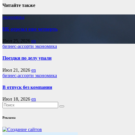
записям
Читайте также
экономика
ЦБ отрезал еще четверть
Июл 25, 2026
en
бизнес-ассорти
экономика
Поездки по делу упали
Июл 21, 2026
en
бизнес-ассорти
экономика
В отпуск без компании
Июл 18, 2026
en
Реклама