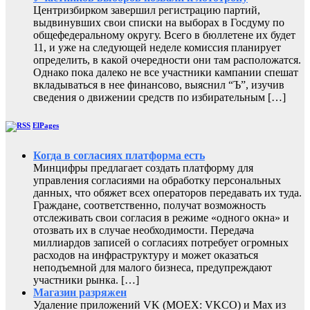
Центризбирком завершил регистрацию партий,
выдвинувших свои списки на выборах в Госдуму по
общефедеральному округу. Всего в бюллетене их будет
11, и уже на следующей неделе комиссия планирует
определить, в какой очередности они там расположатся.
Однако пока далеко не все участники кампании спешат
вкладываться в нее финансово, выяснил “Ъ”, изучив
сведения о движении средств по избирательным […]
ElPages
Когда в согласиях платформа есть
Минцифры предлагает создать платформу для
управления согласиями на обработку персональных
данных, что обяжет всех операторов передавать их туда.
Граждане, соответственно, получат возможность
отслеживать свои согласия в режиме «одного окна» и
отозвать их в случае необходимости. Передача
миллиардов записей о согласиях потребует огромных
расходов на инфраструктуру и может оказаться
неподъемной для малого бизнеса, предупреждают
участники рынка. […]
Магазин разряжен
Удаление приложений VK (MOEX: VKCO) и Max из