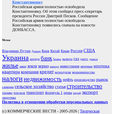
Константиновку
Российская армия полностью освободила
Константиновку. Об этом сообщил пресс-секретарь
президента России Дмитрий Песков. Сообщение
Российская армия полностью освободила
Константиновку появились сначала на новости
ДОНБАССА.
Метки
США
Россия
Владимир Путин
Киев
Китай
Крым
Донецк
Украина
банк
газ
аренда
валюта
дартс
бизнес
деньги
жилье
зерно
ипотека
земля
инвестиции
закон
интервью
импорт
кредит
квартира
компания
мошенничество
металлургия
налоги
недвижимость
рынок
нефть
производство
строительство
сельское хозяйство
статья
санкции
экспорт
транспорт
формула 1
цены
топливо
торговля
штраф
энергетика
Политика в отношении обработки персональных данных
(с) КОММЕРЧЕСКИЕ ВЕСТИ - 2005-2026 |
Творческая