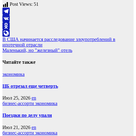
Post Views:
51
Telegram
VK
Odnoklassniki
Навигация
В США начинается расследование злоупотреблений в
LiveJournal
ипотечной отрасли
по
Маленький, но "железный" отель
записям
Читайте также
экономика
ЦБ отрезал еще четверть
Июл 25, 2026
en
бизнес-ассорти
экономика
Поездки по делу упали
Июл 21, 2026
en
бизнес-ассорти
экономика