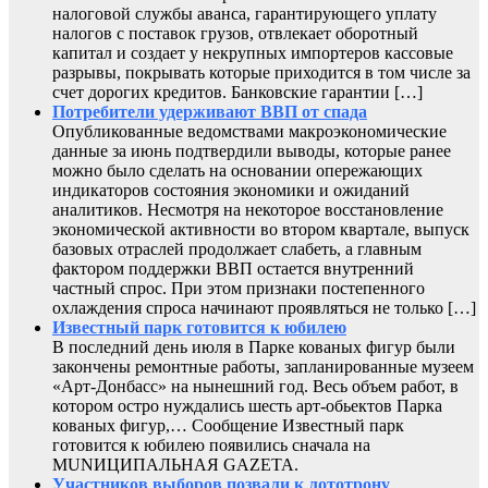
налоговой службы аванса, гарантирующего уплату
налогов с поставок грузов, отвлекает оборотный
капитал и создает у некрупных импортеров кассовые
разрывы, покрывать которые приходится в том числе за
счет дорогих кредитов. Банковские гарантии […]
Потребители удерживают ВВП от спада
Опубликованные ведомствами макроэкономические
данные за июнь подтвердили выводы, которые ранее
можно было сделать на основании опережающих
индикаторов состояния экономики и ожиданий
аналитиков. Несмотря на некоторое восстановление
экономической активности во втором квартале, выпуск
базовых отраслей продолжает слабеть, а главным
фактором поддержки ВВП остается внутренний
частный спрос. При этом признаки постепенного
охлаждения спроса начинают проявляться не только […]
Известный парк готовится к юбилею
В последний день июля в Парке кованых фигур были
закончены ремонтные работы, запланированные музеем
«Арт-Донбасс» на нынешний год. Весь объем работ, в
котором остро нуждались шесть арт-обьектов Парка
кованых фигур,… Сообщение Известный парк
готовится к юбилею появились сначала на
MUNИЦИПАЛЬНАЯ GAZЕТА.
Участников выборов позвали к лототрону