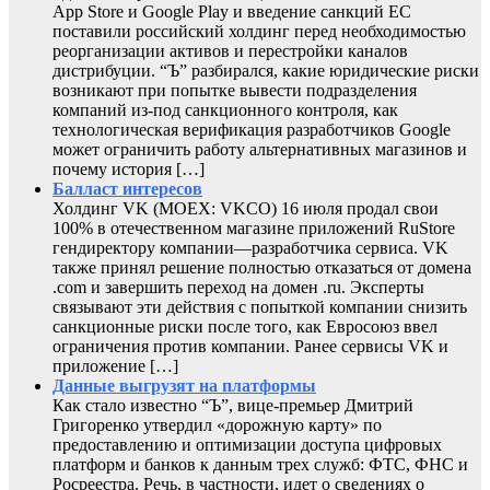
App Store и Google Play и введение санкций ЕС
поставили российский холдинг перед необходимостью
реорганизации активов и перестройки каналов
дистрибуции. “Ъ” разбирался, какие юридические риски
возникают при попытке вывести подразделения
компаний из-под санкционного контроля, как
технологическая верификация разработчиков Google
может ограничить работу альтернативных магазинов и
почему история […]
Балласт интересов
Холдинг VK (MOEX: VKCO) 16 июля продал свои
100% в отечественном магазине приложений RuStore
гендиректору компании—разработчика сервиса. VK
также принял решение полностью отказаться от домена
.com и завершить переход на домен .ru. Эксперты
связывают эти действия с попыткой компании снизить
санкционные риски после того, как Евросоюз ввел
ограничения против компании. Ранее сервисы VK и
приложение […]
Данные выгрузят на платформы
Как стало известно “Ъ”, вице-премьер Дмитрий
Григоренко утвердил «дорожную карту» по
предоставлению и оптимизации доступа цифровых
платформ и банков к данным трех служб: ФТС, ФНС и
Росреестра. Речь, в частности, идет о сведениях о