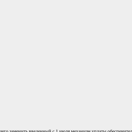
его заменить введенный с 1 июля механизм уплаты обеспечите