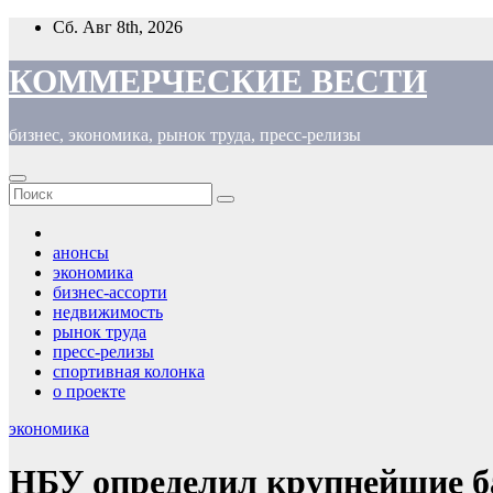
Перейти
Сб. Авг 8th, 2026
к
содержимому
КОММЕРЧЕСКИЕ ВЕСТИ
бизнес, экономика, рынок труда, пресс-релизы
анонсы
экономика
бизнес-ассорти
недвижимость
рынок труда
пресс-релизы
спортивная колонка
о проекте
экономика
НБУ определил крупнейшие 