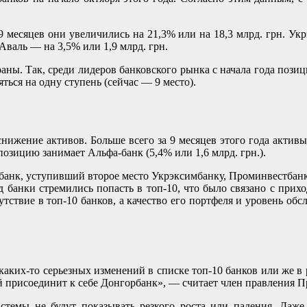
9 месяцев они увеличились на 21,3% или на 18,3 млрд. грн. Укр
Аваль — на 3,5% или 1,9 млрд. грн.
аны. Так, среди лидеров банковского рынка с начала года пози
ться на одну ступень (сейчас — 9 место).
снижение активов. Больше всего за 9 месяцев этого года актив
позицию занимает Альфа-банк (5,4% или 1,6 млрд. грн.).
дбанк, уступивший второе место Укрэксимбанку, Проминвестбанк 
зад банки стремились попасть в топ-10, что было связано с пр
сутствие в топ-10 банков, а качество его портфеля и уровень о
аких-то серьезных изменений в списке топ-10 банков или же в 
й присоединит к себе Донгорбанк», — считает член правления 
стемы не будут показывать резкого роста или падения. Даже