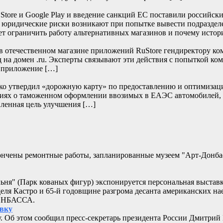
re и Google Play и введение санкций ЕС поставили российски
е юридические риски возникают при попытке вывести подраздел
т ограничить работу альтернативных магазинов и почему истор
отечественном магазине приложений RuStore гендиректору ко
д на домен .ru. Эксперты связывают эти действия с попыткой к
и приложение […]
нко утвердил «дорожную карту» по предоставлению и оптимизац
дениях о таможенном оформлении ввозимых в ЕАЭС автомобилей,
ленная цель улучшения […]
кончены ремонтные работы, запланированные музеем "Арт-Донб
альня" (Парк кованых фигур) экспонируется персональная выстав
еля Кастро и 65-й годовщине разгрома десанта американских 
ДОНБАССА.
овку
. Об этом сообщил пресс-секретарь президента России Дмитрий