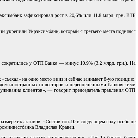
эксимбанк зафиксировал рост в 20,6% или 11,8 млрд. грн. ВТБ
ции укрепили Укрэксимбанк, который с третьего места поднялся
ы сократились у ОТП Банка — минус 10,9% (3,2 млрд. грн.). На
«съехал» на одно место вниз и сейчас занимает 8-ую позицию,
иходом иностранных инвесторов и переоцененными банковскими
бслуживания клиентов», — говорит председатель правления ОТП
размере их активов. «Состав топ-10 в следующем году особо не
Проминвестбанка Владислав Кравец.
 по отдельно взятым финучреждениям. «Топ-15 банков будут