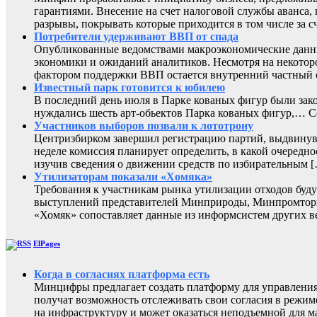
гарантиями. Внесение на счет налоговой службы аванса,
разрывы, покрывать которые приходится в том числе за с
Потребители удерживают ВВП от спада
Опубликованные ведомствами макроэкономические данны
экономики и ожиданий аналитиков. Несмотря на некоторо
фактором поддержки ВВП остается внутренний частный с
Известный парк готовится к юбилею
В последний день июля в Парке кованых фигур были зак
нуждались шесть арт-обьектов Парка кованых фигур,
Участников выборов позвали к лототрону
Центризбирком завершил регистрацию партий, выдвинувш
неделе комиссия планирует определить, в какой очередно
изучив сведения о движении средств по избирательным 
Утилизаторам показали «Хомяка»
Требования к участникам рынка утилизации отходов буду
выступлений представителей Минприроды, Минпромторга 
«Хомяк» сопоставляет данные из информсистем других в
ElPages
Когда в согласиях платформа есть
Минцифры предлагает создать платформу для управления 
получат возможность отслеживать свои согласия в режиме
на инфраструктуру и может оказаться неподъемной для м