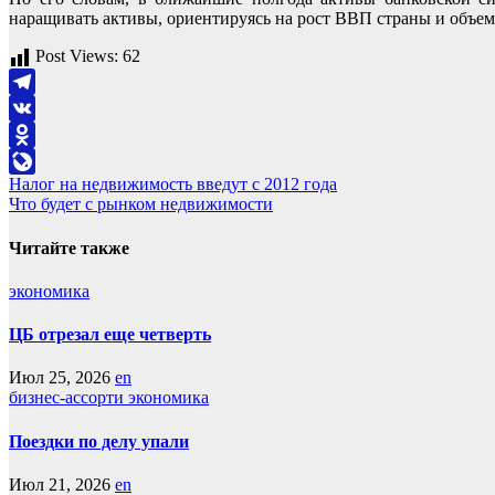
наращивать активы, ориентируясь на рост ВВП страны и объем 
Post Views:
62
Telegram
VK
Odnoklassniki
Навигация
Налог на недвижимость введут с 2012 года
LiveJournal
Что будет с рынком недвижимости
по
записям
Читайте также
экономика
ЦБ отрезал еще четверть
Июл 25, 2026
en
бизнес-ассорти
экономика
Поездки по делу упали
Июл 21, 2026
en