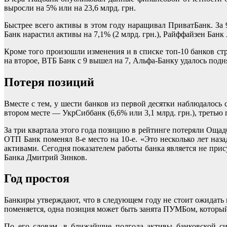
выросли на 5% или на 23,6 млрд. грн.
Быстрее всего активы в этом году наращивал ПриватБанк. За 
Банк нарастил активы на 7,1% (2 млрд. грн.), Райффайзен Банк 
Кроме того произошли изменения и в списке топ-10 банков стр
на второе, ВТБ Банк с 9 вышел на 7, Альфа-Банку удалось подня
Потеря позиций
Вместе с тем, у шести банков из первой десятки наблюдалось 
втором месте — УкрСиббанк (6,6% или 3,1 млрд. грн.), третью 
За три квартала этого года позицию в рейтинге потеряли Оща
ОТП Банк поменял 8-е место на 10-е. «Это несколько лет на
активами. Сегодня показателем работы банка является не при
Банка Дмитрий Зинков.
Год простоя
Банкиры утверждают, что в следующем году не стоит ожидать к
поменяется, одна позиция может быть занята ПУМБом, которы
По его словам, в ближайшие полгода активы банковской си