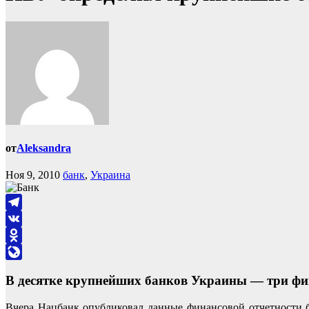
от
Aleksandra
Ноя 9, 2010
банк
,
Украина
Telegram
VK
Odnoklassniki
LiveJournal
В десятке крупнейших банков Украины — три фи
Вчера Нацбанк опубликовал данные финансовой отчетности ба