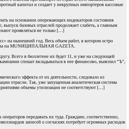
боротный капитал и создает у некрупных импортеров кассовые
лать на основании опережающих индикаторов состояния
, выпуск базовых отраслей продолжает слабеть, а главным
нают проявляться не только […]
» на нынешний год. Весь объем работ, в котором остро
 сначала на MUNИЦИПАЛЬНАЯ GAZЕТА.
гу. Всего в бюллетене их будет 11, и уже на следующей
 кампании спешат вкладываться в нее финансово, выяснил “Ъ”,
ического эффекта от их деятельности, следовало из
ции отрасли. Так, уже запущенная аналитическая система
приятиями объемы утилизации не соответствуют […]
операторов передавать их туда. Граждане, соответственно,
 миллиардов записей о согласиях потребует огромных расходов