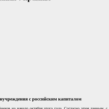
нучреждения с российским капиталом
нков на начало октября этого года. Согласно этим данным, с