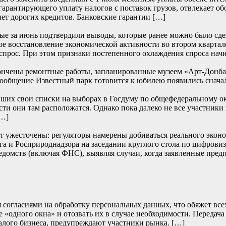
 гарантирующего уплату налогов с поставок грузов, отвлекает о
чет дорогих кредитов. Банковские гарантии […]
е за июнь подтвердили выводы, которые ранее можно было сде
е восстановление экономической активности во втором квартале
прос. При этом признаки постепенного охлаждения спроса начи
ончены ремонтные работы, запланированные музеем «Арт-Донбасс
… Сообщение Известный парк готовится к юбилею появились
их свои списки на выборах в Госдуму по общефедеральному окру
сти они там расположатся. Однако пока далеко не все участники
[…]
т ужесточены: регуляторы намерены добиваться реального эконом
и Росприроднадзора на заседании круглого стола по цифровиза
едомств (включая ФНС), выявляя случаи, когда заявленные пред
согласиями на обработку персональных данных, что обяжет всех 
 «одного окна» и отозвать их в случае необходимости. Передача
алого бизнеса, предупреждают участники рынка. […]