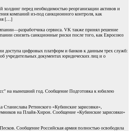
й холдинг перед необходимостью реорганизации активов и
ения компаний из-под санкционного контроля, как
ия […]
мпании—разработчика сервиса. VK также принял решение
омпании снизить санкционные риски после того, как Евросоюз
ии доступа цифровых платформ и банков к данным трех служб:
 об учредительных документах юридических лиц и о
асс" на нынешний год. Сообщение Подготовка к юбилею
ка Станислава Ретинского «Кубинские зарисовки»,
наемников на Плайя-Хирон. Сообщение «Кубинские зарисовки»
 Песков. Сообщение Российская армия полностью освободила