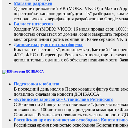
Магазин разряжен
Удаление приложений VK (MOEX: VKCO) и Max из App Sto
перестройки каналов дистрибуции. “Ъ” разбирался, каки
технологическая верификация разработчиков Google може
Балласт интересов
Холдинг VK (MOEX: VKCO) 16 июля продал свои 100% в 
полностью отказаться от домена .com и завершить перехо
ввел ограничения против компании. Ранее сервисы VK 
Данные выгрузят на платформы
Как стало известно “Ъ”, вице-премьер Дмитрий Григоре
ФТС, ФНС и Росреестра. Речь, в частности, идет о све
дополнительных данных об объектах недвижимости. Заяв
новости ДОНБАССА
Подготовка к юбилею
В последний день июля в Парке кованых фигур были за
появились сначала на новости ДОНБАССА.
«Кубинские зарисовки» Станислава Ретинского
С 30 июля по 21 августа е в павильоне "Донецкая наков
посвященная 100-летию со дня рождения команданте Фид
Станислава Ретинского появились сначала на новости 
Российская армия полностью освободила Константин
Российская армия полностью освободила Константиновку