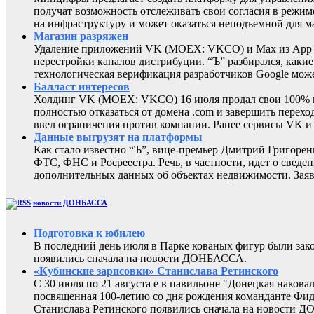
получат возможность отслеживать свои согласия в режиме
на инфраструктуру и может оказаться неподъемной для м
Магазин разряжен
Удаление приложений VK (MOEX: VKCO) и Max из App Sto
перестройки каналов дистрибуции. “Ъ” разбирался, каки
технологическая верификация разработчиков Google може
Балласт интересов
Холдинг VK (MOEX: VKCO) 16 июля продал свои 100% в 
полностью отказаться от домена .com и завершить перехо
ввел ограничения против компании. Ранее сервисы VK 
Данные выгрузят на платформы
Как стало известно “Ъ”, вице-премьер Дмитрий Григоре
ФТС, ФНС и Росреестра. Речь, в частности, идет о све
дополнительных данных об объектах недвижимости. Заяв
новости ДОНБАССА
Подготовка к юбилею
В последний день июля в Парке кованых фигур были за
появились сначала на новости ДОНБАССА.
«Кубинские зарисовки» Станислава Ретинского
С 30 июля по 21 августа е в павильоне "Донецкая наков
посвященная 100-летию со дня рождения команданте Фид
Станислава Ретинского появились сначала на новости 