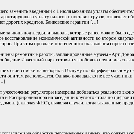
его заменить введенный с 1 июля механизм уплаты обеспечите
 гарантирующего уплату налогов с поставок грузов, отвлекает о
чет дорогих кредитов. Банковские гарантии […]
е за июнь подтвердили выводы, которые ранее можно было сде
е восстановление экономической активности во втором квартале
прос. При этом признаки постепенного охлаждения спроса начи
ончены ремонтные работы, запланированные музеем «Арт-Донбасс
… Сообщение Известный парк готовится к юбилею появились
их свои списки на выборах в Госдуму по общефедеральному окру
сти они там расположатся. Однако пока далеко не все участники
[…]
т ужесточены: регуляторы намерены добиваться реального эконом
и Росприроднадзора на заседании круглого стола по цифровиза
едомств (включая ФНС), выявляя случаи, когда заявленные пред
согласиями на обработку персональных данных, что обяжет всех 