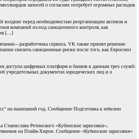
 миллиардов записей о согласиях потребует огромных расходов
й холдинг перед необходимостью реорганизации активов и
ения компаний из-под санкционного контроля, как
ия […]
мпании—разработчика сервиса. VK также принял решение
омпании снизить санкционные риски после того, как Евросоюз
ии доступа цифровых платформ и банков к данным трех служб:
 об учредительных документах юридических лиц и о
асс" на нынешний год. Сообщение Подготовка к юбилею
ка Станислава Ретинского «Кубинские зарисовки»,
наемников на Плайя-Хирон. Сообщение «Кубинские зарисовки»