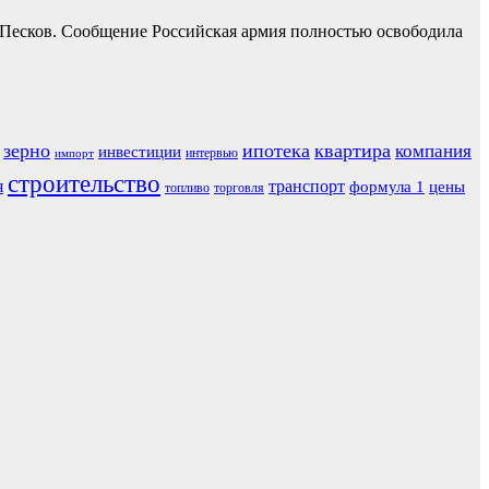
 Песков. Сообщение Российская армия полностью освободила
зерно
ипотека
квартира
компания
инвестиции
интервью
импорт
строительство
я
транспорт
формула 1
цены
топливо
торговля