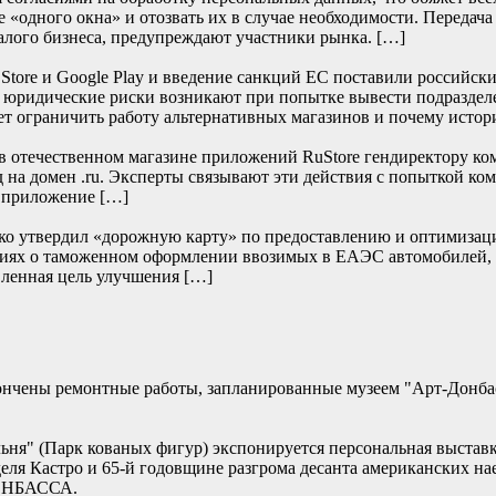
 «одного окна» и отозвать их в случае необходимости. Передача
алого бизнеса, предупреждают участники рынка. […]
re и Google Play и введение санкций ЕС поставили российски
е юридические риски возникают при попытке вывести подраздел
т ограничить работу альтернативных магазинов и почему истор
отечественном магазине приложений RuStore гендиректору ко
д на домен .ru. Эксперты связывают эти действия с попыткой к
и приложение […]
нко утвердил «дорожную карту» по предоставлению и оптимизац
дениях о таможенном оформлении ввозимых в ЕАЭС автомобилей,
ленная цель улучшения […]
кончены ремонтные работы, запланированные музеем "Арт-Донб
альня" (Парк кованых фигур) экспонируется персональная выстав
еля Кастро и 65-й годовщине разгрома десанта американских 
ДОНБАССА.