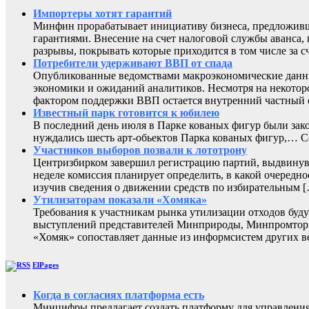
Импортеры хотят гарантий
Минфин прорабатывает инициативу бизнеса, предложивш
гарантиями. Внесение на счет налоговой службы аванса,
разрывы, покрывать которые приходится в том числе за с
Потребители удерживают ВВП от спада
Опубликованные ведомствами макроэкономические данны
экономики и ожиданий аналитиков. Несмотря на некоторо
фактором поддержки ВВП остается внутренний частный с
Известный парк готовится к юбилею
В последний день июля в Парке кованых фигур были зак
нуждались шесть арт-обьектов Парка кованых фигур,
Участников выборов позвали к лототрону
Центризбирком завершил регистрацию партий, выдвинувш
неделе комиссия планирует определить, в какой очередно
изучив сведения о движении средств по избирательным 
Утилизаторам показали «Хомяка»
Требования к участникам рынка утилизации отходов буду
выступлений представителей Минприроды, Минпромторга 
«Хомяк» сопоставляет данные из информсистем других в
ElPages
Когда в согласиях платформа есть
Минцифры предлагает создать платформу для управления 