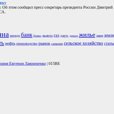
овку
. Об этом сообщил пресс-секретарь президента России Дмитрий
СА.
ина
жилье
банк
газ
земля
аренда
валюта
дартс
бизнес
закон
деньги
ть
сельское хозяйство
рынок
нефть
стать
производство
санкции
тория Евгения Лавриненко
| 015BE