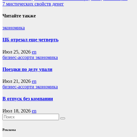
7 мистических свойств денег
по
записям
Читайте также
экономика
ЦБ отрезал еще четверть
Июл 25, 2026
en
бизнес-ассорти
экономика
Поездки по делу упали
Июл 21, 2026
en
бизнес-ассорти
экономика
В отпуск без компании
Июл 18, 2026
en
Реклама