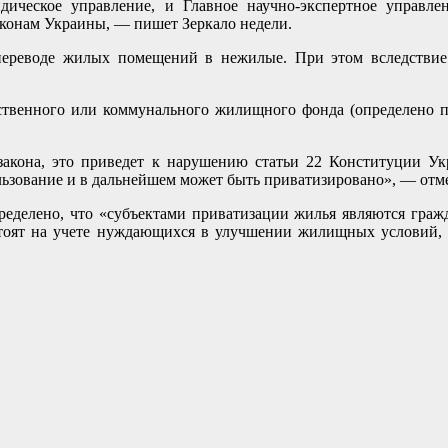
дическое управление, и Главное научно-экспертное управле
конам Украины, — пишет Зеркало недели.
 переводе жилых помещений в нежилые. При этом вследств
ственного или коммунального жилищного фонда (определено пр
закона, это приведет к нарушению статьи 22 Конституции У
ользование и в дальнейшем может быть приватизировано», — от
ределено, что «субъектами приватизации жилья являются граж
состоят на учете нуждающихся в улучшении жилищных условий