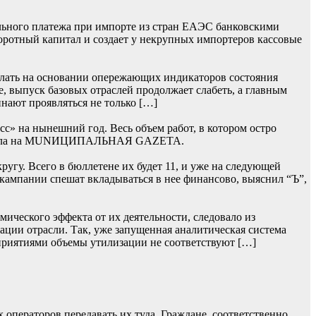
льного платежа при импорте из стран ЕАЭС банковскими
боротный капитал и создает у некрупных импортеров кассовые
лать на основании опережающих индикаторов состояния
, выпуск базовых отраслей продолжает слабеть, а главным
нают проявляться не только […]
» на нынешний год. Весь объем работ, в котором остро
 сначала на MUNИЦИПАЛЬНАЯ GAZЕТА.
гу. Всего в бюллетене их будет 11, и уже на следующей
 кампании спешат вкладываться в нее финансово, выяснил “Ъ”,
ического эффекта от их деятельности, следовало из
ции отрасли. Так, уже запущенная аналитическая система
приятиями объемы утилизации не соответствуют […]
операторов передавать их туда. Граждане, соответственно,