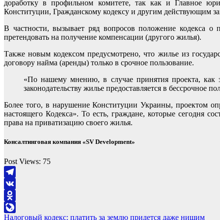
доработку в профильном комитете, так как и Главное юри
Конституции, Гражданскому кодексу и другим действующим за
В частности, вызывает ряд вопросов положение кодекса о
претендовать на получение компенсации (другого жилья).
Также новым кодексом предусмотрено, что жилье из государ
договору найма (аренды) только в срочное пользование.
«По нашему мнению, в случае принятия проекта, как 
законодательству жилье предоставляется в бессрочное п
Более того, в нарушение Конституции Украины, проектом оп
настоящего Кодекса». То есть, граждане, которые сегодня 
права на приватизацию своего жилья.
Консалтинговая компания «SV Development»
Post Views:
75
Telegram
VK
Odnoklassniki
Навигация
Налоговый кодекс: платить за землю придется даже нищим
LiveJournal