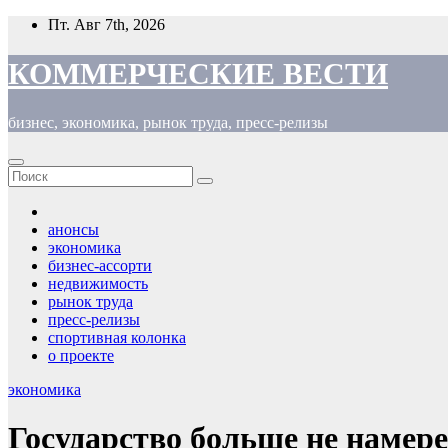
Перейти
Пт. Авг 7th, 2026
к
содержимому
КОММЕРЧЕСКИЕ ВЕСТИ
бизнес, экономика, рынок труда, пресс-релизы
анонсы
экономика
бизнес-ассорти
недвижимость
рынок труда
пресс-релизы
спортивная колонка
о проекте
экономика
Государство больше не намер