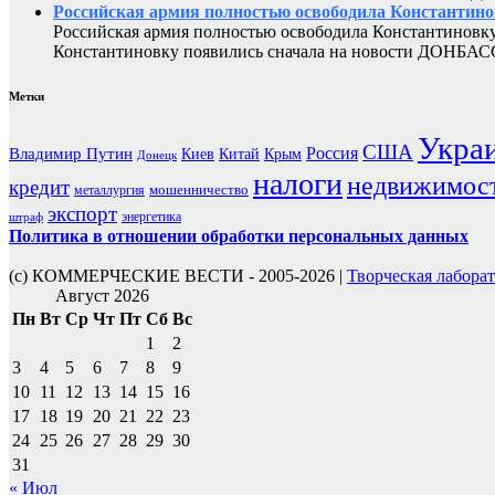
Российская армия полностью освободила Константин
Российская армия полностью освободила Константиновку
Константиновку появились сначала на новости ДОНБАС
Метки
Укра
США
Россия
Владимир Путин
Киев
Китай
Крым
Донецк
налоги
недвижимос
кредит
мошенничество
металлургия
экспорт
энергетика
штраф
Политика в отношении обработки персональных данных
(с) КОММЕРЧЕСКИЕ ВЕСТИ - 2005-2026 |
Творческая лабора
Август 2026
Пн
Вт
Ср
Чт
Пт
Сб
Вс
1
2
3
4
5
6
7
8
9
10
11
12
13
14
15
16
17
18
19
20
21
22
23
24
25
26
27
28
29
30
31
« Июл