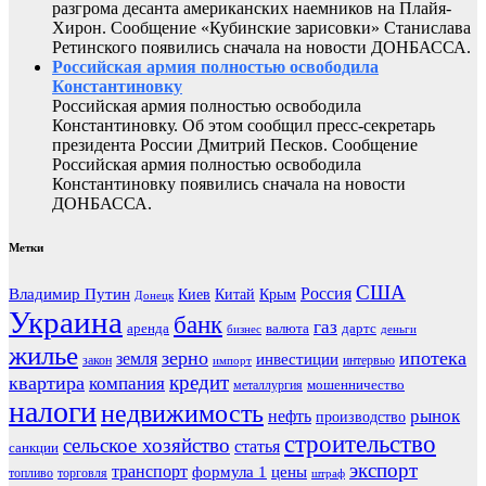
разгрома десанта американских наемников на Плайя-
Хирон. Сообщение «Кубинские зарисовки» Станислава
Ретинского появились сначала на новости ДОНБАССА.
Российская армия полностью освободила
Константиновку
Российская армия полностью освободила
Константиновку. Об этом сообщил пресс-секретарь
президента России Дмитрий Песков. Сообщение
Российская армия полностью освободила
Константиновку появились сначала на новости
ДОНБАССА.
Метки
США
Россия
Владимир Путин
Киев
Китай
Крым
Донецк
Украина
банк
газ
аренда
валюта
дартс
бизнес
деньги
жилье
зерно
ипотека
земля
инвестиции
закон
интервью
импорт
кредит
квартира
компания
мошенничество
металлургия
налоги
недвижимость
рынок
нефть
производство
строительство
сельское хозяйство
статья
санкции
экспорт
транспорт
формула 1
цены
топливо
торговля
штраф