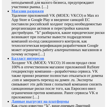
неподъемной для малого бизнеса, предупреждают
участники рынка. […]
Магазин разряжен
Удаление приложений VK (MOEX: VKCO) и Max из
App Store и Google Play и введение санкций ЕС
поставили российский холдинг перед необходимостью
реорганизации активов и перестройки каналов
дистрибуции. “Ъ” разбирался, какие юридические риски
возникают при попытке вывести подразделения
компаний из-под санкционного контроля, как
технологическая верификация разработчиков Google
может ограничить работу альтернативных магазинов и
почему история […]
Балласт интересов
Холдинг VK (MOEX: VKCO) 16 июля продал свои
100% в отечественном магазине приложений RuStore
гендиректору компании—разработчика сервиса. VK
также принял решение полностью отказаться от домена
.com и завершить переход на домен .ru. Эксперты
связывают эти действия с попыткой компании снизить
санкционные риски после того, как Евросоюз ввел
ограничения против компании. Ранее сервисы VK и
приложение […]
Данные выгрузят на платформы
Как стало известно “Ъ”, вице-премьер Дмитрий