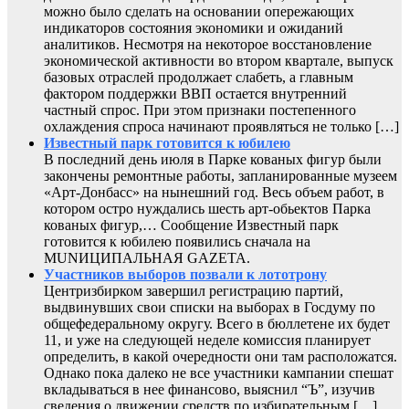
можно было сделать на основании опережающих
индикаторов состояния экономики и ожиданий
аналитиков. Несмотря на некоторое восстановление
экономической активности во втором квартале, выпуск
базовых отраслей продолжает слабеть, а главным
фактором поддержки ВВП остается внутренний
частный спрос. При этом признаки постепенного
охлаждения спроса начинают проявляться не только […]
Известный парк готовится к юбилею
В последний день июля в Парке кованых фигур были
закончены ремонтные работы, запланированные музеем
«Арт-Донбасс» на нынешний год. Весь объем работ, в
котором остро нуждались шесть арт-обьектов Парка
кованых фигур,… Сообщение Известный парк
готовится к юбилею появились сначала на
MUNИЦИПАЛЬНАЯ GAZЕТА.
Участников выборов позвали к лототрону
Центризбирком завершил регистрацию партий,
выдвинувших свои списки на выборах в Госдуму по
общефедеральному округу. Всего в бюллетене их будет
11, и уже на следующей неделе комиссия планирует
определить, в какой очередности они там расположатся.
Однако пока далеко не все участники кампании спешат
вкладываться в нее финансово, выяснил “Ъ”, изучив
сведения о движении средств по избирательным […]