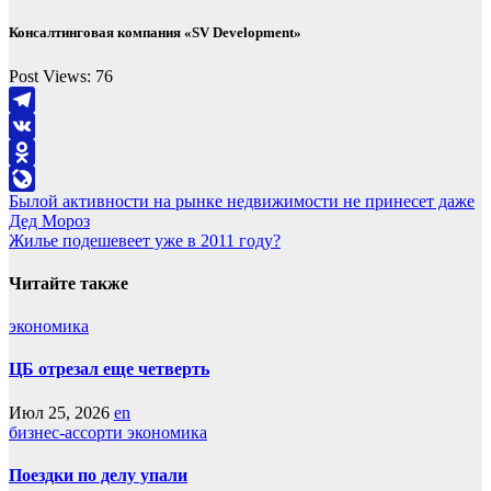
Консалтинговая компания «SV Development»
Post Views:
76
Telegram
VK
Odnoklassniki
Навигация
Былой активности на рынке недвижимости не принесет даже
LiveJournal
Дед Мороз
по
Жилье подешевеет уже в 2011 году?
записям
Читайте также
экономика
ЦБ отрезал еще четверть
Июл 25, 2026
en
бизнес-ассорти
экономика
Поездки по делу упали