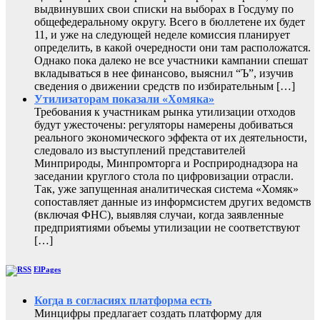
выдвинувших свои списки на выборах в Госдуму по
общефедеральному округу. Всего в бюллетене их будет
11, и уже на следующей неделе комиссия планирует
определить, в какой очередности они там расположатся.
Однако пока далеко не все участники кампании спешат
вкладываться в нее финансово, выяснил “Ъ”, изучив
сведения о движении средств по избирательным […]
Утилизаторам показали «Хомяка»
Требования к участникам рынка утилизации отходов
будут ужесточены: регуляторы намерены добиваться
реального экономического эффекта от их деятельности,
следовало из выступлений представителей
Минприроды, Минпромторга и Росприроднадзора на
заседании круглого стола по цифровизации отрасли.
Так, уже запущенная аналитическая система «Хомяк»
сопоставляет данные из информсистем других ведомств
(включая ФНС), выявляя случаи, когда заявленные
предприятиями объемы утилизации не соответствуют
[…]
ElPages
Когда в согласиях платформа есть
Минцифры предлагает создать платформу для