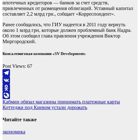
ипотечных кредиторов — банков за счет средств,
привлеченных от размещения облигаций. Уставный капитал
составляет 2,2 млрд грн., собщает «Корреспондент».
Ранее сообщалось, что ГИУ надеется в 2011 году вернуть
около 1 млрд грн, которые должен проблемный банк Надра.
Об этом сообщил глава правления учреждения Виктор
Миргородский.
Консалтинговая компания «SV Development»
Post Views:
67
Telegram
VK
Odnoklassniki
Навигация
Кабмин обязал магазины принимать платежные карты
LiveJournal
Коттеджи под Киевом устали дорожать
по
записям
Читайте также
экономика