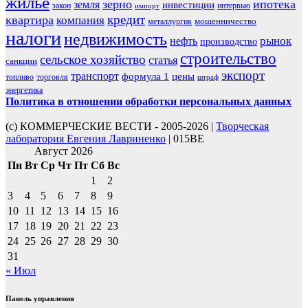
жилье
зерно
ипотека
земля
инвестиции
закон
интервью
импорт
кредит
квартира
компания
мошенничество
металлургия
налоги
недвижимость
рынок
нефть
производство
строительство
сельское хозяйство
статья
санкции
экспорт
транспорт
формула 1
цены
топливо
торговля
штраф
энергетика
Политика в отношении обработки персональных данных
(с) КОММЕРЧЕСКИЕ ВЕСТИ - 2005-2026 |
Творческая
лаборатория Евгения Лавриненко
| 015BE
Август 2026
Пн
Вт
Ср
Чт
Пт
Сб
Вс
1
2
3
4
5
6
7
8
9
10
11
12
13
14
15
16
17
18
19
20
21
22
23
24
25
26
27
28
29
30
31
« Июл
Панель управления