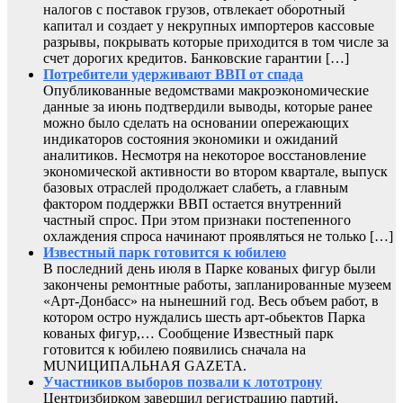
налогов с поставок грузов, отвлекает оборотный
капитал и создает у некрупных импортеров кассовые
разрывы, покрывать которые приходится в том числе за
счет дорогих кредитов. Банковские гарантии […]
Потребители удерживают ВВП от спада
Опубликованные ведомствами макроэкономические
данные за июнь подтвердили выводы, которые ранее
можно было сделать на основании опережающих
индикаторов состояния экономики и ожиданий
аналитиков. Несмотря на некоторое восстановление
экономической активности во втором квартале, выпуск
базовых отраслей продолжает слабеть, а главным
фактором поддержки ВВП остается внутренний
частный спрос. При этом признаки постепенного
охлаждения спроса начинают проявляться не только […]
Известный парк готовится к юбилею
В последний день июля в Парке кованых фигур были
закончены ремонтные работы, запланированные музеем
«Арт-Донбасс» на нынешний год. Весь объем работ, в
котором остро нуждались шесть арт-обьектов Парка
кованых фигур,… Сообщение Известный парк
готовится к юбилею появились сначала на
MUNИЦИПАЛЬНАЯ GAZЕТА.
Участников выборов позвали к лототрону
Центризбирком завершил регистрацию партий,