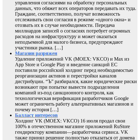
управления согласиями на обработку персональных
данных, что обяжет всех операторов передавать их туда.
Граждане, соответственно, получат возможность
отслеживать свои согласия в режиме «одного окна» и
отозвать их в случае необходимости. Передача
миллиардов записей о согласиях потребует огромных
расходов на инфраструктуру и может оказаться
неподъемной для малого бизнеса, предупреждают
участники рынка. […]
Магазин разряжен
Удаление приложений VK (MOEX: VKCO) и Max из
App Store и Google Play и введение санкций ЕС
поставили российский холдинг перед необходимостью
реорганизации активов и перестройки каналов
дистрибуции. “Ъ” разбирался, какие юридические риски
возникают при попытке вывести подразделения
компаний из-под санкционного контроля, как
технологическая верификация разработчиков Google
может ограничить работу альтернативных магазинов и
почему история […]
Балласт интересов
Холдинг VK (MOEX: VKCO) 16 июля продал свои
100% в отечественном магазине приложений RuStore
гендиректору компании—разработчика сервиса. VK
также принял решение полностью отказаться от домена