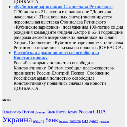
ДОНБАССА.
«Кубинские зарисовки» Станислава Ретинского
С 30 июля по 21 августа е в павильоне "Донецкая
наковальня" (Парк кованых фигур) экспонируется
персональная выставка Станислава Ретинского
«Кубинские зарисовки», посвященная 100-летию со дня
рождения команданте Фиделя Кастро и 65-й годовщине
разгрома десанта американских наемников на Плайя-
Хирон. Сообщение «Кубинские зарисовки» Станислава
Ретинского появились сначала на новости ДОНБАССА.
Российская армия полностью освободила
Константиновку
Российская армия полностью освободила
Константиновку. Об этом сообщил пресс-секретарь
президента России Дмитрий Песков. Сообщение
Российская армия полностью освободила
Константиновку появились сначала на новости
ДОНБАССА.
Метки
США
Россия
Владимир Путин
Киев
Китай
Крым
Донецк
Украина
банк
газ
аренда
валюта
дартс
бизнес
деньги