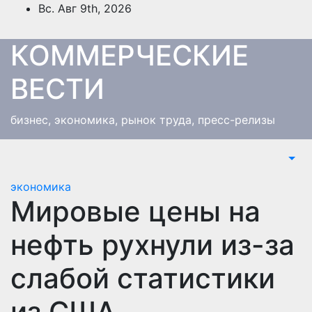
Перейти
Вс. Авг 9th, 2026
к
содержимому
КОММЕРЧЕСКИЕ
ВЕСТИ
бизнес, экономика, рынок труда, пресс-релизы
экономика
Мировые цены на
нефть рухнули из-за
слабой статистики
из США