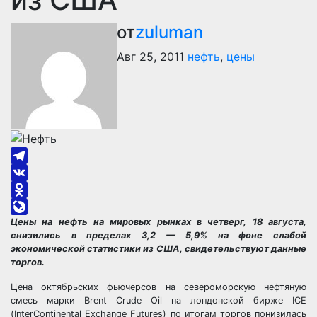
от
zuluman
Авг 25, 2011
нефть
,
цены
Telegram
VK
Odnoklassniki
Цены на нефть на мировых рынках в четверг, 18 августа,
LiveJournal
снизились в пределах 3,2 — 5,9% на фоне слабой
экономической статистики из США, свидетельствуют данные
торгов.
Цена октябрьских фьючерсов на североморскую нефтяную
смесь марки Brent Crude Oil на лондонской бирже IСE
(InterContinental Exchange Futures) по итогам торгов понизилась