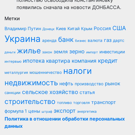
полностью освободила Константиновку
появились сначала на новости ДОНБАССА.
Метки
США
Россия
Владимир Путин
Киев
Китай
Крым
Донецк
Украина
банк
газ
аренда
валюта
дартс
бизнес
жилье
зерно
земля
инвестиции
закон
деньги
импорт
кредит
ипотека
квартира
компания
интервью
налоги
мошенничество
металлургия
недвижимость
рынок
нефть
производство
сельское хозяйство
статья
санкции
строительство
транспорт
топливо
торговля
экспорт
цены
формула 1
энергетика
штраф
Политика в отношении обработки персональных
данных