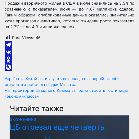
Продажи вторичного жилья в США в июле снизились на 3,5% по
сравнению с показателем июня — до 4,67 миллиона сделок.
Таким образом, опубликованные данные оказались значительно
хуже прогнозов аналитиков, которые ожидали роста показателя
на 2,7% — до 4,9 миллиона сделок.
Post Views:
46
Telegram
VK
Odnoklassniki
LiveJournal
Навигация
Україна та Китай активізують співпрацю в аграрній сфері –
результати робочої поїздки Міністра
по
На территории западного Крыма выгодно строить гостиницы
«эконом-класса»
записям
Читайте также
экономика
ЦБ отрезал еще четверть
Июл 25, 2026
en